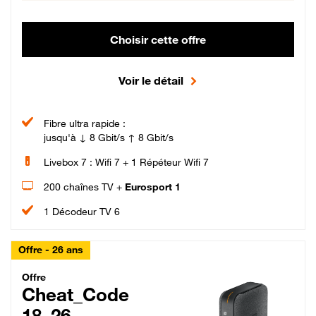
Choisir cette offre
Voir le détail
Fibre ultra rapide :
jusqu'à ↓ 8 Gbit/s ↑ 8 Gbit/s
Livebox 7 : Wifi 7 + 1 Répéteur Wifi 7
200 chaînes TV +
Eurosport 1
1 Décodeur TV 6
Offre - 26 ans
Cheat_Code Fibre_18_26
Offre
Cheat_Code
18_26