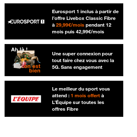
Eurosport 1 inclus à partir de
l’offre Livebox Classic Fibre
29,99 € par mois
à
29,99€/mois
pendant 12
42,99 € par m
mois puis
42,99€/mois
Une super connexion pour
tout faire chez vous avec la
5G. Sans engagement
Le meilleur du sport vous
attend :
1 mois offert
à
L’Équipe sur toutes les
offres Fibre