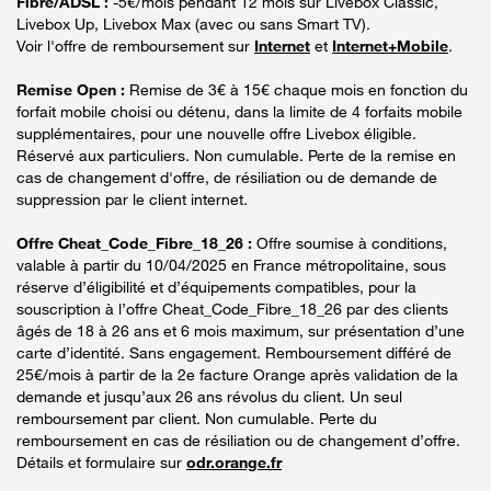
Fibre/ADSL :
-5€/mois pendant 12 mois sur Livebox Classic,
Livebox Up, Livebox Max (avec ou sans Smart TV).
Voir l'offre de remboursement sur
Internet
et
Internet+Mobile
.
Remise Open :
Remise de 3€ à 15€ chaque mois en fonction du
forfait mobile choisi ou détenu, dans la limite de 4 forfaits mobile
supplémentaires, pour une nouvelle offre Livebox éligible.
Réservé aux particuliers. Non cumulable. Perte de la remise en
cas de changement d'offre, de résiliation ou de demande de
suppression par le client internet.
Offre Cheat_Code_Fibre_18_26 :
Offre soumise à conditions,
valable à partir du 10/04/2025 en France métropolitaine, sous
réserve d’éligibilité et d’équipements compatibles, pour la
souscription à l’offre Cheat_Code_Fibre_18_26 par des clients
âgés de 18 à 26 ans et 6 mois maximum, sur présentation d’une
carte d’identité. Sans engagement. Remboursement différé de
25€/mois à partir de la 2e facture Orange après validation de la
demande et jusqu’aux 26 ans révolus du client. Un seul
remboursement par client. Non cumulable. Perte du
remboursement en cas de résiliation ou de changement d’offre.
Détails et formulaire sur
odr.orange.fr