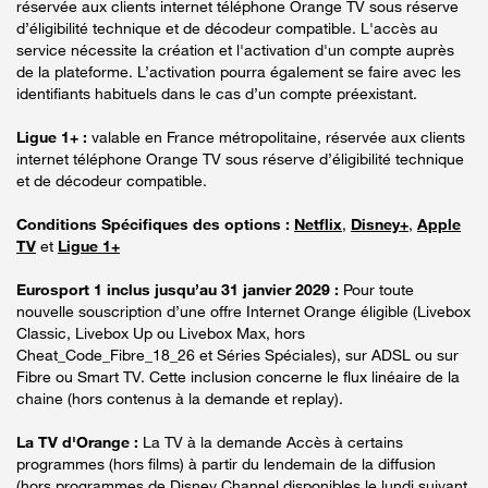
réservée aux clients internet téléphone Orange TV sous réserve
d’éligibilité technique et de décodeur compatible. L'accès au
service nécessite la création et l'activation d'un compte auprès
de la plateforme. L’activation pourra également se faire avec les
identifiants habituels dans le cas d’un compte préexistant.
Ligue 1+ :
valable en France métropolitaine, réservée aux clients
internet téléphone Orange TV sous réserve d’éligibilité technique
et de décodeur compatible.
Conditions Spécifiques des options :
Netflix
,
Disney+
,
Apple
TV
et
Ligue 1+
Eurosport 1 inclus jusqu’au 31 janvier 2029 :
Pour toute
nouvelle souscription d’une offre Internet Orange éligible (Livebox
Classic, Livebox Up ou Livebox Max, hors
Cheat_Code_Fibre_18_26 et Séries Spéciales), sur ADSL ou sur
Fibre ou Smart TV. Cette inclusion concerne le flux linéaire de la
chaine (hors contenus à la demande et replay).
La TV d'Orange :
La TV à la demande Accès à certains
programmes (hors films) à partir du lendemain de la diffusion
(hors programmes de Disney Channel disponibles le lundi suivant