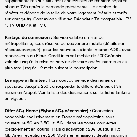
supplémentaires sur Max sont accessibles de manière séparée
chaque 72h après la demande précédente. Le nombre de
répéteurs dépend de la taille de votre logement (détails et tarifs
sur orange.fr). Connexion wifi avec Décodeur TV compatible : TV
4, TV UHD 4K et TV 6.
Partage de connexion :
Service valable en France
métropolitaine, sous réserve de couverture mobile (détails sur
réseaux.orange.fr), pour les nouveaux clients Internet ADSL avec
rendez-vous ou Fibre. Crédit internet mobile de 200Go/mois
valable jusqu'à la mise en service de votre accès internet et au
plus tard jusqu'à 12 mois suivant la souscription.
Les appels illimités
: Hors coût du service des numéros
spéciaux. Jusqu’à 250 correspondants différents/mois et 3h
maximum/appel. Voir la liste des destinations sur la fiche tarifaire
en vigueur.
Offre 5G+ Home (Flybox 5G+ nécessaire) :
Connexion
accessible exclusivement en France métropolitaine sous
couverture 5G en 3,5GHz. 5G : dans les zones couvertes
(déploiement en cours). Frais d’activation : 29€. Jusqu’à 1,5
Gbit/s en réception et 250 Mbit/s en émission : débits maximum