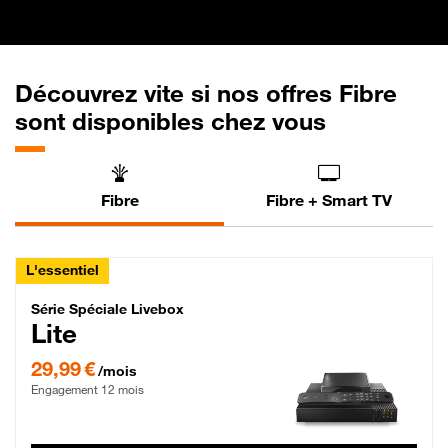
Découvrez vite si nos offres Fibre
sont disponibles chez vous
Fibre
Fibre + Smart TV
L'essentiel
Série Spéciale Livebox Lite Fibre
Série Spéciale Livebox
Lite
29,99 € par mois , Engagement 12 mois
29,99 €
/mois
Engagement 12 mois