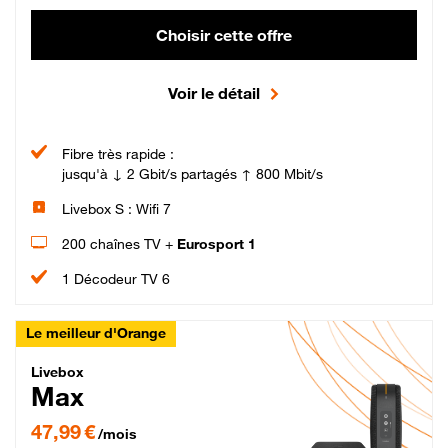
Choisir cette offre
Voir le détail
Fibre très rapide :
jusqu'à ↓ 2 Gbit/s partagés ↑ 800 Mbit/s
Livebox S : Wifi 7
200 chaînes TV +
Eurosport 1
1 Décodeur TV 6
Le meilleur d'Orange
Livebox Max Fibre
Livebox
Max
47,99 € par mois pendant 12 mois puis 57,99 € par mois, Engagement 12 moi
47,99 €
/mois