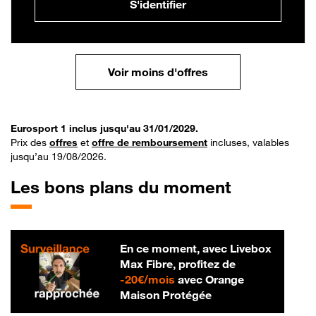
S'identifier
Voir moins d'offres
Eurosport 1 inclus jusqu'au 31/01/2029.
Prix des
offres
et
offre de remboursement
incluses, valables
jusqu’au 19/08/2026.
Les bons plans du moment
En ce moment, avec Livebox
Max Fibre, profitez de
20 € par mois
-
20€/mois
avec Orange
Maison Protégée