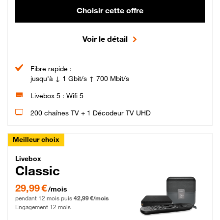
Choisir cette offre
Voir le détail
Fibre rapide :
jusqu'à ↓ 1 Gbit/s ↑ 700 Mbit/s
Livebox 5 : Wifi 5
200 chaînes TV + 1 Décodeur TV UHD
Meilleur choix
Livebox Classic Fibre
Livebox
Classic
29,99 € par mois pendant 12 mois puis 42,99 € par mois, Engagement 12 moi
29,99 €
/mois
pendant 12 mois puis
42,99 €/mois
Engagement 12 mois