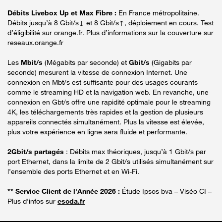
Débits Livebox Up et Max Fibre :
En France métropolitaine.
Débits jusqu’à 8 Gbit/s↓ et 8 Gbit/s↑, déploiement en cours. Test
d’éligibilité sur orange.fr. Plus d’informations sur la couverture sur
reseaux.orange.fr
Les
Mbit/s
(Mégabits par seconde) et
Gbit/s
(Gigabits par
seconde) mesurent la vitesse de connexion Internet. Une
connexion en Mbt/s est suffisante pour des usages courants
comme le streaming HD et la navigation web. En revanche, une
connexion en Gbt/s offre une rapidité optimale pour le streaming
4K, les téléchargements très rapides et la gestion de plusieurs
appareils connectés simultanément. Plus la vitesse est élevée,
plus votre expérience en ligne sera fluide et performante.
2Gbit/s partagés
: Débits max théoriques, jusqu’à 1 Gbit/s par
port Ethernet, dans la limite de 2 Gbit/s utilisés simultanément sur
l’ensemble des ports Ethernet et en Wi-Fi.
** Service Client de l'Année 2026 :
Étude Ipsos bva – Viséo CI –
Plus d'infos sur
escda.fr