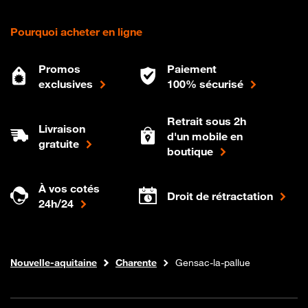
Pourquoi acheter en ligne
Promos
Paiement
exclusives
100% sécurisé
Retrait sous 2h
Livraison
d'un mobile en
gratuite
boutique
À vos cotés
Droit de rétractation
24h/24
Internet fibre
Boutique Orange
Nouvelle-aquitaine
Charente
Gensac-la-pallue