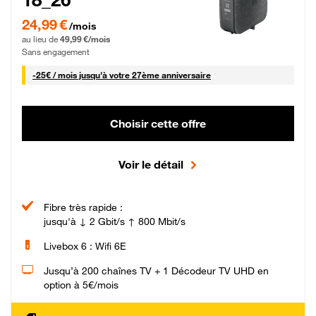
24,99 € par mois pendant 0 mois puis 49,99 € par mois, Sans engagement
24,99 €
/mois
au lieu de
49,99 €/mois
Sans engagement
25 € par mois
-
25€ / mois
jusqu'à votre 27ème anniversaire
Choisir cette offre
Voir le détail
Fibre très rapide :
jusqu'à ↓ 2 Gbit/s ↑ 800 Mbit/s
Livebox 6 : Wifi 6E
Jusqu’à 200 chaînes TV + 1 Décodeur TV UHD en
option à 5€/mois