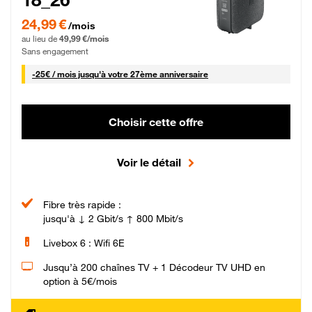
24,99 € par mois pendant 0 mois puis 49,99 € par mois, Sans engagement
24,99 €
/mois
au lieu de
49,99 €/mois
Sans engagement
25 € par mois
-
25€ / mois
jusqu'à votre 27ème anniversaire
Choisir cette offre
Voir le détail
Fibre très rapide :
jusqu'à ↓ 2 Gbit/s ↑ 800 Mbit/s
Livebox 6 : Wifi 6E
Jusqu’à 200 chaînes TV + 1 Décodeur TV UHD en
option à 5€/mois