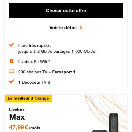
Choisir cette offre
Voir le détail
Fibre très rapide :
jusqu'à ↓ 2 Gbit/s partagés ↑ 800 Mbit/s
Livebox S : Wifi 7
200 chaînes TV +
Eurosport 1
1 Décodeur TV 6
Le meilleur d'Orange
Livebox Max Fibre
Livebox
Max
47,99 € par mois pendant 12 mois puis 57,99 € par mois, Engagement 12 moi
47,99 €
/mois