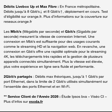
Débits Livebox Up et Max Fibre :
En France métropolitaine.
Débits jusqu’à 8 Gbit/s↓ et 8 Gbit/s↑, déploiement en cours. Test
d’éligibilité sur orange.fr. Plus d’informations sur la couverture sur
reseaux.orange.fr
Les
Mbit/s
(Mégabits par seconde) et
Gbit/s
(Gigabits par
seconde) mesurent la vitesse de connexion Internet. Une
connexion en Mbt/s est suffisante pour des usages courants
comme le streaming HD et la navigation web. En revanche, une
connexion en Gbt/s offre une rapidité optimale pour le streaming
4K, les téléchargements très rapides et la gestion de plusieurs
appareils connectés simultanément. Plus la vitesse est élevée,
plus votre expérience en ligne sera fluide et performante.
2Gbit/s partagés
: Débits max théoriques, jusqu’à 1 Gbit/s par
port Ethernet, dans la limite de 2 Gbit/s utilisés simultanément sur
l’ensemble des ports Ethernet et en Wi-Fi.
** Service Client de l'Année 2026 :
Étude Ipsos bva – Viséo CI –
Plus d'infos sur
escda.fr