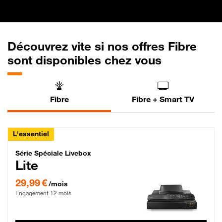
Découvrez vite si nos offres Fibre
sont disponibles chez vous
Fibre
Fibre + Smart TV
L'essentiel
Série Spéciale Livebox Lite Fibre
Série Spéciale Livebox
Lite
29,99 € par mois , Engagement 12 mois
29,99 €
/mois
Engagement 12 mois