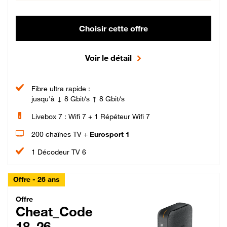
Choisir cette offre
Voir le détail
Fibre ultra rapide :
jusqu'à ↓ 8 Gbit/s ↑ 8 Gbit/s
Livebox 7 : Wifi 7 + 1 Répéteur Wifi 7
200 chaînes TV +
Eurosport 1
1 Décodeur TV 6
Offre - 26 ans
Cheat_Code Fibre_18_26
Offre
Cheat_Code
18_26