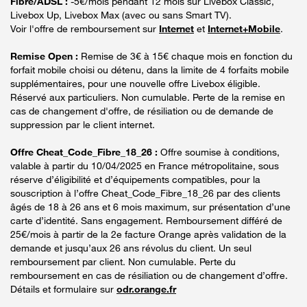
Fibre/ADSL :
-5€/mois pendant 12 mois sur Livebox Classic,
Livebox Up, Livebox Max (avec ou sans Smart TV).
Voir l'offre de remboursement sur
Internet
et
Internet+Mobile
.
Remise Open :
Remise de 3€ à 15€ chaque mois en fonction du
forfait mobile choisi ou détenu, dans la limite de 4 forfaits mobile
supplémentaires, pour une nouvelle offre Livebox éligible.
Réservé aux particuliers. Non cumulable. Perte de la remise en
cas de changement d'offre, de résiliation ou de demande de
suppression par le client internet.
Offre Cheat_Code_Fibre_18_26 :
Offre soumise à conditions,
valable à partir du 10/04/2025 en France métropolitaine, sous
réserve d’éligibilité et d’équipements compatibles, pour la
souscription à l’offre Cheat_Code_Fibre_18_26 par des clients
âgés de 18 à 26 ans et 6 mois maximum, sur présentation d’une
carte d’identité. Sans engagement. Remboursement différé de
25€/mois à partir de la 2e facture Orange après validation de la
demande et jusqu’aux 26 ans révolus du client. Un seul
remboursement par client. Non cumulable. Perte du
remboursement en cas de résiliation ou de changement d’offre.
Détails et formulaire sur
odr.orange.fr