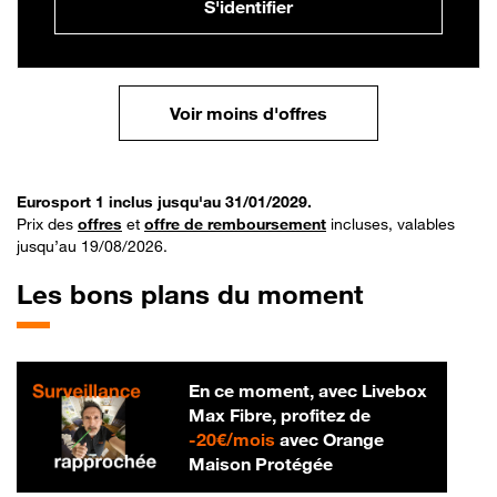
S'identifier
Voir moins d'offres
Eurosport 1 inclus jusqu'au 31/01/2029.
Prix des
offres
et
offre de remboursement
incluses, valables
jusqu’au 19/08/2026.
Les bons plans du moment
En ce moment, avec Livebox
Max Fibre, profitez de
20 € par mois
-
20€/mois
avec Orange
Maison Protégée