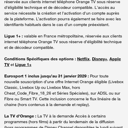
réservée aux clients internet téléphone Orange TV sous réserve
d’éligibilité technique et de décodeur compatible. L'accès au
service nécessite la création et l'activation d'un compte auprès
de la plateforme. L’activation pourra également se faire avec les
identifiants habituels dans le cas d’un compte préexistant.
Ligue 1+ :
valable en France métropolitaine, réservée aux clients
internet téléphone Orange TV sous réserve d’éligibilité technique
et de décodeur compatible.
Conditions Spécifiques des options :
Netflix
,
Disney+
,
Apple
TV
et
Ligue 1+
Eurosport 1 inclus jusqu’au 31 janvier 2029 :
Pour toute
nouvelle souscription d’une offre Internet Orange éligible (Livebox
Classic, Livebox Up ou Livebox Max, hors
Cheat_Code_Fibre_18_26 et Séries Spéciales), sur ADSL ou sur
Fibre ou Smart TV. Cette inclusion concerne le flux linéaire de la
chaine (hors contenus à la demande et replay).
La TV d'Orange :
La TV à la demande Accès à certains
programmes (hors films) à partir du lendemain de la diffusion
(hors programmes de Disney Channel disponibles le lundi suivant