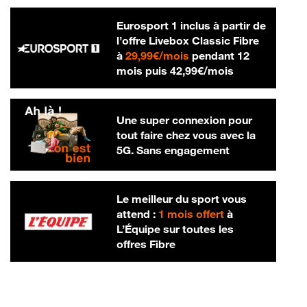
Eurosport 1 inclus à partir de
l’offre Livebox Classic Fibre
29,99 € par mois
à
29,99€/mois
pendant 12
42,99 € par m
mois puis
42,99€/mois
Une super connexion pour
tout faire chez vous avec la
5G. Sans engagement
Le meilleur du sport vous
attend :
1 mois offert
à
L’Équipe sur toutes les
offres Fibre