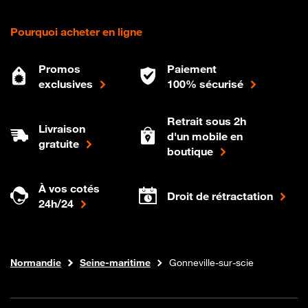
Pourquoi acheter en ligne
Promos
Paiement
exclusives
100% sécurisé
Retrait sous 2h
Livraison
d'un mobile en
gratuite
boutique
À vos cotés
Droit de rétractation
24h/24
Internet fibre
Boutique Orange
Normandie
Seine-maritime
Gonneville-sur-scie