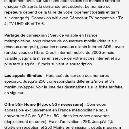
supplémentaires sur Max sont accessibles de manière séparée
chaque 72h après la demande précédente. Le nombre de
répéteurs dépend de la taille de votre logement (détails et tarifs
sur orange.fr). Connexion wifi avec Décodeur TV compatible : TV
4, TV UHD 4K et TV 6.
Partage de connexion :
Service valable en France
métropolitaine, sous réserve de couverture mobile (détails sur
réseaux.orange.fr), pour les nouveaux clients Internet ADSL avec
rendez-vous ou Fibre. Crédit internet mobile de 200Go/mois
valable jusqu'à la mise en service de votre accès internet et au
plus tard jusqu'à 12 mois suivant la souscription.
Les appels illimités
: Hors coût du service des numéros
spéciaux. Jusqu’à 250 correspondants différents/mois et 3h
maximum/appel. Voir la liste des destinations sur la fiche tarifaire
en vigueur.
Offre 5G+ Home (Flybox 5G+ nécessaire) :
Connexion
accessible exclusivement en France métropolitaine sous
couverture 5G en 3,5GHz. 5G : dans les zones couvertes
(déploiement en cours). Frais d’activation : 29€. Jusqu’à 1,5
Gbit/s en réception et 250 Mbit/s en émission : débits maximum