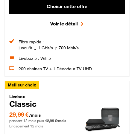
Choisir cette offre
Voir le détail
Fibre rapide :
jusqu'à ↓ 1 Gbit/s ↑ 700 Mbit/s
Livebox 5 : Wifi 5
200 chaînes TV + 1 Décodeur TV UHD
Meilleur choix
Livebox Classic Fibre
Livebox
Classic
29,99 € par mois pendant 12 mois puis 42,99 € par mois, Engagement 12 moi
29,99 €
/mois
pendant 12 mois puis
42,99 €/mois
Engagement 12 mois