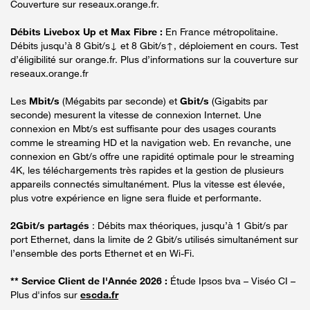
Couverture sur reseaux.orange.fr.
Débits Livebox Up et Max Fibre :
En France métropolitaine.
Débits jusqu’à 8 Gbit/s↓ et 8 Gbit/s↑, déploiement en cours. Test
d’éligibilité sur orange.fr. Plus d’informations sur la couverture sur
reseaux.orange.fr
Les
Mbit/s
(Mégabits par seconde) et
Gbit/s
(Gigabits par
seconde) mesurent la vitesse de connexion Internet. Une
connexion en Mbt/s est suffisante pour des usages courants
comme le streaming HD et la navigation web. En revanche, une
connexion en Gbt/s offre une rapidité optimale pour le streaming
4K, les téléchargements très rapides et la gestion de plusieurs
appareils connectés simultanément. Plus la vitesse est élevée,
plus votre expérience en ligne sera fluide et performante.
2Gbit/s partagés
: Débits max théoriques, jusqu’à 1 Gbit/s par
port Ethernet, dans la limite de 2 Gbit/s utilisés simultanément sur
l’ensemble des ports Ethernet et en Wi-Fi.
** Service Client de l'Année 2026 :
Étude Ipsos bva – Viséo CI –
Plus d'infos sur
escda.fr