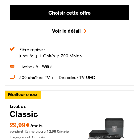
Choisir cette offre
Voir le détail
Fibre rapide :
jusqu'à ↓ 1 Gbit/s ↑ 700 Mbit/s
Livebox 5 : Wifi 5
200 chaînes TV + 1 Décodeur TV UHD
Meilleur choix
Livebox Classic Fibre
Livebox
Classic
29,99 € par mois pendant 12 mois puis 42,99 € par mois, Engagement 12 moi
29,99 €
/mois
pendant 12 mois puis
42,99 €/mois
Engagement 12 mois