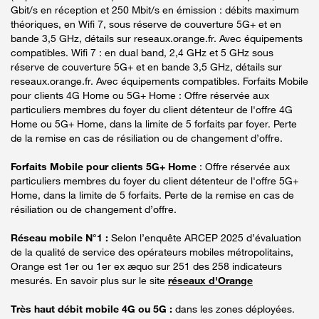
Gbit/s en réception et 250 Mbit/s en émission : débits maximum
théoriques, en Wifi 7, sous réserve de couverture 5G+ et en
bande 3,5 GHz, détails sur reseaux.orange.fr. Avec équipements
compatibles. Wifi 7 : en dual band, 2,4 GHz et 5 GHz sous
réserve de couverture 5G+ et en bande 3,5 GHz, détails sur
reseaux.orange.fr. Avec équipements compatibles. Forfaits Mobile
pour clients 4G Home ou 5G+ Home : Offre réservée aux
particuliers membres du foyer du client détenteur de l'offre 4G
Home ou 5G+ Home, dans la limite de 5 forfaits par foyer. Perte
de la remise en cas de résiliation ou de changement d’offre.
Forfaits Mobile pour clients 5G+ Home
: Offre réservée aux
particuliers membres du foyer du client détenteur de l'offre 5G+
Home, dans la limite de 5 forfaits. Perte de la remise en cas de
résiliation ou de changement d’offre.
Réseau mobile N°1 :
Selon l’enquête ARCEP 2025 d’évaluation
de la qualité de service des opérateurs mobiles métropolitains,
Orange est 1er ou 1er ex æquo sur 251 des 258 indicateurs
mesurés. En savoir plus sur le site
réseaux d'Orange
Très haut débit mobile 4G ou 5G :
dans les zones déployées.