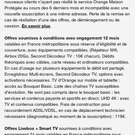
nouveaux clients n’ayant pas résilié le service Orange Maison
Protégée au cours des 6 derniers mois et incompatible avec une
nouvelle souscription à une même adresse. Perte de la remise en
cas de résiliation d’une des offres, de déménagement ou de
cession.
En savoir plus
.
Offres soumises à conditions avec engagement 12 mois
valables en France métropolitaine sous réserve d’éligibilité et de
couverture, avec équipements compatibles. (Répéteur Wifi,
Airbox 20Go, Second Décodeur TV : 10€ chacun). Débits
théoriques avec câbles, carte réseau et ordinateurs compatibles.
En cas d’usage sur plusieurs équipements le débit est partagé.
Enregistreur Multi-écrans, Second Décodeur TV, options avec
activations nécessaires. TV d’Orange sur mobile et tablette :
accès au Bouquet Basic. Liste des chaînes TV susceptibles
d’évolution. Ne sont pas compris dans le bouquet basic : les
services et contenus payants et sportifs en direct. UHD 4K : avec
TV et contenus compatibles. Frais de construction pour
raccordement ADSL/VDSL, en cas de déplacement technicien
nécessaire (diagnostiqué au moment de la souscription) : 119€.
Offres Livebox + Smart TV
soumises à conditions avec
engagement 24 mois valables en France métropolitaine sous