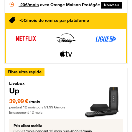
-20€/mois
avec Orange Maison Protégée
Nouveau
-5€/mois de remise par plateforme
Fibre ultra rapide
Livebox Up Fibre
Livebox
Up
39,99 € par mois pendant 12 mois puis 51,99 € par mois, Engagement 12 moi
39,99 €
/mois
pendant 12 mois puis
51,99 €/mois
Engagement 12 mois
Prix client mobile
39,99 €/mois
pendant 12 mois puis
46,99 €/mois