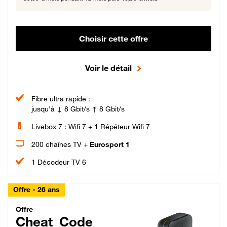
Choisir cette offre
Voir le détail
Fibre ultra rapide :
jusqu'à ↓ 8 Gbit/s ↑ 8 Gbit/s
Livebox 7 : Wifi 7 + 1 Répéteur Wifi 7
200 chaînes TV +
Eurosport 1
1 Décodeur TV 6
Offre - 26 ans
Cheat_Code Fibre_18_26
Offre
Cheat_Code