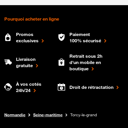
Pourquoi acheter en ligne
Promos
Paiement
exclusives
100% sécurisé
Retrait sous 2h
Livraison
d'un mobile en
gratuite
boutique
À vos cotés
Droit de rétractation
24h/24
Internet fibre
Boutique Orange
Normandie
Seine-maritime
Torcy-le-grand