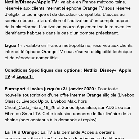
Netflix/Disney+/Apple TV :
valable en France métropolitaine,
réservée aux clients internet téléphone Orange TV sous réserve
d’éligibilité technique et de décodeur compatible. L'accès au
service nécessite la création et l'activation d'un compte auprès
de la plateforme. L’activation pourra également se faire avec les
identifiants habituels dans le cas d’un compte préexistant.
Ligue 1+ :
valable en France métropolitaine, réservée aux clients
internet téléphone Orange TV sous réserve d’éligibilité technique
et de décodeur compatible.
Conditions Spécifiques des options :
Netflix
,
Disney+
,
Apple
TV
et
Ligue 1+
Eurosport 1 inclus jusqu’au 31 janvier 2029 :
Pour toute
nouvelle souscription d’une offre Internet Orange éligible (Livebox
Classic, Livebox Up ou Livebox Max, hors
Cheat_Code_Fibre_18_26 et Séries Spéciales), sur ADSL ou sur
Fibre ou Smart TV. Cette inclusion concerne le flux linéaire de la
chaine (hors contenus à la demande et replay).
La TV d'Orange :
La TV à la demande Accès à certains
programmes (hors films) à partir du lendemain de la diffusion