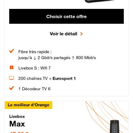
Choisir cette offre
Voir le détail
Fibre très rapide :
jusqu'à ↓ 2 Gbit/s partagés ↑ 800 Mbit/s
Livebox S : Wifi 7
200 chaînes TV +
Eurosport 1
1 Décodeur TV 6
Le meilleur d'Orange
Livebox Max Fibre
Livebox
Max
47,99 € par mois pendant 12 mois puis 57,99 € par mois, Engagement 12 moi