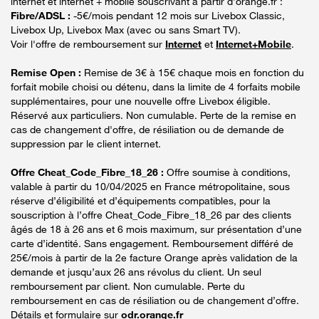
internet et internet + mobile souscrivant à partir d’orange.fr :
Fibre/ADSL :
-5€/mois pendant 12 mois sur Livebox Classic,
Livebox Up, Livebox Max (avec ou sans Smart TV).
Voir l'offre de remboursement sur
Internet
et
Internet+Mobile
.
Remise Open :
Remise de 3€ à 15€ chaque mois en fonction du
forfait mobile choisi ou détenu, dans la limite de 4 forfaits mobile
supplémentaires, pour une nouvelle offre Livebox éligible.
Réservé aux particuliers. Non cumulable. Perte de la remise en
cas de changement d'offre, de résiliation ou de demande de
suppression par le client internet.
Offre Cheat_Code_Fibre_18_26 :
Offre soumise à conditions,
valable à partir du 10/04/2025 en France métropolitaine, sous
réserve d’éligibilité et d’équipements compatibles, pour la
souscription à l’offre Cheat_Code_Fibre_18_26 par des clients
âgés de 18 à 26 ans et 6 mois maximum, sur présentation d’une
carte d’identité. Sans engagement. Remboursement différé de
25€/mois à partir de la 2e facture Orange après validation de la
demande et jusqu’aux 26 ans révolus du client. Un seul
remboursement par client. Non cumulable. Perte du
remboursement en cas de résiliation ou de changement d’offre.
Détails et formulaire sur
odr.orange.fr