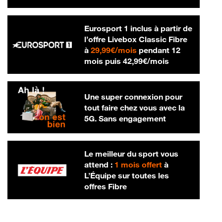
Eurosport 1 inclus à partir de
l’offre Livebox Classic Fibre
29,99 € par mois
à
29,99€/mois
pendant 12
42,99 € par m
mois puis
42,99€/mois
Une super connexion pour
tout faire chez vous avec la
5G. Sans engagement
Le meilleur du sport vous
attend :
1 mois offert
à
L’Équipe sur toutes les
offres Fibre