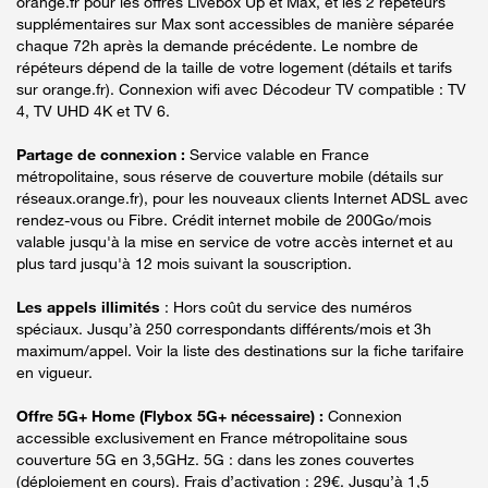
orange.fr pour les offres Livebox Up et Max, et les 2 répéteurs
supplémentaires sur Max sont accessibles de manière séparée
chaque 72h après la demande précédente. Le nombre de
répéteurs dépend de la taille de votre logement (détails et tarifs
sur orange.fr). Connexion wifi avec Décodeur TV compatible : TV
4, TV UHD 4K et TV 6.
Partage de connexion :
Service valable en France
métropolitaine, sous réserve de couverture mobile (détails sur
réseaux.orange.fr), pour les nouveaux clients Internet ADSL avec
rendez-vous ou Fibre. Crédit internet mobile de 200Go/mois
valable jusqu'à la mise en service de votre accès internet et au
plus tard jusqu'à 12 mois suivant la souscription.
Les appels illimités
: Hors coût du service des numéros
spéciaux. Jusqu’à 250 correspondants différents/mois et 3h
maximum/appel. Voir la liste des destinations sur la fiche tarifaire
en vigueur.
Offre 5G+ Home (Flybox 5G+ nécessaire) :
Connexion
accessible exclusivement en France métropolitaine sous
couverture 5G en 3,5GHz. 5G : dans les zones couvertes
(déploiement en cours). Frais d’activation : 29€. Jusqu’à 1,5