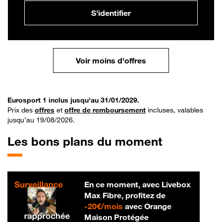
S'identifier
Voir moins d'offres
Eurosport 1 inclus jusqu'au 31/01/2029.
Prix des
offres
et
offre de remboursement
incluses, valables
jusqu’au 19/08/2026.
Les bons plans du moment
En ce moment, avec Livebox
Max Fibre, profitez de
20 € par mois
-
20€/mois
avec Orange
Maison Protégée