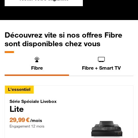
Découvrez vite si nos offres Fibre
sont disponibles chez vous
Fibre
Fibre + Smart TV
L'essentiel
Série Spéciale Livebox Lite Fibre
Série Spéciale Livebox
Lite
29,99 € par mois , Engagement 12 mois
29,99 €
/mois
Engagement 12 mois