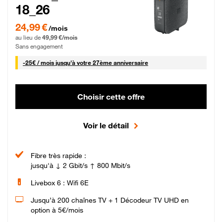
18_26
24,99 € par mois pendant 0 mois puis 49,99 € par mois, Sans engagement
24,99 €
/mois
au lieu de
49,99 €/mois
Sans engagement
25 € par mois
-
25€ / mois
jusqu'à votre 27ème anniversaire
Choisir cette offre
Voir le détail
Fibre très rapide :
jusqu'à ↓ 2 Gbit/s ↑ 800 Mbit/s
Livebox 6 : Wifi 6E
Jusqu’à 200 chaînes TV + 1 Décodeur TV UHD en
option à 5€/mois