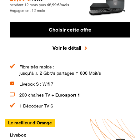
pendant 12 mois puis
42,99 €/mois
Engagement 12 mois
Choisir cette offre
Voir le détail
Fibre très rapide :
jusqu'à ↓ 2 Gbit/s partagés ↑ 800 Mbit/s
Livebox S : Wifi 7
200 chaînes TV +
Eurosport 1
1 Décodeur TV 6
Le meilleur d'Orange
Livebox Max Fibre
Livebox