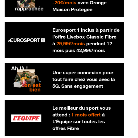
20 € par mois
-
20€/mois
avec Orange
Maison Protégée
Eurosport 1 inclus à partir de
l’offre Livebox Classic Fibre
29,99 € par mois
à
29,99€/mois
pendant 12
42,99 € par m
mois puis
42,99€/mois
Une super connexion pour
tout faire chez vous avec la
5G. Sans engagement
Le meilleur du sport vous
attend :
1 mois offert
à
L’Équipe sur toutes les
offres Fibre