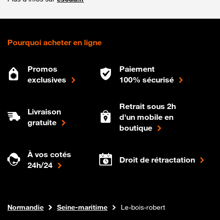
Pourquoi acheter en ligne
Promos
Paiement
exclusives
100% sécurisé
Retrait sous 2h
Livraison
d'un mobile en
gratuite
boutique
À vos cotés
Droit de rétractation
24h/24
Internet fibre
Boutique Orange
Normandie
Seine-maritime
Le-bois-robert