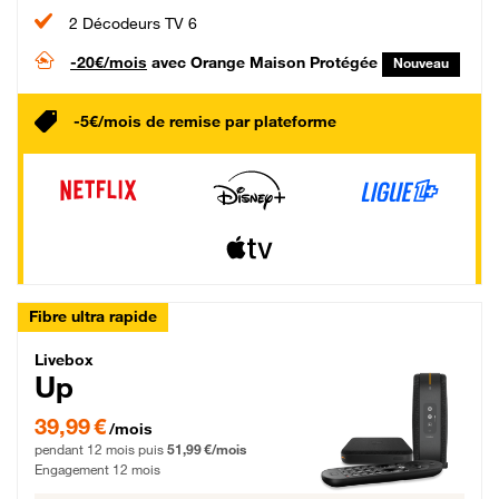
2 Décodeurs TV 6
-20€/mois
avec Orange Maison Protégée
Nouveau
-5€/mois de remise par plateforme
Fibre ultra rapide
Livebox Up Fibre
Livebox
Up
39,99 € par mois pendant 12 mois puis 51,99 € par mois, Engagement 12 moi
39,99 €
/mois
pendant 12 mois puis
51,99 €/mois
Engagement 12 mois