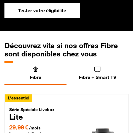
Tester votre éligibilité
Découvrez vite si nos offres Fibre
sont disponibles chez vous
Fibre
Fibre + Smart TV
L'essentiel
Série Spéciale Livebox Lite Fibre
Série Spéciale Livebox
Lite
29,99 € par mois , Engagement 12 mois
29,99 €
/mois