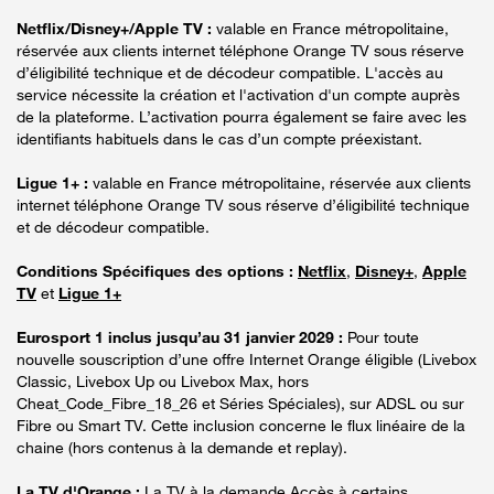
Netflix/Disney+/Apple TV :
valable en France métropolitaine,
réservée aux clients internet téléphone Orange TV sous réserve
d’éligibilité technique et de décodeur compatible. L'accès au
service nécessite la création et l'activation d'un compte auprès
de la plateforme. L’activation pourra également se faire avec les
identifiants habituels dans le cas d’un compte préexistant.
Ligue 1+ :
valable en France métropolitaine, réservée aux clients
internet téléphone Orange TV sous réserve d’éligibilité technique
et de décodeur compatible.
Conditions Spécifiques des options :
Netflix
,
Disney+
,
Apple
TV
et
Ligue 1+
Eurosport 1 inclus jusqu’au 31 janvier 2029 :
Pour toute
nouvelle souscription d’une offre Internet Orange éligible (Livebox
Classic, Livebox Up ou Livebox Max, hors
Cheat_Code_Fibre_18_26 et Séries Spéciales), sur ADSL ou sur
Fibre ou Smart TV. Cette inclusion concerne le flux linéaire de la
chaine (hors contenus à la demande et replay).
La TV d'Orange :
La TV à la demande Accès à certains