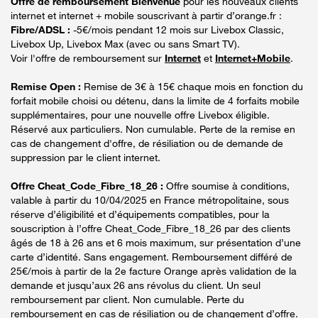
Offre de remboursement Bienvenue
pour les nouveaux clients
internet et internet + mobile souscrivant à partir d’orange.fr :
Fibre/ADSL :
-5€/mois pendant 12 mois sur Livebox Classic,
Livebox Up, Livebox Max (avec ou sans Smart TV).
Voir l'offre de remboursement sur
Internet
et
Internet+Mobile
.
Remise Open :
Remise de 3€ à 15€ chaque mois en fonction du
forfait mobile choisi ou détenu, dans la limite de 4 forfaits mobile
supplémentaires, pour une nouvelle offre Livebox éligible.
Réservé aux particuliers. Non cumulable. Perte de la remise en
cas de changement d'offre, de résiliation ou de demande de
suppression par le client internet.
Offre Cheat_Code_Fibre_18_26 :
Offre soumise à conditions,
valable à partir du 10/04/2025 en France métropolitaine, sous
réserve d’éligibilité et d’équipements compatibles, pour la
souscription à l’offre Cheat_Code_Fibre_18_26 par des clients
âgés de 18 à 26 ans et 6 mois maximum, sur présentation d’une
carte d’identité. Sans engagement. Remboursement différé de
25€/mois à partir de la 2e facture Orange après validation de la
demande et jusqu’aux 26 ans révolus du client. Un seul
remboursement par client. Non cumulable. Perte du
remboursement en cas de résiliation ou de changement d’offre.