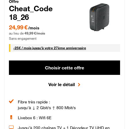
Cheat_Code Fibre_18_26
Offre
Cheat_Code
18_26
24,99 € par mois pendant 0 mois puis 49,99 € par mois, Sans engagement
24,99 €
/mois
au lieu de
49,99 €/mois
Sans engagement
25 € par mois
-
25€ / mois
jusqu'à votre 27ème anniversaire
Choisir cette offre
Voir le détail
Fibre très rapide :
jusqu'à ↓ 2 Gbit/s ↑ 800 Mbit/s
Livebox 6 : Wifi 6E
Jusqu’à 200 chaînes TV + 1 Décodeur TV UHD en