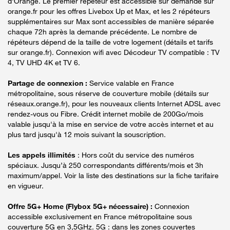
d'Orange. Le premier répéteur est accessible sur demande sur
orange.fr pour les offres Livebox Up et Max, et les 2 répéteurs
supplémentaires sur Max sont accessibles de manière séparée
chaque 72h après la demande précédente. Le nombre de
répéteurs dépend de la taille de votre logement (détails et tarifs
sur orange.fr). Connexion wifi avec Décodeur TV compatible : TV
4, TV UHD 4K et TV 6.
Partage de connexion :
Service valable en France
métropolitaine, sous réserve de couverture mobile (détails sur
réseaux.orange.fr), pour les nouveaux clients Internet ADSL avec
rendez-vous ou Fibre. Crédit internet mobile de 200Go/mois
valable jusqu'à la mise en service de votre accès internet et au
plus tard jusqu'à 12 mois suivant la souscription.
Les appels illimités
: Hors coût du service des numéros
spéciaux. Jusqu’à 250 correspondants différents/mois et 3h
maximum/appel. Voir la liste des destinations sur la fiche tarifaire
en vigueur.
Offre 5G+ Home (Flybox 5G+ nécessaire) :
Connexion
accessible exclusivement en France métropolitaine sous
couverture 5G en 3,5GHz. 5G : dans les zones couvertes