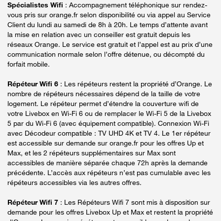
Spécialistes Wifi
: Accompagnement téléphonique sur rendez-
vous pris sur orange.fr selon disponibilité ou via appel au Service
Client du lundi au samedi de 8h à 20h. Le temps d’attente avant
la mise en relation avec un conseiller est gratuit depuis les
réseaux Orange. Le service est gratuit et l’appel est au prix d’une
communication normale selon l’offre détenue, ou décompté du
forfait mobile.
Répéteur Wifi 6
: Les répéteurs restent la propriété d’Orange. Le
nombre de répéteurs nécessaires dépend de la taille de votre
logement. Le répéteur permet d’étendre la couverture wifi de
votre Livebox en Wi-Fi 6 ou de remplacer le Wi-Fi 5 de la Livebox
5 par du Wi-Fi 6 (avec équipement compatible). Connexion Wi-Fi
avec Décodeur compatible : TV UHD 4K et TV 4. Le 1er répéteur
est accessible sur demande sur orange.fr pour les offres Up et
Max, et les 2 répéteurs supplémentaires sur Max sont
accessibles de manière séparée chaque 72h après la demande
précédente. L’accès aux répéteurs n’est pas cumulable avec les
répéteurs accessibles via les autres offres.
Répéteur Wifi 7
: Les Répéteurs Wifi 7 sont mis à disposition sur
demande pour les offres Livebox Up et Max et restent la propriété