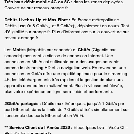
Très haut débit mobile 4G ou 5G :
dans les zones déployées.
Couverture sur reseaux.orange.fr.
Débits Livebox Up et Max Fibre :
En France métropolitaine.
Débits jusqu’à 8 Gbit/s↓ et 8 Gbit/s↑, déploiement en cours. Test
d’éligibilité sur orange.fr. Plus d’informations sur la couverture sur
reseaux.orange.fr
Les
Mbit/s
(Mégabits par seconde) et
Gbit/s
(Gigabits par
seconde) mesurent la vitesse de connexion Internet. Une
connexion en Mbt/s est suffisante pour des usages courants
comme le streaming HD et la navigation web. En revanche, une
connexion en Gbt/s offre une rapidité optimale pour le streaming
4K, les téléchargements très rapides et la gestion de plusieurs
appareils connectés simultanément. Plus la vitesse est élevée,
plus votre expérience en ligne sera fluide et performante.
2Gbit/s partagés
: Débits max théoriques, jusqu’à 1 Gbit/s par
port Ethernet, dans la limite de 2 Gbit/s utilisés simultanément sur
l’ensemble des ports Ethernet et en Wi-Fi.
** Service Client de l'Année 2026 :
Étude Ipsos bva – Viséo CI –
Plus d'infos sur
escda.fr