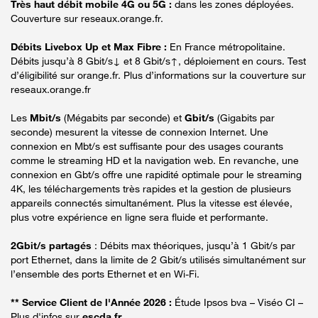
Très haut débit mobile 4G ou 5G :
dans les zones déployées.
Couverture sur reseaux.orange.fr.
Débits Livebox Up et Max Fibre :
En France métropolitaine.
Débits jusqu’à 8 Gbit/s↓ et 8 Gbit/s↑, déploiement en cours. Test
d’éligibilité sur orange.fr. Plus d’informations sur la couverture sur
reseaux.orange.fr
Les
Mbit/s
(Mégabits par seconde) et
Gbit/s
(Gigabits par
seconde) mesurent la vitesse de connexion Internet. Une
connexion en Mbt/s est suffisante pour des usages courants
comme le streaming HD et la navigation web. En revanche, une
connexion en Gbt/s offre une rapidité optimale pour le streaming
4K, les téléchargements très rapides et la gestion de plusieurs
appareils connectés simultanément. Plus la vitesse est élevée,
plus votre expérience en ligne sera fluide et performante.
2Gbit/s partagés
: Débits max théoriques, jusqu’à 1 Gbit/s par
port Ethernet, dans la limite de 2 Gbit/s utilisés simultanément sur
l’ensemble des ports Ethernet et en Wi-Fi.
** Service Client de l'Année 2026 :
Étude Ipsos bva – Viséo CI –
Plus d'infos sur
escda.fr