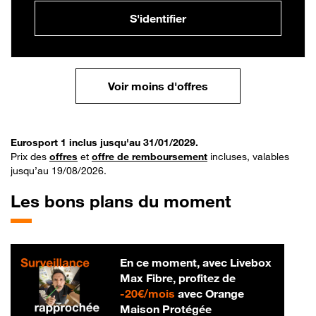
S'identifier
Voir moins d'offres
Eurosport 1 inclus jusqu'au 31/01/2029.
Prix des
offres
et
offre de remboursement
incluses, valables
jusqu’au 19/08/2026.
Les bons plans du moment
En ce moment, avec Livebox
Max Fibre, profitez de
20 € par mois
-
20€/mois
avec Orange
Maison Protégée