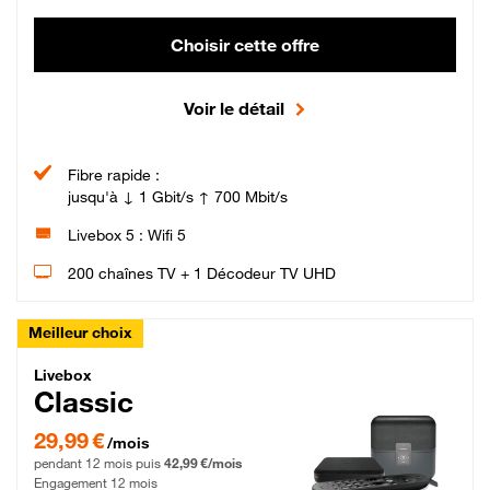
Choisir cette offre
Voir le détail
Fibre rapide :
jusqu'à ↓ 1 Gbit/s ↑ 700 Mbit/s
Livebox 5 : Wifi 5
200 chaînes TV + 1 Décodeur TV UHD
Meilleur choix
Livebox Classic Fibre
Livebox
Classic
29,99 € par mois pendant 12 mois puis 42,99 € par mois, Engagement 12 moi
29,99 €
/mois
pendant 12 mois puis
42,99 €/mois
Engagement 12 mois