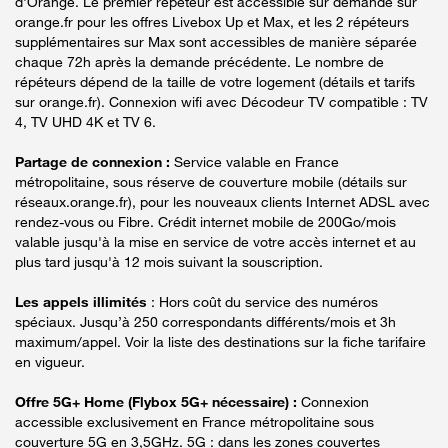
d'Orange. Le premier répéteur est accessible sur demande sur
orange.fr pour les offres Livebox Up et Max, et les 2 répéteurs
supplémentaires sur Max sont accessibles de manière séparée
chaque 72h après la demande précédente. Le nombre de
répéteurs dépend de la taille de votre logement (détails et tarifs
sur orange.fr). Connexion wifi avec Décodeur TV compatible : TV
4, TV UHD 4K et TV 6.
Partage de connexion :
Service valable en France
métropolitaine, sous réserve de couverture mobile (détails sur
réseaux.orange.fr), pour les nouveaux clients Internet ADSL avec
rendez-vous ou Fibre. Crédit internet mobile de 200Go/mois
valable jusqu'à la mise en service de votre accès internet et au
plus tard jusqu'à 12 mois suivant la souscription.
Les appels illimités
: Hors coût du service des numéros
spéciaux. Jusqu’à 250 correspondants différents/mois et 3h
maximum/appel. Voir la liste des destinations sur la fiche tarifaire
en vigueur.
Offre 5G+ Home (Flybox 5G+ nécessaire) :
Connexion
accessible exclusivement en France métropolitaine sous
couverture 5G en 3,5GHz. 5G : dans les zones couvertes