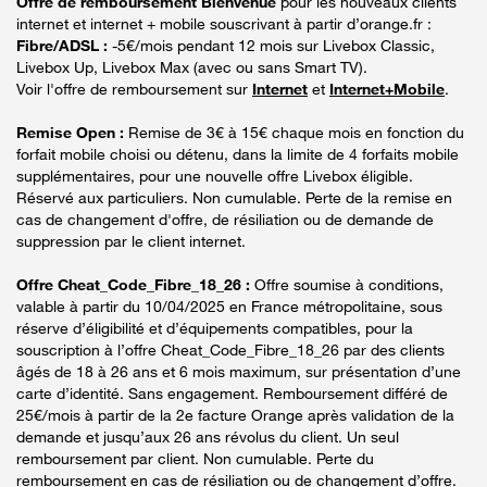
Offre de remboursement Bienvenue
pour les nouveaux clients
internet et internet + mobile souscrivant à partir d’orange.fr :
Fibre/ADSL :
-5€/mois pendant 12 mois sur Livebox Classic,
Livebox Up, Livebox Max (avec ou sans Smart TV).
Voir l'offre de remboursement sur
Internet
et
Internet+Mobile
.
Remise Open :
Remise de 3€ à 15€ chaque mois en fonction du
forfait mobile choisi ou détenu, dans la limite de 4 forfaits mobile
supplémentaires, pour une nouvelle offre Livebox éligible.
Réservé aux particuliers. Non cumulable. Perte de la remise en
cas de changement d'offre, de résiliation ou de demande de
suppression par le client internet.
Offre Cheat_Code_Fibre_18_26 :
Offre soumise à conditions,
valable à partir du 10/04/2025 en France métropolitaine, sous
réserve d’éligibilité et d’équipements compatibles, pour la
souscription à l’offre Cheat_Code_Fibre_18_26 par des clients
âgés de 18 à 26 ans et 6 mois maximum, sur présentation d’une
carte d’identité. Sans engagement. Remboursement différé de
25€/mois à partir de la 2e facture Orange après validation de la
demande et jusqu’aux 26 ans révolus du client. Un seul
remboursement par client. Non cumulable. Perte du
remboursement en cas de résiliation ou de changement d’offre.