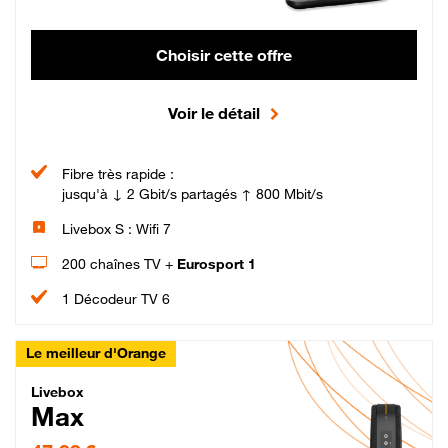
Choisir cette offre
Voir le détail
Fibre très rapide :
jusqu'à ↓ 2 Gbit/s partagés ↑ 800 Mbit/s
Livebox S : Wifi 7
200 chaînes TV +
Eurosport 1
1 Décodeur TV 6
Le meilleur d'Orange
Livebox Max Fibre
Livebox
Max
47,99 € par mois pendant 12 mois puis 57,99 € par mois, Engagement 12 moi