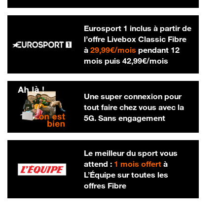
Eurosport 1 inclus à partir de
l’offre Livebox Classic Fibre
29,99 € par mois
à
29,99€/mois
pendant 12
42,99 € par m
mois puis
42,99€/mois
Une super connexion pour
tout faire chez vous avec la
5G. Sans engagement
Le meilleur du sport vous
attend :
1 mois offert
à
L’Équipe sur toutes les
offres Fibre