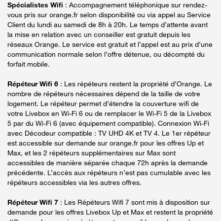
Spécialistes Wifi
: Accompagnement téléphonique sur rendez-
vous pris sur orange.fr selon disponibilité ou via appel au Service
Client du lundi au samedi de 8h à 20h. Le temps d’attente avant
la mise en relation avec un conseiller est gratuit depuis les
réseaux Orange. Le service est gratuit et l’appel est au prix d’une
communication normale selon l’offre détenue, ou décompté du
forfait mobile.
Répéteur Wifi 6
: Les répéteurs restent la propriété d’Orange. Le
nombre de répéteurs nécessaires dépend de la taille de votre
logement. Le répéteur permet d’étendre la couverture wifi de
votre Livebox en Wi-Fi 6 ou de remplacer le Wi-Fi 5 de la Livebox
5 par du Wi-Fi 6 (avec équipement compatible). Connexion Wi-Fi
avec Décodeur compatible : TV UHD 4K et TV 4. Le 1er répéteur
est accessible sur demande sur orange.fr pour les offres Up et
Max, et les 2 répéteurs supplémentaires sur Max sont
accessibles de manière séparée chaque 72h après la demande
précédente. L’accès aux répéteurs n’est pas cumulable avec les
répéteurs accessibles via les autres offres.
Répéteur Wifi 7
: Les Répéteurs Wifi 7 sont mis à disposition sur
demande pour les offres Livebox Up et Max et restent la propriété