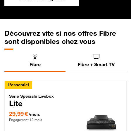
Découvrez vite si nos offres Fibre
sont disponibles chez vous
Fibre
Fibre + Smart TV
L'essentiel
Série Spéciale Livebox Lite Fibre
Série Spéciale Livebox
Lite
29,99 € par mois , Engagement 12 mois
29,99 €
/mois
Engagement 12 mois