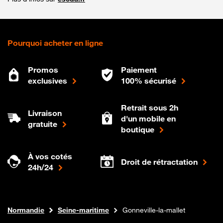
Pourquoi acheter en ligne
Promos
Paiement
exclusives
100% sécurisé
Retrait sous 2h
Livraison
d'un mobile en
gratuite
boutique
À vos cotés
Droit de rétractation
24h/24
Internet fibre
Boutique Orange
Normandie
Seine-maritime
Gonneville-la-mallet