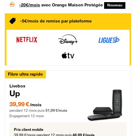
-20€/mois
avec Orange Maison Protégée
Nouveau
-5€/mois de remise par plateforme
Fibre ultra rapide
Livebox Up Fibre
Livebox
Up
39,99 € par mois pendant 12 mois puis 51,99 € par mois, Engagement 12 moi
39,99 €
/mois
pendant 12 mois puis
51,99 €/mois
Engagement 12 mois
Prix client mobile
39,99 €/mois
pendant 12 mois puis
46,99 €/mois