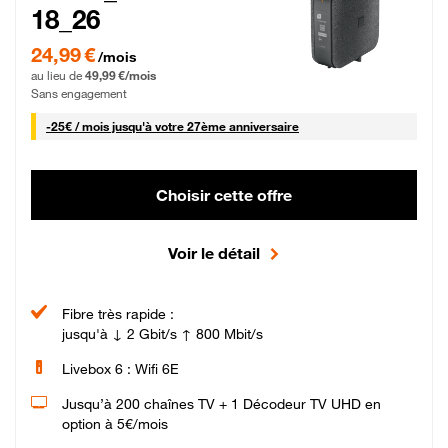
18_26
24,99 € par mois pendant 0 mois puis 49,99 € par mois, Sans engagement
24,99 €
/mois
au lieu de
49,99 €/mois
Sans engagement
25 € par mois
-
25€ / mois
jusqu'à votre 27ème anniversaire
Choisir cette offre
Voir le détail
Fibre très rapide :
jusqu'à ↓ 2 Gbit/s ↑ 800 Mbit/s
Livebox 6 : Wifi 6E
Jusqu’à 200 chaînes TV + 1 Décodeur TV UHD en
option à 5€/mois