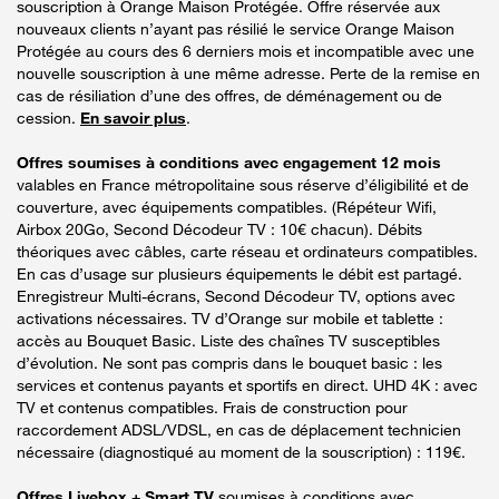
souscription à Orange Maison Protégée. Offre réservée aux
nouveaux clients n’ayant pas résilié le service Orange Maison
Protégée au cours des 6 derniers mois et incompatible avec une
nouvelle souscription à une même adresse. Perte de la remise en
cas de résiliation d’une des offres, de déménagement ou de
cession.
En savoir plus
.
Offres soumises à conditions avec engagement 12 mois
valables en France métropolitaine sous réserve d’éligibilité et de
couverture, avec équipements compatibles. (Répéteur Wifi,
Airbox 20Go, Second Décodeur TV : 10€ chacun). Débits
théoriques avec câbles, carte réseau et ordinateurs compatibles.
En cas d’usage sur plusieurs équipements le débit est partagé.
Enregistreur Multi-écrans, Second Décodeur TV, options avec
activations nécessaires. TV d’Orange sur mobile et tablette :
accès au Bouquet Basic. Liste des chaînes TV susceptibles
d’évolution. Ne sont pas compris dans le bouquet basic : les
services et contenus payants et sportifs en direct. UHD 4K : avec
TV et contenus compatibles. Frais de construction pour
raccordement ADSL/VDSL, en cas de déplacement technicien
nécessaire (diagnostiqué au moment de la souscription) : 119€.
Offres Livebox + Smart TV
soumises à conditions avec