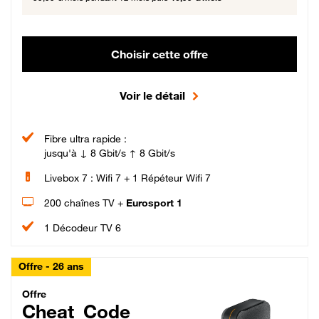
Choisir cette offre
Voir le détail
Fibre ultra rapide :
jusqu'à ↓ 8 Gbit/s ↑ 8 Gbit/s
Livebox 7 : Wifi 7 + 1 Répéteur Wifi 7
200 chaînes TV +
Eurosport 1
1 Décodeur TV 6
Offre - 26 ans
Cheat_Code Fibre_18_26
Offre
Cheat_Code