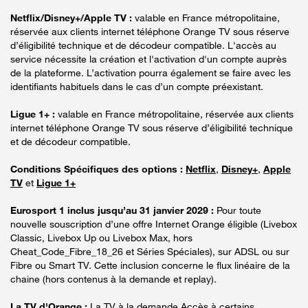
Netflix/Disney+/Apple TV :
valable en France métropolitaine,
réservée aux clients internet téléphone Orange TV sous réserve
d’éligibilité technique et de décodeur compatible. L'accès au
service nécessite la création et l'activation d'un compte auprès
de la plateforme. L’activation pourra également se faire avec les
identifiants habituels dans le cas d’un compte préexistant.
Ligue 1+ :
valable en France métropolitaine, réservée aux clients
internet téléphone Orange TV sous réserve d’éligibilité technique
et de décodeur compatible.
Conditions Spécifiques des options :
Netflix
,
Disney+
,
Apple
TV
et
Ligue 1+
Eurosport 1 inclus jusqu’au 31 janvier 2029 :
Pour toute
nouvelle souscription d’une offre Internet Orange éligible (Livebox
Classic, Livebox Up ou Livebox Max, hors
Cheat_Code_Fibre_18_26 et Séries Spéciales), sur ADSL ou sur
Fibre ou Smart TV. Cette inclusion concerne le flux linéaire de la
chaine (hors contenus à la demande et replay).
La TV d'Orange :
La TV à la demande Accès à certains