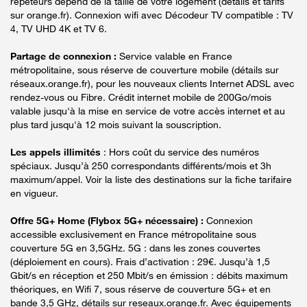
répéteurs dépend de la taille de votre logement (détails et tarifs
sur orange.fr). Connexion wifi avec Décodeur TV compatible : TV
4, TV UHD 4K et TV 6.
Partage de connexion :
Service valable en France
métropolitaine, sous réserve de couverture mobile (détails sur
réseaux.orange.fr), pour les nouveaux clients Internet ADSL avec
rendez-vous ou Fibre. Crédit internet mobile de 200Go/mois
valable jusqu'à la mise en service de votre accès internet et au
plus tard jusqu'à 12 mois suivant la souscription.
Les appels illimités
: Hors coût du service des numéros
spéciaux. Jusqu’à 250 correspondants différents/mois et 3h
maximum/appel. Voir la liste des destinations sur la fiche tarifaire
en vigueur.
Offre 5G+ Home (Flybox 5G+ nécessaire) :
Connexion
accessible exclusivement en France métropolitaine sous
couverture 5G en 3,5GHz. 5G : dans les zones couvertes
(déploiement en cours). Frais d’activation : 29€. Jusqu’à 1,5
Gbit/s en réception et 250 Mbit/s en émission : débits maximum
théoriques, en Wifi 7, sous réserve de couverture 5G+ et en
bande 3,5 GHz, détails sur reseaux.orange.fr. Avec équipements