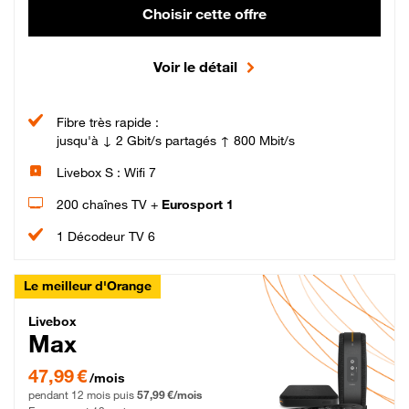
Choisir cette offre
Voir le détail
Fibre très rapide :
jusqu'à ↓ 2 Gbit/s partagés ↑ 800 Mbit/s
Livebox S : Wifi 7
200 chaînes TV +
Eurosport 1
1 Décodeur TV 6
Le meilleur d'Orange
Livebox Max Fibre
Livebox
Max
47,99 € par mois pendant 12 mois puis 57,99 € par mois, Engagement 12 moi
47,99 €
/mois
pendant 12 mois puis
57,99 €/mois