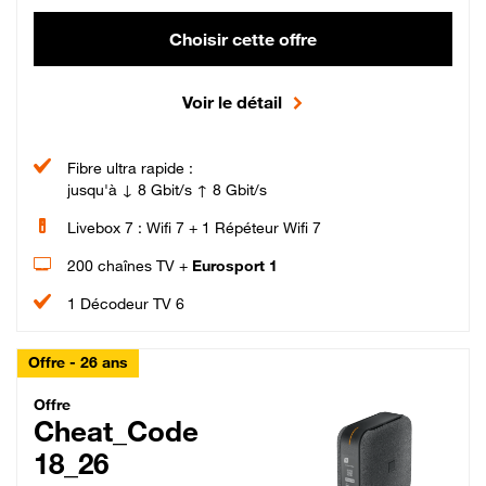
Choisir cette offre
Voir le détail
Fibre ultra rapide :
jusqu'à ↓ 8 Gbit/s ↑ 8 Gbit/s
Livebox 7 : Wifi 7 + 1 Répéteur Wifi 7
200 chaînes TV +
Eurosport 1
1 Décodeur TV 6
Offre - 26 ans
Cheat_Code Fibre_18_26
Offre
Cheat_Code
18_26