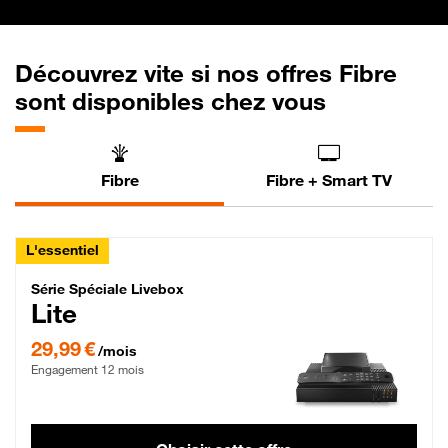
Découvrez vite si nos offres Fibre
sont disponibles chez vous
Fibre
Fibre + Smart TV
L'essentiel
Série Spéciale Livebox Lite Fibre
Série Spéciale Livebox
Lite
29,99 € par mois , Engagement 12 mois
29,99 €
/mois
Engagement 12 mois