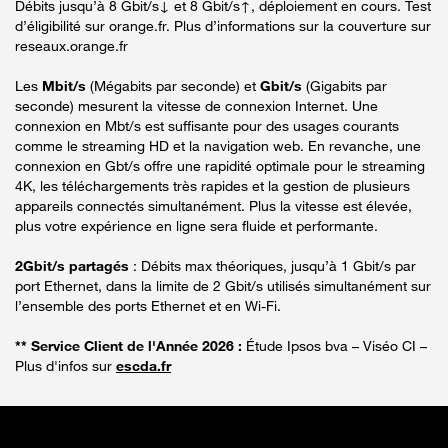
Débits jusqu’à 8 Gbit/s↓ et 8 Gbit/s↑, déploiement en cours. Test
d’éligibilité sur orange.fr. Plus d’informations sur la couverture sur
reseaux.orange.fr
Les
Mbit/s
(Mégabits par seconde) et
Gbit/s
(Gigabits par
seconde) mesurent la vitesse de connexion Internet. Une
connexion en Mbt/s est suffisante pour des usages courants
comme le streaming HD et la navigation web. En revanche, une
connexion en Gbt/s offre une rapidité optimale pour le streaming
4K, les téléchargements très rapides et la gestion de plusieurs
appareils connectés simultanément. Plus la vitesse est élevée,
plus votre expérience en ligne sera fluide et performante.
2Gbit/s partagés
: Débits max théoriques, jusqu’à 1 Gbit/s par
port Ethernet, dans la limite de 2 Gbit/s utilisés simultanément sur
l’ensemble des ports Ethernet et en Wi-Fi.
** Service Client de l'Année 2026 :
Étude Ipsos bva – Viséo CI –
Plus d'infos sur
escda.fr