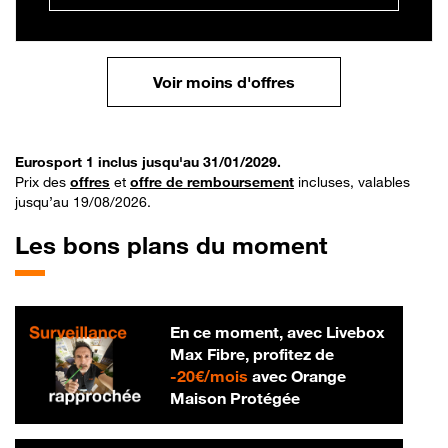
Voir moins d'offres
Eurosport 1 inclus jusqu'au 31/01/2029.
Prix des
offres
et
offre de remboursement
incluses, valables
jusqu’au 19/08/2026.
Les bons plans du moment
En ce moment, avec Livebox
Max Fibre, profitez de
20 € par mois
-
20€/mois
avec Orange
Maison Protégée