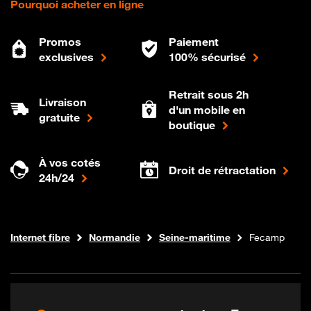
Pourquoi acheter en ligne
Promos
Paiement
exclusives
100% sécurisé
Retrait sous 2h
Livraison
d'un mobile en
gratuite
boutique
À vos cotés
Droit de rétractation
24h/24
Boutique Orange
Internet fibre
Normandie
Seine-maritime
Fecamp