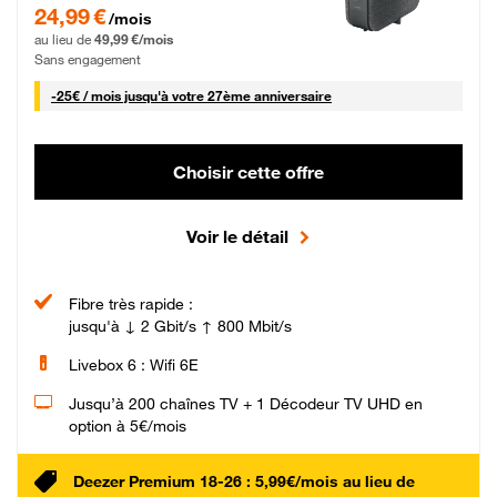
24,99 € par mois pendant 0 mois puis 49,99 € par mois, Sans engagement
24,99 €
/mois
au lieu de
49,99 €/mois
Sans engagement
25 € par mois
-
25€ / mois
jusqu'à votre 27ème anniversaire
Choisir cette offre
Voir le détail
Fibre très rapide :
jusqu'à ↓ 2 Gbit/s ↑ 800 Mbit/s
Livebox 6 : Wifi 6E
Jusqu’à 200 chaînes TV + 1 Décodeur TV UHD en
option à 5€/mois
Deezer Premium 18-26 : 5,99€/mois au lieu de