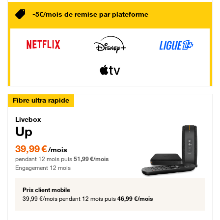
-5€/mois de remise par plateforme
Fibre ultra rapide
Livebox Up Fibre
Livebox
Up
39,99 € par mois pendant 12 mois puis 51,99 € par mois, Engagement 12 moi
39,99 €
/mois
pendant 12 mois puis
51,99 €/mois
Engagement 12 mois
Prix client mobile
39,99 €/mois
pendant 12 mois puis
46,99 €/mois