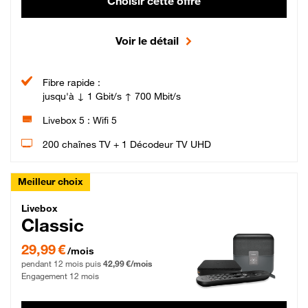
Choisir cette offre
Voir le détail
Fibre rapide :
jusqu'à ↓ 1 Gbit/s ↑ 700 Mbit/s
Livebox 5 : Wifi 5
200 chaînes TV + 1 Décodeur TV UHD
Meilleur choix
Livebox Classic Fibre
Livebox
Classic
29,99 € par mois pendant 12 mois puis 42,99 € par mois, Engagement 12 moi
29,99 €
/mois
pendant 12 mois puis
42,99 €/mois
Engagement 12 mois