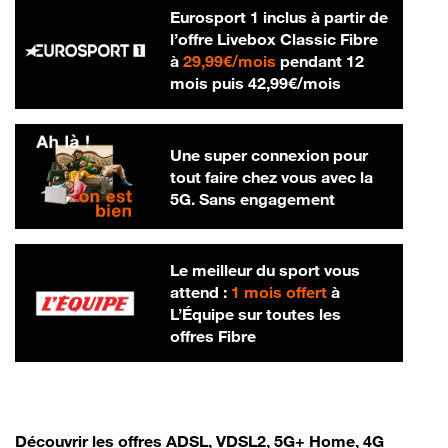
Eurosport 1 inclus à partir de
l’offre Livebox Classic Fibre
29,99 € par mois
à
29,99€/mois
pendant 12
42,99 € par m
mois puis
42,99€/mois
Une super connexion pour
tout faire chez vous avec la
5G. Sans engagement
Le meilleur du sport vous
attend :
1 mois offert
à
L’Équipe sur toutes les
offres Fibre
Découvrir les offres ADSL, VDSL2, 5G+ Home, 4G