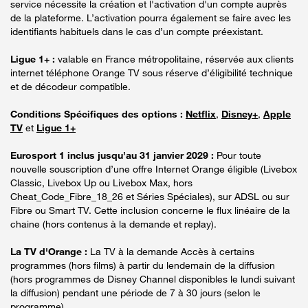
service nécessite la création et l'activation d'un compte auprès
de la plateforme. L’activation pourra également se faire avec les
identifiants habituels dans le cas d’un compte préexistant.
Ligue 1+ :
valable en France métropolitaine, réservée aux clients
internet téléphone Orange TV sous réserve d’éligibilité technique
et de décodeur compatible.
Conditions Spécifiques des options :
Netflix
,
Disney+
,
Apple
TV
et
Ligue 1+
Eurosport 1 inclus jusqu’au 31 janvier 2029 :
Pour toute
nouvelle souscription d’une offre Internet Orange éligible (Livebox
Classic, Livebox Up ou Livebox Max, hors
Cheat_Code_Fibre_18_26 et Séries Spéciales), sur ADSL ou sur
Fibre ou Smart TV. Cette inclusion concerne le flux linéaire de la
chaine (hors contenus à la demande et replay).
La TV d'Orange :
La TV à la demande Accès à certains
programmes (hors films) à partir du lendemain de la diffusion
(hors programmes de Disney Channel disponibles le lundi suivant
la diffusion) pendant une période de 7 à 30 jours (selon le
programme).