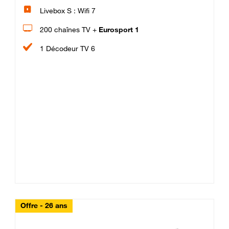
Livebox S : Wifi 7
200 chaînes TV +
Eurosport 1
1 Décodeur TV 6
Offre - 26 ans