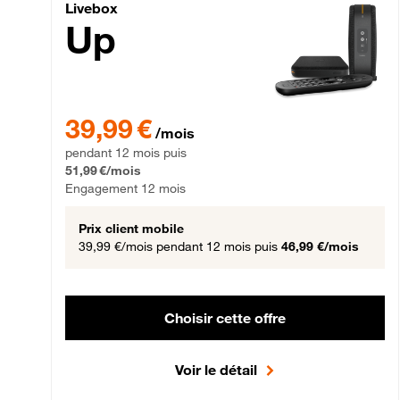
Livebox Up Fibre
Livebox
Up
39,99 € par mois pendant 12 mois puis 51,99 € par mois,
39,99 €
/mois
pendant 12 mois puis
51,99 €/mois
Engagement 12 mois
Prix client mobile
39,99 €/mois
pendant 12 mois puis
46,99 €/mois
Choisir cette offre
Voir le détail