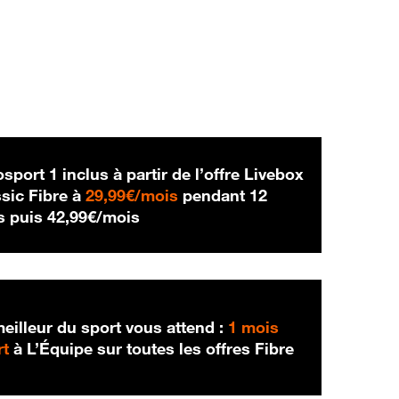
sport 1 inclus à partir de l’offre Livebox
29,99 € par mois
sic Fibre à
29,99€/mois
pendant 12
42,99 € par mois
s puis
42,99€/mois
eilleur du sport vous attend :
1 mois
rt
à L’Équipe sur toutes les offres Fibre