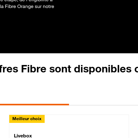
à la Fibre Orange sur notre
fres Fibre sont disponibles
Meilleur choix
Lite Fibre
Livebox Classic Fibre
Livebox