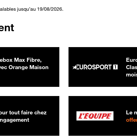
valables jusqu’au 19/08/2026.
ent
ebox Max Fibre,
Euro
 € par mois
ec Orange Maison
Clas
moi
ur tout faire chez
Le m
 engagement
offe