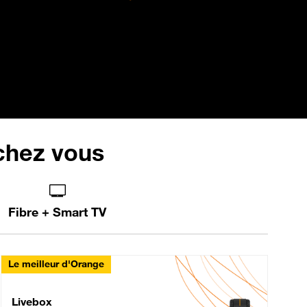
 chez vous
Fibre + Smart TV
Le meilleur d'Orange
Livebox Max Fibre
Livebox