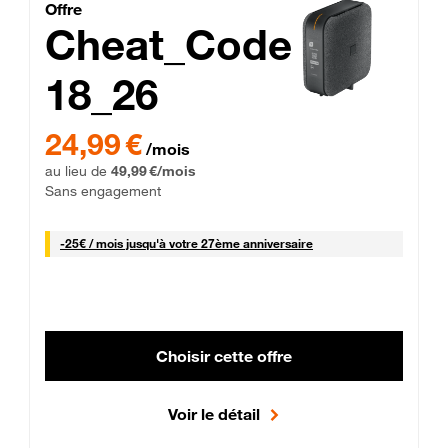
Cheat_Code Fibre_18_26
Offre
Cheat_Code
18_26
 Engagement 12 mois
24,99 € par mois pendant 0 mois puis 49,99 € par mois, Sans 
24,99 €
/mois
au lieu de
49,99 €/mois
Sans engagement
25 € par mois
-
25€ / mois
jusqu'à votre 27ème anniversaire
Choisir cette offre
Voir le détail