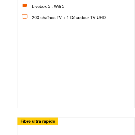
Livebox 5 : Wifi 5
200 chaînes TV + 1 Décodeur TV UHD
Fibre ultra rapide