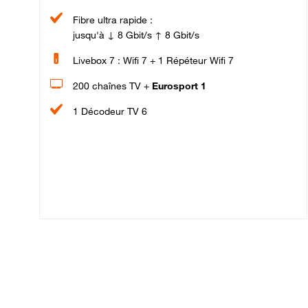
Fibre ultra rapide :
jusqu'à ↓ 8 Gbit/s ↑ 8 Gbit/s
Livebox 7 : Wifi 7 + 1 Répéteur Wifi 7
200 chaînes TV +
Eurosport 1
1 Décodeur TV 6