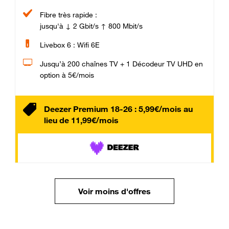
Fibre très rapide :
jusqu'à ↓ 2 Gbit/s ↑ 800 Mbit/s
Livebox 6 : Wifi 6E
Jusqu’à 200 chaînes TV + 1 Décodeur TV UHD en
option à 5€/mois
Deezer Premium 18-26 : 5,99€/mois au
lieu de 11,99€/mois
Voir moins d'offres