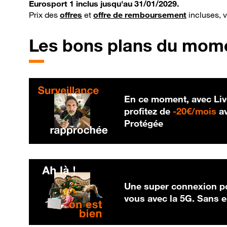
Eurosport 1 inclus jusqu'au 31/01/2029.
Prix des
offres
et
offre de remboursement
incluses, 
Les bons plans du mom
En ce moment, avec Liv
20
profitez de
-
20€/mois
av
Protégée
Une super connexion po
vous avec la 5G. Sans