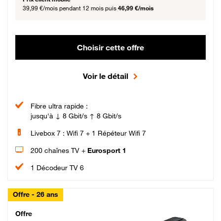
39,99 €/mois
pendant 12 mois puis
46,99 €/mois
Choisir cette offre
Voir le détail
Fibre ultra rapide :
jusqu'à ↓ 8 Gbit/s ↑ 8 Gbit/s
Livebox 7 : Wifi 7 + 1 Répéteur Wifi 7
200 chaînes TV +
Eurosport 1
1 Décodeur TV 6
Offre - 26 ans
Cheat_Code Fibre_18_26
Offre