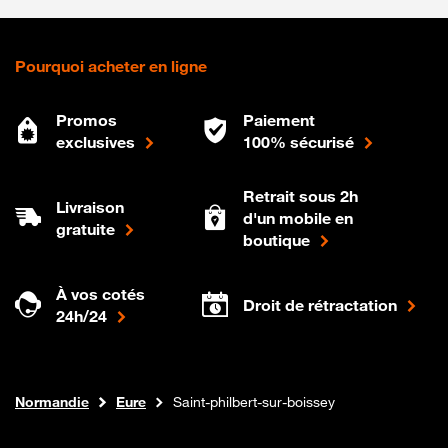
Pourquoi acheter en ligne
Promos
Paiement
exclusives
100% sécurisé
Retrait sous 2h
Livraison
d'un mobile en
gratuite
boutique
À vos cotés
Droit de rétractation
24h/24
Internet fibre
Boutique Orange
Normandie
Eure
Saint-philbert-sur-boissey