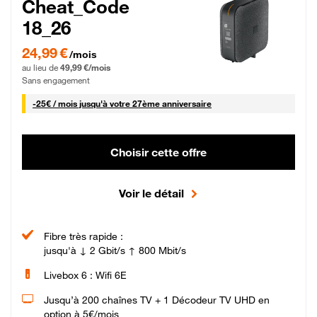
Cheat_Code
18_26
24,99 € par mois pendant 0 mois puis 49,99 € par mois, Sans engagement
24,99 €
/mois
au lieu de
49,99 €/mois
Sans engagement
25 € par mois
-
25€ / mois
jusqu'à votre 27ème anniversaire
Choisir cette offre
Voir le détail
Fibre très rapide :
jusqu'à ↓ 2 Gbit/s ↑ 800 Mbit/s
Livebox 6 : Wifi 6E
Jusqu’à 200 chaînes TV + 1 Décodeur TV UHD en
option à 5€/mois