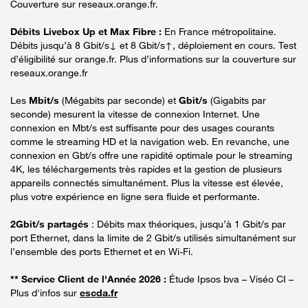
Couverture sur reseaux.orange.fr.
Débits Livebox Up et Max Fibre :
En France métropolitaine.
Débits jusqu’à 8 Gbit/s↓ et 8 Gbit/s↑, déploiement en cours. Test
d’éligibilité sur orange.fr. Plus d’informations sur la couverture sur
reseaux.orange.fr
Les
Mbit/s
(Mégabits par seconde) et
Gbit/s
(Gigabits par
seconde) mesurent la vitesse de connexion Internet. Une
connexion en Mbt/s est suffisante pour des usages courants
comme le streaming HD et la navigation web. En revanche, une
connexion en Gbt/s offre une rapidité optimale pour le streaming
4K, les téléchargements très rapides et la gestion de plusieurs
appareils connectés simultanément. Plus la vitesse est élevée,
plus votre expérience en ligne sera fluide et performante.
2Gbit/s partagés
: Débits max théoriques, jusqu’à 1 Gbit/s par
port Ethernet, dans la limite de 2 Gbit/s utilisés simultanément sur
l’ensemble des ports Ethernet et en Wi-Fi.
** Service Client de l'Année 2026 :
Étude Ipsos bva – Viséo CI –
Plus d'infos sur
escda.fr