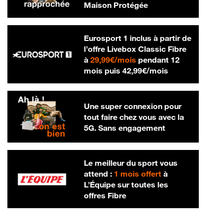
Maison Protégée
Eurosport 1 inclus à partir de
l’offre Livebox Classic Fibre
29,99 € par mois
à
29,99€/mois
pendant 12
42,99 € par m
mois puis
42,99€/mois
Une super connexion pour
tout faire chez vous avec la
5G. Sans engagement
Le meilleur du sport vous
attend :
1 mois offert
à
L’Équipe sur toutes les
offres Fibre