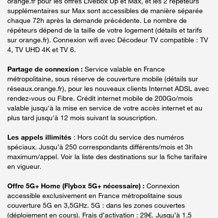
orange.fr pour les offres Livebox Up et Max, et les 2 répéteurs
supplémentaires sur Max sont accessibles de manière séparée
chaque 72h après la demande précédente. Le nombre de
répéteurs dépend de la taille de votre logement (détails et tarifs
sur orange.fr). Connexion wifi avec Décodeur TV compatible : TV
4, TV UHD 4K et TV 6.
Partage de connexion :
Service valable en France
métropolitaine, sous réserve de couverture mobile (détails sur
réseaux.orange.fr), pour les nouveaux clients Internet ADSL avec
rendez-vous ou Fibre. Crédit internet mobile de 200Go/mois
valable jusqu'à la mise en service de votre accès internet et au
plus tard jusqu'à 12 mois suivant la souscription.
Les appels illimités
: Hors coût du service des numéros
spéciaux. Jusqu’à 250 correspondants différents/mois et 3h
maximum/appel. Voir la liste des destinations sur la fiche tarifaire
en vigueur.
Offre 5G+ Home (Flybox 5G+ nécessaire) :
Connexion
accessible exclusivement en France métropolitaine sous
couverture 5G en 3,5GHz. 5G : dans les zones couvertes
(déploiement en cours). Frais d’activation : 29€. Jusqu’à 1,5