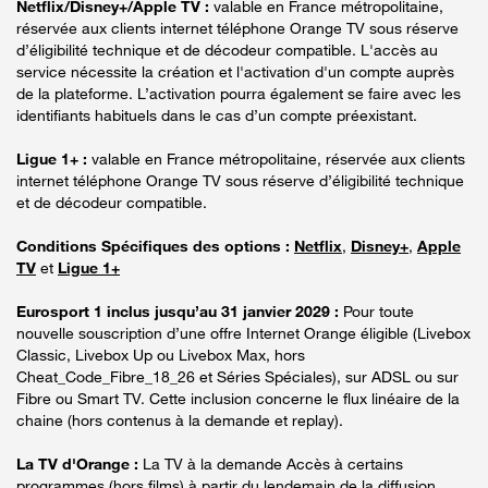
Netflix/Disney+/Apple TV :
valable en France métropolitaine,
réservée aux clients internet téléphone Orange TV sous réserve
d’éligibilité technique et de décodeur compatible. L'accès au
service nécessite la création et l'activation d'un compte auprès
de la plateforme. L’activation pourra également se faire avec les
identifiants habituels dans le cas d’un compte préexistant.
Ligue 1+ :
valable en France métropolitaine, réservée aux clients
internet téléphone Orange TV sous réserve d’éligibilité technique
et de décodeur compatible.
Conditions Spécifiques des options :
Netflix
,
Disney+
,
Apple
TV
et
Ligue 1+
Eurosport 1 inclus jusqu’au 31 janvier 2029 :
Pour toute
nouvelle souscription d’une offre Internet Orange éligible (Livebox
Classic, Livebox Up ou Livebox Max, hors
Cheat_Code_Fibre_18_26 et Séries Spéciales), sur ADSL ou sur
Fibre ou Smart TV. Cette inclusion concerne le flux linéaire de la
chaine (hors contenus à la demande et replay).
La TV d'Orange :
La TV à la demande Accès à certains
programmes (hors films) à partir du lendemain de la diffusion