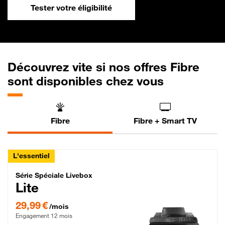
Tester votre éligibilité
Découvrez vite si nos offres Fibre
sont disponibles chez vous
Fibre
Fibre + Smart TV
L'essentiel
Série Spéciale Livebox Lite Fibre
Série Spéciale Livebox
Lite
29,99 € par mois , Engagement 12 mois
29,99 €
/mois
Engagement 12 mois