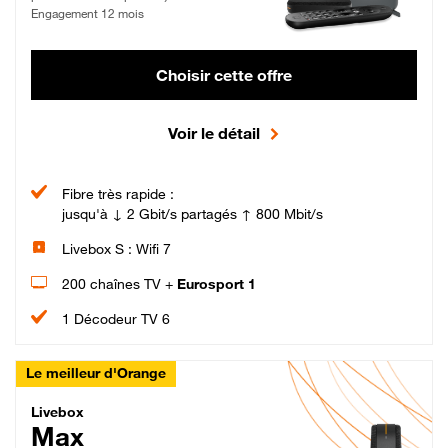
Engagement 12 mois
Choisir cette offre
Voir le détail
Fibre très rapide :
jusqu'à ↓ 2 Gbit/s partagés ↑ 800 Mbit/s
Livebox S : Wifi 7
200 chaînes TV +
Eurosport 1
1 Décodeur TV 6
Le meilleur d'Orange
Livebox Max Fibre
Livebox
Max