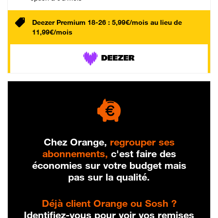
Deezer Premium 18-26 : 5,99€/mois au lieu de
11,99€/mois
Chez Orange,
regrouper ses
abonnements,
c'est faire des
économies sur votre budget mais
pas sur la qualité.
Déjà client Orange ou Sosh ?
Identifiez-vous pour voir vos remises