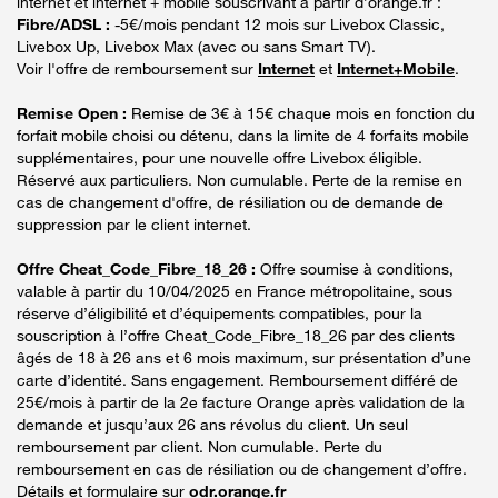
internet et internet + mobile souscrivant à partir d’orange.fr :
Fibre/ADSL :
-5€/mois pendant 12 mois sur Livebox Classic,
Livebox Up, Livebox Max (avec ou sans Smart TV).
Voir l'offre de remboursement sur
Internet
et
Internet+Mobile
.
Remise Open :
Remise de 3€ à 15€ chaque mois en fonction du
forfait mobile choisi ou détenu, dans la limite de 4 forfaits mobile
supplémentaires, pour une nouvelle offre Livebox éligible.
Réservé aux particuliers. Non cumulable. Perte de la remise en
cas de changement d'offre, de résiliation ou de demande de
suppression par le client internet.
Offre Cheat_Code_Fibre_18_26 :
Offre soumise à conditions,
valable à partir du 10/04/2025 en France métropolitaine, sous
réserve d’éligibilité et d’équipements compatibles, pour la
souscription à l’offre Cheat_Code_Fibre_18_26 par des clients
âgés de 18 à 26 ans et 6 mois maximum, sur présentation d’une
carte d’identité. Sans engagement. Remboursement différé de
25€/mois à partir de la 2e facture Orange après validation de la
demande et jusqu’aux 26 ans révolus du client. Un seul
remboursement par client. Non cumulable. Perte du
remboursement en cas de résiliation ou de changement d’offre.
Détails et formulaire sur
odr.orange.fr