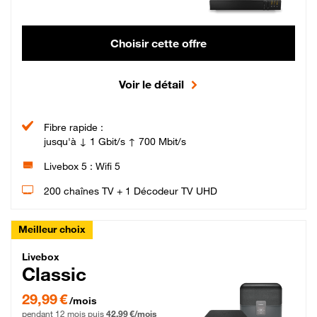
Choisir cette offre
Voir le détail
Fibre rapide :
jusqu'à ↓ 1 Gbit/s ↑ 700 Mbit/s
Livebox 5 : Wifi 5
200 chaînes TV + 1 Décodeur TV UHD
Meilleur choix
Livebox Classic Fibre
Livebox
Classic
29,99 € par mois pendant 12 mois puis 42,99 € par mois, Engagement 12 moi
29,99 €
/mois
pendant 12 mois puis
42,99 €/mois