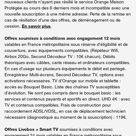
nouveaux clients n’ayant pas résilié le service Orange Maison
Protégée au cours des 6 derniers mois et incompatible avec une
nouvelle souscription à une même adresse. Perte de la remise en
cas de résiliation d’une des offres, de déménagement ou de
cession.
En savoir plus
.
Offres soumises à conditions avec engagement 12 mois
valables en France métropolitaine sous réserve d’éligibilité et de
couverture, avec équipements compatibles. (Répéteur Wifi,
Airbox 20Go, Second Décodeur TV : 10€ chacun). Débits
théoriques avec câbles, carte réseau et ordinateurs compatibles.
En cas d’usage sur plusieurs équipements le débit est partagé.
Enregistreur Multi-écrans, Second Décodeur TV, options avec
activations nécessaires. TV d’Orange sur mobile et tablette :
accès au Bouquet Basic. Liste des chaînes TV susceptibles
d’évolution. Ne sont pas compris dans le bouquet basic : les
services et contenus payants et sportifs en direct. UHD 4K : avec
TV et contenus compatibles. Frais de construction pour
raccordement ADSL/VDSL, en cas de déplacement technicien
nécessaire (diagnostiqué au moment de la souscription) : 119€.
Offres Livebox + Smart TV
soumises à conditions avec
engagement 24 mois valables en France métropolitaine sous