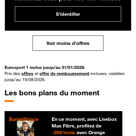
S'identifier
Voir moins d'offres
Eurosport 1 inclus jusqu'au 31/01/2029.
Prix des
offres
et
offre de remboursement
incluses, valables
jusqu’au 19/08/2026.
Les bons plans du moment
En ce moment, avec Livebox
Max Fibre, profitez de
20 € par mois
-
20€/mois
avec Orange