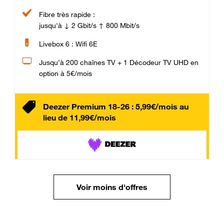
Fibre très rapide :
jusqu'à ↓ 2 Gbit/s ↑ 800 Mbit/s
Livebox 6 : Wifi 6E
Jusqu’à 200 chaînes TV + 1 Décodeur TV UHD en
option à 5€/mois
Deezer Premium 18-26 : 5,99€/mois au
lieu de 11,99€/mois
Voir moins d'offres