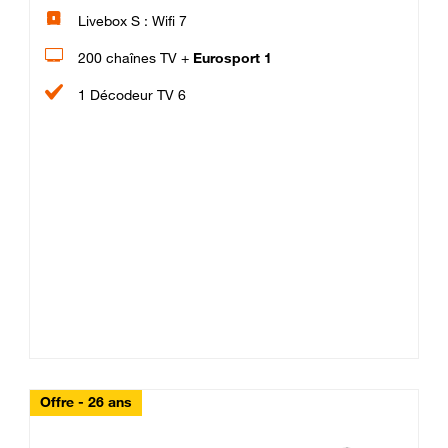
Livebox S : Wifi 7
200 chaînes TV +
Eurosport 1
1 Décodeur TV 6
Offre - 26 ans