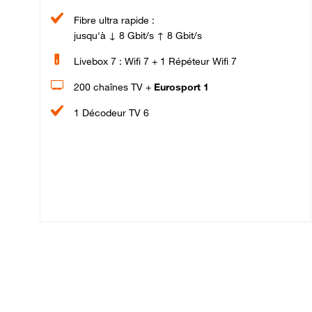
Fibre ultra rapide :
jusqu'à ↓ 8 Gbit/s ↑ 8 Gbit/s
Livebox 7 : Wifi 7 + 1 Répéteur Wifi 7
200 chaînes TV +
Eurosport 1
1 Décodeur TV 6