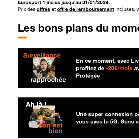
Eurosport 1 inclus jusqu'au 31/01/2029.
Prix des
offres
et
offre de remboursement
incluses, 
Les bons plans du mom
En ce moment, avec Liv
20
profitez de
-
20€/mois
av
Protégée
Une super connexion po
vous avec la 5G. Sans