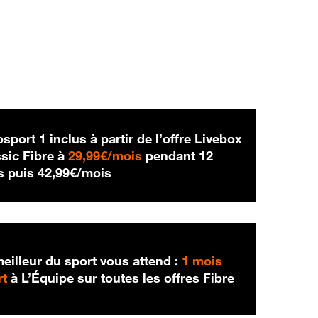
sport 1 inclus à partir de l’offre Livebox
29,99 € par mois
sic Fibre à
29,99€/mois
pendant 12
42,99 € par mois
s puis
42,99€/mois
eilleur du sport vous attend :
1 mois
rt
à L’Équipe sur toutes les offres Fibre