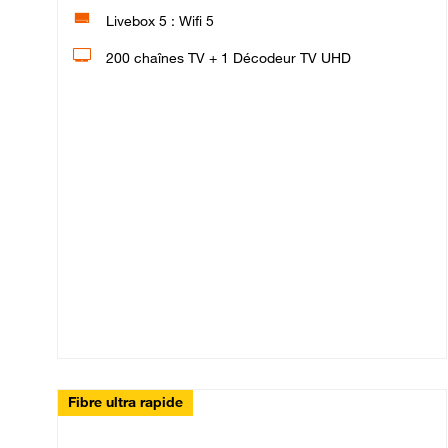
Livebox 5 : Wifi 5
200 chaînes TV + 1 Décodeur TV UHD
Fibre ultra rapide