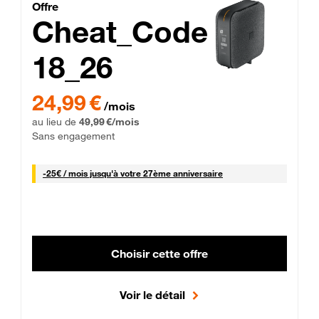
Cheat_Code Fibre_18_26
Offre
Cheat_Code
18_26
 Engagement 12 mois
24,99 € par mois pendant 0 mois puis 49,99 € par mois, Sans 
24,99 €
/mois
au lieu de
49,99 €/mois
Sans engagement
25 € par mois
-
25€ / mois
jusqu'à votre 27ème anniversaire
Choisir cette offre
Voir le détail