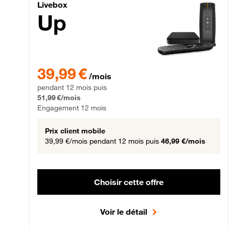
Livebox Up Fibre
Livebox
Up
39,99 € par mois pendant 12 mois puis 51,99 € par mois,
39,99 €
/mois
pendant 12 mois puis
51,99 €/mois
Engagement 12 mois
Prix client mobile
39,99 €/mois
pendant 12 mois puis
46,99 €/mois
Choisir cette offre
Voir le détail