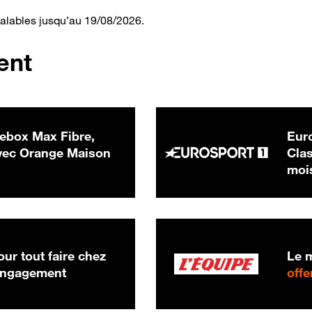
valables jusqu’au 19/08/2026.
ent
ebox Max Fibre,
Euro
 € par mois
ec Orange Maison
Clas
moi
ur tout faire chez
Le m
 engagement
offe