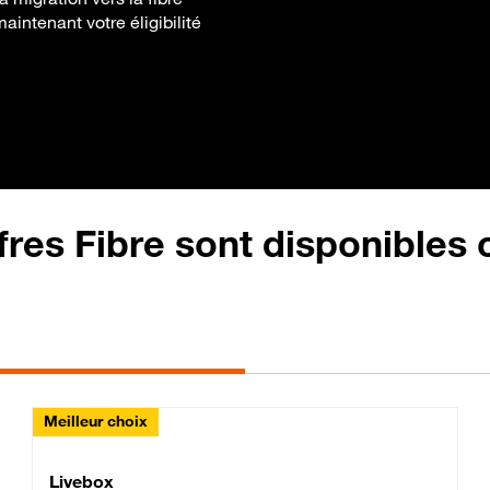
aintenant votre éligibilité
fres Fibre sont disponibles
Meilleur choix
Lite Fibre
Livebox Classic Fibre
Livebox