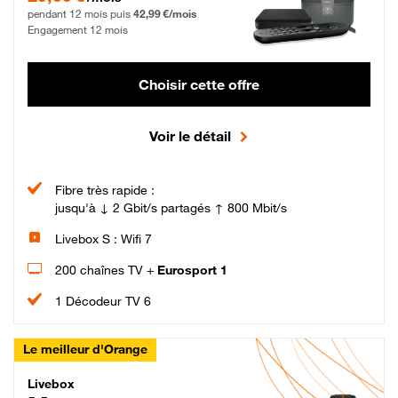
pendant 12 mois puis
42,99 €/mois
Engagement 12 mois
Choisir cette offre
Voir le détail
Fibre très rapide :
jusqu'à ↓ 2 Gbit/s partagés ↑ 800 Mbit/s
Livebox S : Wifi 7
200 chaînes TV +
Eurosport 1
1 Décodeur TV 6
Le meilleur d'Orange
Livebox Max Fibre
Livebox