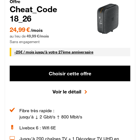
Cheat_Code Fibre_18_26
Offre
Cheat_Code
18_26
24,99 € par mois pendant 0 mois puis 49,99 € par mois, Sans engagement
24,99 €
/mois
au lieu de
49,99 €/mois
Sans engagement
25 € par mois
-
25€ / mois
jusqu'à votre 27ème anniversaire
Choisir cette offre
Voir le détail
Fibre très rapide :
jusqu'à ↓ 2 Gbit/s ↑ 800 Mbit/s
Livebox 6 : Wifi 6E
Jusqu’à 200 chaînes TV + 1 Décodeur TV UHD en