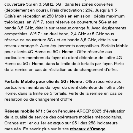
couverture 5G en 3,5GHz. 5G : dans les zones couvertes
(déploiement en cours). Frais d’activation : 29€. Jusqu’à 1,5
Gbit/s en réception et 250 Mbit/s en émission : débits maximum
théoriques, en Wifi 7, sous réserve de couverture 5G+ et en
bande 3,5 GHz, détails sur reseaux.orange.fr. Avec équipements
compatibles. Wifi 7 : en dual band, 2,4 GHz et 5 GHz sous
réserve de couverture 5G+ et en bande 3,5 GHz, détails sur
reseaux.orange.fr. Avec équipements compatibles. Forfaits Mobile
pour clients 4G Home ou 5G+ Home : Offre réservée aux
particuliers membres du foyer du client détenteur de l'offre 4G
Home ou 5G+ Home, dans la limite de 5 forfaits par foyer. Perte
de la remise en cas de résiliation ou de changement d’offre.
Forfaits Mobile pour clients 5G+ Home
: Offre réservée aux
particuliers membres du foyer du client détenteur de l'offre 5G+
Home, dans la limite de 5 forfaits. Perte de la remise en cas de
résiliation ou de changement d’offre.
Réseau mobile N°1 :
Selon l’enquête ARCEP 2025 d’évaluation
de la qualité de service des opérateurs mobiles métropolitains,
Orange est 1er ou 1er ex æquo sur 251 des 258 indicateurs
mesurés. En savoir plus sur le site
réseaux d'Orange