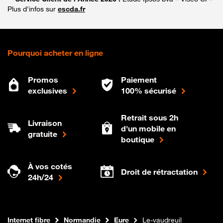
Plus d'infos sur
escda.fr
Pourquoi acheter en ligne
Promos
Paiement
exclusives
100% sécurisé
Retrait sous 2h
Livraison
d'un mobile en
gratuite
boutique
À vos cotés
Droit de rétractation
24h/24
Boutique Orange
Internet fibre
Normandie
Eure
Le-vaudreuil