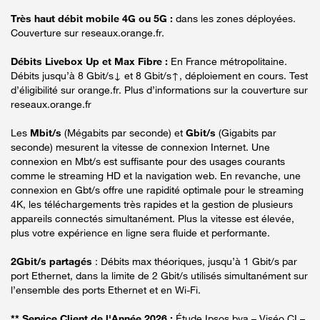
Très haut débit mobile 4G ou 5G :
dans les zones déployées.
Couverture sur reseaux.orange.fr.
Débits Livebox Up et Max Fibre :
En France métropolitaine.
Débits jusqu’à 8 Gbit/s↓ et 8 Gbit/s↑, déploiement en cours. Test
d’éligibilité sur orange.fr. Plus d’informations sur la couverture sur
reseaux.orange.fr
Les
Mbit/s
(Mégabits par seconde) et
Gbit/s
(Gigabits par
seconde) mesurent la vitesse de connexion Internet. Une
connexion en Mbt/s est suffisante pour des usages courants
comme le streaming HD et la navigation web. En revanche, une
connexion en Gbt/s offre une rapidité optimale pour le streaming
4K, les téléchargements très rapides et la gestion de plusieurs
appareils connectés simultanément. Plus la vitesse est élevée,
plus votre expérience en ligne sera fluide et performante.
2Gbit/s partagés
: Débits max théoriques, jusqu’à 1 Gbit/s par
port Ethernet, dans la limite de 2 Gbit/s utilisés simultanément sur
l’ensemble des ports Ethernet et en Wi-Fi.
** Service Client de l'Année 2026 :
Étude Ipsos bva – Viséo CI –