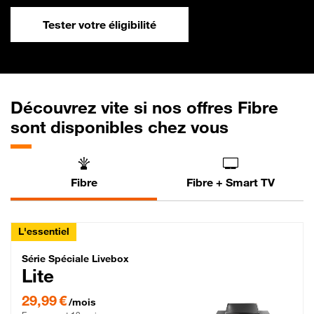
Tester votre éligibilité
Découvrez vite si nos offres Fibre
sont disponibles chez vous
Fibre
Fibre + Smart TV
L'essentiel
Série Spéciale Livebox Lite Fibre
Série Spéciale Livebox
Lite
29,99 € par mois , Engagement 12 mois
29,99 €
/mois