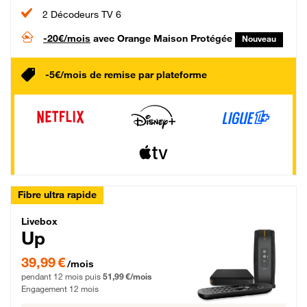
2 Décodeurs TV 6
-20€/mois
avec Orange Maison Protégée
Nouveau
-5€/mois de remise par plateforme
Fibre ultra rapide
Livebox Up Fibre
Livebox
Up
39,99 € par mois pendant 12 mois puis 51,99 € par mois, Engagement 12 moi
39,99 €
/mois
pendant 12 mois puis
51,99 €/mois
Engagement 12 mois