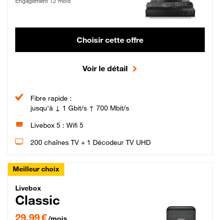
Engagement 12 mois
Choisir cette offre
Voir le détail
Fibre rapide :
jusqu'à ↓ 1 Gbit/s ↑ 700 Mbit/s
Livebox 5 : Wifi 5
200 chaînes TV + 1 Décodeur TV UHD
Meilleur choix
Livebox Classic Fibre
Livebox
Classic
29,99 € par mois pendant 12 mois puis 42,99 € par mois, Engagement 12 moi
29,99 €
/mois