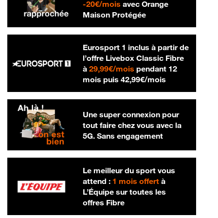
20 € par mois
-
20€/mois
avec Orange
Maison Protégée
Eurosport 1 inclus à partir de
l’offre Livebox Classic Fibre
29,99 € par mois
à
29,99€/mois
pendant 12
42,99 € par m
mois puis
42,99€/mois
Une super connexion pour
tout faire chez vous avec la
5G. Sans engagement
Le meilleur du sport vous
attend :
1 mois offert
à
L’Équipe sur toutes les
offres Fibre