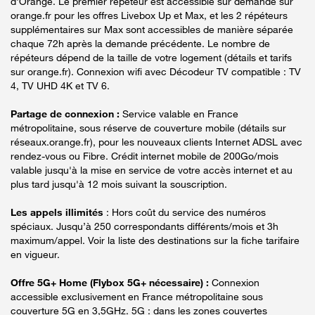
d'Orange. Le premier répéteur est accessible sur demande sur
orange.fr pour les offres Livebox Up et Max, et les 2 répéteurs
supplémentaires sur Max sont accessibles de manière séparée
chaque 72h après la demande précédente. Le nombre de
répéteurs dépend de la taille de votre logement (détails et tarifs
sur orange.fr). Connexion wifi avec Décodeur TV compatible : TV
4, TV UHD 4K et TV 6.
Partage de connexion :
Service valable en France
métropolitaine, sous réserve de couverture mobile (détails sur
réseaux.orange.fr), pour les nouveaux clients Internet ADSL avec
rendez-vous ou Fibre. Crédit internet mobile de 200Go/mois
valable jusqu'à la mise en service de votre accès internet et au
plus tard jusqu'à 12 mois suivant la souscription.
Les appels illimités
: Hors coût du service des numéros
spéciaux. Jusqu’à 250 correspondants différents/mois et 3h
maximum/appel. Voir la liste des destinations sur la fiche tarifaire
en vigueur.
Offre 5G+ Home (Flybox 5G+ nécessaire) :
Connexion
accessible exclusivement en France métropolitaine sous
couverture 5G en 3,5GHz. 5G : dans les zones couvertes