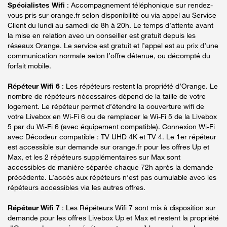
Spécialistes Wifi
: Accompagnement téléphonique sur rendez-
vous pris sur orange.fr selon disponibilité ou via appel au Service
Client du lundi au samedi de 8h à 20h. Le temps d’attente avant
la mise en relation avec un conseiller est gratuit depuis les
réseaux Orange. Le service est gratuit et l’appel est au prix d’une
communication normale selon l’offre détenue, ou décompté du
forfait mobile.
Répéteur Wifi 6
: Les répéteurs restent la propriété d’Orange. Le
nombre de répéteurs nécessaires dépend de la taille de votre
logement. Le répéteur permet d’étendre la couverture wifi de
votre Livebox en Wi-Fi 6 ou de remplacer le Wi-Fi 5 de la Livebox
5 par du Wi-Fi 6 (avec équipement compatible). Connexion Wi-Fi
avec Décodeur compatible : TV UHD 4K et TV 4. Le 1er répéteur
est accessible sur demande sur orange.fr pour les offres Up et
Max, et les 2 répéteurs supplémentaires sur Max sont
accessibles de manière séparée chaque 72h après la demande
précédente. L’accès aux répéteurs n’est pas cumulable avec les
répéteurs accessibles via les autres offres.
Répéteur Wifi 7
: Les Répéteurs Wifi 7 sont mis à disposition sur
demande pour les offres Livebox Up et Max et restent la propriété