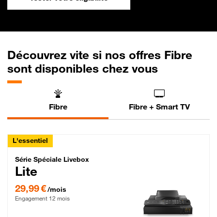
Découvrez vite si nos offres Fibre
sont disponibles chez vous
Fibre
Fibre + Smart TV
L'essentiel
Série Spéciale Livebox Lite Fibre
Série Spéciale Livebox
Lite
29,99 € par mois , Engagement 12 mois
29,99 €
/mois
Engagement 12 mois