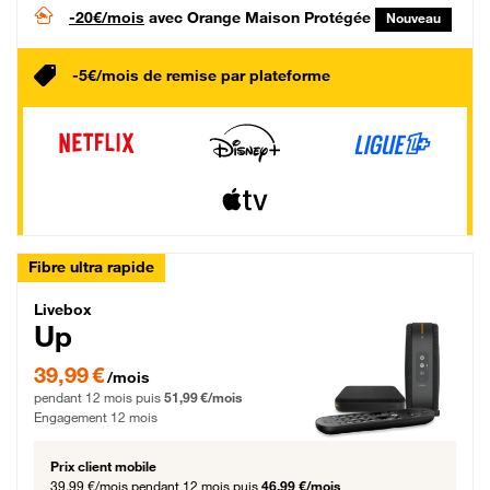
-20€/mois
avec Orange Maison Protégée
Nouveau
-5€/mois de remise par plateforme
Fibre ultra rapide
Livebox Up Fibre
Livebox
Up
39,99 € par mois pendant 12 mois puis 51,99 € par mois, Engagement 12 moi
39,99 €
/mois
pendant 12 mois puis
51,99 €/mois
Engagement 12 mois
Prix client mobile
39,99 €/mois
pendant 12 mois puis
46,99 €/mois