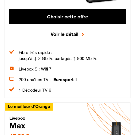
Choisir cette offre
Voir le détail
Fibre très rapide :
jusqu'à ↓ 2 Gbit/s partagés ↑ 800 Mbit/s
Livebox S : Wifi 7
200 chaînes TV +
Eurosport 1
1 Décodeur TV 6
Le meilleur d'Orange
Livebox Max Fibre
Livebox
Max
47,99 € par mois pendant 12 mois puis 57,99 € par mois, Engagement 12 moi