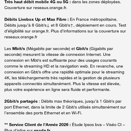
Très haut débit mobile 4G ou 5G :
dans les zones déployées.
Couverture sur reseaux.orange.fr.
Débits Livebox Up et Max Fibre :
En France métropolitaine.
Débits jusqu’à 8 Gbit/s↓ et 8 Gbit/s↑, déploiement en cours. Test
d’éligibilité sur orange.fr. Plus d’informations sur la couverture sur
reseaux.orange.fr
Les
Mbit/s
(Mégabits par seconde) et
Gbit/s
(Gigabits par
seconde) mesurent la vitesse de connexion Internet. Une
connexion en Mbt/s est suffisante pour des usages courants
comme le streaming HD et la navigation web. En revanche, une
connexion en Gbt/s offre une rapidité optimale pour le streaming
4K, les téléchargements très rapides et la gestion de plusieurs
appareils connectés simultanément. Plus la vitesse est élevée,
plus votre expérience en ligne sera fluide et performante.
2Gbit/s partagés
: Débits max théoriques, jusqu’à 1 Gbit/s par
port Ethernet, dans la limite de 2 Gbit/s utilisés simultanément sur
l’ensemble des ports Ethernet et en Wi-Fi.
** Service Client de l'Année 2026 :
Étude Ipsos bva – Viséo CI –
Plus d'infos sur
escda.fr