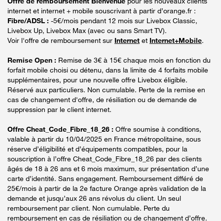
Offre de remboursement Bienvenue
pour les nouveaux clients
internet et internet + mobile souscrivant à partir d’orange.fr :
Fibre/ADSL :
-5€/mois pendant 12 mois sur Livebox Classic,
Livebox Up, Livebox Max (avec ou sans Smart TV).
Voir l'offre de remboursement sur
Internet
et
Internet+Mobile
.
Remise Open :
Remise de 3€ à 15€ chaque mois en fonction du
forfait mobile choisi ou détenu, dans la limite de 4 forfaits mobile
supplémentaires, pour une nouvelle offre Livebox éligible.
Réservé aux particuliers. Non cumulable. Perte de la remise en
cas de changement d'offre, de résiliation ou de demande de
suppression par le client internet.
Offre Cheat_Code_Fibre_18_26 :
Offre soumise à conditions,
valable à partir du 10/04/2025 en France métropolitaine, sous
réserve d’éligibilité et d’équipements compatibles, pour la
souscription à l’offre Cheat_Code_Fibre_18_26 par des clients
âgés de 18 à 26 ans et 6 mois maximum, sur présentation d’une
carte d’identité. Sans engagement. Remboursement différé de
25€/mois à partir de la 2e facture Orange après validation de la
demande et jusqu’aux 26 ans révolus du client. Un seul
remboursement par client. Non cumulable. Perte du
remboursement en cas de résiliation ou de changement d’offre.