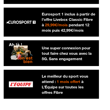
Eurosport 1 inclus à partir de
l’offre Livebox Classic Fibre
29,99 € par mois
à
29,99€/mois
pendant 12
42,99 € par m
mois puis
42,99€/mois
Une super connexion pour
tout faire chez vous avec la
5G. Sans engagement
Le meilleur du sport vous
attend :
1 mois offert
à
L’Équipe sur toutes les
offres Fibre