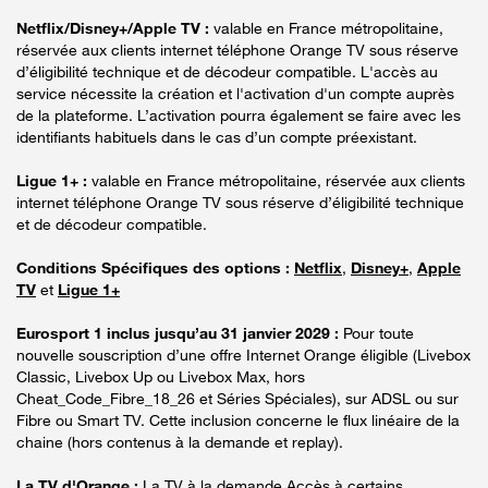
Netflix/Disney+/Apple TV :
valable en France métropolitaine,
réservée aux clients internet téléphone Orange TV sous réserve
d’éligibilité technique et de décodeur compatible. L'accès au
service nécessite la création et l'activation d'un compte auprès
de la plateforme. L’activation pourra également se faire avec les
identifiants habituels dans le cas d’un compte préexistant.
Ligue 1+ :
valable en France métropolitaine, réservée aux clients
internet téléphone Orange TV sous réserve d’éligibilité technique
et de décodeur compatible.
Conditions Spécifiques des options :
Netflix
,
Disney+
,
Apple
TV
et
Ligue 1+
Eurosport 1 inclus jusqu’au 31 janvier 2029 :
Pour toute
nouvelle souscription d’une offre Internet Orange éligible (Livebox
Classic, Livebox Up ou Livebox Max, hors
Cheat_Code_Fibre_18_26 et Séries Spéciales), sur ADSL ou sur
Fibre ou Smart TV. Cette inclusion concerne le flux linéaire de la
chaine (hors contenus à la demande et replay).
La TV d'Orange :
La TV à la demande Accès à certains