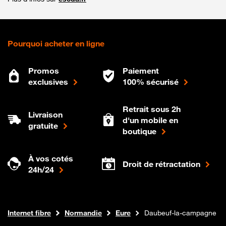
Pourquoi acheter en ligne
Promos
Paiement
exclusives
100% sécurisé
Retrait sous 2h
Livraison
d'un mobile en
gratuite
boutique
À vos cotés
Droit de rétractation
24h/24
Boutique Orange
Internet fibre
Normandie
Eure
Daubeuf-la-campagne