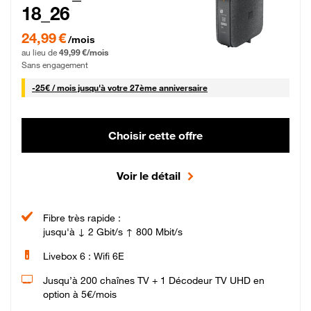
18_26
24,99 € par mois pendant 0 mois puis 49,99 € par mois, Sans engagement
24,99 €
/mois
au lieu de
49,99 €/mois
Sans engagement
25 € par mois
-
25€ / mois
jusqu'à votre 27ème anniversaire
Choisir cette offre
Voir le détail
Fibre très rapide :
jusqu'à ↓ 2 Gbit/s ↑ 800 Mbit/s
Livebox 6 : Wifi 6E
Jusqu’à 200 chaînes TV + 1 Décodeur TV UHD en
option à 5€/mois