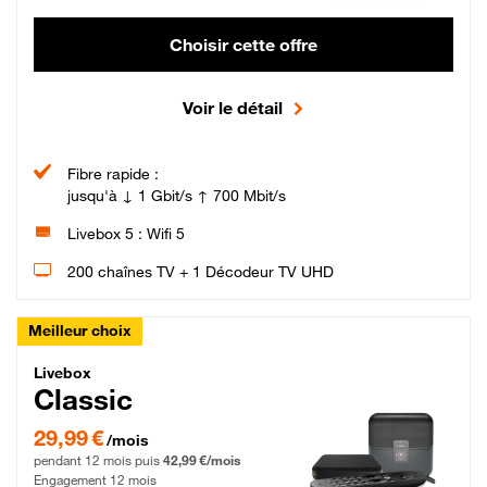
Choisir cette offre
Voir le détail
Fibre rapide :
jusqu'à ↓ 1 Gbit/s ↑ 700 Mbit/s
Livebox 5 : Wifi 5
200 chaînes TV + 1 Décodeur TV UHD
Meilleur choix
Livebox Classic Fibre
Livebox
Classic
29,99 € par mois pendant 12 mois puis 42,99 € par mois, Engagement 12 moi
29,99 €
/mois
pendant 12 mois puis
42,99 €/mois
Engagement 12 mois