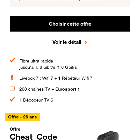
Choisir cette offre
Voir le détail
Fibre ultra rapide :
jusqu'à ↓ 8 Gbit/s ↑ 8 Gbit/s
Livebox 7 : Wifi 7 + 1 Répéteur Wifi 7
200 chaînes TV +
Eurosport 1
1 Décodeur TV 6
Offre - 26 ans
Cheat_Code Fibre_18_26
Offre
Cheat_Code