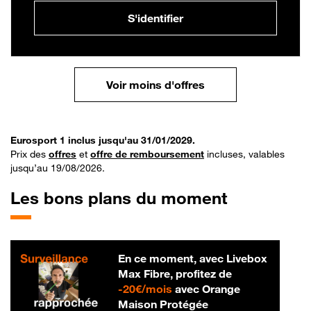
S'identifier
Voir moins d'offres
Eurosport 1 inclus jusqu'au 31/01/2029.
Prix des
offres
et
offre de remboursement
incluses, valables
jusqu’au 19/08/2026.
Les bons plans du moment
En ce moment, avec Livebox
Max Fibre, profitez de
20 € par mois
-
20€/mois
avec Orange
Maison Protégée