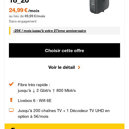
24,99 € par mois pendant 0 mois puis 49,99 € par mois, Sans engagement
24,99 €
/mois
au lieu de
49,99 €/mois
Sans engagement
25 € par mois
-
25€ / mois
jusqu'à votre 27ème anniversaire
Choisir cette offre
Voir le détail
Fibre très rapide :
jusqu'à ↓ 2 Gbit/s ↑ 800 Mbit/s
Livebox 6 : Wifi 6E
Jusqu’à 200 chaînes TV + 1 Décodeur TV UHD en
option à 5€/mois