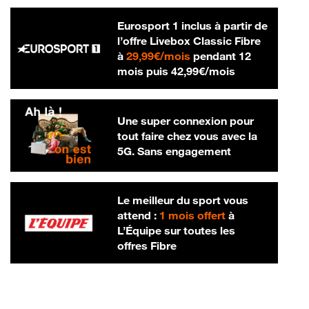
Eurosport 1 inclus à partir de
l’offre Livebox Classic Fibre
29,99 € par mois
à
29,99€/mois
pendant 12
42,99 € par m
mois puis
42,99€/mois
Une super connexion pour
tout faire chez vous avec la
5G. Sans engagement
Le meilleur du sport vous
attend :
1 mois offert
à
L’Équipe sur toutes les
offres Fibre