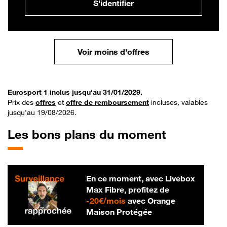
S'identifier
Voir moins d'offres
Eurosport 1 inclus jusqu'au 31/01/2029.
Prix des
offres
et
offre de remboursement
incluses, valables
jusqu’au 19/08/2026.
Les bons plans du moment
En ce moment, avec Livebox
Max Fibre, profitez de
20 € par mois
-
20€/mois
avec Orange
Maison Protégée