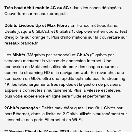
Très haut débit mobile 4G ou 5G :
dans les zones déployées.
Couverture sur reseaux.orange.fr.
Débits Livebox Up et Max Fibre :
En France métropolitaine.
Débits jusqu’à 8 Gbit/s↓ et 8 Gbit/s↑, déploiement en cours. Test
d’éligibilité sur orange.fr. Plus d’informations sur la couverture sur
reseaux.orange.fr
Les
Mbit/s
(Mégabits par seconde) et
Gbit/s
(Gigabits par
seconde) mesurent la vitesse de connexion Internet. Une
connexion en Mbt/s est suffisante pour des usages courants
comme le streaming HD et la navigation web. En revanche, une
connexion en Gbt/s offre une rapidité optimale pour le streaming
4K, les téléchargements très rapides et la gestion de plusieurs
appareils connectés simultanément. Plus la vitesse est élevée,
plus votre expérience en ligne sera fluide et performante.
2Gbit/s partagés
: Débits max théoriques, jusqu’à 1 Gbit/s par
port Ethernet, dans la limite de 2 Gbit/s utilisés simultanément sur
l’ensemble des ports Ethernet et en Wi-Fi.
** Service Client de l'Année 2026 :
Étude Ipsos bva – Viséo CI –