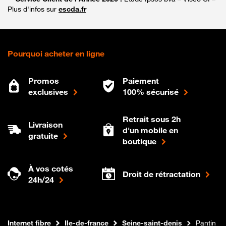
Plus d'infos sur
escda.fr
Pourquoi acheter en ligne
Promos
Paiement
exclusives
100% sécurisé
Retrait sous 2h
Livraison
d'un mobile en
gratuite
boutique
À vos cotés
Droit de rétractation
24h/24
Boutique Orange
Internet fibre
Ile-de-france
Seine-saint-denis
Pantin