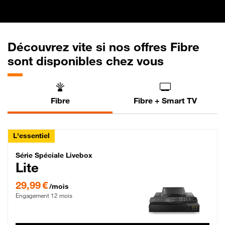
Découvrez vite si nos offres Fibre
sont disponibles chez vous
Fibre
Fibre + Smart TV
L'essentiel
Série Spéciale Livebox Lite Fibre
Série Spéciale Livebox
Lite
29,99 € par mois , Engagement 12 mois
29,99 €
/mois
Engagement 12 mois