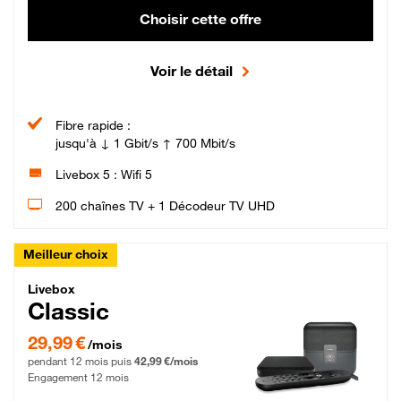
Choisir cette offre
Voir le détail
Fibre rapide :
jusqu'à ↓ 1 Gbit/s ↑ 700 Mbit/s
Livebox 5 : Wifi 5
200 chaînes TV + 1 Décodeur TV UHD
Meilleur choix
Livebox Classic Fibre
Livebox
Classic
29,99 € par mois pendant 12 mois puis 42,99 € par mois, Engagement 12 moi
29,99 €
/mois
pendant 12 mois puis
42,99 €/mois
Engagement 12 mois