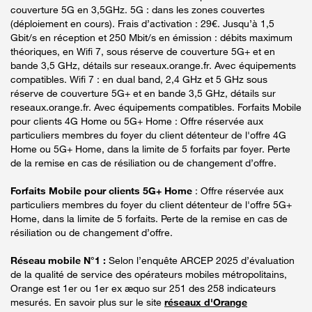
couverture 5G en 3,5GHz. 5G : dans les zones couvertes
(déploiement en cours). Frais d’activation : 29€. Jusqu’à 1,5
Gbit/s en réception et 250 Mbit/s en émission : débits maximum
théoriques, en Wifi 7, sous réserve de couverture 5G+ et en
bande 3,5 GHz, détails sur reseaux.orange.fr. Avec équipements
compatibles. Wifi 7 : en dual band, 2,4 GHz et 5 GHz sous
réserve de couverture 5G+ et en bande 3,5 GHz, détails sur
reseaux.orange.fr. Avec équipements compatibles. Forfaits Mobile
pour clients 4G Home ou 5G+ Home : Offre réservée aux
particuliers membres du foyer du client détenteur de l'offre 4G
Home ou 5G+ Home, dans la limite de 5 forfaits par foyer. Perte
de la remise en cas de résiliation ou de changement d’offre.
Forfaits Mobile pour clients 5G+ Home
: Offre réservée aux
particuliers membres du foyer du client détenteur de l'offre 5G+
Home, dans la limite de 5 forfaits. Perte de la remise en cas de
résiliation ou de changement d’offre.
Réseau mobile N°1 :
Selon l’enquête ARCEP 2025 d’évaluation
de la qualité de service des opérateurs mobiles métropolitains,
Orange est 1er ou 1er ex æquo sur 251 des 258 indicateurs
mesurés. En savoir plus sur le site
réseaux d'Orange