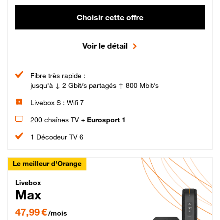
Choisir cette offre
Voir le détail
Fibre très rapide :
jusqu'à ↓ 2 Gbit/s partagés ↑ 800 Mbit/s
Livebox S : Wifi 7
200 chaînes TV +
Eurosport 1
1 Décodeur TV 6
Le meilleur d'Orange
Livebox Max Fibre
Livebox
Max
47,99 € par mois pendant 12 mois puis 57,99 € par mois, Engagement 12 moi
47,99 €
/mois