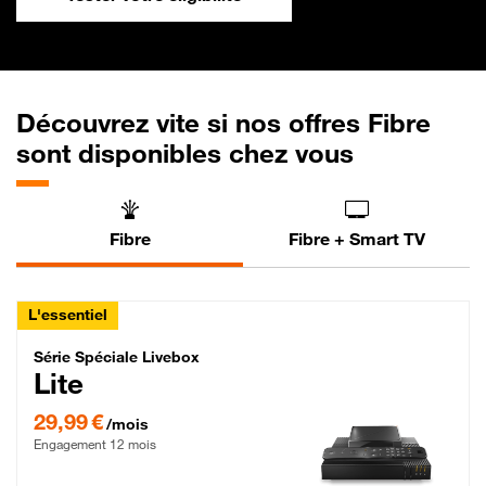
Découvrez vite si nos offres Fibre
sont disponibles chez vous
Fibre
Fibre + Smart TV
L'essentiel
Série Spéciale Livebox Lite Fibre
Série Spéciale Livebox
Lite
29,99 € par mois , Engagement 12 mois
29,99 €
/mois
Engagement 12 mois