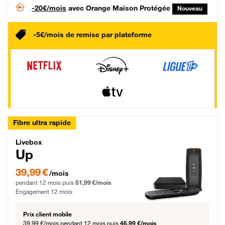
-20€/mois
avec Orange Maison Protégée
Nouveau
-5€/mois de remise par plateforme
Fibre ultra rapide
Livebox Up Fibre
Livebox
Up
39,99 € par mois pendant 12 mois puis 51,99 € par mois, Engagement 12 moi
39,99 €
/mois
pendant 12 mois puis
51,99 €/mois
Engagement 12 mois
Prix client mobile
39,99 €/mois
pendant 12 mois puis
46,99 €/mois