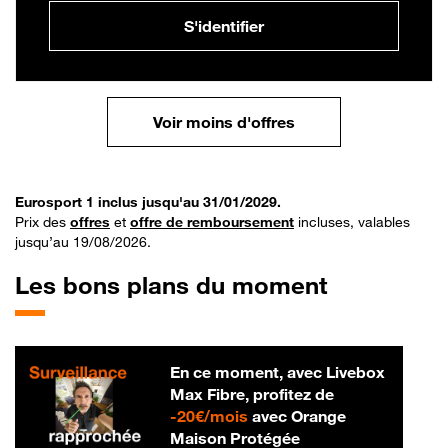
S'identifier
Voir moins d'offres
Eurosport 1 inclus jusqu'au 31/01/2029.
Prix des
offres
et
offre de remboursement
incluses, valables
jusqu’au 19/08/2026.
Les bons plans du moment
En ce moment, avec Livebox
Max Fibre, profitez de
20 € par mois
-
20€/mois
avec Orange
Maison Protégée