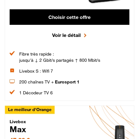
Choisir cette offre
Voir le détail
Fibre très rapide :
jusqu'à ↓ 2 Gbit/s partagés ↑ 800 Mbit/s
Livebox S : Wifi 7
200 chaînes TV +
Eurosport 1
1 Décodeur TV 6
Le meilleur d'Orange
Livebox Max Fibre
Livebox
Max
47,99 € par mois pendant 12 mois puis 57,99 € par mois, Engagement 12 moi