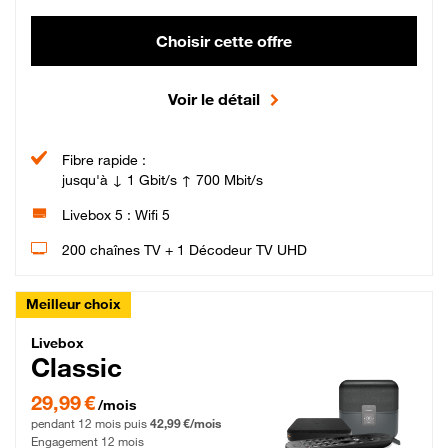
Choisir cette offre
Voir le détail
Fibre rapide :
jusqu'à ↓ 1 Gbit/s ↑ 700 Mbit/s
Livebox 5 : Wifi 5
200 chaînes TV + 1 Décodeur TV UHD
Meilleur choix
Livebox Classic Fibre
Livebox
Classic
29,99 € par mois pendant 12 mois puis 42,99 € par mois, Engagement 12 moi
29,99 €
/mois
pendant 12 mois puis
42,99 €/mois
Engagement 12 mois