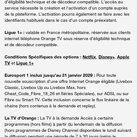
d’éligibilité technique et de décodeur compatible. L'accès au
service nécessite la création et l'activation d'un compte auprès
de la plateforme. L’activation pourra également se faire avec les
identifiants habituels dans le cas d’un compte préexistant.
Ligue 1+ :
valable en France métropolitaine, réservée aux clients
internet téléphone Orange TV sous réserve d’éligibilité technique
et de décodeur compatible.
Conditions Spécifiques des options :
Netflix
,
Disney+
,
Apple
TV
et
Ligue 1+
Eurosport 1 inclus jusqu’au 31 janvier 2029 :
Pour toute
nouvelle souscription d’une offre Internet Orange éligible (Livebox
Classic, Livebox Up ou Livebox Max, hors
Cheat_Code_Fibre_18_26 et Séries Spéciales), sur ADSL ou sur
Fibre ou Smart TV. Cette inclusion concerne le flux linéaire de la
chaine (hors contenus à la demande et replay).
La TV d'Orange :
La TV à la demande Accès à certains
programmes (hors films) à partir du lendemain de la diffusion
(hors programmes de Disney Channel disponibles le lundi suivant
la diffusion) pendant une période de 7 à 30 jours (selon le