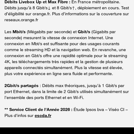
Débits Livebox Up et Max Fibre :
En France métropolitaine.
Débits jusqu’à 8 Gbit/s↓ et 8 Gbit/s↑, déploiement en cours. Test
d’éligibilité sur orange.fr. Plus d’informations sur la couverture sur
reseaux.orange.fr
Les
Mbit/s
(Mégabits par seconde) et
Gbit/s
(Gigabits par
seconde) mesurent la vitesse de connexion Internet. Une
connexion en Mbt/s est suffisante pour des usages courants
comme le streaming HD et la navigation web. En revanche, une
connexion en Gbt/s offre une rapidité optimale pour le streaming
4K, les téléchargements très rapides et la gestion de plusieurs
appareils connectés simultanément. Plus la vitesse est élevée,
plus votre expérience en ligne sera fluide et performante.
2Gbit/s partagés
: Débits max théoriques, jusqu’à 1 Gbit/s par
port Ethernet, dans la limite de 2 Gbit/s utilisés simultanément sur
l’ensemble des ports Ethernet et en Wi-Fi.
** Service Client de l'Année 2026 :
Étude Ipsos bva – Viséo CI –
Plus d'infos sur
escda.fr