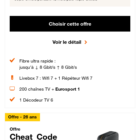
Choisir cette offre
Voir le détail
Fibre ultra rapide :
jusqu'à ↓ 8 Gbit/s ↑ 8 Gbit/s
Livebox 7 : Wifi 7 + 1 Répéteur Wifi 7
200 chaînes TV +
Eurosport 1
1 Décodeur TV 6
Offre - 26 ans
Cheat_Code Fibre_18_26
Offre
Cheat_Code