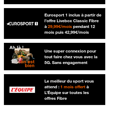
Eurosport 1 inclus à partir de
l’offre Livebox Classic Fibre
29,99 € par mois
à
29,99€/mois
pendant 12
42,99 € par m
mois puis
42,99€/mois
Une super connexion pour
tout faire chez vous avec la
5G. Sans engagement
Le meilleur du sport vous
attend :
1 mois offert
à
L’Équipe sur toutes les
offres Fibre