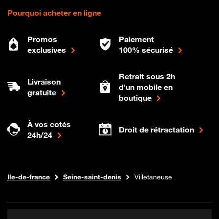
Pourquoi acheter en ligne
Promos
Paiement
exclusives
100% sécurisé
Retrait sous 2h
Livraison
d'un mobile en
gratuite
boutique
À vos cotés
Droit de rétractation
24h/24
Internet fibre
Boutique Orange
Ile-de-france
Seine-saint-denis
Villetaneuse