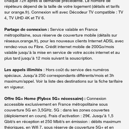
chaque 72h après la demande précédente. Le nombre de
répéteurs dépend de la taille de votre logement (détails et tarifs
sur orange.fr). Connexion wifi avec Décodeur TV compatible : TV
4, TV UHD 4K et TV 6.
Partage de connexion :
Service valable en France
métropolitaine, sous réserve de couverture mobile (détails sur
réseaux.orange.fr), pour les nouveaux clients Internet ADSL avec
rendez-vous ou Fibre. Crédit internet mobile de 200Go/mois
valable jusqu'à la mise en service de votre accès internet et au
plus tard jusqu'à 12 mois suivant la souscription.
Les appels illimités
: Hors coût du service des numéros
spéciaux. Jusqu’à 250 correspondants différents/mois et 3h
maximum/appel. Voir la liste des destinations sur la fiche tarifaire
en vigueur.
Offre 5G+ Home (Flybox 5G+ nécessaire) :
Connexion
accessible exclusivement en France métropolitaine sous
couverture 5G en 3,5GHz. 5G : dans les zones couvertes
(déploiement en cours). Frais d’activation : 29€. Jusqu’à 1,5
Gbit/s en réception et 250 Mbit/s en émission : débits maximum
théoriques, en Wifi 7, sous réserve de couverture 5G+ et en