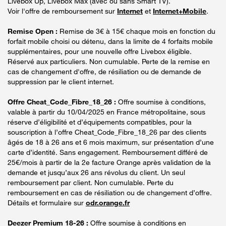
Livebox Up, Livebox Max (avec ou sans Smart TV).
Voir l'offre de remboursement sur
Internet
et
Internet+Mobile
.
Remise Open :
Remise de 3€ à 15€ chaque mois en fonction du
forfait mobile choisi ou détenu, dans la limite de 4 forfaits mobile
supplémentaires, pour une nouvelle offre Livebox éligible.
Réservé aux particuliers. Non cumulable. Perte de la remise en
cas de changement d'offre, de résiliation ou de demande de
suppression par le client internet.
Offre Cheat_Code_Fibre_18_26 :
Offre soumise à conditions,
valable à partir du 10/04/2025 en France métropolitaine, sous
réserve d’éligibilité et d’équipements compatibles, pour la
souscription à l’offre Cheat_Code_Fibre_18_26 par des clients
âgés de 18 à 26 ans et 6 mois maximum, sur présentation d’une
carte d’identité. Sans engagement. Remboursement différé de
25€/mois à partir de la 2e facture Orange après validation de la
demande et jusqu’aux 26 ans révolus du client. Un seul
remboursement par client. Non cumulable. Perte du
remboursement en cas de résiliation ou de changement d’offre.
Détails et formulaire sur
odr.orange.fr
Deezer Premium 18-26 :
Offre soumise à conditions en