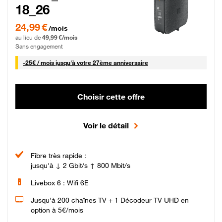
18_26
24,99 € par mois pendant 0 mois puis 49,99 € par mois, Sans engagement
24,99 €
/mois
au lieu de
49,99 €/mois
Sans engagement
25 € par mois
-
25€ / mois
jusqu'à votre 27ème anniversaire
Choisir cette offre
Voir le détail
Fibre très rapide :
jusqu'à ↓ 2 Gbit/s ↑ 800 Mbit/s
Livebox 6 : Wifi 6E
Jusqu’à 200 chaînes TV + 1 Décodeur TV UHD en
option à 5€/mois