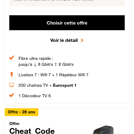
Choisir cette offre
Voir le détail
Fibre ultra rapide :
jusqu'à ↓ 8 Gbit/s ↑ 8 Gbit/s
Livebox 7 : Wifi 7 + 1 Répéteur Wifi 7
200 chaînes TV +
Eurosport 1
1 Décodeur TV 6
Offre - 26 ans
Cheat_Code Fibre_18_26
Offre
Cheat_Code