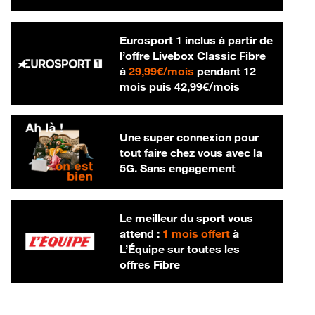
Eurosport 1 inclus à partir de
l’offre Livebox Classic Fibre
29,99 € par mois
à
29,99€/mois
pendant 12
42,99 € par m
mois puis
42,99€/mois
Une super connexion pour
tout faire chez vous avec la
5G. Sans engagement
Le meilleur du sport vous
attend :
1 mois offert
à
L’Équipe sur toutes les
offres Fibre