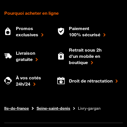
Pourquoi acheter en ligne
Promos
Paiement
exclusives
100% sécurisé
Retrait sous 2h
Livraison
d'un mobile en
gratuite
boutique
À vos cotés
Droit de rétractation
24h/24
Internet fibre
Boutique Orange
Ile-de-france
Seine-saint-denis
Livry-gargan