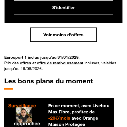
S'identifier
Voir moins d'offres
Eurosport 1 inclus jusqu'au 31/01/2029.
Prix des
offres
et
offre de remboursement
incluses, valables
jusqu’au 19/08/2026.
Les bons plans du moment
En ce moment, avec Livebox
Max Fibre, profitez de
20 € par mois
-
20€/mois
avec Orange
Maison Protégée