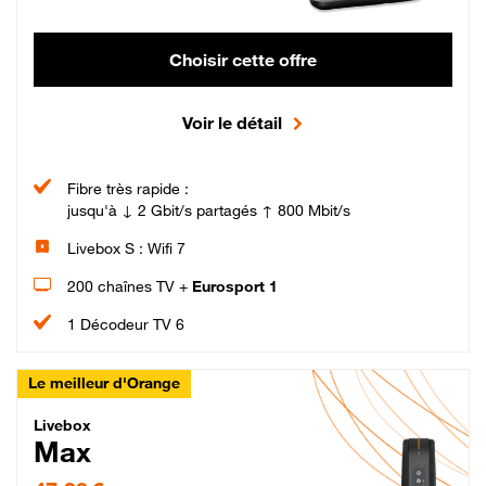
Choisir cette offre
Voir le détail
Fibre très rapide :
jusqu'à ↓ 2 Gbit/s partagés ↑ 800 Mbit/s
Livebox S : Wifi 7
200 chaînes TV +
Eurosport 1
1 Décodeur TV 6
Le meilleur d'Orange
Livebox Max Fibre
Livebox
Max
47,99 € par mois pendant 12 mois puis 57,99 € par mois, Engagement 12 moi