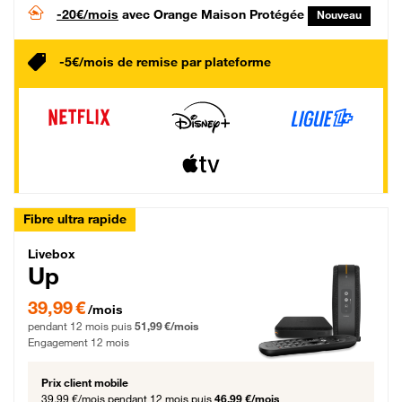
-20€/mois
avec Orange Maison Protégée
Nouveau
-5€/mois de remise par plateforme
Fibre ultra rapide
Livebox Up Fibre
Livebox
Up
39,99 € par mois pendant 12 mois puis 51,99 € par mois, Engagement 12 moi
39,99 €
/mois
pendant 12 mois puis
51,99 €/mois
Engagement 12 mois
Prix client mobile
39,99 €/mois
pendant 12 mois puis
46,99 €/mois