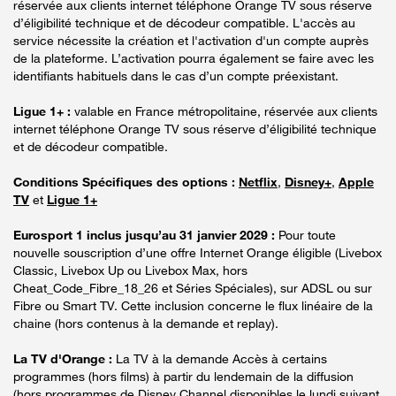
réservée aux clients internet téléphone Orange TV sous réserve
d’éligibilité technique et de décodeur compatible. L'accès au
service nécessite la création et l'activation d'un compte auprès
de la plateforme. L’activation pourra également se faire avec les
identifiants habituels dans le cas d’un compte préexistant.
Ligue 1+ :
valable en France métropolitaine, réservée aux clients
internet téléphone Orange TV sous réserve d’éligibilité technique
et de décodeur compatible.
Conditions Spécifiques des options :
Netflix
,
Disney+
,
Apple
TV
et
Ligue 1+
Eurosport 1 inclus jusqu’au 31 janvier 2029 :
Pour toute
nouvelle souscription d’une offre Internet Orange éligible (Livebox
Classic, Livebox Up ou Livebox Max, hors
Cheat_Code_Fibre_18_26 et Séries Spéciales), sur ADSL ou sur
Fibre ou Smart TV. Cette inclusion concerne le flux linéaire de la
chaine (hors contenus à la demande et replay).
La TV d'Orange :
La TV à la demande Accès à certains
programmes (hors films) à partir du lendemain de la diffusion
(hors programmes de Disney Channel disponibles le lundi suivant