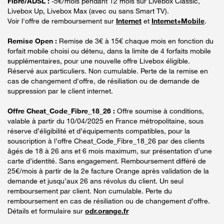
Fibre/ADSL :
-5€/mois pendant 12 mois sur Livebox Classic,
Livebox Up, Livebox Max (avec ou sans Smart TV).
Voir l'offre de remboursement sur
Internet
et
Internet+Mobile
.
Remise Open :
Remise de 3€ à 15€ chaque mois en fonction du
forfait mobile choisi ou détenu, dans la limite de 4 forfaits mobile
supplémentaires, pour une nouvelle offre Livebox éligible.
Réservé aux particuliers. Non cumulable. Perte de la remise en
cas de changement d'offre, de résiliation ou de demande de
suppression par le client internet.
Offre Cheat_Code_Fibre_18_26 :
Offre soumise à conditions,
valable à partir du 10/04/2025 en France métropolitaine, sous
réserve d’éligibilité et d’équipements compatibles, pour la
souscription à l’offre Cheat_Code_Fibre_18_26 par des clients
âgés de 18 à 26 ans et 6 mois maximum, sur présentation d’une
carte d’identité. Sans engagement. Remboursement différé de
25€/mois à partir de la 2e facture Orange après validation de la
demande et jusqu’aux 26 ans révolus du client. Un seul
remboursement par client. Non cumulable. Perte du
remboursement en cas de résiliation ou de changement d’offre.
Détails et formulaire sur
odr.orange.fr