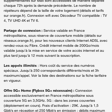
supplémentaires sur Max sont accessibles de manière séparée
chaque 72h après la demande précédente. Le nombre de
répéteurs dépend de la taille de votre logement (détails et tarifs
sur orange.fr). Connexion wifi avec Décodeur TV compatible : TV
4, TV UHD 4K et TV 6.
Partage de connexion :
Service valable en France
métropolitaine, sous réserve de couverture mobile (détails sur
réseaux.orange.fr), pour les nouveaux clients Internet ADSL avec
rendez-vous ou Fibre. Crédit internet mobile de 200Go/mois
valable jusqu'à la mise en service de votre accès internet et au
plus tard jusqu'à 12 mois suivant la souscription.
Les appels illimités
: Hors coût du service des numéros
spéciaux. Jusqu’à 250 correspondants différents/mois et 3h
maximum/appel. Voir la liste des destinations sur la fiche tarifaire
en vigueur.
Offre 5G+ Home (Flybox 5G+ nécessaire) :
Connexion
accessible exclusivement en France métropolitaine sous
couverture 5G en 3,5GHz. 5G : dans les zones couvertes
(déploiement en cours). Frais d’activation : 29€. Jusqu’à 1,5
Gbit/s en réception et 250 Mbit/s en émission : débits maximum