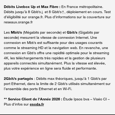
Débits Livebox Up et Max Fibre :
En France métropolitaine.
Débits jusqu’à 8 Gbit/s↓ et 8 Gbit/s↑, déploiement en cours. Test
d’éligibilité sur orange.fr. Plus d’informations sur la couverture sur
reseaux.orange.fr
Les
Mbit/s
(Mégabits par seconde) et
Gbit/s
(Gigabits par
seconde) mesurent la vitesse de connexion Internet. Une
connexion en Mbt/s est suffisante pour des usages courants
comme le streaming HD et la navigation web. En revanche, une
connexion en Gbt/s offre une rapidité optimale pour le streaming
4K, les téléchargements très rapides et la gestion de plusieurs
appareils connectés simultanément. Plus la vitesse est élevée,
plus votre expérience en ligne sera fluide et performante.
2Gbit/s partagés
: Débits max théoriques, jusqu’à 1 Gbit/s par
port Ethernet, dans la limite de 2 Gbit/s utilisés simultanément sur
l’ensemble des ports Ethernet et en Wi-Fi.
** Service Client de l'Année 2026 :
Étude Ipsos bva – Viséo CI –
Plus d'infos sur
escda.fr