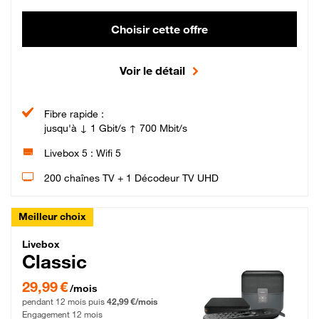
Choisir cette offre
Voir le détail
Fibre rapide :
jusqu'à ↓ 1 Gbit/s ↑ 700 Mbit/s
Livebox 5 : Wifi 5
200 chaînes TV + 1 Décodeur TV UHD
Meilleur choix
Livebox Classic Fibre
Livebox
Classic
29,99 € par mois pendant 12 mois puis 42,99 € par mois, Engagement 12 moi
29,99 €
/mois
pendant 12 mois puis
42,99 €/mois
Engagement 12 mois