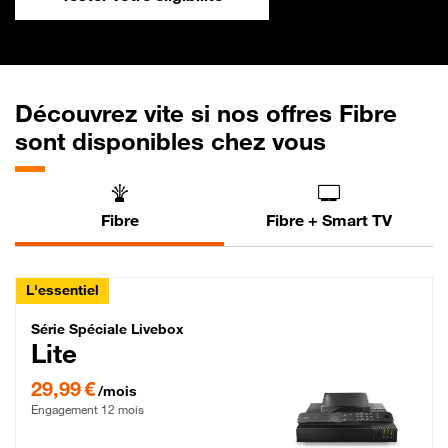
Découvrez vite si nos offres Fibre
sont disponibles chez vous
Fibre
Fibre + Smart TV
L'essentiel
Série Spéciale Livebox Lite Fibre
Série Spéciale Livebox
Lite
29,99 € par mois , Engagement 12 mois
29,99 €
/mois
Engagement 12 mois