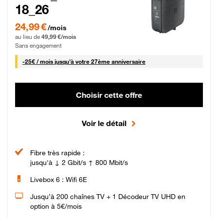
18_26
24,99 € par mois pendant 0 mois puis 49,99 € par mois, Sans engagement
24,99 €
/mois
au lieu de
49,99 €/mois
Sans engagement
25 € par mois
-
25€ / mois
jusqu'à votre 27ème anniversaire
Choisir cette offre
Voir le détail
Fibre très rapide :
jusqu'à ↓ 2 Gbit/s ↑ 800 Mbit/s
Livebox 6 : Wifi 6E
Jusqu’à 200 chaînes TV + 1 Décodeur TV UHD en
option à 5€/mois