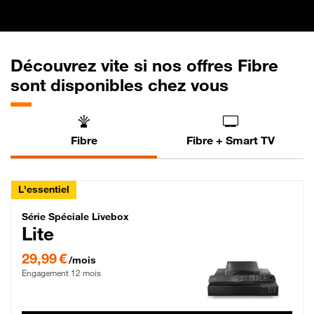
Découvrez vite si nos offres Fibre
sont disponibles chez vous
Fibre
Fibre + Smart TV
L'essentiel
Série Spéciale Livebox Lite Fibre
Série Spéciale Livebox
Lite
29,99 € par mois , Engagement 12 mois
29,99 €
/mois
Engagement 12 mois