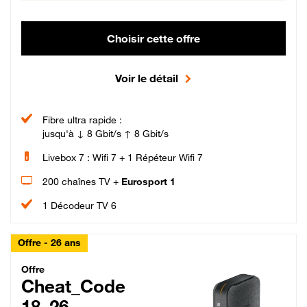
Choisir cette offre
Voir le détail
Fibre ultra rapide :
jusqu'à ↓ 8 Gbit/s ↑ 8 Gbit/s
Livebox 7 : Wifi 7 + 1 Répéteur Wifi 7
200 chaînes TV +
Eurosport 1
1 Décodeur TV 6
Offre - 26 ans
Cheat_Code Fibre_18_26
Offre
Cheat_Code
18_26