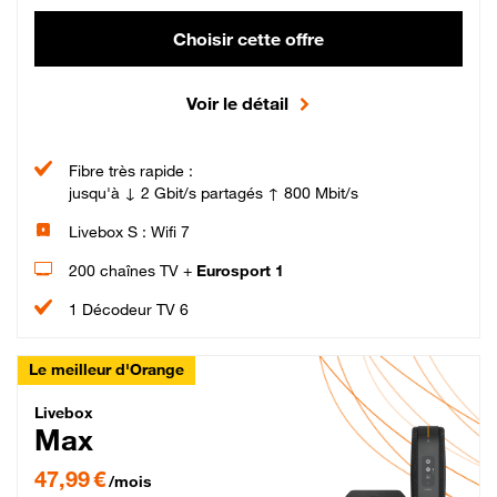
Choisir cette offre
Voir le détail
Fibre très rapide :
jusqu'à ↓ 2 Gbit/s partagés ↑ 800 Mbit/s
Livebox S : Wifi 7
200 chaînes TV +
Eurosport 1
1 Décodeur TV 6
Le meilleur d'Orange
Livebox Max Fibre
Livebox
Max
47,99 € par mois pendant 12 mois puis 57,99 € par mois, Engagement 12 moi
47,99 €
/mois