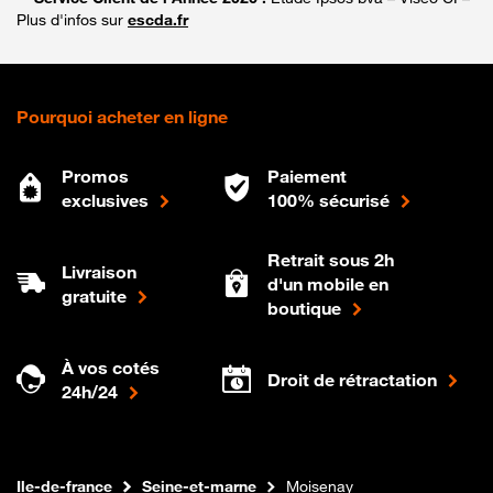
Plus d'infos sur
escda.fr
Pourquoi acheter en ligne
Promos
Paiement
exclusives
100% sécurisé
Retrait sous 2h
Livraison
d'un mobile en
gratuite
boutique
À vos cotés
Droit de rétractation
24h/24
Internet fibre
Boutique Orange
Ile-de-france
Seine-et-marne
Moisenay