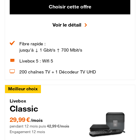
Choisir cette offre
Voir le détail
Fibre rapide :
jusqu'à ↓ 1 Gbit/s ↑ 700 Mbit/s
Livebox 5 : Wifi 5
200 chaînes TV + 1 Décodeur TV UHD
Meilleur choix
Livebox Classic Fibre
Livebox
Classic
29,99 € par mois pendant 12 mois puis 42,99 € par mois, Engagement 12 moi
29,99 €
/mois
pendant 12 mois puis
42,99 €/mois
Engagement 12 mois