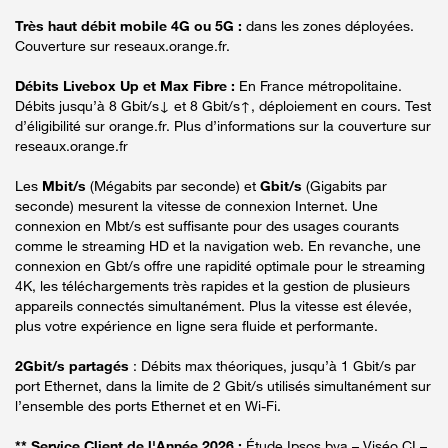
Très haut débit mobile 4G ou 5G :
dans les zones déployées.
Couverture sur reseaux.orange.fr.
Débits Livebox Up et Max Fibre :
En France métropolitaine.
Débits jusqu’à 8 Gbit/s↓ et 8 Gbit/s↑, déploiement en cours. Test
d’éligibilité sur orange.fr. Plus d’informations sur la couverture sur
reseaux.orange.fr
Les
Mbit/s
(Mégabits par seconde) et
Gbit/s
(Gigabits par
seconde) mesurent la vitesse de connexion Internet. Une
connexion en Mbt/s est suffisante pour des usages courants
comme le streaming HD et la navigation web. En revanche, une
connexion en Gbt/s offre une rapidité optimale pour le streaming
4K, les téléchargements très rapides et la gestion de plusieurs
appareils connectés simultanément. Plus la vitesse est élevée,
plus votre expérience en ligne sera fluide et performante.
2Gbit/s partagés
: Débits max théoriques, jusqu’à 1 Gbit/s par
port Ethernet, dans la limite de 2 Gbit/s utilisés simultanément sur
l’ensemble des ports Ethernet et en Wi-Fi.
** Service Client de l'Année 2026 :
Étude Ipsos bva – Viséo CI –