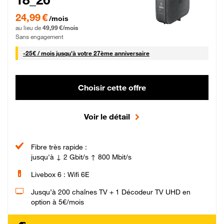
24,99 € par mois pendant 0 mois puis 49,99 € par mois, Sans engagement
24,99 €
/mois
au lieu de
49,99 €/mois
Sans engagement
25 € par mois
-
25€ / mois
jusqu'à votre 27ème anniversaire
Choisir cette offre
Voir le détail
Fibre très rapide :
jusqu'à ↓ 2 Gbit/s ↑ 800 Mbit/s
Livebox 6 : Wifi 6E
Jusqu’à 200 chaînes TV + 1 Décodeur TV UHD en
option à 5€/mois