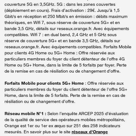
couverture 5G en 3,5GHz. 5G : dans les zones couvertes
(déploiement en cours). Frais d’activation : 29€. Jusqu’à 1,5
Gbit/s en réception et 250 Mbit/s en émission : débits maximum
théoriques, en Wifi 7, sous réserve de couverture 5G+ et en
bande 3,5 GHz, détails sur reseaux.orange.fr. Avec équipements
compatibles. Wifi 7 : en dual band, 2,4 GHz et 5 GHz sous
réserve de couverture 5G+ et en bande 3,5 GHz, détails sur
reseaux.orange.fr. Avec équipements compatibles. Forfaits Mobile
pour clients 4G Home ou 5G+ Home : Offre réservée aux
particuliers membres du foyer du client détenteur de l'offre 4G
Home ou 5G+ Home, dans la limite de 5 forfaits par foyer. Perte
de la remise en cas de résiliation ou de changement d’offre.
Forfaits Mobile pour clients 5G+ Home
: Offre réservée aux
particuliers membres du foyer du client détenteur de l'offre 5G+
Home, dans la limite de 5 forfaits. Perte de la remise en cas de
résiliation ou de changement d’offre.
Réseau mobile N°1 :
Selon l’enquête ARCEP 2025 d’évaluation
de la qualité de service des opérateurs mobiles métropolitains,
Orange est 1er ou 1er ex æquo sur 251 des 258 indicateurs
mesurés. En savoir plus sur le site
réseaux d'Orange