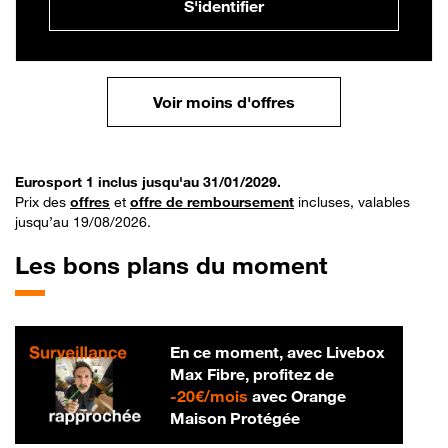
S'identifier
Voir moins d'offres
Eurosport 1 inclus jusqu'au 31/01/2029.
Prix des
offres
et
offre de remboursement
incluses, valables
jusqu’au 19/08/2026.
Les bons plans du moment
En ce moment, avec Livebox
Max Fibre, profitez de
20 € par mois
-
20€/mois
avec Orange
Maison Protégée