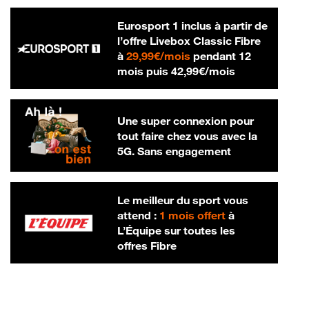
Eurosport 1 inclus à partir de
l’offre Livebox Classic Fibre
29,99 € par mois
à
29,99€/mois
pendant 12
42,99 € par m
mois puis
42,99€/mois
Une super connexion pour
tout faire chez vous avec la
5G. Sans engagement
Le meilleur du sport vous
attend :
1 mois offert
à
L’Équipe sur toutes les
offres Fibre