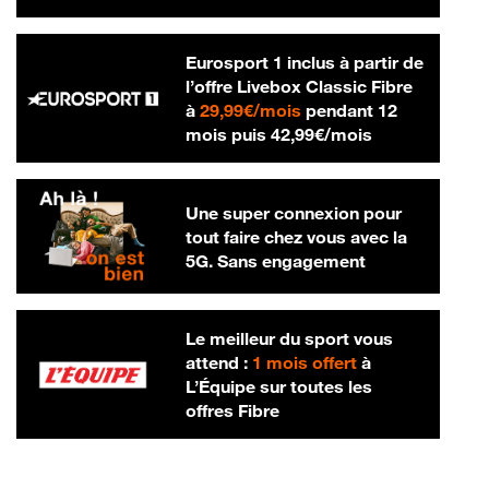
Eurosport 1 inclus à partir de
l’offre Livebox Classic Fibre
29,99 € par mois
à
29,99€/mois
pendant 12
42,99 € par m
mois puis
42,99€/mois
Une super connexion pour
tout faire chez vous avec la
5G. Sans engagement
Le meilleur du sport vous
attend :
1 mois offert
à
L’Équipe sur toutes les
offres Fibre