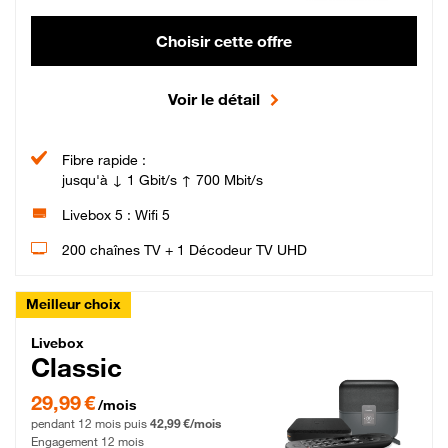
Choisir cette offre
Voir le détail
Fibre rapide :
jusqu'à ↓ 1 Gbit/s ↑ 700 Mbit/s
Livebox 5 : Wifi 5
200 chaînes TV + 1 Décodeur TV UHD
Meilleur choix
Livebox Classic Fibre
Livebox
Classic
29,99 € par mois pendant 12 mois puis 42,99 € par mois, Engagement 12 moi
29,99 €
/mois
pendant 12 mois puis
42,99 €/mois
Engagement 12 mois