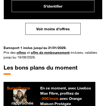
S'identifier
Voir moins d'offres
Eurosport 1 inclus jusqu'au 31/01/2029.
Prix des
offres
et
offre de remboursement
incluses, valables
jusqu’au 19/08/2026.
Les bons plans du moment
En ce moment, avec Livebox
Max Fibre, profitez de
20 € par mois
-
20€/mois
avec Orange
Maison Protégée