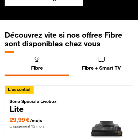
Découvrez vite si nos offres Fibre
sont disponibles chez vous
Fibre
Fibre + Smart TV
L'essentiel
Série Spéciale Livebox Lite Fibre
Série Spéciale Livebox
Lite
29,99 € par mois , Engagement 12 mois
29,99 €
/mois
Engagement 12 mois