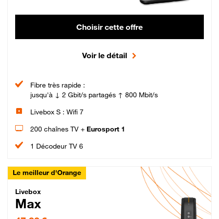
Choisir cette offre
Voir le détail
Fibre très rapide :
jusqu'à ↓ 2 Gbit/s partagés ↑ 800 Mbit/s
Livebox S : Wifi 7
200 chaînes TV +
Eurosport 1
1 Décodeur TV 6
Le meilleur d'Orange
Livebox Max Fibre
Livebox
Max
47,99 € par mois pendant 12 mois puis 57,99 € par mois, Engagement 12 moi