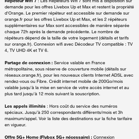
Répéteur Wifi 7
: Les Répéteurs Wifi 7 sont mis à disposition sur
demande pour les offres Livebox Up et Max et restent la propriété
d'Orange. Le premier répéteur est accessible sur demande sur
orange.fr pour les offres Livebox Up et Max, et les 2 répéteurs
supplémentaires sur Max sont accessibles de manière séparée
chaque 72h après la demande précédente. Le nombre de
répéteurs dépend de la taille de votre logement (détails et tarifs
sur orange.fr). Connexion wifi avec Décodeur TV compatible : TV
4, TV UHD 4K et TV 6.
Partage de connexion :
Service valable en France
métropolitaine, sous réserve de couverture mobile (détails sur
réseaux.orange.fr), pour les nouveaux clients Internet ADSL avec
rendez-vous ou Fibre. Crédit internet mobile de 200Go/mois
valable jusqu'à la mise en service de votre accès internet et au
plus tard jusqu'à 12 mois suivant la souscription.
Les appels illimités
: Hors coût du service des numéros
spéciaux. Jusqu’à 250 correspondants différents/mois et 3h
maximum/appel. Voir la liste des destinations sur la fiche tarifaire
en vigueur.
Offre 5G+ Home (Flybox 5G+ nécessaire) :
Connexion