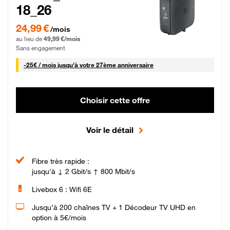
18_26
24,99 € par mois pendant 0 mois puis 49,99 € par mois, Sans engagement
24,99 €
/mois
au lieu de
49,99 €/mois
Sans engagement
25 € par mois
-
25€ / mois
jusqu'à votre 27ème anniversaire
Choisir cette offre
Voir le détail
Fibre très rapide :
jusqu'à ↓ 2 Gbit/s ↑ 800 Mbit/s
Livebox 6 : Wifi 6E
Jusqu’à 200 chaînes TV + 1 Décodeur TV UHD en
option à 5€/mois