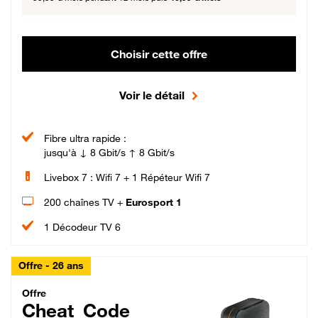
Choisir cette offre
Voir le détail
Fibre ultra rapide :
jusqu'à ↓ 8 Gbit/s ↑ 8 Gbit/s
Livebox 7 : Wifi 7 + 1 Répéteur Wifi 7
200 chaînes TV +
Eurosport 1
1 Décodeur TV 6
Offre - 26 ans
Cheat_Code Fibre_18_26
Offre
Cheat_Code