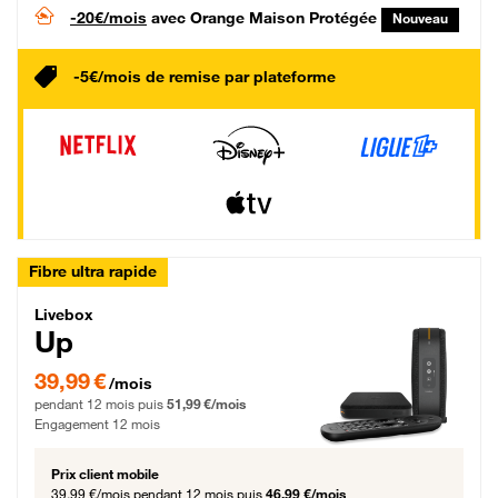
-20€/mois
avec Orange Maison Protégée
Nouveau
-5€/mois de remise par plateforme
Fibre ultra rapide
Livebox Up Fibre
Livebox
Up
39,99 € par mois pendant 12 mois puis 51,99 € par mois, Engagement 12 moi
39,99 €
/mois
pendant 12 mois puis
51,99 €/mois
Engagement 12 mois
Prix client mobile
39,99 €/mois
pendant 12 mois puis
46,99 €/mois