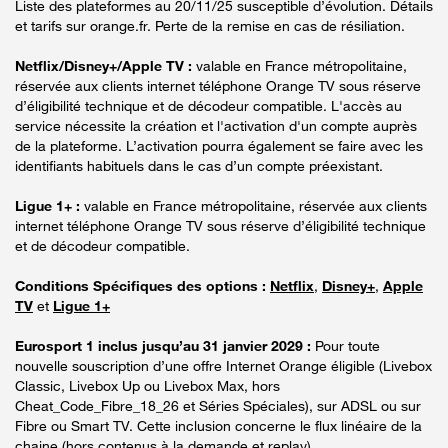
Liste des plateformes au 20/11/25 susceptible d’évolution. Détails
et tarifs sur orange.fr. Perte de la remise en cas de résiliation.
Netflix/Disney+/Apple TV :
valable en France métropolitaine,
réservée aux clients internet téléphone Orange TV sous réserve
d’éligibilité technique et de décodeur compatible. L'accès au
service nécessite la création et l'activation d'un compte auprès
de la plateforme. L’activation pourra également se faire avec les
identifiants habituels dans le cas d’un compte préexistant.
Ligue 1+ :
valable en France métropolitaine, réservée aux clients
internet téléphone Orange TV sous réserve d’éligibilité technique
et de décodeur compatible.
Conditions Spécifiques des options :
Netflix
,
Disney+
,
Apple
TV
et
Ligue 1+
Eurosport 1 inclus jusqu’au 31 janvier 2029 :
Pour toute
nouvelle souscription d’une offre Internet Orange éligible (Livebox
Classic, Livebox Up ou Livebox Max, hors
Cheat_Code_Fibre_18_26 et Séries Spéciales), sur ADSL ou sur
Fibre ou Smart TV. Cette inclusion concerne le flux linéaire de la
chaine (hors contenus à la demande et replay).