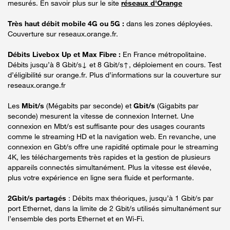
mesurés. En savoir plus sur le site
réseaux d'Orange
Très haut débit mobile 4G ou 5G :
dans les zones déployées.
Couverture sur reseaux.orange.fr.
Débits Livebox Up et Max Fibre :
En France métropolitaine.
Débits jusqu’à 8 Gbit/s↓ et 8 Gbit/s↑, déploiement en cours. Test
d’éligibilité sur orange.fr. Plus d’informations sur la couverture sur
reseaux.orange.fr
Les
Mbit/s
(Mégabits par seconde) et
Gbit/s
(Gigabits par
seconde) mesurent la vitesse de connexion Internet. Une
connexion en Mbt/s est suffisante pour des usages courants
comme le streaming HD et la navigation web. En revanche, une
connexion en Gbt/s offre une rapidité optimale pour le streaming
4K, les téléchargements très rapides et la gestion de plusieurs
appareils connectés simultanément. Plus la vitesse est élevée,
plus votre expérience en ligne sera fluide et performante.
2Gbit/s partagés
: Débits max théoriques, jusqu’à 1 Gbit/s par
port Ethernet, dans la limite de 2 Gbit/s utilisés simultanément sur
l’ensemble des ports Ethernet et en Wi-Fi.