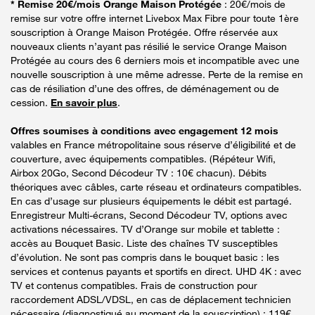
* Remise 20€/mois Orange Maison Protégée
: 20€/mois de
remise sur votre offre internet Livebox Max Fibre pour toute 1ère
souscription à Orange Maison Protégée. Offre réservée aux
nouveaux clients n’ayant pas résilié le service Orange Maison
Protégée au cours des 6 derniers mois et incompatible avec une
nouvelle souscription à une même adresse. Perte de la remise en
cas de résiliation d’une des offres, de déménagement ou de
cession.
En savoir plus
.
Offres soumises à conditions avec engagement 12 mois
valables en France métropolitaine sous réserve d’éligibilité et de
couverture, avec équipements compatibles. (Répéteur Wifi,
Airbox 20Go, Second Décodeur TV : 10€ chacun). Débits
théoriques avec câbles, carte réseau et ordinateurs compatibles.
En cas d’usage sur plusieurs équipements le débit est partagé.
Enregistreur Multi-écrans, Second Décodeur TV, options avec
activations nécessaires. TV d’Orange sur mobile et tablette :
accès au Bouquet Basic. Liste des chaînes TV susceptibles
d’évolution. Ne sont pas compris dans le bouquet basic : les
services et contenus payants et sportifs en direct. UHD 4K : avec
TV et contenus compatibles. Frais de construction pour
raccordement ADSL/VDSL, en cas de déplacement technicien
nécessaire (diagnostiqué au moment de la souscription) : 119€.