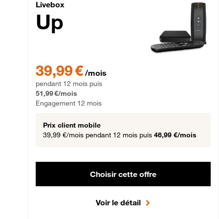
Livebox Up Fibre
Livebox
Up
39,99 € par mois pendant 12 mois puis 51,99 € par mois,
39,99 €
/mois
pendant 12 mois puis
51,99 €/mois
Engagement 12 mois
Prix client mobile
39,99 €/mois
pendant 12 mois puis
46,99 €/mois
Choisir cette offre
Voir le détail