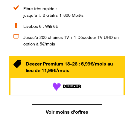
Fibre très rapide :
jusqu'à ↓ 2 Gbit/s ↑ 800 Mbit/s
Livebox 6 : Wifi 6E
Jusqu’à 200 chaînes TV + 1 Décodeur TV UHD en
option à 5€/mois
Deezer Premium 18-26 : 5,99€/mois au
lieu de 11,99€/mois
Voir moins d'offres