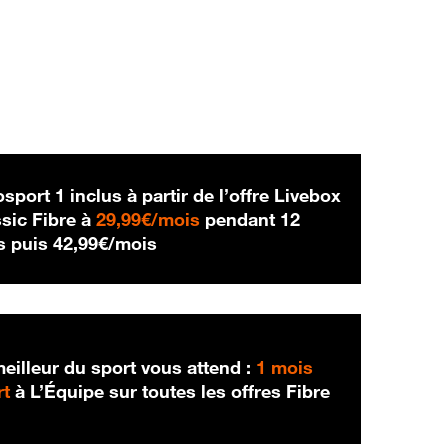
sport 1 inclus à partir de l’offre Livebox
29,99 € par mois
sic Fibre à
29,99€/mois
pendant 12
42,99 € par mois
s puis
42,99€/mois
eilleur du sport vous attend :
1 mois
rt
à L’Équipe sur toutes les offres Fibre