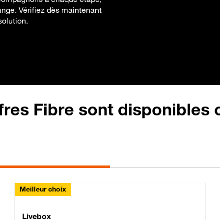
Orange. Vérifiez dès maintenant
solution.
fres Fibre sont disponibles
Meilleur choix
Lite Fibre
Livebox Classic Fibre
Livebox