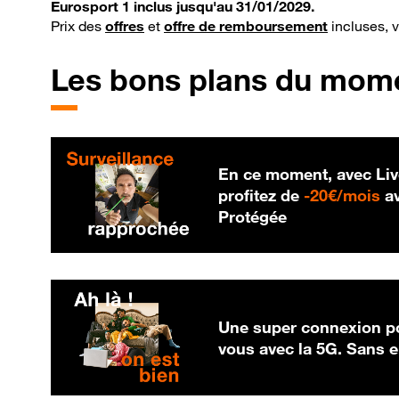
Eurosport 1 inclus jusqu'au 31/01/2029.
Prix des
offres
et
offre de remboursement
incluses, 
Les bons plans du mom
En ce moment, avec Liv
20
profitez de
-
20€/mois
av
Protégée
Une super connexion po
vous avec la 5G. Sans