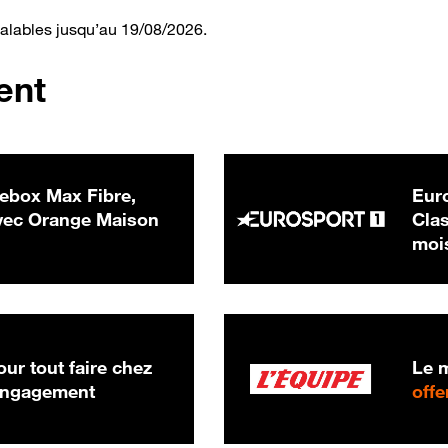
valables jusqu’au 19/08/2026.
ent
ebox Max Fibre,
Euro
 € par mois
ec Orange Maison
Clas
moi
ur tout faire chez
Le m
 engagement
offe