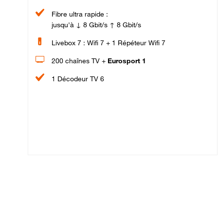
Fibre ultra rapide :
jusqu'à ↓ 8 Gbit/s ↑ 8 Gbit/s
Livebox 7 : Wifi 7 + 1 Répéteur Wifi 7
200 chaînes TV +
Eurosport 1
1 Décodeur TV 6