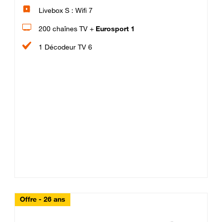
Livebox S : Wifi 7
200 chaînes TV +
Eurosport 1
1 Décodeur TV 6
Offre - 26 ans