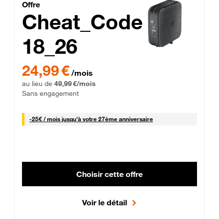
Cheat_Code Fibre_18_26
Offre
Cheat_Code
18_26
 Engagement 12 mois
24,99 € par mois pendant 0 mois puis 49,99 € par mois, Sans 
24,99 €
/mois
au lieu de
49,99 €/mois
Sans engagement
25 € par mois
-
25€ / mois
jusqu'à votre 27ème anniversaire
Choisir cette offre
Voir le détail