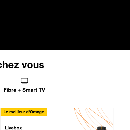
 chez vous
Fibre + Smart TV
Le meilleur d'Orange
Livebox Max Fibre
Livebox