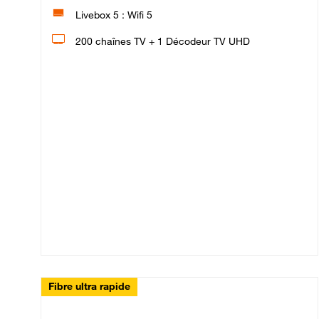
Livebox 5 : Wifi 5
200 chaînes TV + 1 Décodeur TV UHD
Fibre ultra rapide