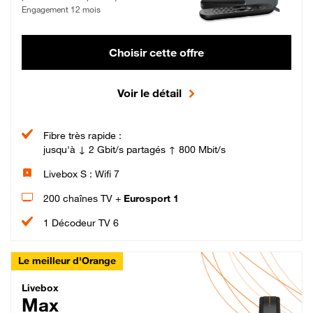
Engagement 12 mois
Choisir cette offre
Voir le détail
Fibre très rapide :
jusqu'à ↓ 2 Gbit/s partagés ↑ 800 Mbit/s
Livebox S : Wifi 7
200 chaînes TV +
Eurosport 1
1 Décodeur TV 6
Le meilleur d'Orange
Livebox Max Fibre
Livebox
Max