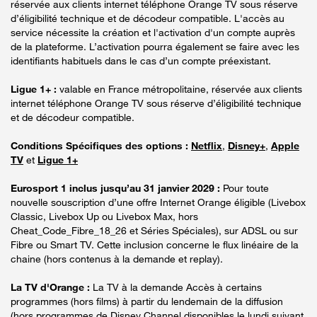
réservée aux clients internet téléphone Orange TV sous réserve
d’éligibilité technique et de décodeur compatible. L'accès au
service nécessite la création et l'activation d'un compte auprès
de la plateforme. L’activation pourra également se faire avec les
identifiants habituels dans le cas d’un compte préexistant.
Ligue 1+ :
valable en France métropolitaine, réservée aux clients
internet téléphone Orange TV sous réserve d’éligibilité technique
et de décodeur compatible.
Conditions Spécifiques des options :
Netflix
,
Disney+
,
Apple
TV
et
Ligue 1+
Eurosport 1 inclus jusqu’au 31 janvier 2029 :
Pour toute
nouvelle souscription d’une offre Internet Orange éligible (Livebox
Classic, Livebox Up ou Livebox Max, hors
Cheat_Code_Fibre_18_26 et Séries Spéciales), sur ADSL ou sur
Fibre ou Smart TV. Cette inclusion concerne le flux linéaire de la
chaine (hors contenus à la demande et replay).
La TV d'Orange :
La TV à la demande Accès à certains
programmes (hors films) à partir du lendemain de la diffusion
(hors programmes de Disney Channel disponibles le lundi suivant