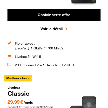
Choisir cette offre
Voir le détail
Fibre rapide :
jusqu'à ↓ 1 Gbit/s ↑ 700 Mbit/s
Livebox 5 : Wifi 5
200 chaînes TV + 1 Décodeur TV UHD
Meilleur choix
Livebox Classic Fibre
Livebox
Classic
29,99 € par mois pendant 12 mois puis 42,99 € par mois, Engagement 12 moi
29,99 €
/mois
pendant 12 mois puis
42,99 €/mois