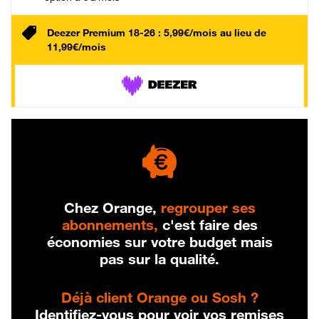
Deezer Premium 18-26 : 5,99€/mois au lieu de
11,99€/mois
Chez Orange,
regrouper ses
abonnements,
c'est faire des
économies sur votre budget mais
pas sur la qualité.
Déjà client Orange ou Sosh ?
Identifiez-vous pour voir vos remises