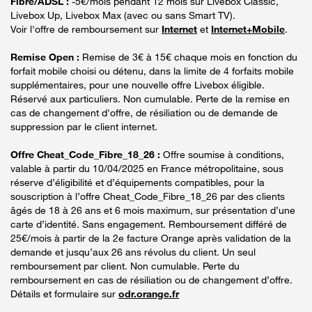
Fibre/ADSL :
-5€/mois pendant 12 mois sur Livebox Classic,
Livebox Up, Livebox Max (avec ou sans Smart TV).
Voir l'offre de remboursement sur
Internet
et
Internet+Mobile
.
Remise Open :
Remise de 3€ à 15€ chaque mois en fonction du
forfait mobile choisi ou détenu, dans la limite de 4 forfaits mobile
supplémentaires, pour une nouvelle offre Livebox éligible.
Réservé aux particuliers. Non cumulable. Perte de la remise en
cas de changement d'offre, de résiliation ou de demande de
suppression par le client internet.
Offre Cheat_Code_Fibre_18_26 :
Offre soumise à conditions,
valable à partir du 10/04/2025 en France métropolitaine, sous
réserve d’éligibilité et d’équipements compatibles, pour la
souscription à l’offre Cheat_Code_Fibre_18_26 par des clients
âgés de 18 à 26 ans et 6 mois maximum, sur présentation d’une
carte d’identité. Sans engagement. Remboursement différé de
25€/mois à partir de la 2e facture Orange après validation de la
demande et jusqu’aux 26 ans révolus du client. Un seul
remboursement par client. Non cumulable. Perte du
remboursement en cas de résiliation ou de changement d’offre.
Détails et formulaire sur
odr.orange.fr