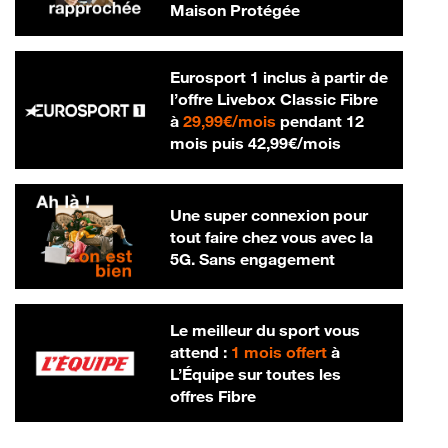
Maison Protégée
Eurosport 1 inclus à partir de
l’offre Livebox Classic Fibre
29,99 € par mois
à
29,99€/mois
pendant 12
42,99 € par m
mois puis
42,99€/mois
Une super connexion pour
tout faire chez vous avec la
5G. Sans engagement
Le meilleur du sport vous
attend :
1 mois offert
à
L’Équipe sur toutes les
offres Fibre