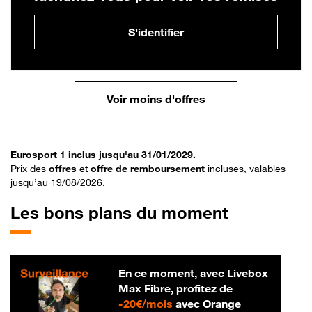
S'identifier
Voir moins d'offres
Eurosport 1 inclus jusqu'au 31/01/2029.
Prix des
offres
et
offre de remboursement
incluses, valables
jusqu’au 19/08/2026.
Les bons plans du moment
En ce moment, avec Livebox
Max Fibre, profitez de
20 € par mois
-
20€/mois
avec Orange