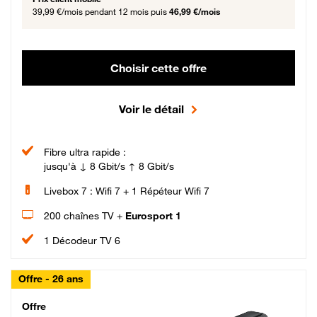
39,99 €/mois
pendant 12 mois puis
46,99 €/mois
Choisir cette offre
Voir le détail
Fibre ultra rapide :
jusqu'à ↓ 8 Gbit/s ↑ 8 Gbit/s
Livebox 7 : Wifi 7 + 1 Répéteur Wifi 7
200 chaînes TV +
Eurosport 1
1 Décodeur TV 6
Offre - 26 ans
Cheat_Code Fibre_18_26
Offre