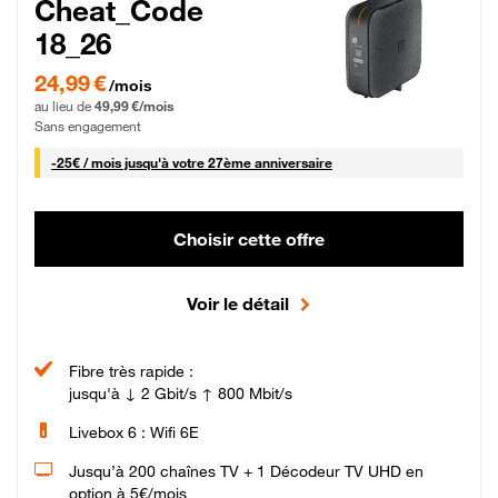
Cheat_Code
18_26
24,99 € par mois pendant 0 mois puis 49,99 € par mois, Sans engagement
24,99 €
/mois
au lieu de
49,99 €/mois
Sans engagement
25 € par mois
-
25€ / mois
jusqu'à votre 27ème anniversaire
Choisir cette offre
Voir le détail
Fibre très rapide :
jusqu'à ↓ 2 Gbit/s ↑ 800 Mbit/s
Livebox 6 : Wifi 6E
Jusqu’à 200 chaînes TV + 1 Décodeur TV UHD en
option à 5€/mois