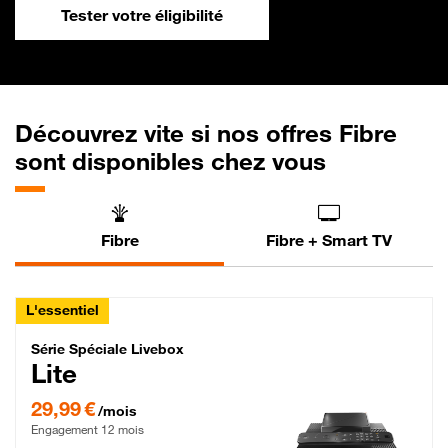
Tester votre éligibilité
Découvrez vite si nos offres Fibre
sont disponibles chez vous
Fibre
Fibre + Smart TV
L'essentiel
Série Spéciale Livebox Lite Fibre
Série Spéciale Livebox
Lite
29,99 € par mois , Engagement 12 mois
29,99 €
/mois
Engagement 12 mois