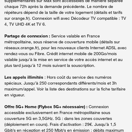
supplémentaires sur Max sont accessibles de manière séparée
chaque 72h après la demande précédente. Le nombre de
répéteurs dépend de la taille de votre logement (détails et tarifs
sur orange.fr). Connexion wifi avec Décodeur TV compatible : TV
4, TV UHD 4K et TV 6.
Partage de connexion :
Service valable en France
métropolitaine, sous réserve de couverture mobile (détails sur
réseaux.orange.fr), pour les nouveaux clients Internet ADSL avec
rendez-vous ou Fibre. Crédit internet mobile de 200Go/mois
valable jusqu'à la mise en service de votre accès internet et au
plus tard jusqu'à 12 mois suivant la souscription.
Les appels illimités
: Hors coût du service des numéros
spéciaux. Jusqu’à 250 correspondants différents/mois et 3h
maximum/appel. Voir la liste des destinations sur la fiche tarifaire
en vigueur.
Offre 5G+ Home (Flybox 5G+ nécessaire) :
Connexion
accessible exclusivement en France métropolitaine sous
couverture 5G en 3,5GHz. 5G : dans les zones couvertes
(déploiement en cours). Frais d’activation : 29€. Jusqu’à 1,5
Gbit/s en réception et 250 Mbit/s en émission : débits maximum