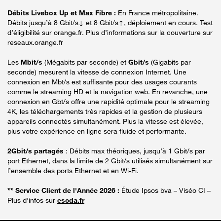
Débits Livebox Up et Max Fibre :
En France métropolitaine.
Débits jusqu’à 8 Gbit/s↓ et 8 Gbit/s↑, déploiement en cours. Test
d’éligibilité sur orange.fr. Plus d’informations sur la couverture sur
reseaux.orange.fr
Les
Mbit/s
(Mégabits par seconde) et
Gbit/s
(Gigabits par
seconde) mesurent la vitesse de connexion Internet. Une
connexion en Mbt/s est suffisante pour des usages courants
comme le streaming HD et la navigation web. En revanche, une
connexion en Gbt/s offre une rapidité optimale pour le streaming
4K, les téléchargements très rapides et la gestion de plusieurs
appareils connectés simultanément. Plus la vitesse est élevée,
plus votre expérience en ligne sera fluide et performante.
2Gbit/s partagés
: Débits max théoriques, jusqu’à 1 Gbit/s par
port Ethernet, dans la limite de 2 Gbit/s utilisés simultanément sur
l’ensemble des ports Ethernet et en Wi-Fi.
** Service Client de l'Année 2026 :
Étude Ipsos bva – Viséo CI –
Plus d'infos sur
escda.fr