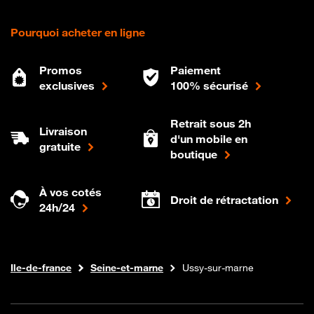
Pourquoi acheter en ligne
Promos
Paiement
exclusives
100% sécurisé
Retrait sous 2h
Livraison
d'un mobile en
gratuite
boutique
À vos cotés
Droit de rétractation
24h/24
Internet fibre
Boutique Orange
Ile-de-france
Seine-et-marne
Ussy-sur-marne