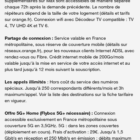
supplémentaires sur Max sont accessibles de manière séparée
chaque 72h après la demande précédente. Le nombre de
répéteurs dépend de la taille de votre logement (détails et tarifs
sur orange.fr). Connexion wifi avec Décodeur TV compatible : TV
4, TV UHD 4K et TV 6.
Partage de connexion :
Service valable en France
métropolitaine, sous réserve de couverture mobile (détails sur
réseaux.orange.fr), pour les nouveaux clients Internet ADSL avec
rendez-vous ou Fibre. Crédit internet mobile de 200Go/mois
valable jusqu'à la mise en service de votre accès internet et au
plus tard jusqu'à 12 mois suivant la souscription.
Les appels illimités
: Hors coût du service des numéros
spéciaux. Jusqu’à 250 correspondants différents/mois et 3h
maximum/appel. Voir la liste des destinations sur la fiche tarifaire
en vigueur.
Offre 5G+ Home (Flybox 5G+ nécessaire) :
Connexion
accessible exclusivement en France métropolitaine sous
couverture 5G en 3,5GHz. 5G : dans les zones couvertes
(déploiement en cours). Frais d’activation : 29€. Jusqu’à 1,5
Gbit/s en réception et 250 Mbit/s en émission : débits maximum