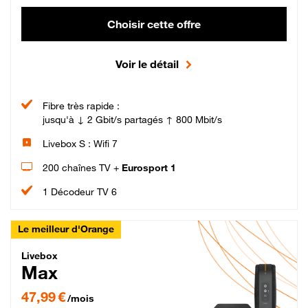
Choisir cette offre
Voir le détail
Fibre très rapide :
jusqu'à ↓ 2 Gbit/s partagés ↑ 800 Mbit/s
Livebox S : Wifi 7
200 chaînes TV +
Eurosport 1
1 Décodeur TV 6
Le meilleur d'Orange
Livebox Max Fibre
Livebox
Max
47,99 € par mois pendant 12 mois puis 57,99 € par mois, Engagement 12 moi
47,99 €
/mois