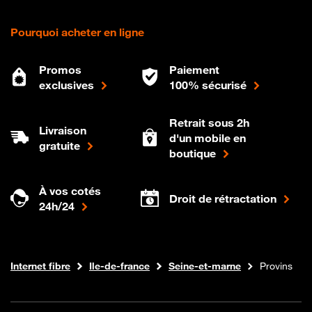
Pourquoi acheter en ligne
Promos
Paiement
exclusives
100% sécurisé
Retrait sous 2h
Livraison
d'un mobile en
gratuite
boutique
À vos cotés
Droit de rétractation
24h/24
Boutique Orange
Internet fibre
Ile-de-france
Seine-et-marne
Provins