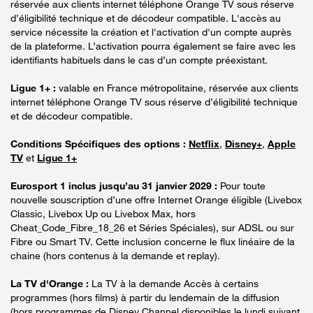
réservée aux clients internet téléphone Orange TV sous réserve
d’éligibilité technique et de décodeur compatible. L'accès au
service nécessite la création et l'activation d'un compte auprès
de la plateforme. L’activation pourra également se faire avec les
identifiants habituels dans le cas d’un compte préexistant.
Ligue 1+ :
valable en France métropolitaine, réservée aux clients
internet téléphone Orange TV sous réserve d’éligibilité technique
et de décodeur compatible.
Conditions Spécifiques des options :
Netflix
,
Disney+
,
Apple
TV
et
Ligue 1+
Eurosport 1 inclus jusqu’au 31 janvier 2029 :
Pour toute
nouvelle souscription d’une offre Internet Orange éligible (Livebox
Classic, Livebox Up ou Livebox Max, hors
Cheat_Code_Fibre_18_26 et Séries Spéciales), sur ADSL ou sur
Fibre ou Smart TV. Cette inclusion concerne le flux linéaire de la
chaine (hors contenus à la demande et replay).
La TV d'Orange :
La TV à la demande Accès à certains
programmes (hors films) à partir du lendemain de la diffusion
(hors programmes de Disney Channel disponibles le lundi suivant