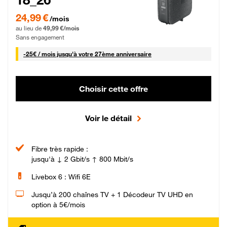
24,99 € par mois pendant 0 mois puis 49,99 € par mois, Sans engagement
24,99 €
/mois
au lieu de
49,99 €/mois
Sans engagement
25 € par mois
-
25€ / mois
jusqu'à votre 27ème anniversaire
Choisir cette offre
Voir le détail
Fibre très rapide :
jusqu'à ↓ 2 Gbit/s ↑ 800 Mbit/s
Livebox 6 : Wifi 6E
Jusqu’à 200 chaînes TV + 1 Décodeur TV UHD en
option à 5€/mois