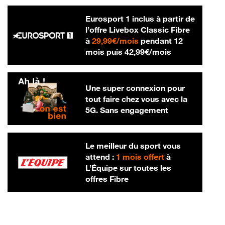
Eurosport 1 inclus à partir de
l’offre Livebox Classic Fibre
29,99 € par mois
à
29,99€/mois
pendant 12
42,99 € par m
mois puis
42,99€/mois
Une super connexion pour
tout faire chez vous avec la
5G. Sans engagement
Le meilleur du sport vous
attend :
1 mois offert
à
L’Équipe sur toutes les
offres Fibre