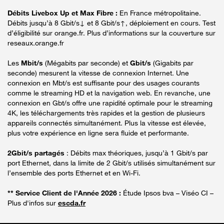
Débits Livebox Up et Max Fibre :
En France métropolitaine.
Débits jusqu’à 8 Gbit/s↓ et 8 Gbit/s↑, déploiement en cours. Test
d’éligibilité sur orange.fr. Plus d’informations sur la couverture sur
reseaux.orange.fr
Les
Mbit/s
(Mégabits par seconde) et
Gbit/s
(Gigabits par
seconde) mesurent la vitesse de connexion Internet. Une
connexion en Mbt/s est suffisante pour des usages courants
comme le streaming HD et la navigation web. En revanche, une
connexion en Gbt/s offre une rapidité optimale pour le streaming
4K, les téléchargements très rapides et la gestion de plusieurs
appareils connectés simultanément. Plus la vitesse est élevée,
plus votre expérience en ligne sera fluide et performante.
2Gbit/s partagés
: Débits max théoriques, jusqu’à 1 Gbit/s par
port Ethernet, dans la limite de 2 Gbit/s utilisés simultanément sur
l’ensemble des ports Ethernet et en Wi-Fi.
** Service Client de l'Année 2026 :
Étude Ipsos bva – Viséo CI –
Plus d'infos sur
escda.fr