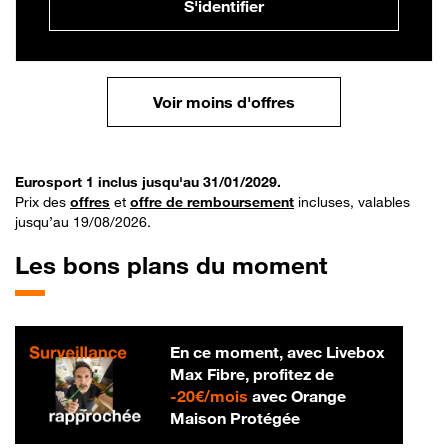
S'identifier
Voir moins d'offres
Eurosport 1 inclus jusqu'au 31/01/2029.
Prix des
offres
et
offre de remboursement
incluses, valables
jusqu’au 19/08/2026.
Les bons plans du moment
En ce moment, avec Livebox
Max Fibre, profitez de
20 € par mois
-
20€/mois
avec Orange
Maison Protégée