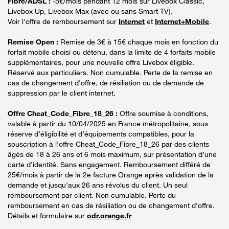
Fibre/ADSL :
-5€/mois pendant 12 mois sur Livebox Classic,
Livebox Up, Livebox Max (avec ou sans Smart TV).
Voir l'offre de remboursement sur
Internet
et
Internet+Mobile
.
Remise Open :
Remise de 3€ à 15€ chaque mois en fonction du
forfait mobile choisi ou détenu, dans la limite de 4 forfaits mobile
supplémentaires, pour une nouvelle offre Livebox éligible.
Réservé aux particuliers. Non cumulable. Perte de la remise en
cas de changement d'offre, de résiliation ou de demande de
suppression par le client internet.
Offre Cheat_Code_Fibre_18_26 :
Offre soumise à conditions,
valable à partir du 10/04/2025 en France métropolitaine, sous
réserve d’éligibilité et d’équipements compatibles, pour la
souscription à l’offre Cheat_Code_Fibre_18_26 par des clients
âgés de 18 à 26 ans et 6 mois maximum, sur présentation d’une
carte d’identité. Sans engagement. Remboursement différé de
25€/mois à partir de la 2e facture Orange après validation de la
demande et jusqu’aux 26 ans révolus du client. Un seul
remboursement par client. Non cumulable. Perte du
remboursement en cas de résiliation ou de changement d’offre.
Détails et formulaire sur
odr.orange.fr