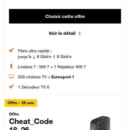
Choisir cette offre
Voir le détail
Fibre ultra rapide :
jusqu'à ↓ 8 Gbit/s ↑ 8 Gbit/s
Livebox 7 : Wifi 7 + 1 Répéteur Wifi 7
200 chaînes TV +
Eurosport 1
1 Décodeur TV 6
Offre - 26 ans
Cheat_Code Fibre_18_26
Offre
Cheat_Code
18_26