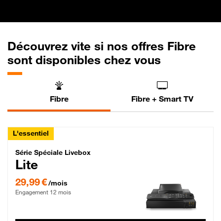
Découvrez vite si nos offres Fibre
sont disponibles chez vous
Fibre
Fibre + Smart TV
L'essentiel
Série Spéciale Livebox Lite Fibre
Série Spéciale Livebox
Lite
29,99 € par mois , Engagement 12 mois
29,99 €
/mois
Engagement 12 mois