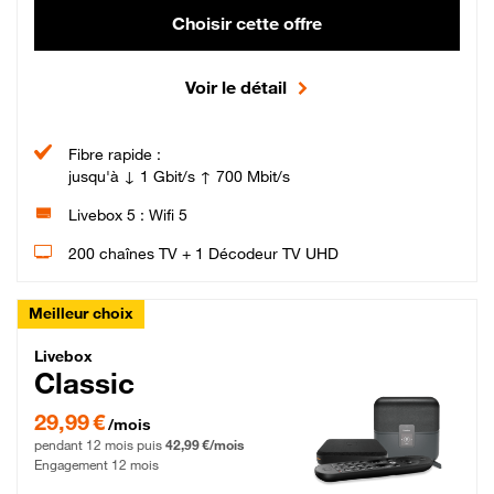
Choisir cette offre
Voir le détail
Fibre rapide :
jusqu'à ↓ 1 Gbit/s ↑ 700 Mbit/s
Livebox 5 : Wifi 5
200 chaînes TV + 1 Décodeur TV UHD
Meilleur choix
Livebox Classic Fibre
Livebox
Classic
29,99 € par mois pendant 12 mois puis 42,99 € par mois, Engagement 12 moi
29,99 €
/mois
pendant 12 mois puis
42,99 €/mois
Engagement 12 mois