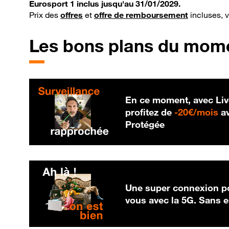
Eurosport 1 inclus jusqu'au 31/01/2029.
Prix des
offres
et
offre de remboursement
incluses, 
Les bons plans du mom
En ce moment, avec Liv
20
profitez de
-
20€/mois
av
Protégée
Une super connexion po
vous avec la 5G. Sans