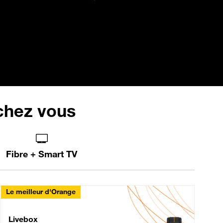
 chez vous
Fibre + Smart TV
Le meilleur d'Orange
Livebox Max Fibre
Livebox