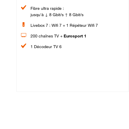
Fibre ultra rapide :
jusqu'à ↓ 8 Gbit/s ↑ 8 Gbit/s
Livebox 7 : Wifi 7 + 1 Répéteur Wifi 7
200 chaînes TV +
Eurosport 1
1 Décodeur TV 6