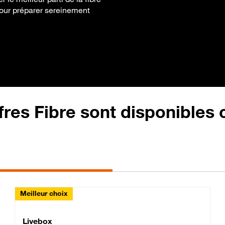
 pour préparer sereinement
fres Fibre sont disponibles
Meilleur choix
Lite Fibre
Livebox Classic Fibre
Livebox