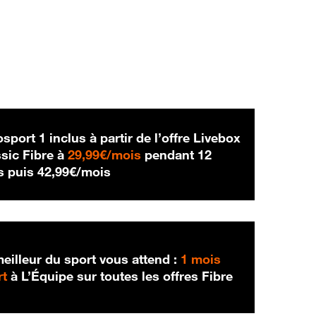
sport 1 inclus à partir de l’offre Livebox
29,99 € par mois
sic Fibre à
29,99€/mois
pendant 12
42,99 € par mois
s puis
42,99€/mois
eilleur du sport vous attend :
1 mois
rt
à L’Équipe sur toutes les offres Fibre