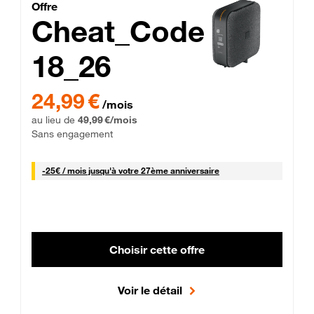
Cheat_Code Fibre_18_26
Offre
Cheat_Code
18_26
 Engagement 12 mois
24,99 € par mois pendant 0 mois puis 49,99 € par mois, Sans 
24,99 €
/mois
au lieu de
49,99 €/mois
Sans engagement
25 € par mois
-
25€ / mois
jusqu'à votre 27ème anniversaire
Choisir cette offre
Voir le détail