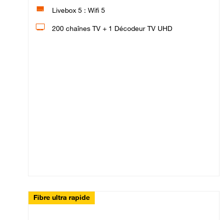
Livebox 5 : Wifi 5
200 chaînes TV + 1 Décodeur TV UHD
Fibre ultra rapide