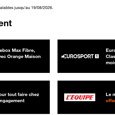
valables jusqu’au 19/08/2026.
ent
ebox Max Fibre,
Euro
 € par mois
ec Orange Maison
Clas
moi
ur tout faire chez
Le m
 engagement
offe