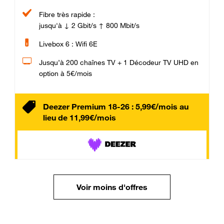
Fibre très rapide :
jusqu'à ↓ 2 Gbit/s ↑ 800 Mbit/s
Livebox 6 : Wifi 6E
Jusqu’à 200 chaînes TV + 1 Décodeur TV UHD en
option à 5€/mois
Deezer Premium 18-26 : 5,99€/mois au
lieu de 11,99€/mois
Voir moins d'offres