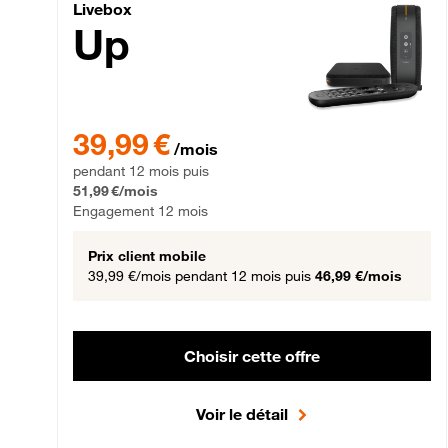
Livebox Up Fibre
Livebox
Up
39,99 € par mois pendant 12 mois puis 51,99 € par mois,
39,99 €
/mois
pendant 12 mois puis
51,99 €/mois
Engagement 12 mois
Prix client mobile
39,99 €/mois
pendant 12 mois puis
46,99 €/mois
Choisir cette offre
Voir le détail