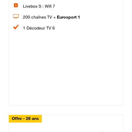
Livebox S : Wifi 7
200 chaînes TV +
Eurosport 1
1 Décodeur TV 6
Offre - 26 ans