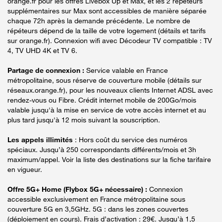
orange.fr pour les offres Livebox Up et Max, et les 2 répéteurs
supplémentaires sur Max sont accessibles de manière séparée
chaque 72h après la demande précédente. Le nombre de
répéteurs dépend de la taille de votre logement (détails et tarifs
sur orange.fr). Connexion wifi avec Décodeur TV compatible : TV
4, TV UHD 4K et TV 6.
Partage de connexion :
Service valable en France
métropolitaine, sous réserve de couverture mobile (détails sur
réseaux.orange.fr), pour les nouveaux clients Internet ADSL avec
rendez-vous ou Fibre. Crédit internet mobile de 200Go/mois
valable jusqu'à la mise en service de votre accès internet et au
plus tard jusqu'à 12 mois suivant la souscription.
Les appels illimités
: Hors coût du service des numéros
spéciaux. Jusqu’à 250 correspondants différents/mois et 3h
maximum/appel. Voir la liste des destinations sur la fiche tarifaire
en vigueur.
Offre 5G+ Home (Flybox 5G+ nécessaire) :
Connexion
accessible exclusivement en France métropolitaine sous
couverture 5G en 3,5GHz. 5G : dans les zones couvertes
(déploiement en cours). Frais d’activation : 29€. Jusqu’à 1,5