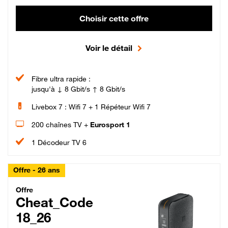
Choisir cette offre
Voir le détail
Fibre ultra rapide :
jusqu'à ↓ 8 Gbit/s ↑ 8 Gbit/s
Livebox 7 : Wifi 7 + 1 Répéteur Wifi 7
200 chaînes TV +
Eurosport 1
1 Décodeur TV 6
Offre - 26 ans
Cheat_Code Fibre_18_26
Offre
Cheat_Code
18_26