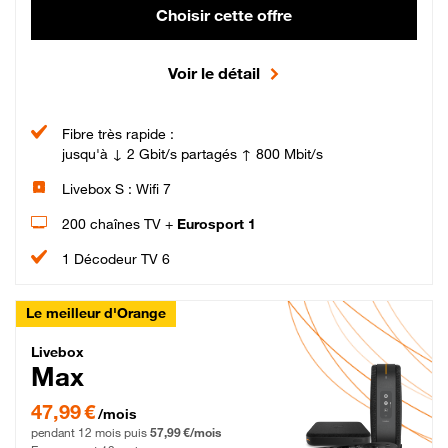
Choisir cette offre
Voir le détail
Fibre très rapide :
jusqu'à ↓ 2 Gbit/s partagés ↑ 800 Mbit/s
Livebox S : Wifi 7
200 chaînes TV +
Eurosport 1
1 Décodeur TV 6
Le meilleur d'Orange
Livebox Max Fibre
Livebox
Max
47,99 € par mois pendant 12 mois puis 57,99 € par mois, Engagement 12 moi
47,99 €
/mois
pendant 12 mois puis
57,99 €/mois