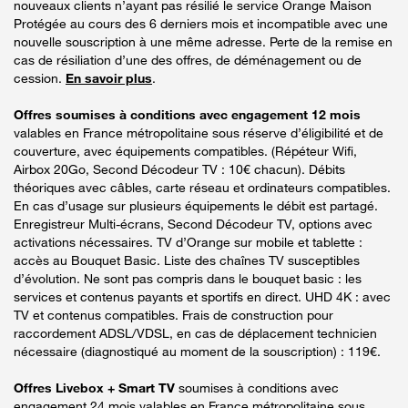
nouveaux clients n’ayant pas résilié le service Orange Maison
Protégée au cours des 6 derniers mois et incompatible avec une
nouvelle souscription à une même adresse. Perte de la remise en
cas de résiliation d’une des offres, de déménagement ou de
cession.
En savoir plus
.
Offres soumises à conditions avec engagement 12 mois
valables en France métropolitaine sous réserve d’éligibilité et de
couverture, avec équipements compatibles. (Répéteur Wifi,
Airbox 20Go, Second Décodeur TV : 10€ chacun). Débits
théoriques avec câbles, carte réseau et ordinateurs compatibles.
En cas d’usage sur plusieurs équipements le débit est partagé.
Enregistreur Multi-écrans, Second Décodeur TV, options avec
activations nécessaires. TV d’Orange sur mobile et tablette :
accès au Bouquet Basic. Liste des chaînes TV susceptibles
d’évolution. Ne sont pas compris dans le bouquet basic : les
services et contenus payants et sportifs en direct. UHD 4K : avec
TV et contenus compatibles. Frais de construction pour
raccordement ADSL/VDSL, en cas de déplacement technicien
nécessaire (diagnostiqué au moment de la souscription) : 119€.
Offres Livebox + Smart TV
soumises à conditions avec
engagement 24 mois valables en France métropolitaine sous