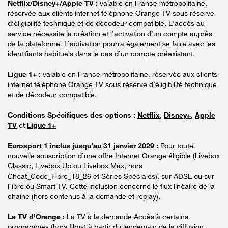
Netflix/Disney+/Apple TV :
valable en France métropolitaine,
réservée aux clients internet téléphone Orange TV sous réserve
d’éligibilité technique et de décodeur compatible. L'accès au
service nécessite la création et l'activation d'un compte auprès
de la plateforme. L’activation pourra également se faire avec les
identifiants habituels dans le cas d’un compte préexistant.
Ligue 1+ :
valable en France métropolitaine, réservée aux clients
internet téléphone Orange TV sous réserve d’éligibilité technique
et de décodeur compatible.
Conditions Spécifiques des options :
Netflix
,
Disney+
,
Apple
TV
et
Ligue 1+
Eurosport 1 inclus jusqu’au 31 janvier 2029 :
Pour toute
nouvelle souscription d’une offre Internet Orange éligible (Livebox
Classic, Livebox Up ou Livebox Max, hors
Cheat_Code_Fibre_18_26 et Séries Spéciales), sur ADSL ou sur
Fibre ou Smart TV. Cette inclusion concerne le flux linéaire de la
chaine (hors contenus à la demande et replay).
La TV d'Orange :
La TV à la demande Accès à certains
programmes (hors films) à partir du lendemain de la diffusion