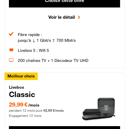
Choisir cette offre
Voir le détail
Fibre rapide :
jusqu'à ↓ 1 Gbit/s ↑ 700 Mbit/s
Livebox 5 : Wifi 5
200 chaînes TV + 1 Décodeur TV UHD
Meilleur choix
Livebox Classic Fibre
Livebox
Classic
29,99 € par mois pendant 12 mois puis 42,99 € par mois, Engagement 12 moi
29,99 €
/mois
pendant 12 mois puis
42,99 €/mois
Engagement 12 mois