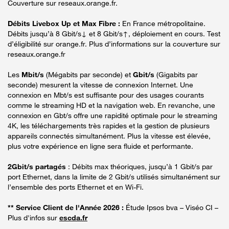
Couverture sur reseaux.orange.fr.
Débits Livebox Up et Max Fibre :
En France métropolitaine.
Débits jusqu’à 8 Gbit/s↓ et 8 Gbit/s↑, déploiement en cours. Test
d’éligibilité sur orange.fr. Plus d’informations sur la couverture sur
reseaux.orange.fr
Les
Mbit/s
(Mégabits par seconde) et
Gbit/s
(Gigabits par
seconde) mesurent la vitesse de connexion Internet. Une
connexion en Mbt/s est suffisante pour des usages courants
comme le streaming HD et la navigation web. En revanche, une
connexion en Gbt/s offre une rapidité optimale pour le streaming
4K, les téléchargements très rapides et la gestion de plusieurs
appareils connectés simultanément. Plus la vitesse est élevée,
plus votre expérience en ligne sera fluide et performante.
2Gbit/s partagés
: Débits max théoriques, jusqu’à 1 Gbit/s par
port Ethernet, dans la limite de 2 Gbit/s utilisés simultanément sur
l’ensemble des ports Ethernet et en Wi-Fi.
** Service Client de l'Année 2026 :
Étude Ipsos bva – Viséo CI –
Plus d'infos sur
escda.fr