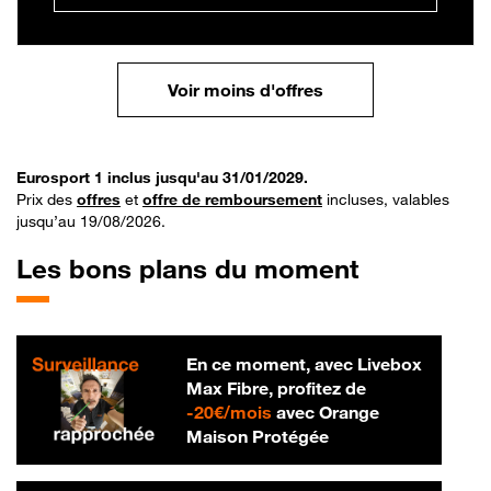
Voir moins d'offres
Eurosport 1 inclus jusqu'au 31/01/2029.
Prix des
offres
et
offre de remboursement
incluses, valables
jusqu’au 19/08/2026.
Les bons plans du moment
En ce moment, avec Livebox
Max Fibre, profitez de
20 € par mois
-
20€/mois
avec Orange
Maison Protégée