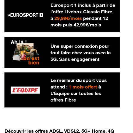
Eurosport 1 inclus à partir de
l’offre Livebox Classic Fibre
29,99 € par mois
à
29,99€/mois
pendant 12
42,99 € par m
mois puis
42,99€/mois
Une super connexion pour
tout faire chez vous avec la
5G. Sans engagement
Le meilleur du sport vous
attend :
1 mois offert
à
L’Équipe sur toutes les
offres Fibre
Découvrir les offres ADSL, VDSL2, 5G+ Home, 4G