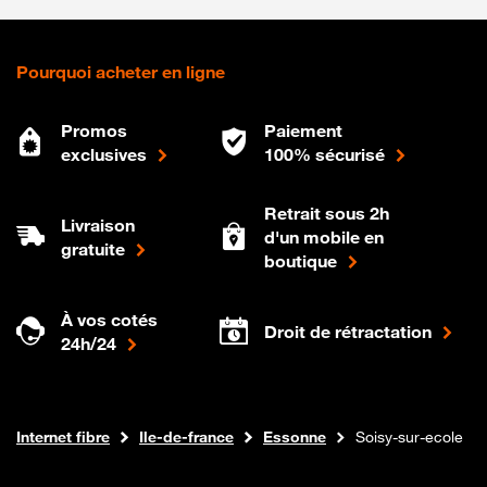
Pourquoi acheter en ligne
Promos
Paiement
exclusives
100% sécurisé
Retrait sous 2h
Livraison
d'un mobile en
gratuite
boutique
À vos cotés
Droit de rétractation
24h/24
Boutique Orange
Internet fibre
Ile-de-france
Essonne
Soisy-sur-ecole