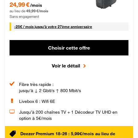
24,99 € par mois pendant 0 mois puis 49,99 € par mois, Sans engagement
24,99 €
/mois
au lieu de
49,99 €/mois
Sans engagement
25 € par mois
-
25€ / mois
jusqu'à votre 27ème anniversaire
Choisir cette offre
Voir le détail
Fibre très rapide :
jusqu'à ↓ 2 Gbit/s ↑ 800 Mbit/s
Livebox 6 : Wifi 6E
Jusqu’à 200 chaînes TV + 1 Décodeur TV UHD en
option à 5€/mois
Deezer Premium 18-26 : 5,99€/mois au lieu de