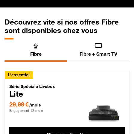
Découvrez vite si nos offres Fibre
sont disponibles chez vous
Fibre
Fibre + Smart TV
L'essentiel
Série Spéciale Livebox Lite Fibre
Série Spéciale Livebox
Lite
29,99 € par mois , Engagement 12 mois
29,99 €
/mois
Engagement 12 mois