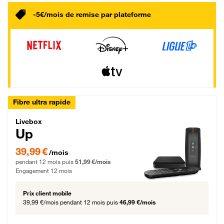
-5€/mois de remise par plateforme
Fibre ultra rapide
Livebox Up Fibre
Livebox
Up
39,99 € par mois pendant 12 mois puis 51,99 € par mois, Engagement 12 moi
39,99 €
/mois
pendant 12 mois puis
51,99 €/mois
Engagement 12 mois
Prix client mobile
39,99 €/mois
pendant 12 mois puis
46,99 €/mois