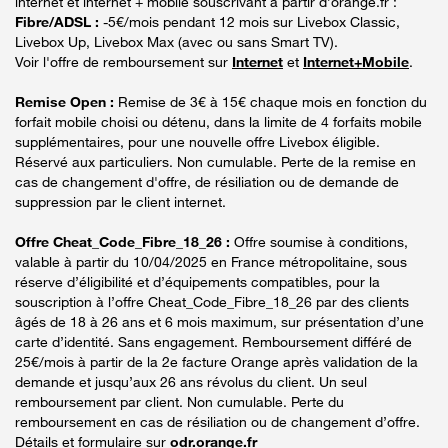
internet et internet + mobile souscrivant à partir d’orange.fr :
Fibre/ADSL :
-5€/mois pendant 12 mois sur Livebox Classic,
Livebox Up, Livebox Max (avec ou sans Smart TV).
Voir l'offre de remboursement sur
Internet
et
Internet+Mobile
.
Remise Open :
Remise de 3€ à 15€ chaque mois en fonction du
forfait mobile choisi ou détenu, dans la limite de 4 forfaits mobile
supplémentaires, pour une nouvelle offre Livebox éligible.
Réservé aux particuliers. Non cumulable. Perte de la remise en
cas de changement d'offre, de résiliation ou de demande de
suppression par le client internet.
Offre Cheat_Code_Fibre_18_26 :
Offre soumise à conditions,
valable à partir du 10/04/2025 en France métropolitaine, sous
réserve d’éligibilité et d’équipements compatibles, pour la
souscription à l’offre Cheat_Code_Fibre_18_26 par des clients
âgés de 18 à 26 ans et 6 mois maximum, sur présentation d’une
carte d’identité. Sans engagement. Remboursement différé de
25€/mois à partir de la 2e facture Orange après validation de la
demande et jusqu’aux 26 ans révolus du client. Un seul
remboursement par client. Non cumulable. Perte du
remboursement en cas de résiliation ou de changement d’offre.
Détails et formulaire sur
odr.orange.fr