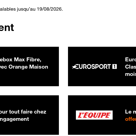
valables jusqu’au 19/08/2026.
ent
ebox Max Fibre,
Euro
 € par mois
ec Orange Maison
Clas
moi
ur tout faire chez
Le m
 engagement
offe