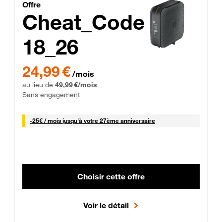
Cheat_Code Fibre_18_26
Offre
Cheat_Code
18_26
 Engagement 12 mois
24,99 € par mois pendant 0 mois puis 49,99 € par mois, Sans 
24,99 €
/mois
au lieu de
49,99 €/mois
Sans engagement
25 € par mois
-
25€ / mois
jusqu'à votre 27ème anniversaire
Choisir cette offre
Voir le détail