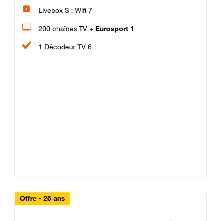
Livebox S : Wifi 7
200 chaînes TV +
Eurosport 1
1 Décodeur TV 6
Offre - 26 ans