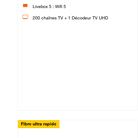
Livebox 5 : Wifi 5
200 chaînes TV + 1 Décodeur TV UHD
Fibre ultra rapide