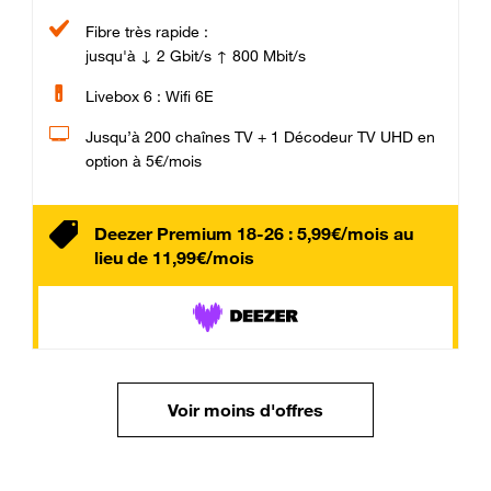
Fibre très rapide :
jusqu'à ↓ 2 Gbit/s ↑ 800 Mbit/s
Livebox 6 : Wifi 6E
Jusqu’à 200 chaînes TV + 1 Décodeur TV UHD en
option à 5€/mois
Deezer Premium 18-26 : 5,99€/mois au
lieu de 11,99€/mois
Voir moins d'offres