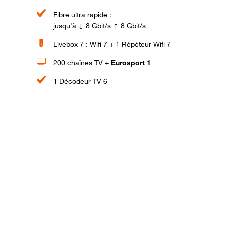
Fibre ultra rapide :
jusqu'à ↓ 8 Gbit/s ↑ 8 Gbit/s
Livebox 7 : Wifi 7 + 1 Répéteur Wifi 7
200 chaînes TV +
Eurosport 1
1 Décodeur TV 6