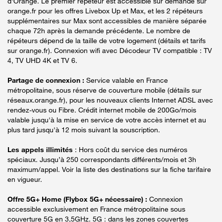
d'Orange. Le premier répéteur est accessible sur demande sur
orange.fr pour les offres Livebox Up et Max, et les 2 répéteurs
supplémentaires sur Max sont accessibles de manière séparée
chaque 72h après la demande précédente. Le nombre de
répéteurs dépend de la taille de votre logement (détails et tarifs
sur orange.fr). Connexion wifi avec Décodeur TV compatible : TV
4, TV UHD 4K et TV 6.
Partage de connexion :
Service valable en France
métropolitaine, sous réserve de couverture mobile (détails sur
réseaux.orange.fr), pour les nouveaux clients Internet ADSL avec
rendez-vous ou Fibre. Crédit internet mobile de 200Go/mois
valable jusqu'à la mise en service de votre accès internet et au
plus tard jusqu'à 12 mois suivant la souscription.
Les appels illimités
: Hors coût du service des numéros
spéciaux. Jusqu’à 250 correspondants différents/mois et 3h
maximum/appel. Voir la liste des destinations sur la fiche tarifaire
en vigueur.
Offre 5G+ Home (Flybox 5G+ nécessaire) :
Connexion
accessible exclusivement en France métropolitaine sous
couverture 5G en 3,5GHz. 5G : dans les zones couvertes