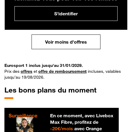
S'identifier
Voir moins d'offres
Eurosport 1 inclus jusqu'au 31/01/2029.
Prix des
offres
et
offre de remboursement
incluses, valables
jusqu’au 19/08/2026.
Les bons plans du moment
En ce moment, avec Livebox
Max Fibre, profitez de
20 € par mois
-
20€/mois
avec Orange