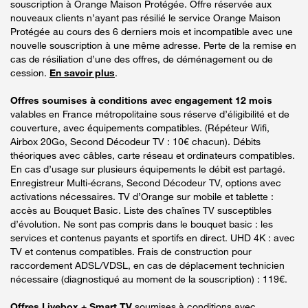
souscription à Orange Maison Protégée. Offre réservée aux
nouveaux clients n’ayant pas résilié le service Orange Maison
Protégée au cours des 6 derniers mois et incompatible avec une
nouvelle souscription à une même adresse. Perte de la remise en
cas de résiliation d’une des offres, de déménagement ou de
cession.
En savoir plus
.
Offres soumises à conditions avec engagement 12 mois
valables en France métropolitaine sous réserve d’éligibilité et de
couverture, avec équipements compatibles. (Répéteur Wifi,
Airbox 20Go, Second Décodeur TV : 10€ chacun). Débits
théoriques avec câbles, carte réseau et ordinateurs compatibles.
En cas d’usage sur plusieurs équipements le débit est partagé.
Enregistreur Multi-écrans, Second Décodeur TV, options avec
activations nécessaires. TV d’Orange sur mobile et tablette :
accès au Bouquet Basic. Liste des chaînes TV susceptibles
d’évolution. Ne sont pas compris dans le bouquet basic : les
services et contenus payants et sportifs en direct. UHD 4K : avec
TV et contenus compatibles. Frais de construction pour
raccordement ADSL/VDSL, en cas de déplacement technicien
nécessaire (diagnostiqué au moment de la souscription) : 119€.
Offres Livebox + Smart TV
soumises à conditions avec