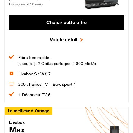
Engagement 12 mois
Choisir cette offre
Voir le détail
Fibre très rapide :
jusqu'à ↓ 2 Gbit/s partagés ↑ 800 Mbit/s
Livebox S : Wifi 7
200 chaînes TV +
Eurosport 1
1 Décodeur TV 6
Le meilleur d'Orange
Livebox Max Fibre
Livebox
Max