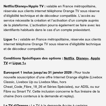
Netflix/Disney+/Apple TV :
valable en France métropolitaine,
réservée aux clients internet téléphone Orange TV sous réserve
d’éligibilité technique et de décodeur compatible. L'accès au
service nécessite la création et l'activation d'un compte auprès
de la plateforme. L’activation pourra également se faire avec les
identifiants habituels dans le cas d’un compte préexistant.
Ligue 1+ :
valable en France métropolitaine, réservée aux clients
internet téléphone Orange TV sous réserve d’éligibilité technique
et de décodeur compatible.
Conditions Spécifiques des options :
Netflix
,
Disney+
,
Apple
TV
et
Ligue 1+
Eurosport 1 inclus jusqu’au 31 janvier 2029 :
Pour toute
nouvelle souscription d’une offre Internet Orange éligible (Livebox
Classic, Livebox Up ou Livebox Max, hors
Cheat_Code_Fibre_18_26 et Séries Spéciales), sur ADSL ou sur
Fibre ou Smart TV. Cette inclusion concerne le flux linéaire de la
chaine (hors contenus à la demande et replay).
La TV d'Orange :
La TV à la demande Accès à certains