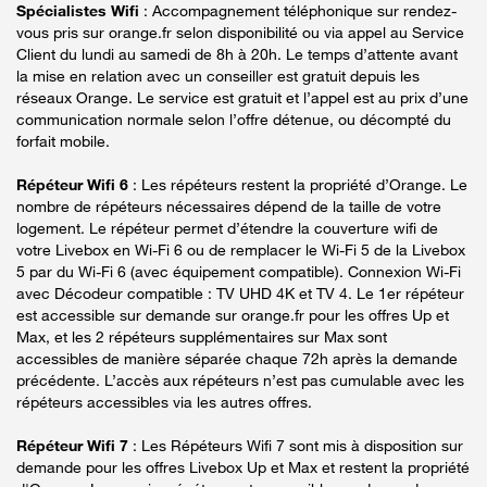
Spécialistes Wifi
: Accompagnement téléphonique sur rendez-
vous pris sur orange.fr selon disponibilité ou via appel au Service
Client du lundi au samedi de 8h à 20h. Le temps d’attente avant
la mise en relation avec un conseiller est gratuit depuis les
réseaux Orange. Le service est gratuit et l’appel est au prix d’une
communication normale selon l’offre détenue, ou décompté du
forfait mobile.
Répéteur Wifi 6
: Les répéteurs restent la propriété d’Orange. Le
nombre de répéteurs nécessaires dépend de la taille de votre
logement. Le répéteur permet d’étendre la couverture wifi de
votre Livebox en Wi-Fi 6 ou de remplacer le Wi-Fi 5 de la Livebox
5 par du Wi-Fi 6 (avec équipement compatible). Connexion Wi-Fi
avec Décodeur compatible : TV UHD 4K et TV 4. Le 1er répéteur
est accessible sur demande sur orange.fr pour les offres Up et
Max, et les 2 répéteurs supplémentaires sur Max sont
accessibles de manière séparée chaque 72h après la demande
précédente. L’accès aux répéteurs n’est pas cumulable avec les
répéteurs accessibles via les autres offres.
Répéteur Wifi 7
: Les Répéteurs Wifi 7 sont mis à disposition sur
demande pour les offres Livebox Up et Max et restent la propriété