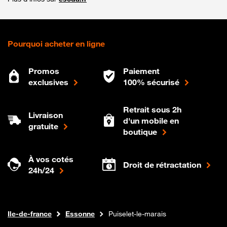
Pourquoi acheter en ligne
Promos
Paiement
exclusives
100% sécurisé
Retrait sous 2h
Livraison
d'un mobile en
gratuite
boutique
À vos cotés
Droit de rétractation
24h/24
Internet fibre
Boutique Orange
Ile-de-france
Essonne
Puiselet-le-marais