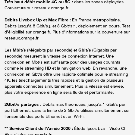
Très haut débit mobile 4G ou 5G :
dans les zones déployées.
Couverture sur reseaux.orange.fr.
Débits Livebox Up et Max Fibre :
En France métropolitaine.
Débits jusqu’à 8 Gbit/s↓ et 8 Gbit/s↑, déploiement en cours. Test
d’éligibilité sur orange.fr. Plus d’informations sur la couverture sur
reseaux.orange.fr
Les
Mbit/s
(Mégabits par seconde) et
Gbit/s
(Gigabits par
seconde) mesurent la vitesse de connexion Internet. Une
connexion en Mbt/s est suffisante pour des usages courants
comme le streaming HD et la navigation web. En revanche, une
connexion en Gbt/s offre une rapidité optimale pour le streaming
4K, les téléchargements très rapides et la gestion de plusieurs
appareils connectés simultanément. Plus la vitesse est élevée,
plus votre expérience en ligne sera fluide et performante.
2Gbit/s partagés
: Débits max théoriques, jusqu’à 1 Gbit/s par
port Ethernet, dans la limite de 2 Gbit/s utilisés simultanément sur
l’ensemble des ports Ethernet et en Wi-Fi.
** Service Client de l'Année 2026 :
Étude Ipsos bva – Viséo CI –
Plus d'infos sur
escda.fr