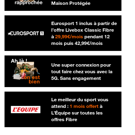
Maison Protégée
Eurosport 1 inclus à partir de
l’offre Livebox Classic Fibre
29,99 € par mois
à
29,99€/mois
pendant 12
42,99 € par m
mois puis
42,99€/mois
Une super connexion pour
tout faire chez vous avec la
5G. Sans engagement
Le meilleur du sport vous
attend :
1 mois offert
à
L’Équipe sur toutes les
offres Fibre