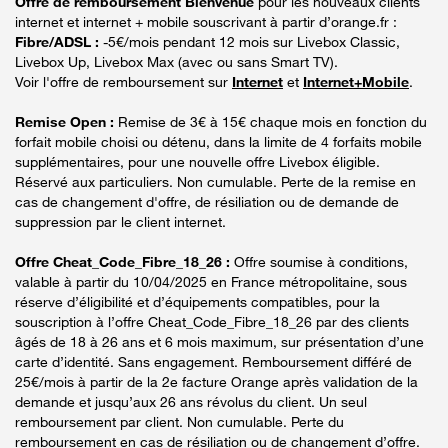
Offre de remboursement Bienvenue
pour les nouveaux clients
internet et internet + mobile souscrivant à partir d’orange.fr :
Fibre/ADSL :
-5€/mois pendant 12 mois sur Livebox Classic,
Livebox Up, Livebox Max (avec ou sans Smart TV).
Voir l'offre de remboursement sur
Internet
et
Internet+Mobile
.
Remise Open :
Remise de 3€ à 15€ chaque mois en fonction du
forfait mobile choisi ou détenu, dans la limite de 4 forfaits mobile
supplémentaires, pour une nouvelle offre Livebox éligible.
Réservé aux particuliers. Non cumulable. Perte de la remise en
cas de changement d'offre, de résiliation ou de demande de
suppression par le client internet.
Offre Cheat_Code_Fibre_18_26 :
Offre soumise à conditions,
valable à partir du 10/04/2025 en France métropolitaine, sous
réserve d’éligibilité et d’équipements compatibles, pour la
souscription à l’offre Cheat_Code_Fibre_18_26 par des clients
âgés de 18 à 26 ans et 6 mois maximum, sur présentation d’une
carte d’identité. Sans engagement. Remboursement différé de
25€/mois à partir de la 2e facture Orange après validation de la
demande et jusqu’aux 26 ans révolus du client. Un seul
remboursement par client. Non cumulable. Perte du
remboursement en cas de résiliation ou de changement d’offre.