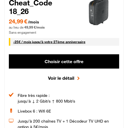
Cheat_Code
18_26
24,99 € par mois pendant 0 mois puis 49,99 € par mois, Sans engagement
24,99 €
/mois
au lieu de
49,99 €/mois
Sans engagement
25 € par mois
-
25€ / mois
jusqu'à votre 27ème anniversaire
Choisir cette offre
Voir le détail
Fibre très rapide :
jusqu'à ↓ 2 Gbit/s ↑ 800 Mbit/s
Livebox 6 : Wifi 6E
Jusqu’à 200 chaînes TV + 1 Décodeur TV UHD en
option à 5€/mois