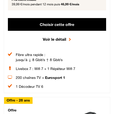
39,99 €/mois
pendant 12 mois puis
46,99 €/mois
Choisir cette offre
Voir le détail
Fibre ultra rapide :
jusqu'à ↓ 8 Gbit/s ↑ 8 Gbit/s
Livebox 7 : Wifi 7 + 1 Répéteur Wifi 7
200 chaînes TV +
Eurosport 1
1 Décodeur TV 6
Offre - 26 ans
Cheat_Code Fibre_18_26
Offre