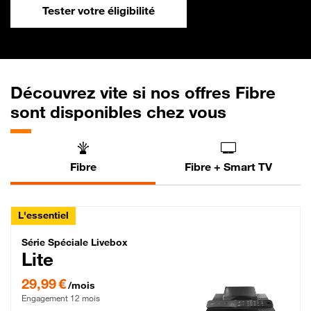
Tester votre éligibilité
Découvrez vite si nos offres Fibre
sont disponibles chez vous
Fibre
Fibre + Smart TV
L'essentiel
Série Spéciale Livebox Lite Fibre
Série Spéciale Livebox
Lite
29,99 € par mois , Engagement 12 mois
29,99 €
/mois
Engagement 12 mois