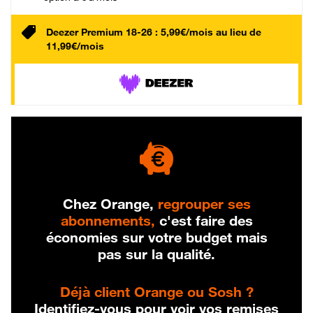
Deezer Premium 18-26 : 5,99€/mois au lieu de
11,99€/mois
Chez Orange,
regrouper ses
abonnements,
c'est faire des
économies sur votre budget mais
pas sur la qualité.
Déjà client Orange ou Sosh ?
Identifiez-vous pour voir vos remises