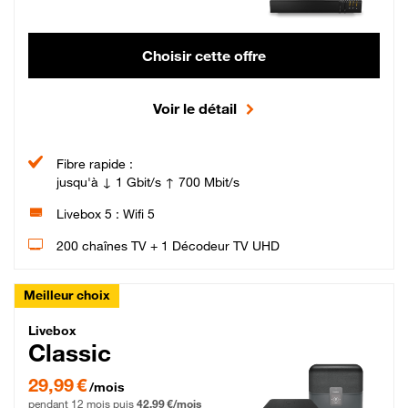
Choisir cette offre
Voir le détail
Fibre rapide :
jusqu'à ↓ 1 Gbit/s ↑ 700 Mbit/s
Livebox 5 : Wifi 5
200 chaînes TV + 1 Décodeur TV UHD
Meilleur choix
Livebox Classic Fibre
Livebox
Classic
29,99 € par mois pendant 12 mois puis 42,99 € par mois, Engagement 12 moi
29,99 €
/mois
pendant 12 mois puis
42,99 €/mois