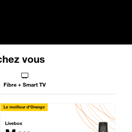
 chez vous
Fibre + Smart TV
Le meilleur d'Orange
Livebox Max Fibre
Livebox