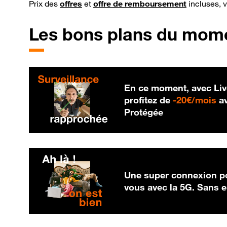
Prix des
offres
et
offre de remboursement
incluses, 
Les bons plans du mom
En ce moment, avec Liv
20
profitez de
-
20€/mois
av
Protégée
Une super connexion po
vous avec la 5G. Sans