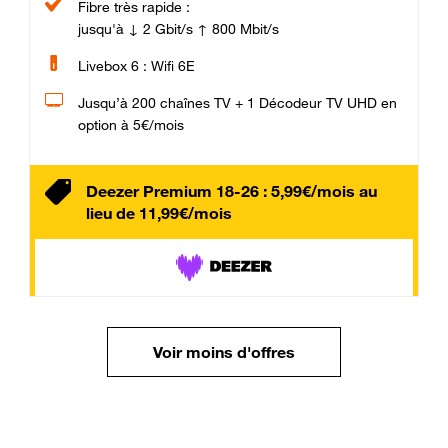
Fibre très rapide :
jusqu'à ↓ 2 Gbit/s ↑ 800 Mbit/s
Livebox 6 : Wifi 6E
Jusqu’à 200 chaînes TV + 1 Décodeur TV UHD en
option à 5€/mois
Deezer Premium 18-26 : 5,99€/mois au
lieu de 11,99€/mois
Voir moins d'offres