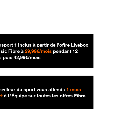
sport 1 inclus à partir de l’offre Livebox
29,99 € par mois
sic Fibre à
29,99€/mois
pendant 12
42,99 € par mois
s puis
42,99€/mois
eilleur du sport vous attend :
1 mois
rt
à L’Équipe sur toutes les offres Fibre