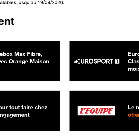
valables jusqu’au 19/08/2026.
ent
ebox Max Fibre,
Euro
 € par mois
ec Orange Maison
Clas
moi
ur tout faire chez
Le m
 engagement
offe