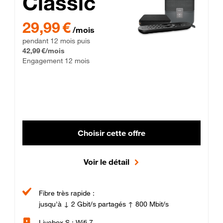
Classic
29,99 € par mois pendant 12 mois puis 42,99 € par mois, Enga
29,99 €
/mois
pendant 12 mois puis
42,99 €/mois
Engagement 12 mois
Choisir cette offre
Voir le détail
Fibre très rapide :
jusqu'à ↓ 2 Gbit/s partagés ↑ 800 Mbit/s
Livebox S : Wifi 7