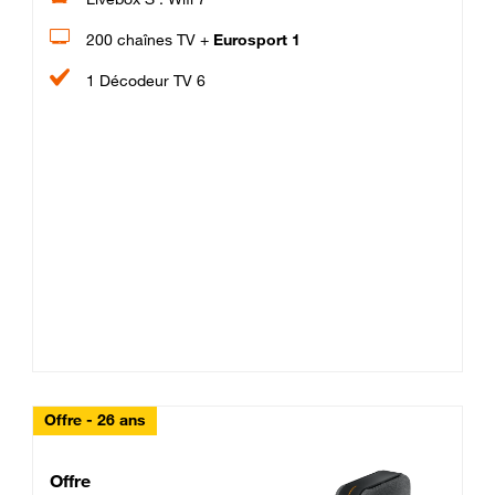
200 chaînes TV +
Eurosport 1
1 Décodeur TV 6
Offre - 26 ans
Cheat_Code Fibre_18_26
Offre