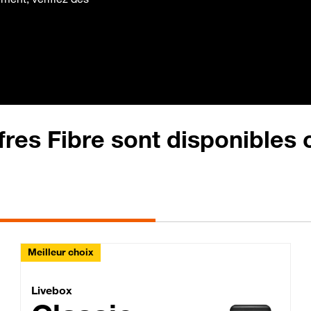
fres Fibre sont disponibles
Meilleur choix
Lite Fibre
Livebox Classic Fibre
Livebox