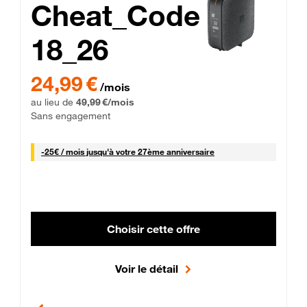
Cheat_Code
18_26
 Engagement 12 mois
24,99 € par mois pendant 0 mois puis 49,99 € par mois, Sans 
24,99 €
/mois
au lieu de
49,99 €/mois
Sans engagement
25 € par mois
-
25€ / mois
jusqu'à votre 27ème anniversaire
Choisir cette offre
Voir le détail