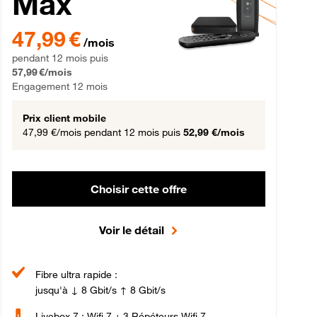
Max
gement 12 mois
47,99 € par mois pendant 12 mois puis 57,99 € par mois, Engageme
47,99 €
/mois
pendant 12 mois puis
57,99 €/mois
Engagement 12 mois
Prix client mobile
47,99 €/mois
pendant 12 mois puis
52,99 €/mois
Choisir cette offre
Voir le détail
Fibre ultra rapide :
jusqu'à ↓ 8 Gbit/s ↑ 8 Gbit/s
Livebox 7 : Wifi 7 + 3 Répéteurs Wifi 7