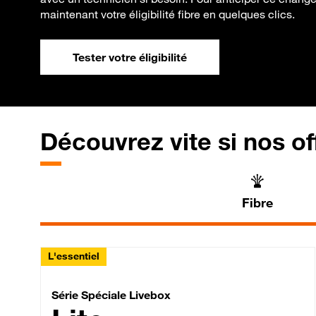
maintenant votre éligibilité fibre en quelques clics.
Tester votre éligibilité
Découvrez vite si nos of
Fibre
L'essentiel
Série Spéciale Livebox 
Série Spéciale Livebox