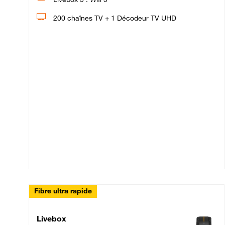
200 chaînes TV + 1 Décodeur TV UHD
Fibre ultra rapide
Livebox Up Fibre
Livebox