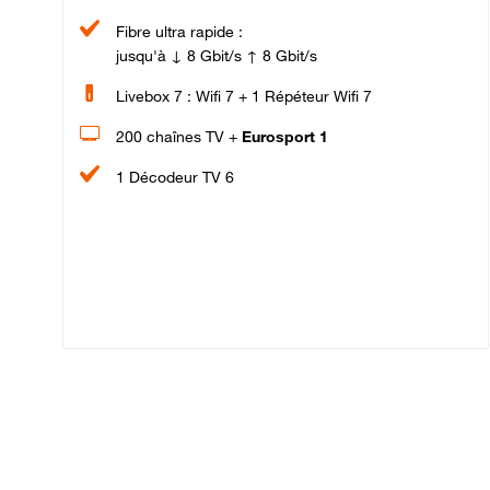
Fibre ultra rapide :
jusqu'à ↓ 8 Gbit/s ↑ 8 Gbit/s
Livebox 7 : Wifi 7 + 1 Répéteur Wifi 7
200 chaînes TV +
Eurosport 1
1 Décodeur TV 6