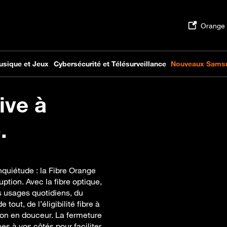
ive à
.
nquiétude : la Fibre Orange
uption. Avec la fibre optique,
s usages quotidiens, du
tout, de l’éligibilité fibre à
tion en douceur. La fermeture
s à vos côtés pour faciliter