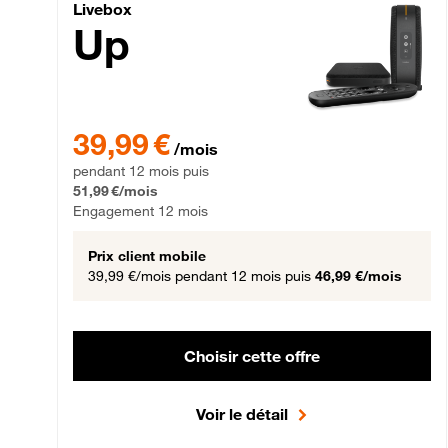
Livebox Up Fibre
Livebox
Up
39,99 € par mois pendant 12 mois puis 51,99 € par mois,
39,99 €
/mois
pendant 12 mois puis
51,99 €/mois
Engagement 12 mois
Prix client mobile
39,99 €/mois
pendant 12 mois puis
46,99 €/mois
Choisir cette offre
Voir le détail