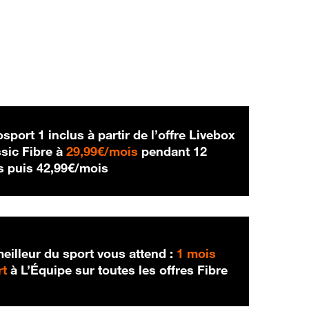
sport 1 inclus à partir de l’offre Livebox
29,99 € par mois
sic Fibre à
29,99€/mois
pendant 12
42,99 € par mois
s puis
42,99€/mois
eilleur du sport vous attend :
1 mois
rt
à L’Équipe sur toutes les offres Fibre