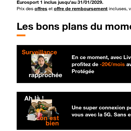
Eurosport 1 inclus jusqu'au 31/01/2029.
Prix des
offres
et
offre de remboursement
incluses, 
Les bons plans du mom
En ce moment, avec Liv
20
profitez de
-
20€/mois
av
Protégée
Une super connexion po
vous avec la 5G. Sans