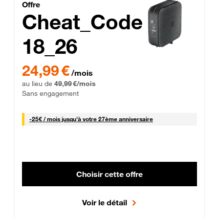
Cheat_Code Fibre_18_26
Offre
Cheat_Code
18_26
 Engagement 12 mois
24,99 € par mois pendant 0 mois puis 49,99 € par mois, Sans 
24,99 €
/mois
au lieu de
49,99 €/mois
Sans engagement
25 € par mois
-
25€ / mois
jusqu'à votre 27ème anniversaire
Choisir cette offre
Voir le détail