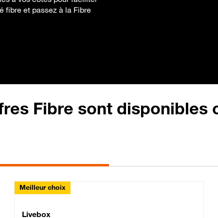
 fibre et passez à la Fibre
fres Fibre sont disponibles
Meilleur choix
Lite Fibre
Livebox Classic Fibre
Livebox