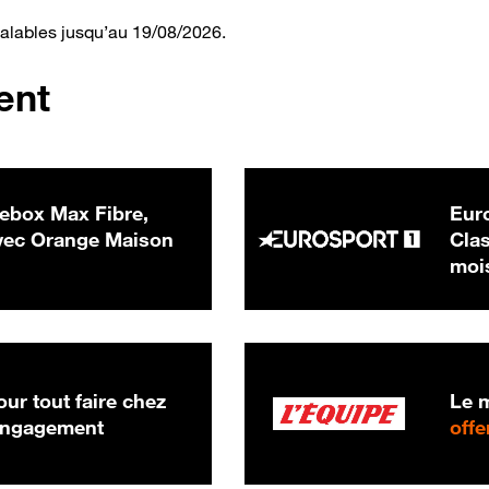
valables jusqu’au 19/08/2026.
ent
ebox Max Fibre,
Euro
 € par mois
ec Orange Maison
Clas
moi
ur tout faire chez
Le m
 engagement
offe