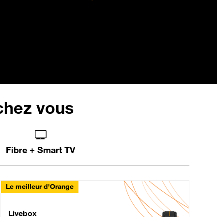
 chez vous
Fibre + Smart TV
Le meilleur d'Orange
Livebox Max Fibre
Livebox