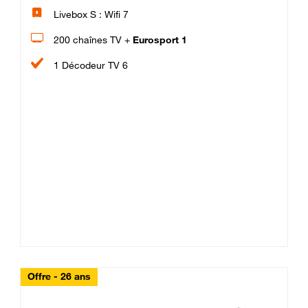
Livebox S : Wifi 7
200 chaînes TV +
Eurosport 1
1 Décodeur TV 6
Offre - 26 ans