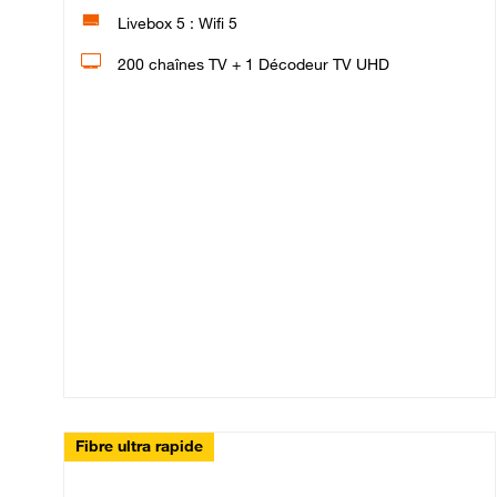
Livebox 5 : Wifi 5
200 chaînes TV + 1 Décodeur TV UHD
Fibre ultra rapide