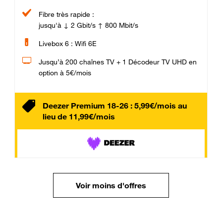
Fibre très rapide :
jusqu'à ↓ 2 Gbit/s ↑ 800 Mbit/s
Livebox 6 : Wifi 6E
Jusqu’à 200 chaînes TV + 1 Décodeur TV UHD en
option à 5€/mois
Deezer Premium 18-26 : 5,99€/mois au
lieu de 11,99€/mois
Voir moins d'offres