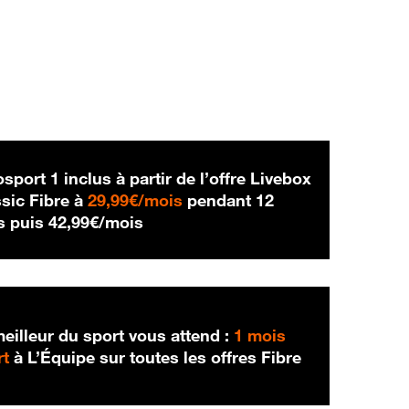
sport 1 inclus à partir de l’offre Livebox
29,99 € par mois
sic Fibre à
29,99€/mois
pendant 12
42,99 € par mois
s puis
42,99€/mois
eilleur du sport vous attend :
1 mois
rt
à L’Équipe sur toutes les offres Fibre