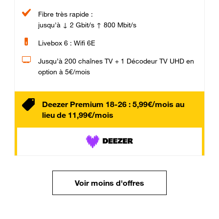
Fibre très rapide :
jusqu'à ↓ 2 Gbit/s ↑ 800 Mbit/s
Livebox 6 : Wifi 6E
Jusqu’à 200 chaînes TV + 1 Décodeur TV UHD en
option à 5€/mois
Deezer Premium 18-26 : 5,99€/mois au
lieu de 11,99€/mois
Voir moins d'offres