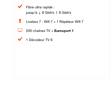
Fibre ultra rapide :
jusqu'à ↓ 8 Gbit/s ↑ 8 Gbit/s
Livebox 7 : Wifi 7 + 1 Répéteur Wifi 7
200 chaînes TV +
Eurosport 1
1 Décodeur TV 6