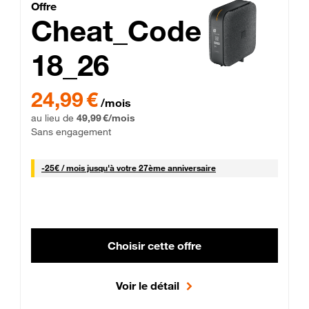
Cheat_Code Fibre_18_26
Offre
Cheat_Code
18_26
 Engagement 12 mois
24,99 € par mois pendant 0 mois puis 49,99 € par mois, Sans 
24,99 €
/mois
au lieu de
49,99 €/mois
Sans engagement
25 € par mois
-
25€ / mois
jusqu'à votre 27ème anniversaire
Choisir cette offre
Voir le détail