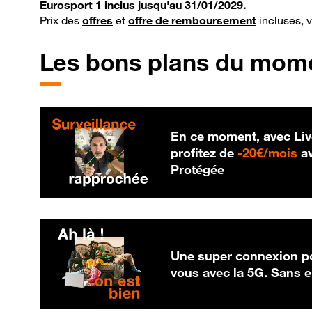
Eurosport 1 inclus jusqu'au 31/01/2029.
Prix des
offres
et
offre de remboursement
incluses, 
Les bons plans du mom
En ce moment, avec Liv
20
profitez de
-
20€/mois
av
Protégée
Une super connexion po
vous avec la 5G. Sans