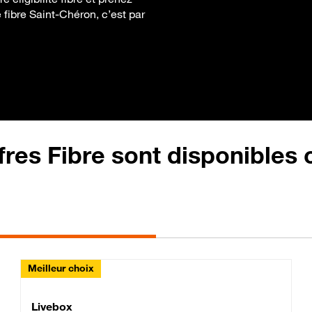
 fibre Saint-Chéron, c’est par
fres Fibre sont disponibles
Meilleur choix
Lite Fibre
Livebox Classic Fibre
Livebox