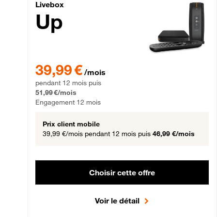
Livebox Up Fibre
Livebox
Up
39,99 € par mois pendant 12 mois puis 51,99 € par mois,
39,99 €
/mois
pendant 12 mois puis
51,99 €/mois
Engagement 12 mois
Prix client mobile
39,99 €/mois
pendant 12 mois puis
46,99 €/mois
Choisir cette offre
Voir le détail