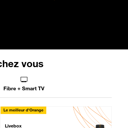
 chez vous
Fibre + Smart TV
Le meilleur d'Orange
Livebox Max Fibre
Livebox