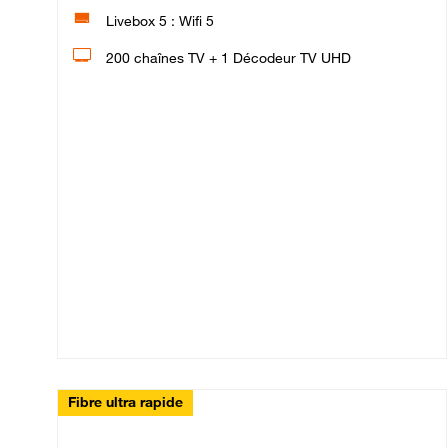
Livebox 5 : Wifi 5
200 chaînes TV + 1 Décodeur TV UHD
Fibre ultra rapide