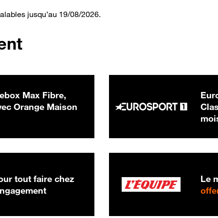
valables jusqu’au 19/08/2026.
ent
ebox Max Fibre,
Euro
 € par mois
ec Orange Maison
Clas
moi
ur tout faire chez
Le m
 engagement
offe