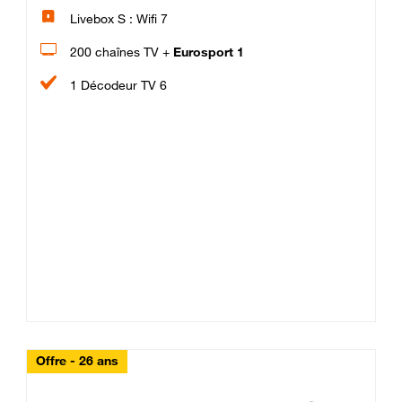
Livebox S : Wifi 7
200 chaînes TV +
Eurosport 1
1 Décodeur TV 6
Offre - 26 ans