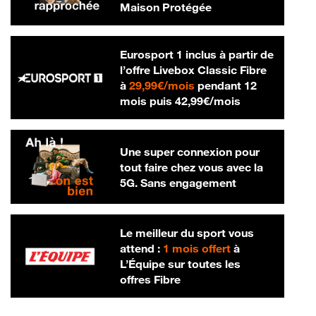
Maison Protégée
Eurosport 1 inclus à partir de
l’offre Livebox Classic Fibre
29,99 € par mois
à
29,99€/mois
pendant 12
42,99 € par m
mois puis
42,99€/mois
Une super connexion pour
tout faire chez vous avec la
5G. Sans engagement
Le meilleur du sport vous
attend :
1 mois offert
à
L’Équipe sur toutes les
offres Fibre