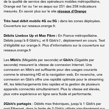
de la qualité de service des opérateurs mobiles métropolitains,
Orange est 1er ou 1er ex æquo sur 251 des 258 indicateurs
mesurés. En savoir plus sur le site
réseaux d'Orange
Très haut débit mobile 4G ou 5G :
dans les zones déployées.
Couverture sur reseaux.orange.fr.
Débits Livebox Up et Max Fibre :
En France métropolitaine.
Débits jusqu’à 8 Gbit/s↓ et 8 Gbit/s↑, déploiement en cours. Test
d’éligibilité sur orange.fr. Plus d’informations sur la couverture sur
reseaux.orange.fr
Les
Mbit/s
(Mégabits par seconde) et
Gbit/s
(Gigabits par
seconde) mesurent la vitesse de connexion Internet. Une
connexion en Mbt/s est suffisante pour des usages courants
comme le streaming HD et la navigation web. En revanche, une
connexion en Gbt/s offre une rapidité optimale pour le streaming
4K, les téléchargements très rapides et la gestion de plusieurs
appareils connectés simultanément. Plus la vitesse est élevée,
plus votre expérience en ligne sera fluide et performante.
2Gbit/s partagés
: Débits max théoriques, jusqu’à 1 Gbit/s par
port Ethernet, dans la limite de 2 Gbit/s utilisés simultanément sur