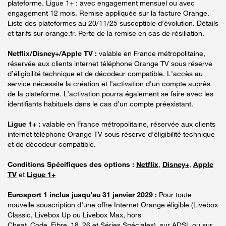
plateforme. Ligue 1+ : avec engagement mensuel ou avec
engagement 12 mois. Remise appliquée sur la facture Orange.
Liste des plateformes au 20/11/25 susceptible d’évolution. Détails
et tarifs sur orange.fr. Perte de la remise en cas de résiliation.
Netflix/Disney+/Apple TV :
valable en France métropolitaine,
réservée aux clients internet téléphone Orange TV sous réserve
d’éligibilité technique et de décodeur compatible. L'accès au
service nécessite la création et l'activation d'un compte auprès
de la plateforme. L’activation pourra également se faire avec les
identifiants habituels dans le cas d’un compte préexistant.
Ligue 1+ :
valable en France métropolitaine, réservée aux clients
internet téléphone Orange TV sous réserve d’éligibilité technique
et de décodeur compatible.
Conditions Spécifiques des options :
Netflix
,
Disney+
,
Apple
TV
et
Ligue 1+
Eurosport 1 inclus jusqu’au 31 janvier 2029 :
Pour toute
nouvelle souscription d’une offre Internet Orange éligible (Livebox
Classic, Livebox Up ou Livebox Max, hors
Cheat_Code_Fibre_18_26 et Séries Spéciales), sur ADSL ou sur