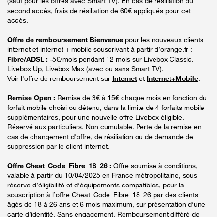
(sauf pour les offres avec Smart TV). En cas de résiliation du
second accès, frais de résiliation de 60€ appliqués pour cet
accès.
Offre de remboursement Bienvenue
pour les nouveaux clients
internet et internet + mobile souscrivant à partir d’orange.fr :
Fibre/ADSL :
-5€/mois pendant 12 mois sur Livebox Classic,
Livebox Up, Livebox Max (avec ou sans Smart TV).
Voir l'offre de remboursement sur
Internet
et
Internet+Mobile
.
Remise Open :
Remise de 3€ à 15€ chaque mois en fonction du
forfait mobile choisi ou détenu, dans la limite de 4 forfaits mobile
supplémentaires, pour une nouvelle offre Livebox éligible.
Réservé aux particuliers. Non cumulable. Perte de la remise en
cas de changement d'offre, de résiliation ou de demande de
suppression par le client internet.
Offre Cheat_Code_Fibre_18_26 :
Offre soumise à conditions,
valable à partir du 10/04/2025 en France métropolitaine, sous
réserve d’éligibilité et d’équipements compatibles, pour la
souscription à l’offre Cheat_Code_Fibre_18_26 par des clients
âgés de 18 à 26 ans et 6 mois maximum, sur présentation d’une
carte d’identité. Sans engagement. Remboursement différé de