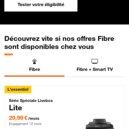
Tester votre éligibilité
Découvrez vite si nos offres Fibre
sont disponibles chez vous
Fibre
Fibre + Smart TV
L'essentiel
Série Spéciale Livebox Lite Fibre
Série Spéciale Livebox
Lite
29,99 € par mois , Engagement 12 mois
29,99 €
/mois
Engagement 12 mois