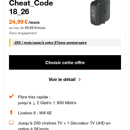
Cheat_Code
18_26
24,99 € par mois pendant 0 mois puis 49,99 € par mois, Sans engagement
24,99 €
/mois
au lieu de
49,99 €/mois
Sans engagement
25 € par mois
-
25€ / mois
jusqu'à votre 27ème anniversaire
Choisir cette offre
Voir le détail
Fibre très rapide :
jusqu'à ↓ 2 Gbit/s ↑ 800 Mbit/s
Livebox 6 : Wifi 6E
Jusqu’à 200 chaînes TV + 1 Décodeur TV UHD en
option à 5€/mois