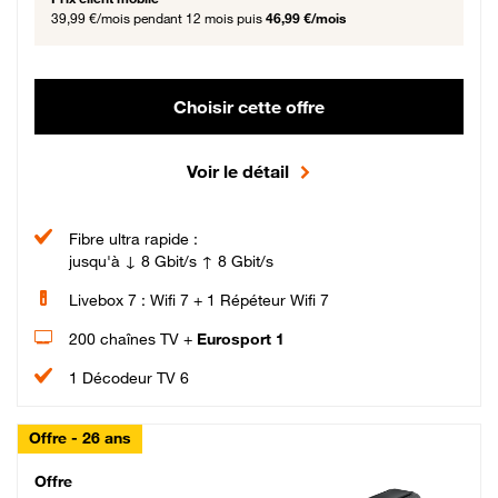
39,99 €/mois
pendant 12 mois puis
46,99 €/mois
Choisir cette offre
Voir le détail
Fibre ultra rapide :
jusqu'à ↓ 8 Gbit/s ↑ 8 Gbit/s
Livebox 7 : Wifi 7 + 1 Répéteur Wifi 7
200 chaînes TV +
Eurosport 1
1 Décodeur TV 6
Offre - 26 ans
Cheat_Code Fibre_18_26
Offre