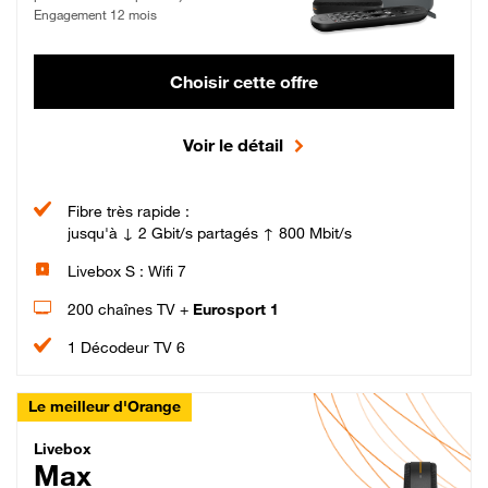
Engagement 12 mois
Choisir cette offre
Voir le détail
Fibre très rapide :
jusqu'à ↓ 2 Gbit/s partagés ↑ 800 Mbit/s
Livebox S : Wifi 7
200 chaînes TV +
Eurosport 1
1 Décodeur TV 6
Le meilleur d'Orange
Livebox Max Fibre
Livebox
Max