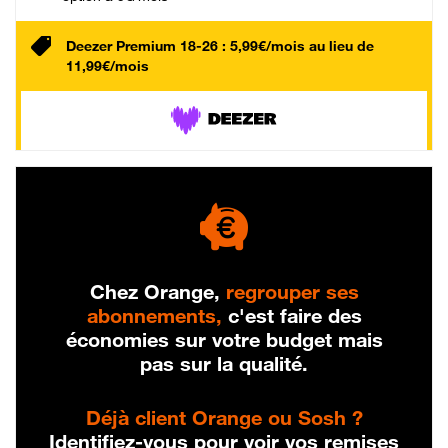
Deezer Premium 18-26 : 5,99€/mois au lieu de
11,99€/mois
Chez Orange,
regrouper ses
abonnements,
c'est faire des
économies sur votre budget mais
pas sur la qualité.
Déjà client Orange ou Sosh ?
Identifiez-vous pour voir vos remises