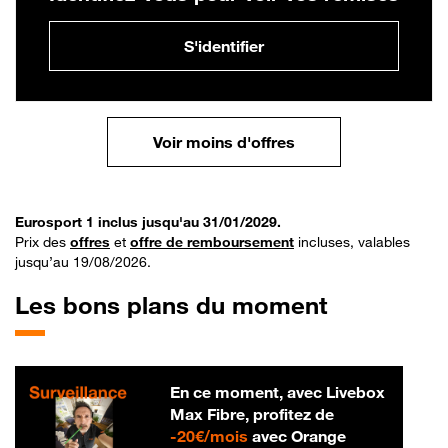
S'identifier
Voir moins d'offres
Eurosport 1 inclus jusqu'au 31/01/2029.
Prix des
offres
et
offre de remboursement
incluses, valables
jusqu’au 19/08/2026.
Les bons plans du moment
En ce moment, avec Livebox
Max Fibre, profitez de
20 € par mois
-
20€/mois
avec Orange