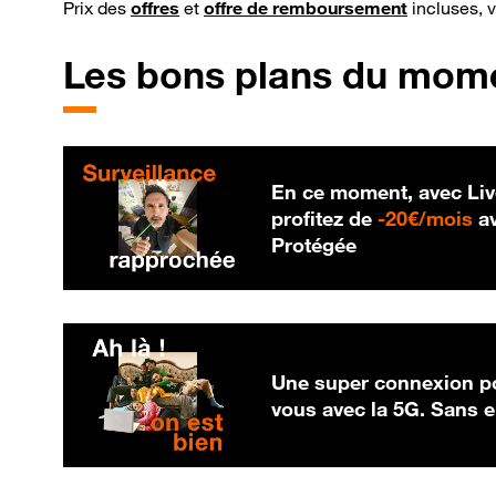
Prix des
offres
et
offre de remboursement
incluses, 
Les bons plans du mom
En ce moment, avec Liv
20
profitez de
-
20€/mois
av
Protégée
Une super connexion po
vous avec la 5G. Sans