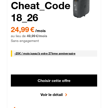
Cheat_Code
18_26
 Engagement 12 mois
24,99 € par mois pendant 0 mois puis 49,99 € par mois, Sans 
24,99 €
/mois
au lieu de
49,99 €/mois
Sans engagement
25 € par mois
-
25€ / mois
jusqu'à votre 27ème anniversaire
Choisir cette offre
Voir le détail