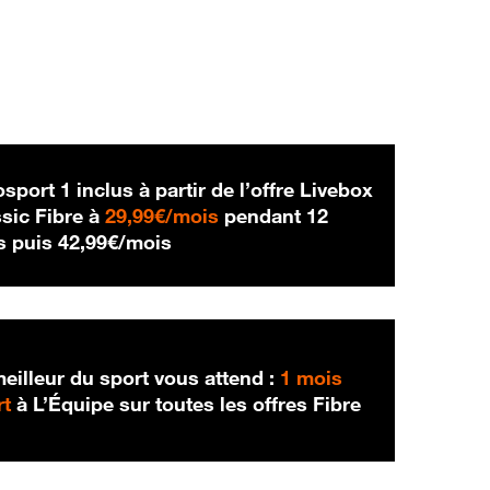
sport 1 inclus à partir de l’offre Livebox
29,99 € par mois
sic Fibre à
29,99€/mois
pendant 12
42,99 € par mois
s puis
42,99€/mois
eilleur du sport vous attend :
1 mois
rt
à L’Équipe sur toutes les offres Fibre