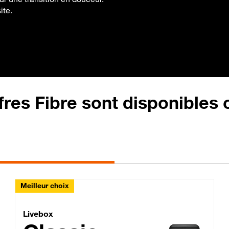
ite.
fres Fibre sont disponibles
Meilleur choix
Lite Fibre
Livebox Classic Fibre
Livebox