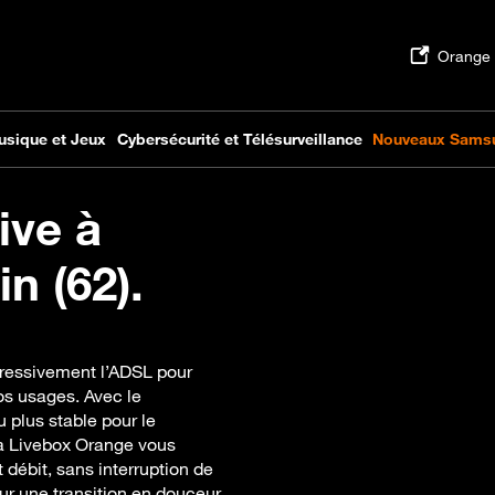
ive à
n (62).
gressivement l’ADSL pour
vos usages. Avec le
 plus stable pour le
 La Livebox Orange vous
 débit, sans interruption de
 une transition en douceur.