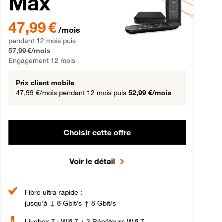
Max
gement 12 mois
47,99 € par mois pendant 12 mois puis 57,99 € par mois, Engageme
47,99 €
/mois
pendant 12 mois puis
57,99 €/mois
Engagement 12 mois
Prix client mobile
47,99 €/mois
pendant 12 mois puis
52,99 €/mois
Choisir cette offre
Voir le détail
Fibre ultra rapide :
jusqu'à ↓ 8 Gbit/s ↑ 8 Gbit/s
Livebox 7 : Wifi 7 + 3 Répéteurs Wifi 7