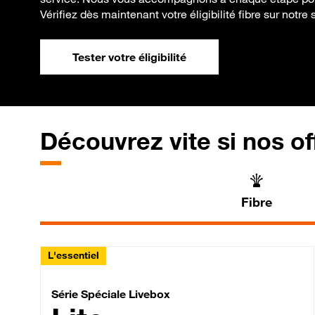
Vérifiez dès maintenant votre éligibilité fibre sur notre s
Tester votre éligibilité
Découvrez vite si nos of
Fibre
L'essentiel
Série Spéciale Livebox 
Série Spéciale Livebox