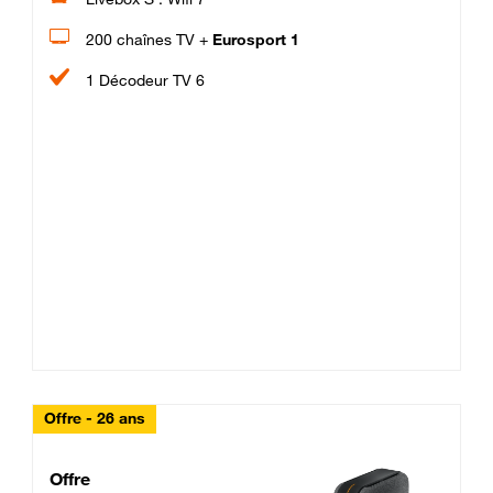
200 chaînes TV +
Eurosport 1
1 Décodeur TV 6
Offre - 26 ans
Cheat_Code Fibre_18_26
Offre