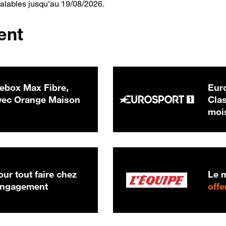
valables jusqu’au 19/08/2026.
ent
ebox Max Fibre,
Euro
 € par mois
ec Orange Maison
Clas
moi
ur tout faire chez
Le m
 engagement
offe