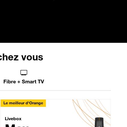
 chez vous
Fibre + Smart TV
Le meilleur d'Orange
Livebox Max Fibre
Livebox