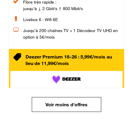
Fibre très rapide :
jusqu'à ↓ 2 Gbit/s ↑ 800 Mbit/s
Livebox 6 : Wifi 6E
Jusqu’à 200 chaînes TV + 1 Décodeur TV UHD en
option à 5€/mois
Deezer Premium 18-26 : 5,99€/mois au
lieu de 11,99€/mois
Voir moins d'offres