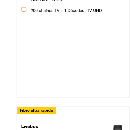
200 chaînes TV + 1 Décodeur TV UHD
Fibre ultra rapide
Livebox Up Fibre
Livebox