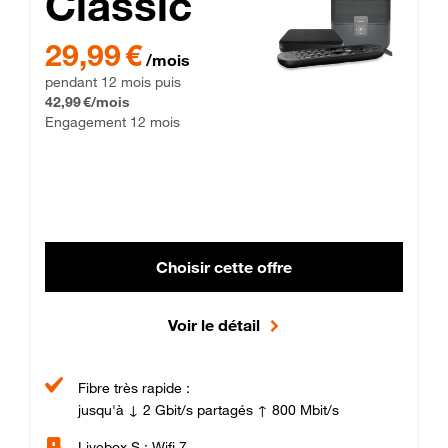
Classic
29,99 € par mois pendant 12 mois puis 42,99 € par mois, Enga
29,99 €
/mois
pendant 12 mois puis
42,99 €/mois
Engagement 12 mois
Choisir cette offre
Voir le détail
Fibre très rapide :
jusqu'à ↓ 2 Gbit/s partagés ↑ 800 Mbit/s
Livebox S : Wifi 7