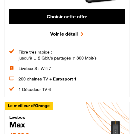
Choisir cette offre
Voir le détail
Fibre très rapide :
jusqu'à ↓ 2 Gbit/s partagés ↑ 800 Mbit/s
Livebox S : Wifi 7
200 chaînes TV +
Eurosport 1
1 Décodeur TV 6
Le meilleur d'Orange
Livebox Max Fibre
Livebox
Max
47,99 € par mois pendant 12 mois puis 57,99 € par mois, Engagement 12 moi