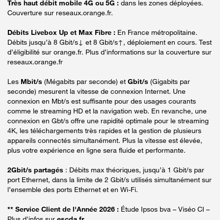
Très haut débit mobile 4G ou 5G :
dans les zones déployées.
Couverture sur reseaux.orange.fr.
Débits Livebox Up et Max Fibre :
En France métropolitaine.
Débits jusqu’à 8 Gbit/s↓ et 8 Gbit/s↑, déploiement en cours. Test
d’éligibilité sur orange.fr. Plus d’informations sur la couverture sur
reseaux.orange.fr
Les
Mbit/s
(Mégabits par seconde) et
Gbit/s
(Gigabits par
seconde) mesurent la vitesse de connexion Internet. Une
connexion en Mbt/s est suffisante pour des usages courants
comme le streaming HD et la navigation web. En revanche, une
connexion en Gbt/s offre une rapidité optimale pour le streaming
4K, les téléchargements très rapides et la gestion de plusieurs
appareils connectés simultanément. Plus la vitesse est élevée,
plus votre expérience en ligne sera fluide et performante.
2Gbit/s partagés
: Débits max théoriques, jusqu’à 1 Gbit/s par
port Ethernet, dans la limite de 2 Gbit/s utilisés simultanément sur
l’ensemble des ports Ethernet et en Wi-Fi.
** Service Client de l'Année 2026 :
Étude Ipsos bva – Viséo CI –
Plus d'infos sur
escda.fr