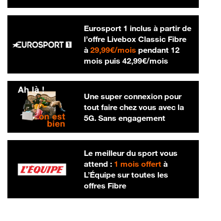
Eurosport 1 inclus à partir de
l’offre Livebox Classic Fibre
29,99 € par mois
à
29,99€/mois
pendant 12
42,99 € par m
mois puis
42,99€/mois
Une super connexion pour
tout faire chez vous avec la
5G. Sans engagement
Le meilleur du sport vous
attend :
1 mois offert
à
L’Équipe sur toutes les
offres Fibre