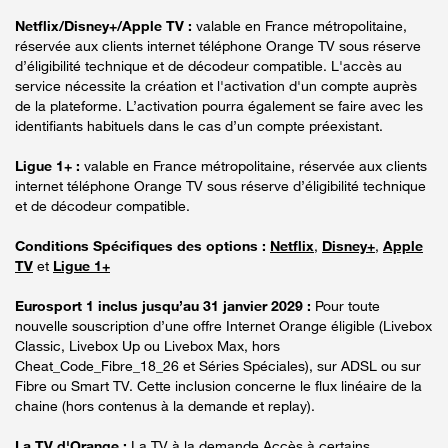
Netflix/Disney+/Apple TV :
valable en France métropolitaine,
réservée aux clients internet téléphone Orange TV sous réserve
d’éligibilité technique et de décodeur compatible. L'accès au
service nécessite la création et l'activation d'un compte auprès
de la plateforme. L’activation pourra également se faire avec les
identifiants habituels dans le cas d’un compte préexistant.
Ligue 1+ :
valable en France métropolitaine, réservée aux clients
internet téléphone Orange TV sous réserve d’éligibilité technique
et de décodeur compatible.
Conditions Spécifiques des options :
Netflix
,
Disney+
,
Apple
TV
et
Ligue 1+
Eurosport 1 inclus jusqu’au 31 janvier 2029 :
Pour toute
nouvelle souscription d’une offre Internet Orange éligible (Livebox
Classic, Livebox Up ou Livebox Max, hors
Cheat_Code_Fibre_18_26 et Séries Spéciales), sur ADSL ou sur
Fibre ou Smart TV. Cette inclusion concerne le flux linéaire de la
chaine (hors contenus à la demande et replay).
La TV d'Orange :
La TV à la demande Accès à certains