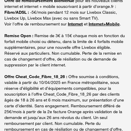
Offre de remboursement Bienvenue
pour les nouveaux clients
internet et internet + mobile souscrivant à partir d’orange.fr :
Fibre/ADSL :
-5€/mois pendant 12 mois sur Livebox Classic,
Livebox Up, Livebox Max (avec ou sans Smart TV).
Voir l'offre de remboursement sur
Internet
et
Internet+Mobile
.
Remise Open :
Remise de 3€ à 15€ chaque mois en fonction du
forfait mobile choisi ou détenu, dans la limite de 4 forfaits mobile
supplémentaires, pour une nouvelle offre Livebox éligible.
Réservé aux particuliers. Non cumulable. Perte de la remise en
cas de changement d'offre, de résiliation ou de demande de
suppression par le client internet.
Offre Cheat_Code_Fibre_18_26 :
Offre soumise à conditions,
valable à partir du 10/04/2025 en France métropolitaine, sous
réserve d’éligibilité et d’équipements compatibles, pour la
souscription à l’offre Cheat_Code_Fibre_18_26 par des clients
âgés de 18 à 26 ans et 6 mois maximum, sur présentation d’une
carte d’identité. Sans engagement. Remboursement différé de
25€/mois à partir de la 2e facture Orange après validation de la
demande et jusqu’aux 26 ans révolus du client. Un seul
remboursement par client. Non cumulable. Perte du
remboursement en cas de résiliation ou de changement d’offre.