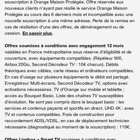
souscription à Orange Maison Protégée. Offre réservée aux
nouveaux clients n’ayant pas résilié le service Orange Maison
Protégée au cours des 6 derniers mois et incompatible avec une
nouvelle souscription à une même adresse. Perte de la remise en
cas de résiliation d’une des offres, de déménagement ou de
cession.
En savoir plus
.
Offres soumises à conditions avec engagement 12 mois
valables en France métropolitaine sous réserve d’éligibilité et de
couverture, avec équipements compatibles. (Répéteur Wifi,
Airbox 20Go, Second Décodeur TV : 10€ chacun). Débits
théoriques avec câbles, carte réseau et ordinateurs compatibles.
En cas d’usage sur plusieurs équipements le débit est partagé.
Enregistreur Multi-écrans, Second Décodeur TV, options avec
activations nécessaires. TV d’Orange sur mobile et tablette :
accès au Bouquet Basic. Liste des chaînes TV susceptibles
d’évolution. Ne sont pas compris dans le bouquet basic : les
services et contenus payants et sportifs en direct. UHD 4K : avec
TV et contenus compatibles. Frais de construction pour
raccordement ADSL/VDSL, en cas de déplacement technicien
nécessaire (diagnostiqué au moment de la souscription) : 119€.
Offres Livebox + Smart TV
soumises à conditions avec