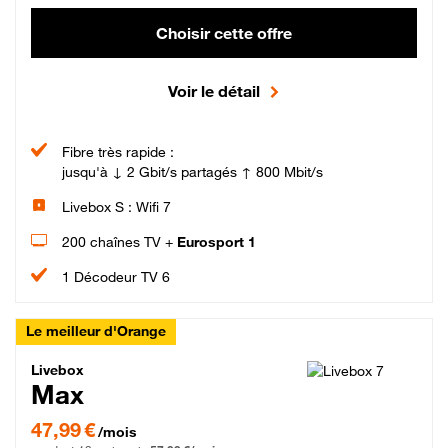
Choisir cette offre
Voir le détail
Fibre très rapide :
jusqu'à ↓ 2 Gbit/s partagés ↑ 800 Mbit/s
Livebox S : Wifi 7
200 chaînes TV +
Eurosport 1
1 Décodeur TV 6
Le meilleur d'Orange
Livebox Max Fibre
Livebox
Max
47,99 € par mois pendant 12 mois puis 57,99 € par mois, Engagement 12 moi
47,99 €
/mois