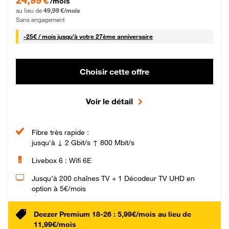
/mois
au lieu de
49,99 €/mois
Sans engagement
25 € par mois
-
25€ / mois
jusqu'à votre 27ème anniversaire
Choisir cette offre
Voir le détail
Fibre très rapide :
jusqu'à ↓ 2 Gbit/s ↑ 800 Mbit/s
Livebox 6 : Wifi 6E
Jusqu’à 200 chaînes TV + 1 Décodeur TV UHD en
option à 5€/mois
Deezer Premium 18-26 : 5,99€/mois au lieu de
11,99€/mois