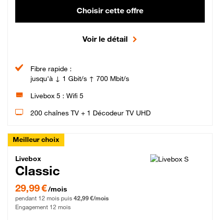
Choisir cette offre
Voir le détail
Fibre rapide :
jusqu'à ↓ 1 Gbit/s ↑ 700 Mbit/s
Livebox 5 : Wifi 5
200 chaînes TV + 1 Décodeur TV UHD
Meilleur choix
Livebox Classic Fibre
Livebox
Classic
29,99 € par mois pendant 12 mois puis 42,99 € par mois, Engagement 12 moi
29,99 €
/mois
pendant 12 mois puis
42,99 €/mois
Engagement 12 mois