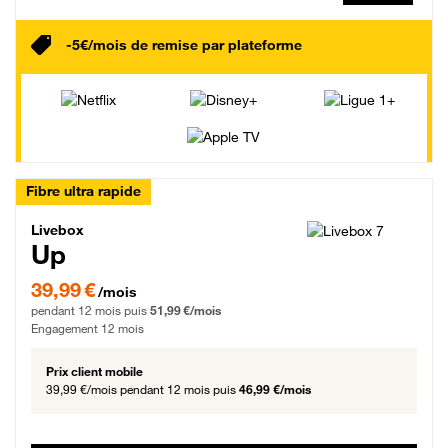
-5€/mois de remise par plateforme
Fibre ultra rapide
Livebox Up Fibre
Livebox
Up
39,99 € par mois pendant 12 mois puis 51,99 € par mois, Engagement 12 moi
39,99 €
/mois
pendant 12 mois puis
51,99 €/mois
Engagement 12 mois
Prix client mobile
39,99 €/mois
pendant 12 mois puis
46,99 €/mois