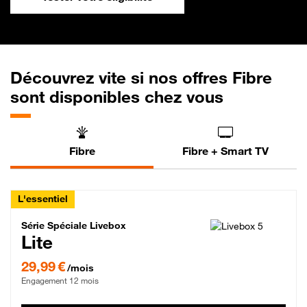
Découvrez vite si nos offres Fibre
sont disponibles chez vous
Fibre
Fibre + Smart TV
L'essentiel
Série Spéciale Livebox Lite Fibre
Série Spéciale Livebox
Lite
29,99 € par mois , Engagement 12 mois
29,99 €
/mois
Engagement 12 mois