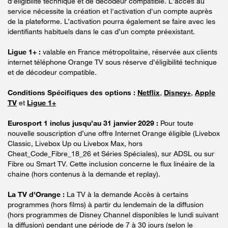
d’éligibilité technique et de décodeur compatible. L'accès au
service nécessite la création et l'activation d'un compte auprès
de la plateforme. L’activation pourra également se faire avec les
identifiants habituels dans le cas d’un compte préexistant.
Ligue 1+ :
valable en France métropolitaine, réservée aux clients
internet téléphone Orange TV sous réserve d’éligibilité technique
et de décodeur compatible.
Conditions Spécifiques des options :
Netflix
,
Disney+
,
Apple
TV
et
Ligue 1+
Eurosport 1 inclus jusqu’au 31 janvier 2029 :
Pour toute
nouvelle souscription d’une offre Internet Orange éligible (Livebox
Classic, Livebox Up ou Livebox Max, hors
Cheat_Code_Fibre_18_26 et Séries Spéciales), sur ADSL ou sur
Fibre ou Smart TV. Cette inclusion concerne le flux linéaire de la
chaine (hors contenus à la demande et replay).
La TV d'Orange :
La TV à la demande Accès à certains
programmes (hors films) à partir du lendemain de la diffusion
(hors programmes de Disney Channel disponibles le lundi suivant
la diffusion) pendant une période de 7 à 30 jours (selon le