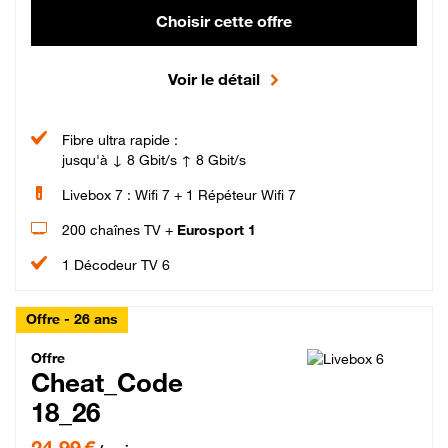
Choisir cette offre
Voir le détail
Fibre ultra rapide :
jusqu'à ↓ 8 Gbit/s ↑ 8 Gbit/s
Livebox 7 : Wifi 7 + 1 Répéteur Wifi 7
200 chaînes TV +
Eurosport 1
1 Décodeur TV 6
Offre - 26 ans
Cheat_Code Fibre_18_26
Offre
Cheat_Code
18_26
24,99 € par mois pendant 0 mois puis 49,99 € par mois, Sans engagement
24,99 €