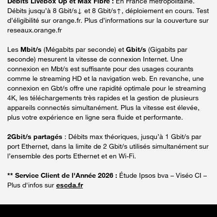
Débits Livebox Up et Max Fibre :
En France métropolitaine.
Débits jusqu’à 8 Gbit/s↓ et 8 Gbit/s↑, déploiement en cours. Test
d’éligibilité sur orange.fr. Plus d’informations sur la couverture sur
reseaux.orange.fr
Les
Mbit/s
(Mégabits par seconde) et
Gbit/s
(Gigabits par
seconde) mesurent la vitesse de connexion Internet. Une
connexion en Mbt/s est suffisante pour des usages courants
comme le streaming HD et la navigation web. En revanche, une
connexion en Gbt/s offre une rapidité optimale pour le streaming
4K, les téléchargements très rapides et la gestion de plusieurs
appareils connectés simultanément. Plus la vitesse est élevée,
plus votre expérience en ligne sera fluide et performante.
2Gbit/s partagés
: Débits max théoriques, jusqu’à 1 Gbit/s par
port Ethernet, dans la limite de 2 Gbit/s utilisés simultanément sur
l’ensemble des ports Ethernet et en Wi-Fi.
** Service Client de l'Année 2026 :
Étude Ipsos bva – Viséo CI –
Plus d'infos sur
escda.fr