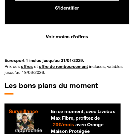
S'identifier
Voir moins d'offres
Eurosport 1 inclus jusqu'au 31/01/2029.
Prix des
offres
et
offre de remboursement
incluses, valables
jusqu’au 19/08/2026.
Les bons plans du moment
En ce moment, avec Livebox
Max Fibre, profitez de
20 € par mois
-
20€/mois
avec Orange
Maison Protégée