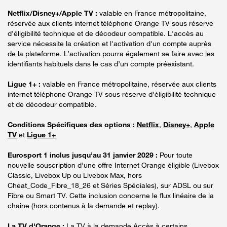
Netflix/Disney+/Apple TV :
valable en France métropolitaine,
réservée aux clients internet téléphone Orange TV sous réserve
d’éligibilité technique et de décodeur compatible. L'accès au
service nécessite la création et l'activation d'un compte auprès
de la plateforme. L’activation pourra également se faire avec les
identifiants habituels dans le cas d’un compte préexistant.
Ligue 1+ :
valable en France métropolitaine, réservée aux clients
internet téléphone Orange TV sous réserve d’éligibilité technique
et de décodeur compatible.
Conditions Spécifiques des options :
Netflix
,
Disney+
,
Apple
TV
et
Ligue 1+
Eurosport 1 inclus jusqu’au 31 janvier 2029 :
Pour toute
nouvelle souscription d’une offre Internet Orange éligible (Livebox
Classic, Livebox Up ou Livebox Max, hors
Cheat_Code_Fibre_18_26 et Séries Spéciales), sur ADSL ou sur
Fibre ou Smart TV. Cette inclusion concerne le flux linéaire de la
chaine (hors contenus à la demande et replay).
La TV d'Orange :
La TV à la demande Accès à certains