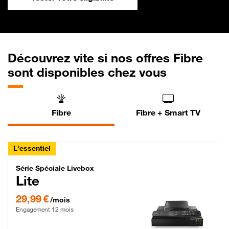
Découvrez vite si nos offres Fibre
sont disponibles chez vous
Fibre
Fibre + Smart TV
L'essentiel
Série Spéciale Livebox Lite Fibre
Série Spéciale Livebox
Lite
29,99 € par mois , Engagement 12 mois
29,99 €
/mois
Engagement 12 mois