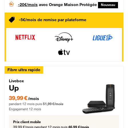
-20€/mois
avec Orange Maison Protégée
Nouveau
-5€/mois de remise par plateforme
Fibre ultra rapide
Livebox Up Fibre
Livebox
Up
39,99 € par mois pendant 12 mois puis 51,99 € par mois, Engagement 12 moi
39,99 €
/mois
pendant 12 mois puis
51,99 €/mois
Engagement 12 mois
Prix client mobile
39,99 €/mois
pendant 12 mois puis
46,99 €/mois