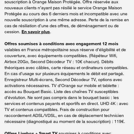
souscription à Orange Maison Protégée. Offre réservée aux
nouveaux clients n’ayant pas résilié le service Orange Maison
Protégée au cours des 6 derniers mois et incompatible avec une
nouvelle souscription à une même adresse. Perte de la remise en
cas de résiliation d’une des offres, de déménagement ou de
cession.
En savoir plus
.
Offres soumises à conditions avec engagement 12 mois
valables en France métropolitaine sous réserve d’éligibilité et de
couverture, avec équipements compatibles. (Répéteur Wifi,
Airbox 20Go, Second Décodeur TV : 10€ chacun). Débits
théoriques avec câbles, carte réseau et ordinateurs compatibles.
En cas d’usage sur plusieurs équipements le débit est partagé.
Enregistreur Multi-écrans, Second Décodeur TV, options avec
activations nécessaires. TV d’Orange sur mobile et tablette :
accès au Bouquet Basic. Liste des chaînes TV susceptibles
d’évolution. Ne sont pas compris dans le bouquet basic : les
services et contenus payants et sportifs en direct. UHD 4K : avec
TV et contenus compatibles. Frais de construction pour
raccordement ADSL/VDSL, en cas de déplacement technicien
nécessaire (diagnostiqué au moment de la souscription) : 119€.
Offres Livebox + Smart TV
soumises à conditions avec