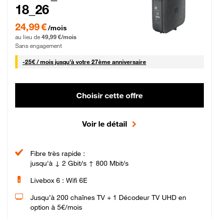
18_26
24,99 € par mois pendant 0 mois puis 49,99 € par mois, Sans engagement
24,99 €
/mois
au lieu de
49,99 €/mois
Sans engagement
25 € par mois
-
25€ / mois
jusqu'à votre 27ème anniversaire
Choisir cette offre
Voir le détail
Fibre très rapide :
jusqu'à ↓ 2 Gbit/s ↑ 800 Mbit/s
Livebox 6 : Wifi 6E
Jusqu’à 200 chaînes TV + 1 Décodeur TV UHD en
option à 5€/mois