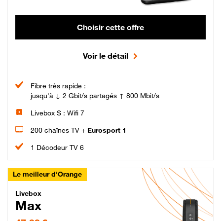
Choisir cette offre
Voir le détail
Fibre très rapide :
jusqu'à ↓ 2 Gbit/s partagés ↑ 800 Mbit/s
Livebox S : Wifi 7
200 chaînes TV +
Eurosport 1
1 Décodeur TV 6
Le meilleur d'Orange
Livebox Max Fibre
Livebox
Max
47,99 € par mois pendant 12 mois puis 57,99 € par mois, Engagement 12 moi