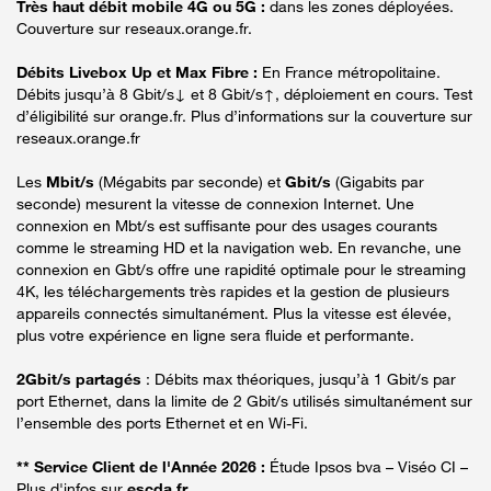
Très haut débit mobile 4G ou 5G :
dans les zones déployées.
Couverture sur reseaux.orange.fr.
Débits Livebox Up et Max Fibre :
En France métropolitaine.
Débits jusqu’à 8 Gbit/s↓ et 8 Gbit/s↑, déploiement en cours. Test
d’éligibilité sur orange.fr. Plus d’informations sur la couverture sur
reseaux.orange.fr
Les
Mbit/s
(Mégabits par seconde) et
Gbit/s
(Gigabits par
seconde) mesurent la vitesse de connexion Internet. Une
connexion en Mbt/s est suffisante pour des usages courants
comme le streaming HD et la navigation web. En revanche, une
connexion en Gbt/s offre une rapidité optimale pour le streaming
4K, les téléchargements très rapides et la gestion de plusieurs
appareils connectés simultanément. Plus la vitesse est élevée,
plus votre expérience en ligne sera fluide et performante.
2Gbit/s partagés
: Débits max théoriques, jusqu’à 1 Gbit/s par
port Ethernet, dans la limite de 2 Gbit/s utilisés simultanément sur
l’ensemble des ports Ethernet et en Wi-Fi.
** Service Client de l'Année 2026 :
Étude Ipsos bva – Viséo CI –
Plus d'infos sur
escda.fr