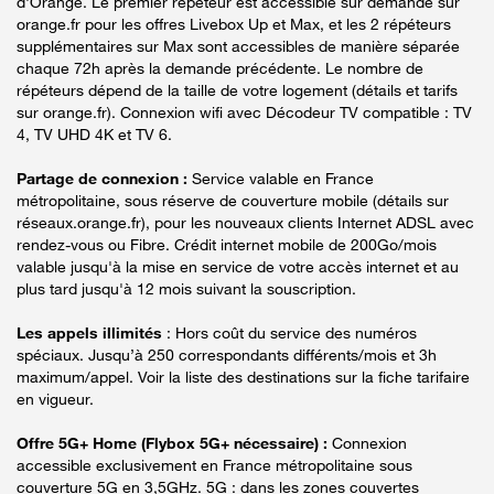
d'Orange. Le premier répéteur est accessible sur demande sur
orange.fr pour les offres Livebox Up et Max, et les 2 répéteurs
supplémentaires sur Max sont accessibles de manière séparée
chaque 72h après la demande précédente. Le nombre de
répéteurs dépend de la taille de votre logement (détails et tarifs
sur orange.fr). Connexion wifi avec Décodeur TV compatible : TV
4, TV UHD 4K et TV 6.
Partage de connexion :
Service valable en France
métropolitaine, sous réserve de couverture mobile (détails sur
réseaux.orange.fr), pour les nouveaux clients Internet ADSL avec
rendez-vous ou Fibre. Crédit internet mobile de 200Go/mois
valable jusqu'à la mise en service de votre accès internet et au
plus tard jusqu'à 12 mois suivant la souscription.
Les appels illimités
: Hors coût du service des numéros
spéciaux. Jusqu’à 250 correspondants différents/mois et 3h
maximum/appel. Voir la liste des destinations sur la fiche tarifaire
en vigueur.
Offre 5G+ Home (Flybox 5G+ nécessaire) :
Connexion
accessible exclusivement en France métropolitaine sous
couverture 5G en 3,5GHz. 5G : dans les zones couvertes