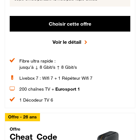
Choisir cette offre
Voir le détail
Fibre ultra rapide :
jusqu'à ↓ 8 Gbit/s ↑ 8 Gbit/s
Livebox 7 : Wifi 7 + 1 Répéteur Wifi 7
200 chaînes TV +
Eurosport 1
1 Décodeur TV 6
Offre - 26 ans
Cheat_Code Fibre_18_26
Offre
Cheat_Code