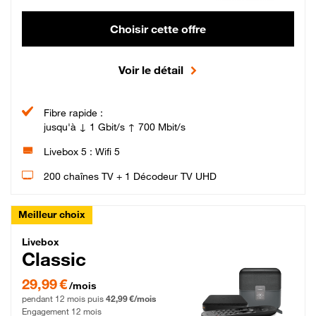
Choisir cette offre
Voir le détail
Fibre rapide :
jusqu'à ↓ 1 Gbit/s ↑ 700 Mbit/s
Livebox 5 : Wifi 5
200 chaînes TV + 1 Décodeur TV UHD
Meilleur choix
Livebox Classic Fibre
Livebox
Classic
29,99 € par mois pendant 12 mois puis 42,99 € par mois, Engagement 12 moi
29,99 €
/mois
pendant 12 mois puis
42,99 €/mois
Engagement 12 mois