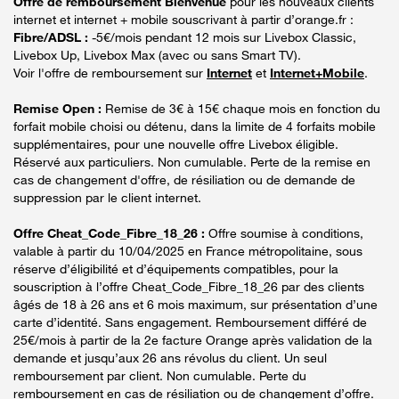
Offre de remboursement Bienvenue
pour les nouveaux clients
internet et internet + mobile souscrivant à partir d’orange.fr :
Fibre/ADSL :
-5€/mois pendant 12 mois sur Livebox Classic,
Livebox Up, Livebox Max (avec ou sans Smart TV).
Voir l'offre de remboursement sur
Internet
et
Internet+Mobile
.
Remise Open :
Remise de 3€ à 15€ chaque mois en fonction du
forfait mobile choisi ou détenu, dans la limite de 4 forfaits mobile
supplémentaires, pour une nouvelle offre Livebox éligible.
Réservé aux particuliers. Non cumulable. Perte de la remise en
cas de changement d'offre, de résiliation ou de demande de
suppression par le client internet.
Offre Cheat_Code_Fibre_18_26 :
Offre soumise à conditions,
valable à partir du 10/04/2025 en France métropolitaine, sous
réserve d’éligibilité et d’équipements compatibles, pour la
souscription à l’offre Cheat_Code_Fibre_18_26 par des clients
âgés de 18 à 26 ans et 6 mois maximum, sur présentation d’une
carte d’identité. Sans engagement. Remboursement différé de
25€/mois à partir de la 2e facture Orange après validation de la
demande et jusqu’aux 26 ans révolus du client. Un seul
remboursement par client. Non cumulable. Perte du
remboursement en cas de résiliation ou de changement d’offre.