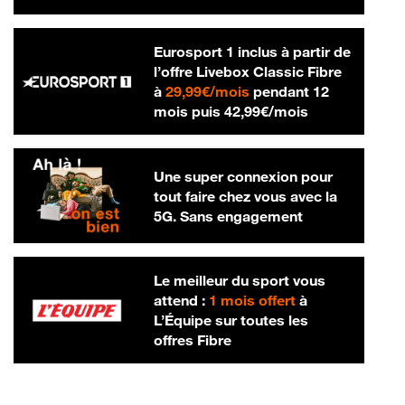
Eurosport 1 inclus à partir de
l’offre Livebox Classic Fibre
29,99 € par mois
à
29,99€/mois
pendant 12
42,99 € par m
mois puis
42,99€/mois
Une super connexion pour
tout faire chez vous avec la
5G. Sans engagement
Le meilleur du sport vous
attend :
1 mois offert
à
L’Équipe sur toutes les
offres Fibre