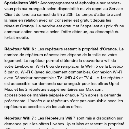
Spécialistes Wifi
: Accompagnement téléphonique sur rendez-
vous pris sur orange.fr selon disponibilité ou via appel au Service
Client du lundi au samedi de 8h à 20h. Le temps d’attente avant
la mise en relation avec un conseiller est gratuit depuis les
réseaux Orange. Le service est gratuit et l’appel est au prix d’une
communication normale selon l’offre détenue, ou décompté du
forfait mobile.
Répéteur Wifi 6
: Les répéteurs restent la propriété d’Orange. Le
nombre de répéteurs nécessaires dépend de la taille de votre
logement. Le répéteur permet d’étendre la couverture wifi de
votre Livebox en Wi-Fi 6 ou de remplacer le Wi-Fi 5 de la Livebox
5 par du Wi-Fi 6 (avec équipement compatible). Connexion Wi-Fi
avec Décodeur compatible : TV UHD 4K et TV 4. Le 1er répéteur
est accessible sur demande sur orange.fr pour les offres Up et
Max, et les 2 répéteurs supplémentaires sur Max sont
accessibles de manière séparée chaque 72h après la demande
précédente. L’accès aux répéteurs n’est pas cumulable avec les
répéteurs accessibles via les autres offres.
Répéteur Wifi 7
: Les Répéteurs Wifi 7 sont mis à disposition sur
demande pour les offres Livebox Up et Max et restent la propriété