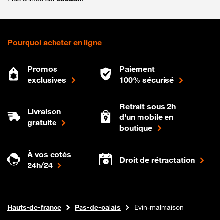
Pourquoi acheter en ligne
Promos
Paiement
exclusives
100% sécurisé
Retrait sous 2h
Livraison
d'un mobile en
gratuite
boutique
À vos cotés
Droit de rétractation
24h/24
Internet fibre
Boutique Orange
Hauts-de-france
Pas-de-calais
Evin-malmaison