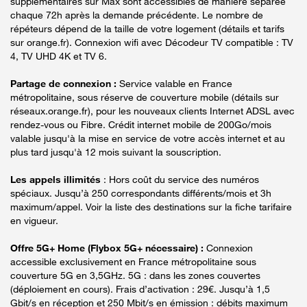
supplémentaires sur Max sont accessibles de manière séparée
chaque 72h après la demande précédente. Le nombre de
répéteurs dépend de la taille de votre logement (détails et tarifs
sur orange.fr). Connexion wifi avec Décodeur TV compatible : TV
4, TV UHD 4K et TV 6.
Partage de connexion :
Service valable en France
métropolitaine, sous réserve de couverture mobile (détails sur
réseaux.orange.fr), pour les nouveaux clients Internet ADSL avec
rendez-vous ou Fibre. Crédit internet mobile de 200Go/mois
valable jusqu'à la mise en service de votre accès internet et au
plus tard jusqu'à 12 mois suivant la souscription.
Les appels illimités
: Hors coût du service des numéros
spéciaux. Jusqu’à 250 correspondants différents/mois et 3h
maximum/appel. Voir la liste des destinations sur la fiche tarifaire
en vigueur.
Offre 5G+ Home (Flybox 5G+ nécessaire) :
Connexion
accessible exclusivement en France métropolitaine sous
couverture 5G en 3,5GHz. 5G : dans les zones couvertes
(déploiement en cours). Frais d’activation : 29€. Jusqu’à 1,5
Gbit/s en réception et 250 Mbit/s en émission : débits maximum