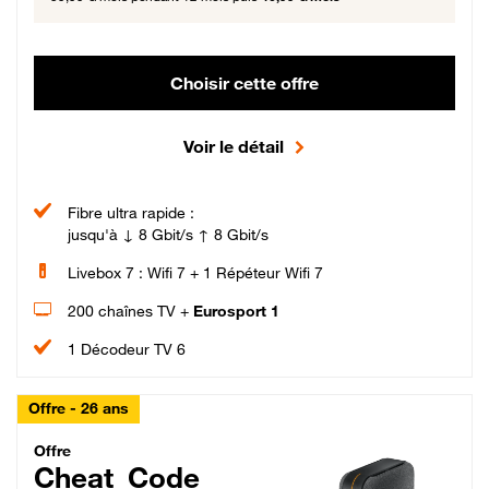
Choisir cette offre
Voir le détail
Fibre ultra rapide :
jusqu'à ↓ 8 Gbit/s ↑ 8 Gbit/s
Livebox 7 : Wifi 7 + 1 Répéteur Wifi 7
200 chaînes TV +
Eurosport 1
1 Décodeur TV 6
Offre - 26 ans
Cheat_Code Fibre_18_26
Offre
Cheat_Code