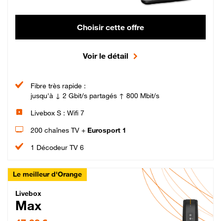
Choisir cette offre
Voir le détail
Fibre très rapide :
jusqu'à ↓ 2 Gbit/s partagés ↑ 800 Mbit/s
Livebox S : Wifi 7
200 chaînes TV +
Eurosport 1
1 Décodeur TV 6
Le meilleur d'Orange
Livebox Max Fibre
Livebox
Max
47,99 € par mois pendant 12 mois puis 57,99 € par mois, Engagement 12 moi