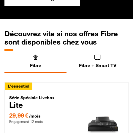
Découvrez vite si nos offres Fibre
sont disponibles chez vous
Fibre
Fibre + Smart TV
L'essentiel
Série Spéciale Livebox Lite Fibre
Série Spéciale Livebox
Lite
29,99 € par mois , Engagement 12 mois
29,99 €
/mois
Engagement 12 mois