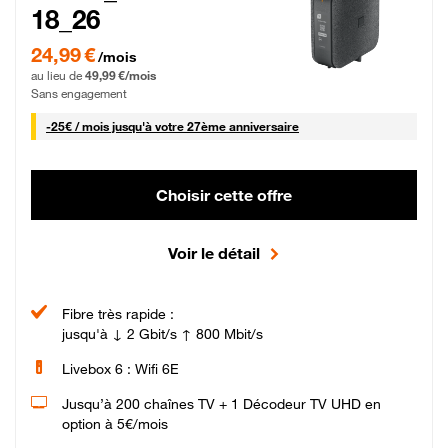
18_26
24,99 € par mois pendant 0 mois puis 49,99 € par mois, Sans engagement
24,99 €
/mois
au lieu de
49,99 €/mois
Sans engagement
25 € par mois
-
25€ / mois
jusqu'à votre 27ème anniversaire
Choisir cette offre
Voir le détail
Fibre très rapide :
jusqu'à ↓ 2 Gbit/s ↑ 800 Mbit/s
Livebox 6 : Wifi 6E
Jusqu’à 200 chaînes TV + 1 Décodeur TV UHD en
option à 5€/mois