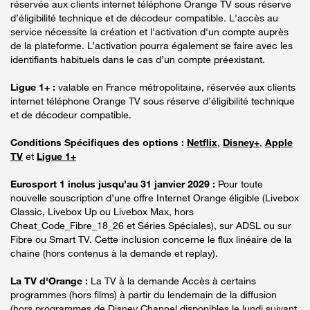
réservée aux clients internet téléphone Orange TV sous réserve
d’éligibilité technique et de décodeur compatible. L'accès au
service nécessite la création et l'activation d'un compte auprès
de la plateforme. L’activation pourra également se faire avec les
identifiants habituels dans le cas d’un compte préexistant.
Ligue 1+ :
valable en France métropolitaine, réservée aux clients
internet téléphone Orange TV sous réserve d’éligibilité technique
et de décodeur compatible.
Conditions Spécifiques des options :
Netflix
,
Disney+
,
Apple
TV
et
Ligue 1+
Eurosport 1 inclus jusqu’au 31 janvier 2029 :
Pour toute
nouvelle souscription d’une offre Internet Orange éligible (Livebox
Classic, Livebox Up ou Livebox Max, hors
Cheat_Code_Fibre_18_26 et Séries Spéciales), sur ADSL ou sur
Fibre ou Smart TV. Cette inclusion concerne le flux linéaire de la
chaine (hors contenus à la demande et replay).
La TV d'Orange :
La TV à la demande Accès à certains
programmes (hors films) à partir du lendemain de la diffusion
(hors programmes de Disney Channel disponibles le lundi suivant