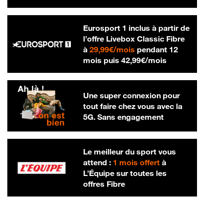
Eurosport 1 inclus à partir de
l’offre Livebox Classic Fibre
29,99 € par mois
à
29,99€/mois
pendant 12
42,99 € par m
mois puis
42,99€/mois
Une super connexion pour
tout faire chez vous avec la
5G. Sans engagement
Le meilleur du sport vous
attend :
1 mois offert
à
L’Équipe sur toutes les
offres Fibre