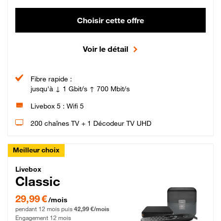
Choisir cette offre
Voir le détail
Fibre rapide :
jusqu'à ↓ 1 Gbit/s ↑ 700 Mbit/s
Livebox 5 : Wifi 5
200 chaînes TV + 1 Décodeur TV UHD
Meilleur choix
Livebox Classic Fibre
Livebox
Classic
29,99 € par mois pendant 12 mois puis 42,99 € par mois, Engagement 12 moi
29,99 €
/mois
pendant 12 mois puis
42,99 €/mois
Engagement 12 mois