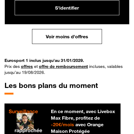
S'identifier
Voir moins d'offres
Eurosport 1 inclus jusqu'au 31/01/2029.
Prix des
offres
et
offre de remboursement
incluses, valables
jusqu’au 19/08/2026.
Les bons plans du moment
En ce moment, avec Livebox
Max Fibre, profitez de
20 € par mois
-
20€/mois
avec Orange
Maison Protégée