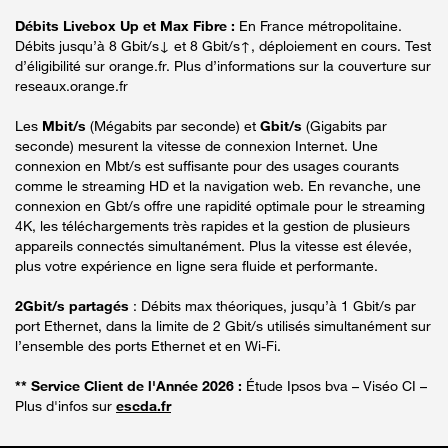
Débits Livebox Up et Max Fibre :
En France métropolitaine.
Débits jusqu’à 8 Gbit/s↓ et 8 Gbit/s↑, déploiement en cours. Test
d’éligibilité sur orange.fr. Plus d’informations sur la couverture sur
reseaux.orange.fr
Les
Mbit/s
(Mégabits par seconde) et
Gbit/s
(Gigabits par
seconde) mesurent la vitesse de connexion Internet. Une
connexion en Mbt/s est suffisante pour des usages courants
comme le streaming HD et la navigation web. En revanche, une
connexion en Gbt/s offre une rapidité optimale pour le streaming
4K, les téléchargements très rapides et la gestion de plusieurs
appareils connectés simultanément. Plus la vitesse est élevée,
plus votre expérience en ligne sera fluide et performante.
2Gbit/s partagés
: Débits max théoriques, jusqu’à 1 Gbit/s par
port Ethernet, dans la limite de 2 Gbit/s utilisés simultanément sur
l’ensemble des ports Ethernet et en Wi-Fi.
** Service Client de l'Année 2026 :
Étude Ipsos bva – Viséo CI –
Plus d'infos sur
escda.fr