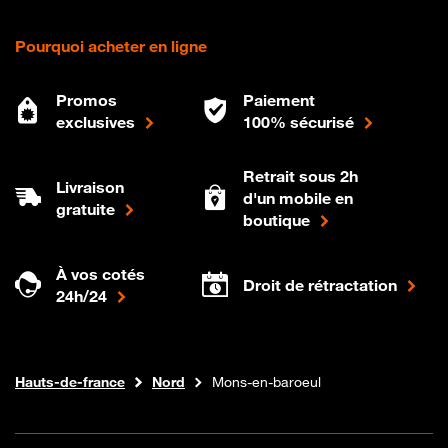
Pourquoi acheter en ligne
Promos
Paiement
exclusives
100% sécurisé
Retrait sous 2h
Livraison
d'un mobile en
gratuite
boutique
À vos cotés
Droit de rétractation
24h/24
Internet fibre
Boutique Orange
Hauts-de-france
Nord
Mons-en-baroeul