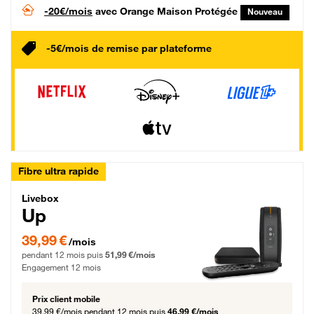
-20€/mois
avec Orange Maison Protégée
Nouveau
-5€/mois de remise par plateforme
Fibre ultra rapide
Livebox Up Fibre
Livebox
Up
39,99 € par mois pendant 12 mois puis 51,99 € par mois, Engagement 12 moi
39,99 €
/mois
pendant 12 mois puis
51,99 €/mois
Engagement 12 mois
Prix client mobile
39,99 €/mois
pendant 12 mois puis
46,99 €/mois