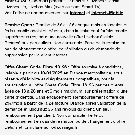
Fibre/ADSL :
-5€/mois pendant 12 mois sur Livebox Classic,
Livebox Up, Livebox Max (avec ou sans Smart TV).
Voir l'offre de remboursement sur
Internet
et
Internet+Mobile
.
Remise Open :
Remise de 3€ à 15€ chaque mois en fonction du
forfait mobile choisi ou détenu, dans la limite de 4 forfaits mobile
supplémentaires, pour une nouvelle offre Livebox éligible.
Réservé aux particuliers. Non cumulable. Perte de la remise en
cas de changement d'offre, de résiliation ou de demande de
suppression par le client internet.
Offre Cheat_Code_Fibre_18_26 :
Offre soumise à conditions,
valable à partir du 10/04/2025 en France métropolitaine, sous
réserve d’éligibilité et d’équipements compatibles, pour la
souscription à l’offre Cheat_Code_Fibre_18_26 par des clients
âgés de 18 à 26 ans et 6 mois maximum, sur présentation d’une
carte d’identité. Sans engagement. Remboursement différé de
25€/mois à partir de la 2e facture Orange après validation de la
demande et jusqu’aux 26 ans révolus du client. Un seul
remboursement par client. Non cumulable. Perte du
remboursement en cas de résiliation ou de changement d’offre.
Détails et formulaire sur
odr.orange.fr