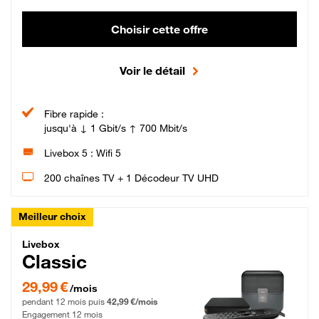
Choisir cette offre
Voir le détail
Fibre rapide :
jusqu'à ↓ 1 Gbit/s ↑ 700 Mbit/s
Livebox 5 : Wifi 5
200 chaînes TV + 1 Décodeur TV UHD
Meilleur choix
Livebox Classic Fibre
Livebox
Classic
29,99 € par mois pendant 12 mois puis 42,99 € par mois, Engagement 12 moi
29,99 €
/mois
pendant 12 mois puis
42,99 €/mois
Engagement 12 mois