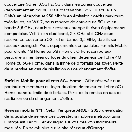
couverture 5G en 3,5GHz. 5G : dans les zones couvertes
(déploiement en cours). Frais d’activation : 29€. Jusqu’à 1,5
Gbit/s en réception et 250 Mbit/s en émission : débits maximum
théoriques, en Wifi 7, sous réserve de couverture 5G+ et en
bande 3,5 GHz, détails sur reseaux.orange.fr. Avec équipements
compatibles. Wifi 7 : en dual band, 2,4 GHz et 5 GHz sous
réserve de couverture 5G+ et en bande 3,5 GHz, détails sur
reseaux.orange.fr. Avec équipements compatibles. Forfaits Mobile
pour clients 4G Home ou 5G+ Home : Offre réservée aux
particuliers membres du foyer du client détenteur de l'offre 4G
Home ou 5G+ Home, dans la limite de 5 forfaits par foyer. Perte
de la remise en cas de résiliation ou de changement d’offre.
Forfaits Mobile pour clients 5G+ Home
: Offre réservée aux
particuliers membres du foyer du client détenteur de l'offre 5G+
Home, dans la limite de 5 forfaits. Perte de la remise en cas de
résiliation ou de changement d’offre.
Réseau mobile N°1 :
Selon l’enquête ARCEP 2025 d’évaluation
de la qualité de service des opérateurs mobiles métropolitains,
Orange est 1er ou 1er ex æquo sur 251 des 258 indicateurs
mesurés. En savoir plus sur le site
réseaux d'Orange