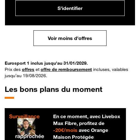
S'identifier
Voir moins d'offres
Eurosport 1 inclus jusqu'au 31/01/2029.
Prix des
offres
et
offre de remboursement
incluses, valables
jusqu’au 19/08/2026.
Les bons plans du moment
En ce moment, avec Livebox
Max Fibre, profitez de
20 € par mois
-
20€/mois
avec Orange
Maison Protégée