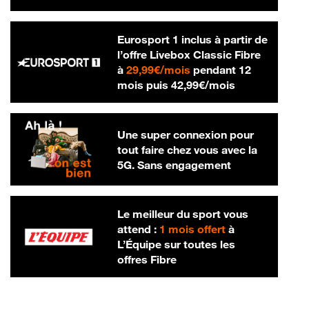
Eurosport 1 inclus à partir de
l’offre Livebox Classic Fibre
29,99 € par mois
à
29,99€/mois
pendant 12
42,99 € par m
mois puis
42,99€/mois
Une super connexion pour
tout faire chez vous avec la
5G. Sans engagement
Le meilleur du sport vous
attend :
1 mois offert
à
L’Équipe sur toutes les
offres Fibre