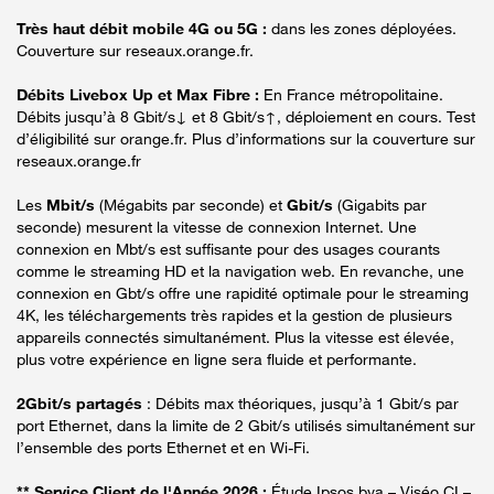
Très haut débit mobile 4G ou 5G :
dans les zones déployées.
Couverture sur reseaux.orange.fr.
Débits Livebox Up et Max Fibre :
En France métropolitaine.
Débits jusqu’à 8 Gbit/s↓ et 8 Gbit/s↑, déploiement en cours. Test
d’éligibilité sur orange.fr. Plus d’informations sur la couverture sur
reseaux.orange.fr
Les
Mbit/s
(Mégabits par seconde) et
Gbit/s
(Gigabits par
seconde) mesurent la vitesse de connexion Internet. Une
connexion en Mbt/s est suffisante pour des usages courants
comme le streaming HD et la navigation web. En revanche, une
connexion en Gbt/s offre une rapidité optimale pour le streaming
4K, les téléchargements très rapides et la gestion de plusieurs
appareils connectés simultanément. Plus la vitesse est élevée,
plus votre expérience en ligne sera fluide et performante.
2Gbit/s partagés
: Débits max théoriques, jusqu’à 1 Gbit/s par
port Ethernet, dans la limite de 2 Gbit/s utilisés simultanément sur
l’ensemble des ports Ethernet et en Wi-Fi.
** Service Client de l'Année 2026 :
Étude Ipsos bva – Viséo CI –