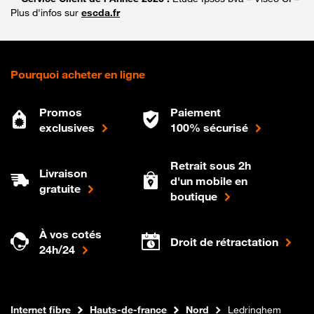
Plus d'infos sur
escda.fr
Pourquoi acheter en ligne
Promos
Paiement
exclusives
100% sécurisé
Retrait sous 2h
Livraison
d'un mobile en
gratuite
boutique
À vos cotés
Droit de rétractation
24h/24
Boutique Orange
Internet fibre
Hauts-de-france
Nord
Ledringhem