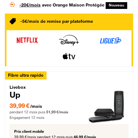
-20€/mois
avec Orange Maison Protégée
Nouveau
-5€/mois de remise par plateforme
Fibre ultra rapide
Livebox Up Fibre
Livebox
Up
39,99 € par mois pendant 12 mois puis 51,99 € par mois, Engagement 12 moi
39,99 €
/mois
pendant 12 mois puis
51,99 €/mois
Engagement 12 mois
Prix client mobile
39,99 €/mois
pendant 12 mois puis
46,99 €/mois