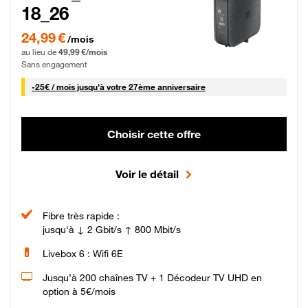
18_26
24,99 € par mois pendant 0 mois puis 49,99 € par mois, Sans engagement
24,99 €
/mois
au lieu de
49,99 €/mois
Sans engagement
25 € par mois
-
25€ / mois
jusqu'à votre 27ème anniversaire
Choisir cette offre
Voir le détail
Fibre très rapide :
jusqu'à ↓ 2 Gbit/s ↑ 800 Mbit/s
Livebox 6 : Wifi 6E
Jusqu’à 200 chaînes TV + 1 Décodeur TV UHD en
option à 5€/mois