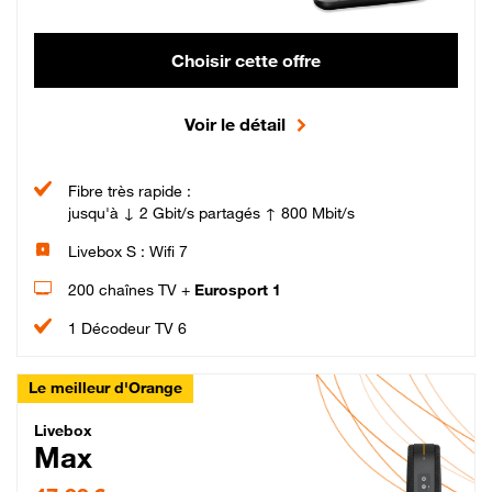
Choisir cette offre
Voir le détail
Fibre très rapide :
jusqu'à ↓ 2 Gbit/s partagés ↑ 800 Mbit/s
Livebox S : Wifi 7
200 chaînes TV +
Eurosport 1
1 Décodeur TV 6
Le meilleur d'Orange
Livebox Max Fibre
Livebox
Max
47,99 € par mois pendant 12 mois puis 57,99 € par mois, Engagement 12 moi