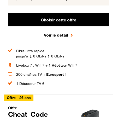
Choisir cette offre
Voir le détail
Fibre ultra rapide :
jusqu'à ↓ 8 Gbit/s ↑ 8 Gbit/s
Livebox 7 : Wifi 7 + 1 Répéteur Wifi 7
200 chaînes TV +
Eurosport 1
1 Décodeur TV 6
Offre - 26 ans
Cheat_Code Fibre_18_26
Offre
Cheat_Code