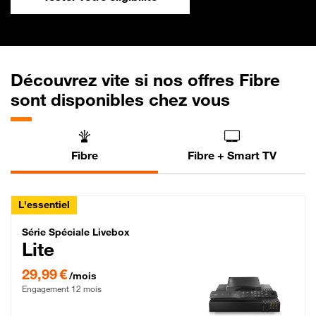
Découvrez vite si nos offres Fibre
sont disponibles chez vous
Fibre
Fibre + Smart TV
L'essentiel
Série Spéciale Livebox Lite Fibre
Série Spéciale Livebox
Lite
29,99 € par mois , Engagement 12 mois
29,99 €
/mois
Engagement 12 mois