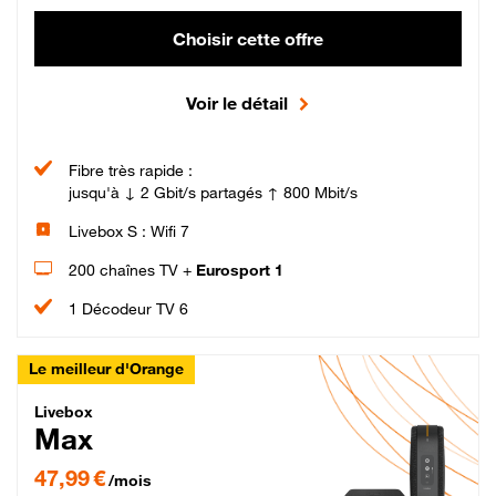
Choisir cette offre
Voir le détail
Fibre très rapide :
jusqu'à ↓ 2 Gbit/s partagés ↑ 800 Mbit/s
Livebox S : Wifi 7
200 chaînes TV +
Eurosport 1
1 Décodeur TV 6
Le meilleur d'Orange
Livebox Max Fibre
Livebox
Max
47,99 € par mois pendant 12 mois puis 57,99 € par mois, Engagement 12 moi
47,99 €
/mois