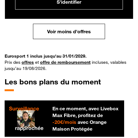
S'identifier
Voir moins d'offres
Eurosport 1 inclus jusqu'au 31/01/2029.
Prix des
offres
et
offre de remboursement
incluses, valables
jusqu’au 19/08/2026.
Les bons plans du moment
En ce moment, avec Livebox
Max Fibre, profitez de
20 € par mois
-
20€/mois
avec Orange
Maison Protégée