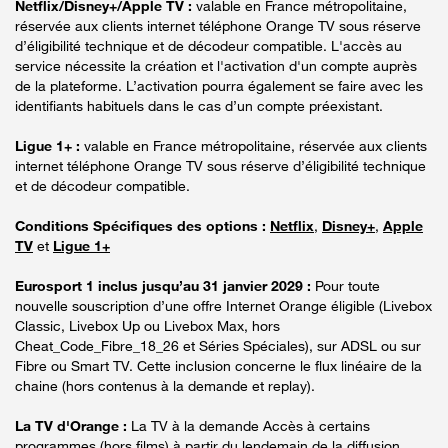
Netflix/Disney+/Apple TV :
valable en France métropolitaine,
réservée aux clients internet téléphone Orange TV sous réserve
d’éligibilité technique et de décodeur compatible. L'accès au
service nécessite la création et l'activation d'un compte auprès
de la plateforme. L’activation pourra également se faire avec les
identifiants habituels dans le cas d’un compte préexistant.
Ligue 1+ :
valable en France métropolitaine, réservée aux clients
internet téléphone Orange TV sous réserve d’éligibilité technique
et de décodeur compatible.
Conditions Spécifiques des options :
Netflix
,
Disney+
,
Apple
TV
et
Ligue 1+
Eurosport 1 inclus jusqu’au 31 janvier 2029 :
Pour toute
nouvelle souscription d’une offre Internet Orange éligible (Livebox
Classic, Livebox Up ou Livebox Max, hors
Cheat_Code_Fibre_18_26 et Séries Spéciales), sur ADSL ou sur
Fibre ou Smart TV. Cette inclusion concerne le flux linéaire de la
chaine (hors contenus à la demande et replay).
La TV d'Orange :
La TV à la demande Accès à certains
programmes (hors films) à partir du lendemain de la diffusion