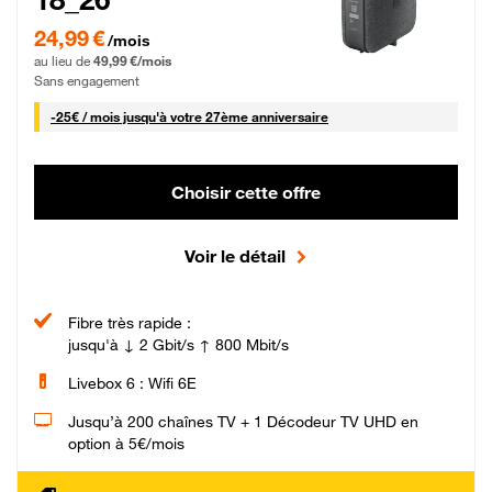
24,99 € par mois pendant 0 mois puis 49,99 € par mois, Sans engagement
24,99 €
/mois
au lieu de
49,99 €/mois
Sans engagement
25 € par mois
-
25€ / mois
jusqu'à votre 27ème anniversaire
Choisir cette offre
Voir le détail
Fibre très rapide :
jusqu'à ↓ 2 Gbit/s ↑ 800 Mbit/s
Livebox 6 : Wifi 6E
Jusqu’à 200 chaînes TV + 1 Décodeur TV UHD en
option à 5€/mois