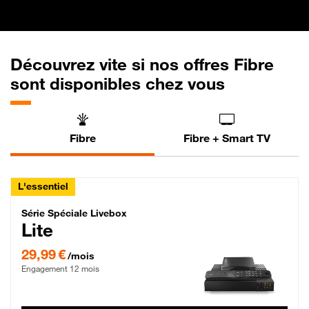
Découvrez vite si nos offres Fibre
sont disponibles chez vous
Fibre
Fibre + Smart TV
L'essentiel
Série Spéciale Livebox Lite Fibre
Série Spéciale Livebox
Lite
29,99 € par mois , Engagement 12 mois
29,99 €
/mois
Engagement 12 mois