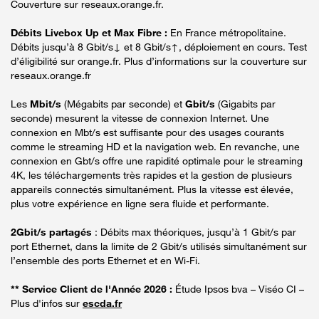
Couverture sur reseaux.orange.fr.
Débits Livebox Up et Max Fibre :
En France métropolitaine.
Débits jusqu’à 8 Gbit/s↓ et 8 Gbit/s↑, déploiement en cours. Test
d’éligibilité sur orange.fr. Plus d’informations sur la couverture sur
reseaux.orange.fr
Les
Mbit/s
(Mégabits par seconde) et
Gbit/s
(Gigabits par
seconde) mesurent la vitesse de connexion Internet. Une
connexion en Mbt/s est suffisante pour des usages courants
comme le streaming HD et la navigation web. En revanche, une
connexion en Gbt/s offre une rapidité optimale pour le streaming
4K, les téléchargements très rapides et la gestion de plusieurs
appareils connectés simultanément. Plus la vitesse est élevée,
plus votre expérience en ligne sera fluide et performante.
2Gbit/s partagés
: Débits max théoriques, jusqu’à 1 Gbit/s par
port Ethernet, dans la limite de 2 Gbit/s utilisés simultanément sur
l’ensemble des ports Ethernet et en Wi-Fi.
** Service Client de l'Année 2026 :
Étude Ipsos bva – Viséo CI –
Plus d'infos sur
escda.fr