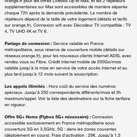
orange.fr pour les offres Livebox Up et Max, et les 2 répéteurs
supplémentaires sur Max sont accessibles de manière séparée
chaque 72h après la demande précédente. Le nombre de
répéteurs dépend de la taille de votre logement (détails et tarifs
sur orange.fr). Connexion wifi avec Décodeur TV compatible : TV
4, TV UHD 4K et TV 6.
Partage de connexion :
Service valable en France
métropolitaine, sous réserve de couverture mobile (détails sur
réseaux.orange.fr), pour les nouveaux clients Internet ADSL avec
rendez-vous ou Fibre. Crédit internet mobile de 200Go/mois
valable jusqu'à la mise en service de votre accès internet et au
plus tard jusqu'à 12 mois suivant la souscription.
Les appels illimités
: Hors coût du service des numéros
spéciaux. Jusqu’à 250 correspondants différents/mois et 3h
maximum/appel. Voir la liste des destinations sur la fiche tarifaire
en vigueur.
Offre 5G+ Home (Flybox 5G+ nécessaire) :
Connexion
accessible exclusivement en France métropolitaine sous
couverture 5G en 3,5GHz. 5G : dans les zones couvertes
(déploiement en cours). Frais d’activation : 29€. Jusqu’à 1,5