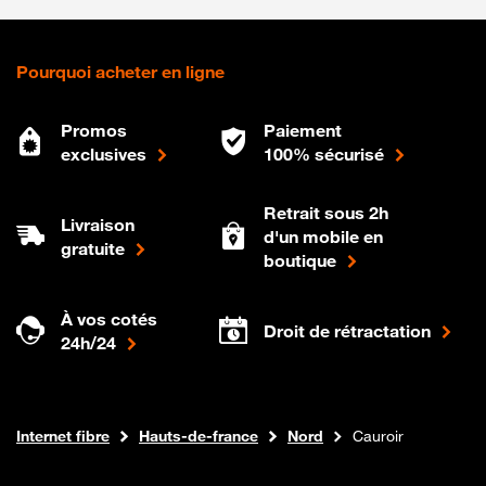
Pourquoi acheter en ligne
Promos
Paiement
exclusives
100% sécurisé
Retrait sous 2h
Livraison
d'un mobile en
gratuite
boutique
À vos cotés
Droit de rétractation
24h/24
Boutique Orange
Internet fibre
Hauts-de-france
Nord
Cauroir