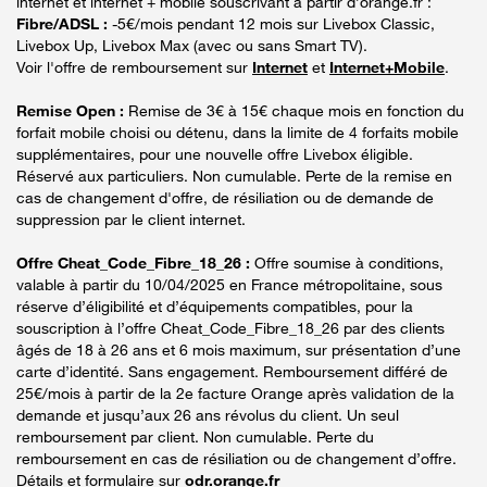
internet et internet + mobile souscrivant à partir d’orange.fr :
Fibre/ADSL :
-5€/mois pendant 12 mois sur Livebox Classic,
Livebox Up, Livebox Max (avec ou sans Smart TV).
Voir l'offre de remboursement sur
Internet
et
Internet+Mobile
.
Remise Open :
Remise de 3€ à 15€ chaque mois en fonction du
forfait mobile choisi ou détenu, dans la limite de 4 forfaits mobile
supplémentaires, pour une nouvelle offre Livebox éligible.
Réservé aux particuliers. Non cumulable. Perte de la remise en
cas de changement d'offre, de résiliation ou de demande de
suppression par le client internet.
Offre Cheat_Code_Fibre_18_26 :
Offre soumise à conditions,
valable à partir du 10/04/2025 en France métropolitaine, sous
réserve d’éligibilité et d’équipements compatibles, pour la
souscription à l’offre Cheat_Code_Fibre_18_26 par des clients
âgés de 18 à 26 ans et 6 mois maximum, sur présentation d’une
carte d’identité. Sans engagement. Remboursement différé de
25€/mois à partir de la 2e facture Orange après validation de la
demande et jusqu’aux 26 ans révolus du client. Un seul
remboursement par client. Non cumulable. Perte du
remboursement en cas de résiliation ou de changement d’offre.
Détails et formulaire sur
odr.orange.fr