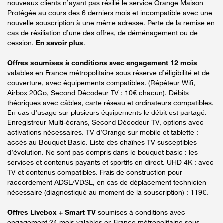
nouveaux clients n’ayant pas résilié le service Orange Maison
Protégée au cours des 6 derniers mois et incompatible avec une
nouvelle souscription à une même adresse. Perte de la remise en
cas de résiliation d’une des offres, de déménagement ou de
cession.
En savoir plus
.
Offres soumises à conditions avec engagement 12 mois
valables en France métropolitaine sous réserve d’éligibilité et de
couverture, avec équipements compatibles. (Répéteur Wifi,
Airbox 20Go, Second Décodeur TV : 10€ chacun). Débits
théoriques avec câbles, carte réseau et ordinateurs compatibles.
En cas d’usage sur plusieurs équipements le débit est partagé.
Enregistreur Multi-écrans, Second Décodeur TV, options avec
activations nécessaires. TV d’Orange sur mobile et tablette :
accès au Bouquet Basic. Liste des chaînes TV susceptibles
d’évolution. Ne sont pas compris dans le bouquet basic : les
services et contenus payants et sportifs en direct. UHD 4K : avec
TV et contenus compatibles. Frais de construction pour
raccordement ADSL/VDSL, en cas de déplacement technicien
nécessaire (diagnostiqué au moment de la souscription) : 119€.
Offres Livebox + Smart TV
soumises à conditions avec
engagement 24 mois valables en France métropolitaine sous