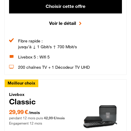
Choisir cette offre
Voir le détail
Fibre rapide :
jusqu'à ↓ 1 Gbit/s ↑ 700 Mbit/s
Livebox 5 : Wifi 5
200 chaînes TV + 1 Décodeur TV UHD
Meilleur choix
Livebox Classic Fibre
Livebox
Classic
29,99 € par mois pendant 12 mois puis 42,99 € par mois, Engagement 12 moi
29,99 €
/mois
pendant 12 mois puis
42,99 €/mois
Engagement 12 mois