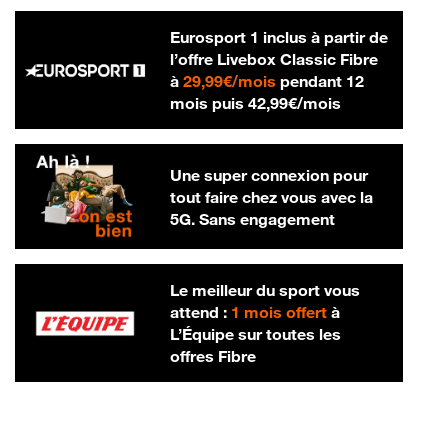
Eurosport 1 inclus à partir de
l’offre Livebox Classic Fibre
29,99 € par mois
à
29,99€/mois
pendant 12
42,99 € par m
mois puis
42,99€/mois
Une super connexion pour
tout faire chez vous avec la
5G. Sans engagement
Le meilleur du sport vous
attend :
1 mois offert
à
L’Équipe sur toutes les
offres Fibre