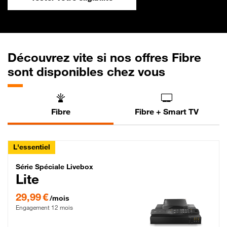
Découvrez vite si nos offres Fibre
sont disponibles chez vous
Fibre
Fibre + Smart TV
L'essentiel
Série Spéciale Livebox Lite Fibre
Série Spéciale Livebox
Lite
29,99 € par mois , Engagement 12 mois
29,99 €
/mois
Engagement 12 mois