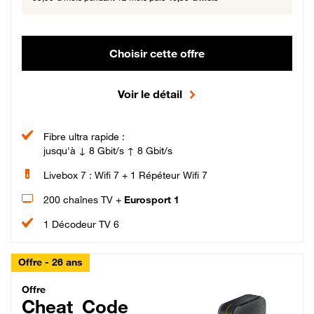
Choisir cette offre
Voir le détail
Fibre ultra rapide :
jusqu'à ↓ 8 Gbit/s ↑ 8 Gbit/s
Livebox 7 : Wifi 7 + 1 Répéteur Wifi 7
200 chaînes TV +
Eurosport 1
1 Décodeur TV 6
Offre - 26 ans
Cheat_Code Fibre_18_26
Offre
Cheat_Code