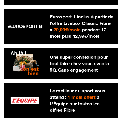
Eurosport 1 inclus à partir de
l’offre Livebox Classic Fibre
29,99 € par mois
à
29,99€/mois
pendant 12
42,99 € par m
mois puis
42,99€/mois
Une super connexion pour
tout faire chez vous avec la
5G. Sans engagement
Le meilleur du sport vous
attend :
1 mois offert
à
L’Équipe sur toutes les
offres Fibre