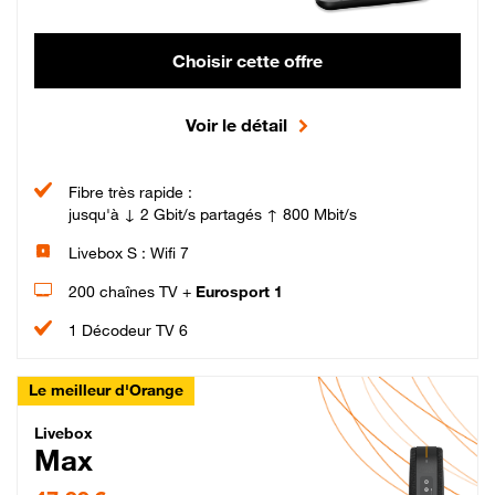
Choisir cette offre
Voir le détail
Fibre très rapide :
jusqu'à ↓ 2 Gbit/s partagés ↑ 800 Mbit/s
Livebox S : Wifi 7
200 chaînes TV +
Eurosport 1
1 Décodeur TV 6
Le meilleur d'Orange
Livebox Max Fibre
Livebox
Max
47,99 € par mois pendant 12 mois puis 57,99 € par mois, Engagement 12 moi