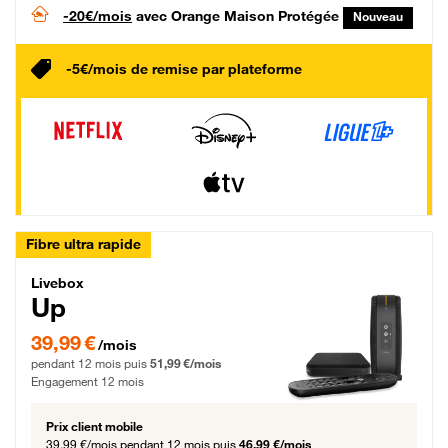
-20€/mois
avec Orange Maison Protégée
Nouveau
-5€/mois de remise par plateforme
Fibre ultra rapide
Livebox Up Fibre
Livebox
Up
39,99 € par mois pendant 12 mois puis 51,99 € par mois, Engagement 12 moi
39,99 €
/mois
pendant 12 mois puis
51,99 €/mois
Engagement 12 mois
Prix client mobile
39,99 €/mois
pendant 12 mois puis
46,99 €/mois