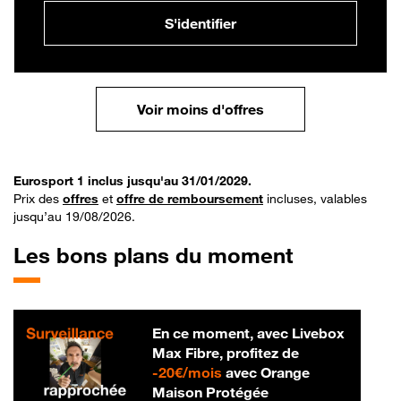
S'identifier
Voir moins d'offres
Eurosport 1 inclus jusqu'au 31/01/2029.
Prix des
offres
et
offre de remboursement
incluses, valables
jusqu’au 19/08/2026.
Les bons plans du moment
En ce moment, avec Livebox
Max Fibre, profitez de
20 € par mois
-
20€/mois
avec Orange
Maison Protégée