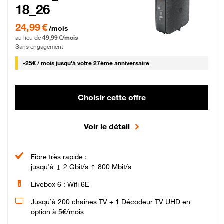
18_26
24,99 € par mois pendant 0 mois puis 49,99 € par mois, Sans engagement
24,99 €
/mois
au lieu de
49,99 €/mois
Sans engagement
25 € par mois
-
25€ / mois
jusqu'à votre 27ème anniversaire
Choisir cette offre
Voir le détail
Fibre très rapide :
jusqu'à ↓ 2 Gbit/s ↑ 800 Mbit/s
Livebox 6 : Wifi 6E
Jusqu’à 200 chaînes TV + 1 Décodeur TV UHD en
option à 5€/mois