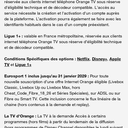
réservée aux clients internet téléphone Orange TV sous réserve
d’éligibilité technique et de décodeur compatible. L'accès au
service nécessite la création et l'activation d'un compte auprès
de la plateforme. L’activation pourra également se faire avec les
identifiants habituels dans le cas d’un compte préexistant.
Ligue 1+ :
valable en France métropolitaine, réservée aux clients
internet téléphone Orange TV sous réserve d’éligibilité technique
et de décodeur compatible.
Conditions Spécifiques des options :
Netflix
,
Disney+
,
Apple
TV
et
Ligue 1+
Eurosport 1 inclus jusqu’au 31 janvier 2029 :
Pour toute
nouvelle souscription d’une offre Internet Orange éligible (Livebox
Classic, Livebox Up ou Livebox Max, hors
Cheat_Code_Fibre_18_26 et Séries Spéciales), sur ADSL ou sur
Fibre ou Smart TV. Cette inclusion concerne le flux linéaire de la
chaine (hors contenus à la demande et replay).
La TV d'Orange :
La TV à la demande Accès à certains
programmes (hors films) à partir du lendemain de la diffusion
(hors programmes de Disney Channel disponibles le lundi suivant