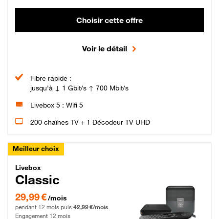
Choisir cette offre
Voir le détail
Fibre rapide :
jusqu'à ↓ 1 Gbit/s ↑ 700 Mbit/s
Livebox 5 : Wifi 5
200 chaînes TV + 1 Décodeur TV UHD
Meilleur choix
Livebox Classic Fibre
Livebox
Classic
29,99 € par mois pendant 12 mois puis 42,99 € par mois, Engagement 12 moi
29,99 €
/mois
pendant 12 mois puis
42,99 €/mois
Engagement 12 mois