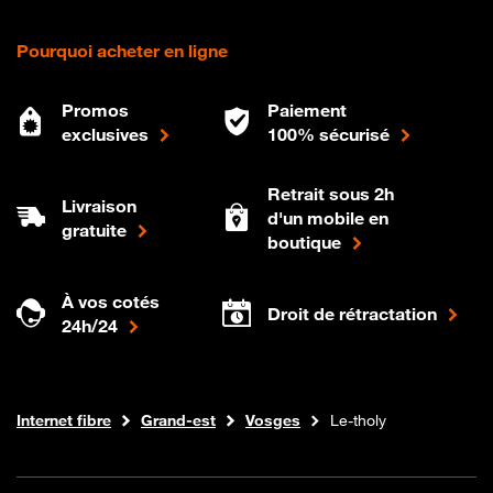
Pourquoi acheter en ligne
Promos
Paiement
exclusives
100% sécurisé
Retrait sous 2h
Livraison
d'un mobile en
gratuite
boutique
À vos cotés
Droit de rétractation
24h/24
Boutique Orange
Internet fibre
Grand-est
Vosges
Le-tholy