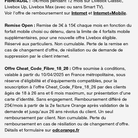
Fibre/ADSL :
-5€/mois pendant 12 mois sur Livebox Classic,
Livebox Up, Livebox Max (avec ou sans Smart TV).
Voir l'offre de remboursement sur
Internet
et
Internet+Mobile
.
Remise Open :
Remise de 3€ à 15€ chaque mois en fonction du
forfait mobile choisi ou détenu, dans la limite de 4 forfaits mobile
supplémentaires, pour une nouvelle offre Livebox éligible.
Réservé aux particuliers. Non cumulable. Perte de la remise en
cas de changement d'offre, de résiliation ou de demande de
suppression par le client internet.
Offre Cheat_Code_Fibre_18_26 :
Offre soumise à conditions,
valable à partir du 10/04/2025 en France métropolitaine, sous
réserve d’éligibilité et d’équipements compatibles, pour la
souscription à l’offre Cheat_Code_Fibre_18_26 par des clients
âgés de 18 à 26 ans et 6 mois maximum, sur présentation d’une
carte d’identité. Sans engagement. Remboursement différé de
25€/mois à partir de la 2e facture Orange après validation de la
demande et jusqu’aux 26 ans révolus du client. Un seul
remboursement par client. Non cumulable. Perte du
remboursement en cas de résiliation ou de changement d’offre.
Détails et formulaire sur
odr.orange.fr