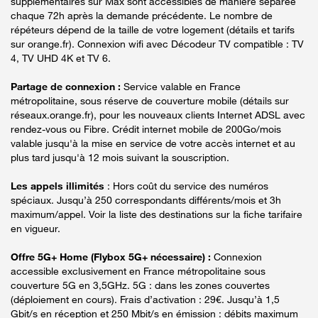
supplémentaires sur Max sont accessibles de manière séparée
chaque 72h après la demande précédente. Le nombre de
répéteurs dépend de la taille de votre logement (détails et tarifs
sur orange.fr). Connexion wifi avec Décodeur TV compatible : TV
4, TV UHD 4K et TV 6.
Partage de connexion :
Service valable en France
métropolitaine, sous réserve de couverture mobile (détails sur
réseaux.orange.fr), pour les nouveaux clients Internet ADSL avec
rendez-vous ou Fibre. Crédit internet mobile de 200Go/mois
valable jusqu'à la mise en service de votre accès internet et au
plus tard jusqu'à 12 mois suivant la souscription.
Les appels illimités
: Hors coût du service des numéros
spéciaux. Jusqu’à 250 correspondants différents/mois et 3h
maximum/appel. Voir la liste des destinations sur la fiche tarifaire
en vigueur.
Offre 5G+ Home (Flybox 5G+ nécessaire) :
Connexion
accessible exclusivement en France métropolitaine sous
couverture 5G en 3,5GHz. 5G : dans les zones couvertes
(déploiement en cours). Frais d’activation : 29€. Jusqu’à 1,5
Gbit/s en réception et 250 Mbit/s en émission : débits maximum