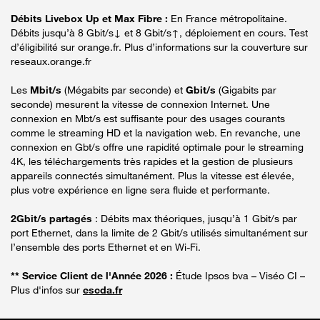
Débits Livebox Up et Max Fibre :
En France métropolitaine.
Débits jusqu’à 8 Gbit/s↓ et 8 Gbit/s↑, déploiement en cours. Test
d’éligibilité sur orange.fr. Plus d’informations sur la couverture sur
reseaux.orange.fr
Les
Mbit/s
(Mégabits par seconde) et
Gbit/s
(Gigabits par
seconde) mesurent la vitesse de connexion Internet. Une
connexion en Mbt/s est suffisante pour des usages courants
comme le streaming HD et la navigation web. En revanche, une
connexion en Gbt/s offre une rapidité optimale pour le streaming
4K, les téléchargements très rapides et la gestion de plusieurs
appareils connectés simultanément. Plus la vitesse est élevée,
plus votre expérience en ligne sera fluide et performante.
2Gbit/s partagés
: Débits max théoriques, jusqu’à 1 Gbit/s par
port Ethernet, dans la limite de 2 Gbit/s utilisés simultanément sur
l’ensemble des ports Ethernet et en Wi-Fi.
** Service Client de l'Année 2026 :
Étude Ipsos bva – Viséo CI –
Plus d'infos sur
escda.fr