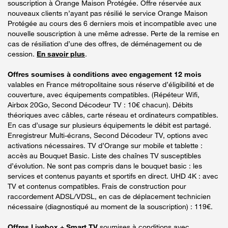
souscription à Orange Maison Protégée. Offre réservée aux
nouveaux clients n’ayant pas résilié le service Orange Maison
Protégée au cours des 6 derniers mois et incompatible avec une
nouvelle souscription à une même adresse. Perte de la remise en
cas de résiliation d’une des offres, de déménagement ou de
cession.
En savoir plus
.
Offres soumises à conditions avec engagement 12 mois
valables en France métropolitaine sous réserve d’éligibilité et de
couverture, avec équipements compatibles. (Répéteur Wifi,
Airbox 20Go, Second Décodeur TV : 10€ chacun). Débits
théoriques avec câbles, carte réseau et ordinateurs compatibles.
En cas d’usage sur plusieurs équipements le débit est partagé.
Enregistreur Multi-écrans, Second Décodeur TV, options avec
activations nécessaires. TV d’Orange sur mobile et tablette :
accès au Bouquet Basic. Liste des chaînes TV susceptibles
d’évolution. Ne sont pas compris dans le bouquet basic : les
services et contenus payants et sportifs en direct. UHD 4K : avec
TV et contenus compatibles. Frais de construction pour
raccordement ADSL/VDSL, en cas de déplacement technicien
nécessaire (diagnostiqué au moment de la souscription) : 119€.
Offres Livebox + Smart TV
soumises à conditions avec