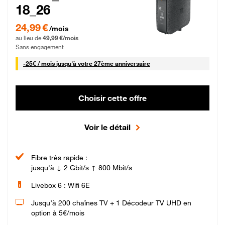
18_26
24,99 € par mois pendant 0 mois puis 49,99 € par mois, Sans engagement
24,99 €
/mois
au lieu de
49,99 €/mois
Sans engagement
25 € par mois
-
25€ / mois
jusqu'à votre 27ème anniversaire
Choisir cette offre
Voir le détail
Fibre très rapide :
jusqu'à ↓ 2 Gbit/s ↑ 800 Mbit/s
Livebox 6 : Wifi 6E
Jusqu’à 200 chaînes TV + 1 Décodeur TV UHD en
option à 5€/mois