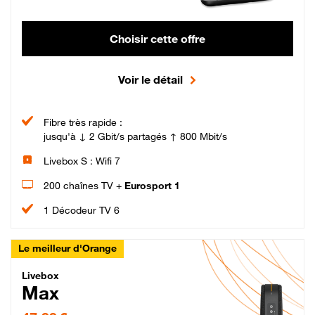
Choisir cette offre
Voir le détail
Fibre très rapide :
jusqu'à ↓ 2 Gbit/s partagés ↑ 800 Mbit/s
Livebox S : Wifi 7
200 chaînes TV +
Eurosport 1
1 Décodeur TV 6
Le meilleur d'Orange
Livebox Max Fibre
Livebox
Max
47,99 € par mois pendant 12 mois puis 57,99 € par mois, Engagement 12 moi