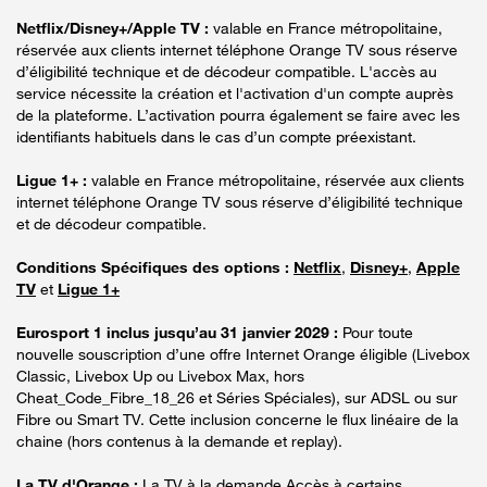
Netflix/Disney+/Apple TV :
valable en France métropolitaine,
réservée aux clients internet téléphone Orange TV sous réserve
d’éligibilité technique et de décodeur compatible. L'accès au
service nécessite la création et l'activation d'un compte auprès
de la plateforme. L’activation pourra également se faire avec les
identifiants habituels dans le cas d’un compte préexistant.
Ligue 1+ :
valable en France métropolitaine, réservée aux clients
internet téléphone Orange TV sous réserve d’éligibilité technique
et de décodeur compatible.
Conditions Spécifiques des options :
Netflix
,
Disney+
,
Apple
TV
et
Ligue 1+
Eurosport 1 inclus jusqu’au 31 janvier 2029 :
Pour toute
nouvelle souscription d’une offre Internet Orange éligible (Livebox
Classic, Livebox Up ou Livebox Max, hors
Cheat_Code_Fibre_18_26 et Séries Spéciales), sur ADSL ou sur
Fibre ou Smart TV. Cette inclusion concerne le flux linéaire de la
chaine (hors contenus à la demande et replay).
La TV d'Orange :
La TV à la demande Accès à certains