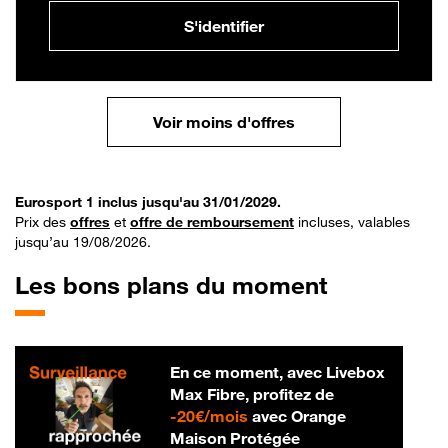
S'identifier
Voir moins d'offres
Eurosport 1 inclus jusqu'au 31/01/2029.
Prix des
offres
et
offre de remboursement
incluses, valables
jusqu’au 19/08/2026.
Les bons plans du moment
En ce moment, avec Livebox
Max Fibre, profitez de
20 € par mois
-
20€/mois
avec Orange
Maison Protégée