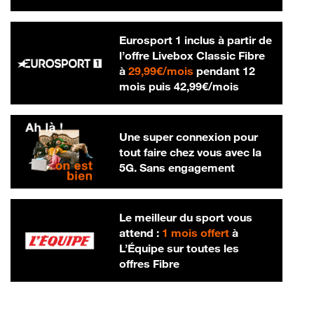
Eurosport 1 inclus à partir de
l’offre Livebox Classic Fibre
29,99 € par mois
à
29,99€/mois
pendant 12
42,99 € par m
mois puis
42,99€/mois
Une super connexion pour
tout faire chez vous avec la
5G. Sans engagement
Le meilleur du sport vous
attend :
1 mois offert
à
L’Équipe sur toutes les
offres Fibre