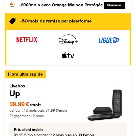
-20€/mois
avec Orange Maison Protégée
Nouveau
-5€/mois de remise par plateforme
Fibre ultra rapide
Livebox Up Fibre
Livebox
Up
39,99 € par mois pendant 12 mois puis 51,99 € par mois, Engagement 12 moi
39,99 €
/mois
pendant 12 mois puis
51,99 €/mois
Engagement 12 mois
Prix client mobile
39,99 €/mois
pendant 12 mois puis
46,99 €/mois