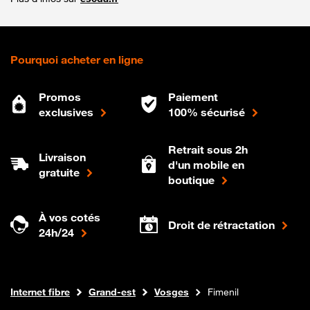
Pourquoi acheter en ligne
Promos
Paiement
exclusives
100% sécurisé
Retrait sous 2h
Livraison
d'un mobile en
gratuite
boutique
À vos cotés
Droit de rétractation
24h/24
Boutique Orange
Internet fibre
Grand-est
Vosges
Fimenil