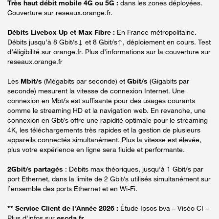
Très haut débit mobile 4G ou 5G :
dans les zones déployées.
Couverture sur reseaux.orange.fr.
Débits Livebox Up et Max Fibre :
En France métropolitaine.
Débits jusqu’à 8 Gbit/s↓ et 8 Gbit/s↑, déploiement en cours. Test
d’éligibilité sur orange.fr. Plus d’informations sur la couverture sur
reseaux.orange.fr
Les
Mbit/s
(Mégabits par seconde) et
Gbit/s
(Gigabits par
seconde) mesurent la vitesse de connexion Internet. Une
connexion en Mbt/s est suffisante pour des usages courants
comme le streaming HD et la navigation web. En revanche, une
connexion en Gbt/s offre une rapidité optimale pour le streaming
4K, les téléchargements très rapides et la gestion de plusieurs
appareils connectés simultanément. Plus la vitesse est élevée,
plus votre expérience en ligne sera fluide et performante.
2Gbit/s partagés
: Débits max théoriques, jusqu’à 1 Gbit/s par
port Ethernet, dans la limite de 2 Gbit/s utilisés simultanément sur
l’ensemble des ports Ethernet et en Wi-Fi.
** Service Client de l'Année 2026 :
Étude Ipsos bva – Viséo CI –
Plus d'infos sur
escda.fr