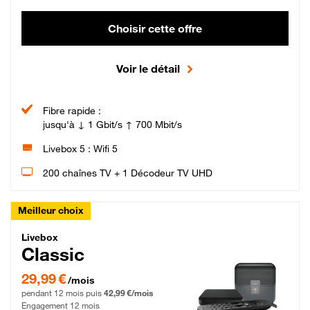
Choisir cette offre
Voir le détail
Fibre rapide :
jusqu'à ↓ 1 Gbit/s ↑ 700 Mbit/s
Livebox 5 : Wifi 5
200 chaînes TV + 1 Décodeur TV UHD
Meilleur choix
Livebox Classic Fibre
Livebox
Classic
29,99 € par mois pendant 12 mois puis 42,99 € par mois, Engagement 12 moi
29,99 €
/mois
pendant 12 mois puis
42,99 €/mois
Engagement 12 mois