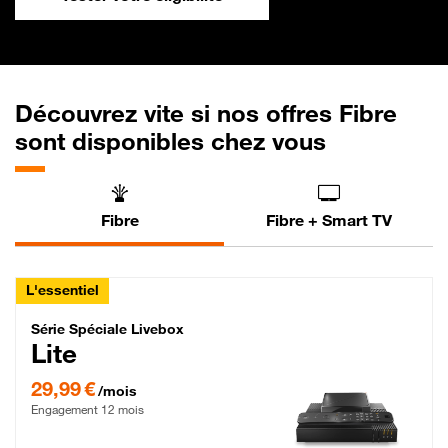
Découvrez vite si nos offres Fibre
sont disponibles chez vous
Fibre
Fibre + Smart TV
L'essentiel
Série Spéciale Livebox Lite Fibre
Série Spéciale Livebox
Lite
29,99 € par mois , Engagement 12 mois
29,99 €
/mois
Engagement 12 mois