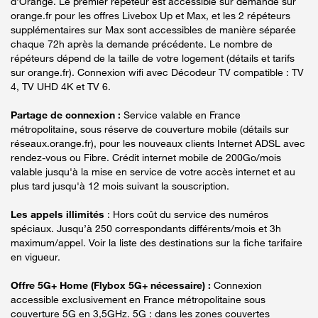
d'Orange. Le premier répéteur est accessible sur demande sur
orange.fr pour les offres Livebox Up et Max, et les 2 répéteurs
supplémentaires sur Max sont accessibles de manière séparée
chaque 72h après la demande précédente. Le nombre de
répéteurs dépend de la taille de votre logement (détails et tarifs
sur orange.fr). Connexion wifi avec Décodeur TV compatible : TV
4, TV UHD 4K et TV 6.
Partage de connexion :
Service valable en France
métropolitaine, sous réserve de couverture mobile (détails sur
réseaux.orange.fr), pour les nouveaux clients Internet ADSL avec
rendez-vous ou Fibre. Crédit internet mobile de 200Go/mois
valable jusqu'à la mise en service de votre accès internet et au
plus tard jusqu'à 12 mois suivant la souscription.
Les appels illimités
: Hors coût du service des numéros
spéciaux. Jusqu’à 250 correspondants différents/mois et 3h
maximum/appel. Voir la liste des destinations sur la fiche tarifaire
en vigueur.
Offre 5G+ Home (Flybox 5G+ nécessaire) :
Connexion
accessible exclusivement en France métropolitaine sous
couverture 5G en 3,5GHz. 5G : dans les zones couvertes