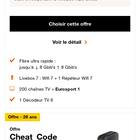
Choisir cette offre
Voir le détail
Fibre ultra rapide :
jusqu'à ↓ 8 Gbit/s ↑ 8 Gbit/s
Livebox 7 : Wifi 7 + 1 Répéteur Wifi 7
200 chaînes TV +
Eurosport 1
1 Décodeur TV 6
Offre - 26 ans
Cheat_Code Fibre_18_26
Offre
Cheat_Code