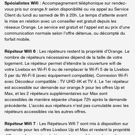
Spécialistes Wifi
: Accompagnement téléphonique sur rendez-
vous pris sur orange.fr selon disponibilité ou via appel au Service
Client du lundi au samedi de 8h à 20h. Le temps d’attente avant
la mise en relation avec un conseiller est gratuit depuis les
réseaux Orange. Le service est gratuit et l’appel est au prix d’une
communication normale selon l’offre détenue, ou décompté du
forfait mobile.
Répéteur Wifi 6
: Les répéteurs restent la propriété d’Orange. Le
nombre de répéteurs nécessaires dépend de la taille de votre
logement. Le répéteur permet d’étendre la couverture wifi de
votre Livebox en Wi-Fi 6 ou de remplacer le Wi-Fi 5 de la Livebox
5 par du Wi-Fi 6 (avec équipement compatible). Connexion Wi-Fi
avec Décodeur compatible : TV UHD 4K et TV 4. Le 1er répéteur
est accessible sur demande sur orange.fr pour les offres Up et
Max, et les 2 répéteurs supplémentaires sur Max sont
accessibles de manière séparée chaque 72h après la demande
précédente. L’accès aux répéteurs n’est pas cumulable avec les
répéteurs accessibles via les autres offres.
Répéteur Wifi 7
: Les Répéteurs Wifi 7 sont mis à disposition sur
demande pour les offres Livebox Up et Max et restent la propriété