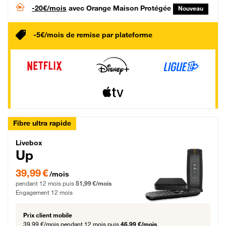
-20€/mois
avec Orange Maison Protégée
Nouveau
-5€/mois de remise par plateforme
Fibre ultra rapide
Livebox Up Fibre
Livebox
Up
39,99 € par mois pendant 12 mois puis 51,99 € par mois, Engagement 12 moi
39,99 €
/mois
pendant 12 mois puis
51,99 €/mois
Engagement 12 mois
Prix client mobile
39,99 €/mois
pendant 12 mois puis
46,99 €/mois