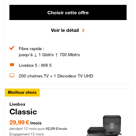
Choisir cette offre
Voir le détail
Fibre rapide :
jusqu'à ↓ 1 Gbit/s ↑ 700 Mbit/s
Livebox 5 : Wifi 5
200 chaînes TV + 1 Décodeur TV UHD
Meilleur choix
Livebox Classic Fibre
Livebox
Classic
29,99 € par mois pendant 12 mois puis 42,99 € par mois, Engagement 12 moi
29,99 €
/mois
pendant 12 mois puis
42,99 €/mois
Engagement 12 mois