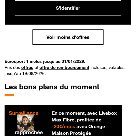
S'identifier
Voir moins d'offres
Eurosport 1 inclus jusqu'au 31/01/2029.
Prix des
offres
et
offre de remboursement
incluses, valables
jusqu’au 19/08/2026.
Les bons plans du moment
En ce moment, avec Livebox
Max Fibre, profitez de
20 € par mois
-
20€/mois
avec Orange
Maison Protégée