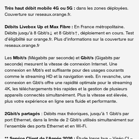
Très haut débit mobile 4G ou 5G :
dans les zones déployées.
Couverture sur reseaux.orange.fr.
Débits Livebox Up et Max Fibre :
En France métropolitaine.
Débits jusqu’à 8 Gbit/s↓ et 8 Gbit/s↑, déploiement en cours. Test
d’éligibilité sur orange.fr. Plus d’informations sur la couverture sur
reseaux.orange.fr
Les
Mbit/s
(Mégabits par seconde) et
Gbit/s
(Gigabits par
seconde) mesurent la vitesse de connexion Internet. Une
connexion en Mbt/s est suffisante pour des usages courants
comme le streaming HD et la navigation web. En revanche, une
connexion en Gbt/s offre une rapidité optimale pour le streaming
4K, les téléchargements très rapides et la gestion de plusieurs
appareils connectés simultanément. Plus la vitesse est élevée,
plus votre expérience en ligne sera fluide et performante.
2Gbit/s partagés
: Débits max théoriques, jusqu’à 1 Gbit/s par
port Ethernet, dans la limite de 2 Gbit/s utilisés simultanément sur
l’ensemble des ports Ethernet et en Wi-Fi.
** Service Client de l'Année 2026 :
Étude Ipsos bva – Viséo CI –