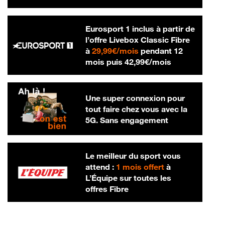
Eurosport 1 inclus à partir de
l’offre Livebox Classic Fibre
29,99 € par mois
à
29,99€/mois
pendant 12
42,99 € par m
mois puis
42,99€/mois
Une super connexion pour
tout faire chez vous avec la
5G. Sans engagement
Le meilleur du sport vous
attend :
1 mois offert
à
L’Équipe sur toutes les
offres Fibre