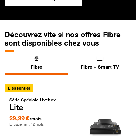
Découvrez vite si nos offres Fibre
sont disponibles chez vous
Fibre
Fibre + Smart TV
L'essentiel
Série Spéciale Livebox Lite Fibre
Série Spéciale Livebox
Lite
29,99 € par mois , Engagement 12 mois
29,99 €
/mois
Engagement 12 mois