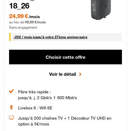
18_26
24,99 € par mois pendant 0 mois puis 49,99 € par mois, Sans engagement
24,99 €
/mois
au lieu de
49,99 €/mois
Sans engagement
25 € par mois
-
25€ / mois
jusqu'à votre 27ème anniversaire
Choisir cette offre
Voir le détail
Fibre très rapide :
jusqu'à ↓ 2 Gbit/s ↑ 800 Mbit/s
Livebox 6 : Wifi 6E
Jusqu’à 200 chaînes TV + 1 Décodeur TV UHD en
option à 5€/mois