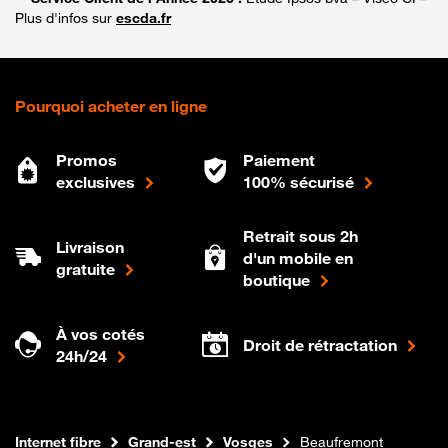
Plus d'infos sur
escda.fr
Pourquoi acheter en ligne
Promos
Paiement
exclusives
100% sécurisé
Retrait sous 2h
Livraison
d'un mobile en
gratuite
boutique
À vos cotés
Droit de rétractation
24h/24
Boutique Orange
Internet fibre
Grand-est
Vosges
Beaufremont