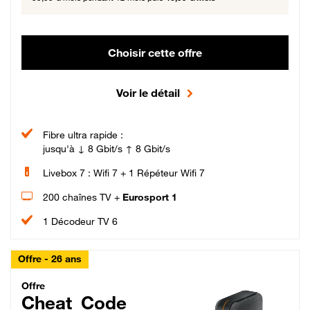
Choisir cette offre
Voir le détail
Fibre ultra rapide :
jusqu'à ↓ 8 Gbit/s ↑ 8 Gbit/s
Livebox 7 : Wifi 7 + 1 Répéteur Wifi 7
200 chaînes TV +
Eurosport 1
1 Décodeur TV 6
Offre - 26 ans
Cheat_Code Fibre_18_26
Offre
Cheat_Code