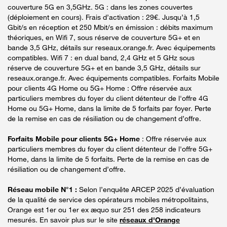
couverture 5G en 3,5GHz. 5G : dans les zones couvertes
(déploiement en cours). Frais d’activation : 29€. Jusqu’à 1,5
Gbit/s en réception et 250 Mbit/s en émission : débits maximum
théoriques, en Wifi 7, sous réserve de couverture 5G+ et en
bande 3,5 GHz, détails sur reseaux.orange.fr. Avec équipements
compatibles. Wifi 7 : en dual band, 2,4 GHz et 5 GHz sous
réserve de couverture 5G+ et en bande 3,5 GHz, détails sur
reseaux.orange.fr. Avec équipements compatibles. Forfaits Mobile
pour clients 4G Home ou 5G+ Home : Offre réservée aux
particuliers membres du foyer du client détenteur de l'offre 4G
Home ou 5G+ Home, dans la limite de 5 forfaits par foyer. Perte
de la remise en cas de résiliation ou de changement d’offre.
Forfaits Mobile pour clients 5G+ Home
: Offre réservée aux
particuliers membres du foyer du client détenteur de l'offre 5G+
Home, dans la limite de 5 forfaits. Perte de la remise en cas de
résiliation ou de changement d’offre.
Réseau mobile N°1 :
Selon l’enquête ARCEP 2025 d’évaluation
de la qualité de service des opérateurs mobiles métropolitains,
Orange est 1er ou 1er ex æquo sur 251 des 258 indicateurs
mesurés. En savoir plus sur le site
réseaux d'Orange