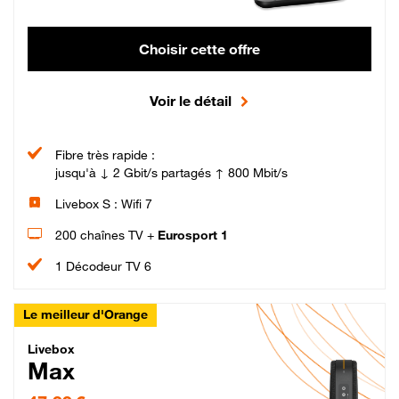
Choisir cette offre
Voir le détail
Fibre très rapide :
jusqu'à ↓ 2 Gbit/s partagés ↑ 800 Mbit/s
Livebox S : Wifi 7
200 chaînes TV +
Eurosport 1
1 Décodeur TV 6
Le meilleur d'Orange
Livebox Max Fibre
Livebox
Max
47,99 € par mois pendant 12 mois puis 57,99 € par mois, Engagement 12 moi