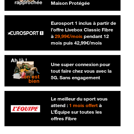
Maison Protégée
Eurosport 1 inclus à partir de
l’offre Livebox Classic Fibre
29,99 € par mois
à
29,99€/mois
pendant 12
42,99 € par m
mois puis
42,99€/mois
Une super connexion pour
tout faire chez vous avec la
5G. Sans engagement
Le meilleur du sport vous
attend :
1 mois offert
à
L’Équipe sur toutes les
offres Fibre