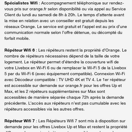
Spécialistes Wifi
: Accompagnement téléphonique sur rendez-
vous pris sur orange.fr selon disponibilité ou via appel au Service
Client du lundi au samedi de 8h à 20h. Le temps d’attente avant
la mise en relation avec un conseiller est gratuit depuis les
réseaux Orange. Le service est gratuit et l’appel est au prix d’une
communication normale selon l’offre détenue, ou décompté du
forfait mobile.
Répéteur Wifi 6
: Les répéteurs restent la propriété d’Orange. Le
nombre de répéteurs nécessaires dépend de la taille de votre
logement. Le répéteur permet d’étendre la couverture wifi de
votre Livebox en Wi-Fi 6 ou de remplacer le Wi-Fi 5 de la Livebox
5 par du Wi-Fi 6 (avec équipement compatible). Connexion Wi-Fi
avec Décodeur compatible : TV UHD 4K et TV 4. Le 1er répéteur
est accessible sur demande sur orange.fr pour les offres Up et
Max, et les 2 répéteurs supplémentaires sur Max sont
accessibles de manière séparée chaque 72h après la demande
précédente. L’accès aux répéteurs n’est pas cumulable avec les
répéteurs accessibles via les autres offres.
Répéteur Wifi 7
: Les Répéteurs Wifi 7 sont mis à disposition sur
demande pour les offres Livebox Up et Max et restent la propriété