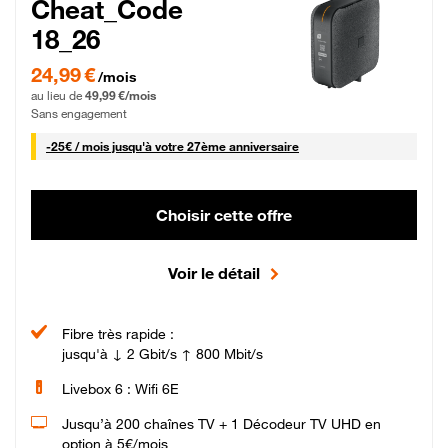
Cheat_Code
18_26
24,99 € par mois pendant 0 mois puis 49,99 € par mois, Sans engagement
24,99 €
/mois
au lieu de
49,99 €/mois
Sans engagement
25 € par mois
-
25€ / mois
jusqu'à votre 27ème anniversaire
Choisir cette offre
Voir le détail
Fibre très rapide :
jusqu'à ↓ 2 Gbit/s ↑ 800 Mbit/s
Livebox 6 : Wifi 6E
Jusqu’à 200 chaînes TV + 1 Décodeur TV UHD en
option à 5€/mois