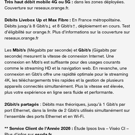
Très haut débit mobile 4G ou 5G :
dans les zones déployées.
Couverture sur reseaux.orange.fr.
Débits Livebox Up et Max Fibre :
En France métropolitaine.
Débits jusqu’à 8 Gbit/s↓ et 8 Gbit/s↑, déploiement en cours. Test
d’éligibilité sur orange.fr. Plus d’informations sur la couverture sur
reseaux.orange.fr
Les
Mbit/s
(Mégabits par seconde) et
Gbit/s
(Gigabits par
seconde) mesurent la vitesse de connexion Internet. Une
connexion en Mbt/s est suffisante pour des usages courants
comme le streaming HD et la navigation web. En revanche, une
connexion en Gbt/s offre une rapidité optimale pour le streaming
4K, les téléchargements très rapides et la gestion de plusieurs
appareils connectés simultanément. Plus la vitesse est élevée,
plus votre expérience en ligne sera fluide et performante.
2Gbit/s partagés
: Débits max théoriques, jusqu’à 1 Gbit/s par
port Ethernet, dans la limite de 2 Gbit/s utilisés simultanément sur
l’ensemble des ports Ethernet et en Wi-Fi.
** Service Client de l'Année 2026 :
Étude Ipsos bva – Viséo CI –
Plus d'infos sur
escda.fr