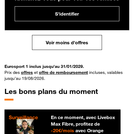
S'identifier
Voir moins d'offres
Eurosport 1 inclus jusqu'au 31/01/2029.
Prix des
offres
et
offre de remboursement
incluses, valables
jusqu’au 19/08/2026.
Les bons plans du moment
En ce moment, avec Livebox
Max Fibre, profitez de
20 € par mois
-
20€/mois
avec Orange