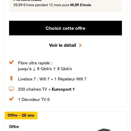
39,99 €/mois
pendant 12 mois puis
46,99 €/mois
Choisir cette offre
Voir le détail
Fibre ultra rapide :
jusqu'à ↓ 8 Gbit/s ↑ 8 Gbit/s
Livebox 7 : Wifi 7 + 1 Répéteur Wifi 7
200 chaînes TV +
Eurosport 1
1 Décodeur TV 6
Offre - 26 ans
Cheat_Code Fibre_18_26
Offre