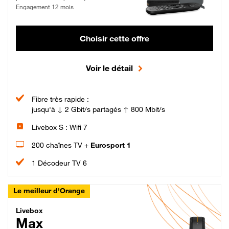
Engagement 12 mois
Choisir cette offre
Voir le détail
Fibre très rapide :
jusqu'à ↓ 2 Gbit/s partagés ↑ 800 Mbit/s
Livebox S : Wifi 7
200 chaînes TV +
Eurosport 1
1 Décodeur TV 6
Le meilleur d'Orange
Livebox Max Fibre
Livebox
Max