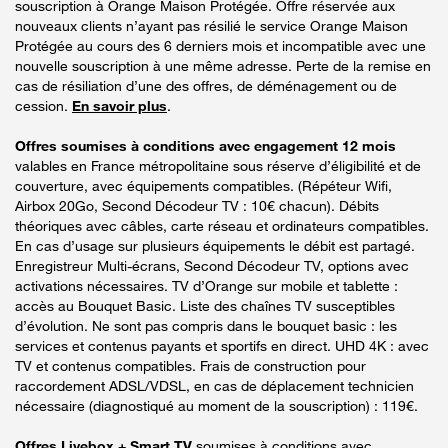
souscription à Orange Maison Protégée. Offre réservée aux
nouveaux clients n’ayant pas résilié le service Orange Maison
Protégée au cours des 6 derniers mois et incompatible avec une
nouvelle souscription à une même adresse. Perte de la remise en
cas de résiliation d’une des offres, de déménagement ou de
cession.
En savoir plus
.
Offres soumises à conditions avec engagement 12 mois
valables en France métropolitaine sous réserve d’éligibilité et de
couverture, avec équipements compatibles. (Répéteur Wifi,
Airbox 20Go, Second Décodeur TV : 10€ chacun). Débits
théoriques avec câbles, carte réseau et ordinateurs compatibles.
En cas d’usage sur plusieurs équipements le débit est partagé.
Enregistreur Multi-écrans, Second Décodeur TV, options avec
activations nécessaires. TV d’Orange sur mobile et tablette :
accès au Bouquet Basic. Liste des chaînes TV susceptibles
d’évolution. Ne sont pas compris dans le bouquet basic : les
services et contenus payants et sportifs en direct. UHD 4K : avec
TV et contenus compatibles. Frais de construction pour
raccordement ADSL/VDSL, en cas de déplacement technicien
nécessaire (diagnostiqué au moment de la souscription) : 119€.
Offres Livebox + Smart TV
soumises à conditions avec