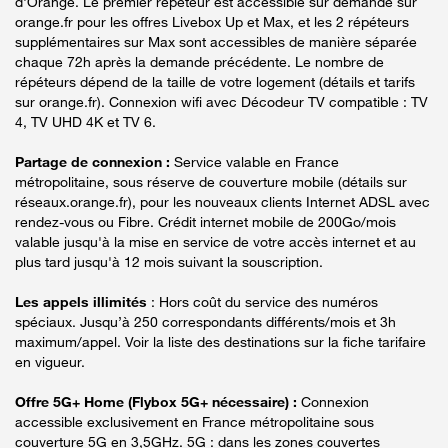
d'Orange. Le premier répéteur est accessible sur demande sur
orange.fr pour les offres Livebox Up et Max, et les 2 répéteurs
supplémentaires sur Max sont accessibles de manière séparée
chaque 72h après la demande précédente. Le nombre de
répéteurs dépend de la taille de votre logement (détails et tarifs
sur orange.fr). Connexion wifi avec Décodeur TV compatible : TV
4, TV UHD 4K et TV 6.
Partage de connexion :
Service valable en France
métropolitaine, sous réserve de couverture mobile (détails sur
réseaux.orange.fr), pour les nouveaux clients Internet ADSL avec
rendez-vous ou Fibre. Crédit internet mobile de 200Go/mois
valable jusqu'à la mise en service de votre accès internet et au
plus tard jusqu'à 12 mois suivant la souscription.
Les appels illimités
: Hors coût du service des numéros
spéciaux. Jusqu’à 250 correspondants différents/mois et 3h
maximum/appel. Voir la liste des destinations sur la fiche tarifaire
en vigueur.
Offre 5G+ Home (Flybox 5G+ nécessaire) :
Connexion
accessible exclusivement en France métropolitaine sous
couverture 5G en 3,5GHz. 5G : dans les zones couvertes