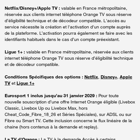
Netflix/Disney+/Apple TV :
valable en France métropolitaine,
réservée aux clients internet téléphone Orange TV sous réserve
d’éligibilité technique et de décodeur compatible. L'accès au
service nécessite la création et l'activation d'un compte auprès
de la plateforme. L’activation pourra également se faire avec les
identifiants habituels dans le cas d’un compte préexistant.
Ligue 1+ :
valable en France métropolitaine, réservée aux clients
internet téléphone Orange TV sous réserve d’éligibilité technique
et de décodeur compatible.
Conditions Spécifiques des options :
Netflix
,
Disney+
,
Apple
TV
et
Ligue 1+
Eurosport 1 inclus jusqu’au 31 janvier 2029 :
Pour toute
nouvelle souscription d’une offre Internet Orange éligible (Livebox
Classic, Livebox Up ou Livebox Max, hors
Cheat_Code_Fibre_18_26 et Séries Spéciales), sur ADSL ou sur
Fibre ou Smart TV. Cette inclusion concerne le flux linéaire de la
chaine (hors contenus à la demande et replay).
La TV d'Orange :
La TV à la demande Accès à certains