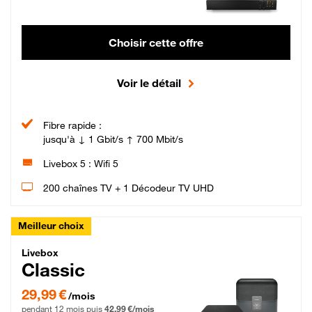
Choisir cette offre
Voir le détail
Fibre rapide :
jusqu'à ↓ 1 Gbit/s ↑ 700 Mbit/s
Livebox 5 : Wifi 5
200 chaînes TV + 1 Décodeur TV UHD
Meilleur choix
Livebox Classic Fibre
Livebox
Classic
29,99 € par mois pendant 12 mois puis 42,99 € par mois, Engagement 12 moi
29,99 €
/mois
pendant 12 mois puis
42,99 €/mois