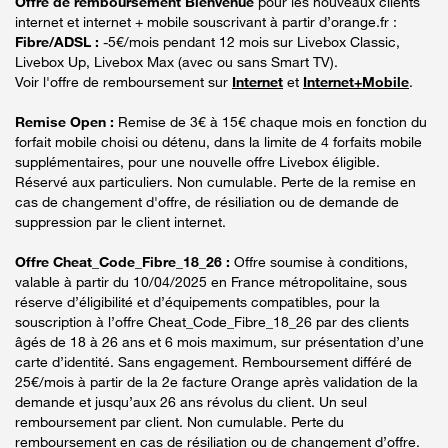
Offre de remboursement Bienvenue
pour les nouveaux clients
internet et internet + mobile souscrivant à partir d’orange.fr :
Fibre/ADSL :
-5€/mois pendant 12 mois sur Livebox Classic,
Livebox Up, Livebox Max (avec ou sans Smart TV).
Voir l'offre de remboursement sur
Internet
et
Internet+Mobile
.
Remise Open :
Remise de 3€ à 15€ chaque mois en fonction du
forfait mobile choisi ou détenu, dans la limite de 4 forfaits mobile
supplémentaires, pour une nouvelle offre Livebox éligible.
Réservé aux particuliers. Non cumulable. Perte de la remise en
cas de changement d'offre, de résiliation ou de demande de
suppression par le client internet.
Offre Cheat_Code_Fibre_18_26 :
Offre soumise à conditions,
valable à partir du 10/04/2025 en France métropolitaine, sous
réserve d’éligibilité et d’équipements compatibles, pour la
souscription à l’offre Cheat_Code_Fibre_18_26 par des clients
âgés de 18 à 26 ans et 6 mois maximum, sur présentation d’une
carte d’identité. Sans engagement. Remboursement différé de
25€/mois à partir de la 2e facture Orange après validation de la
demande et jusqu’aux 26 ans révolus du client. Un seul
remboursement par client. Non cumulable. Perte du
remboursement en cas de résiliation ou de changement d’offre.