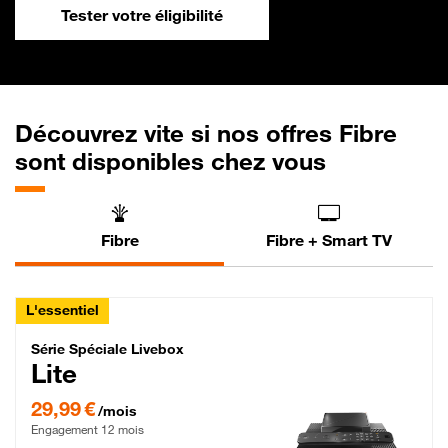
Tester votre éligibilité
Découvrez vite si nos offres Fibre
sont disponibles chez vous
Fibre
Fibre + Smart TV
L'essentiel
Série Spéciale Livebox Lite Fibre
Série Spéciale Livebox
Lite
29,99 € par mois , Engagement 12 mois
29,99 €
/mois
Engagement 12 mois