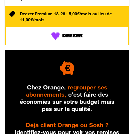
Deezer Premium 18-26 : 5,99€/mois au lieu de
11,99€/mois
Chez Orange,
regrouper ses
abonnements,
c'est faire des
économies sur votre budget mais
pas sur la qualité.
Déjà client Orange ou Sosh ?
Identifiez-vous pour voir vos remises