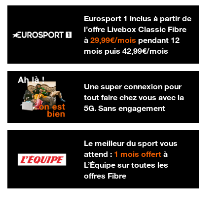
Eurosport 1 inclus à partir de
l’offre Livebox Classic Fibre
29,99 € par mois
à
29,99€/mois
pendant 12
42,99 € par m
mois puis
42,99€/mois
Une super connexion pour
tout faire chez vous avec la
5G. Sans engagement
Le meilleur du sport vous
attend :
1 mois offert
à
L’Équipe sur toutes les
offres Fibre