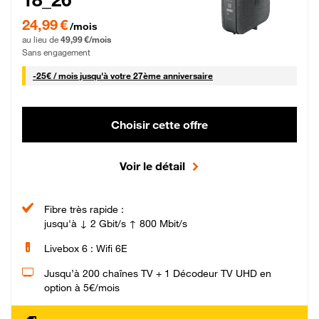
24,99 € par mois pendant 0 mois puis 49,99 € par mois, Sans engagement
24,99 €
/mois
au lieu de
49,99 €/mois
Sans engagement
25 € par mois
-
25€ / mois
jusqu'à votre 27ème anniversaire
Choisir cette offre
Voir le détail
Fibre très rapide :
jusqu'à ↓ 2 Gbit/s ↑ 800 Mbit/s
Livebox 6 : Wifi 6E
Jusqu’à 200 chaînes TV + 1 Décodeur TV UHD en
option à 5€/mois