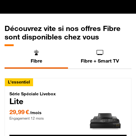
Découvrez vite si nos offres Fibre
sont disponibles chez vous
Fibre
Fibre + Smart TV
L'essentiel
Série Spéciale Livebox Lite Fibre
Série Spéciale Livebox
Lite
29,99 € par mois , Engagement 12 mois
29,99 €
/mois
Engagement 12 mois