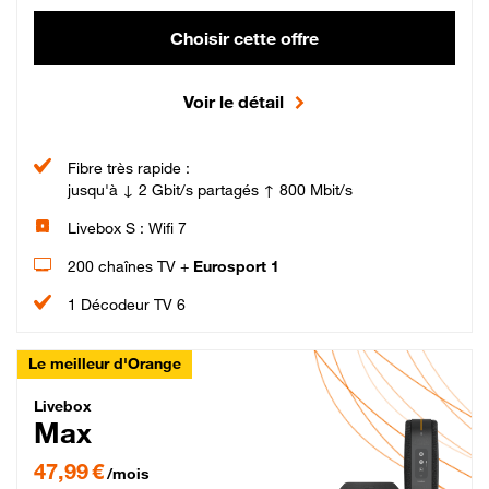
Choisir cette offre
Voir le détail
Fibre très rapide :
jusqu'à ↓ 2 Gbit/s partagés ↑ 800 Mbit/s
Livebox S : Wifi 7
200 chaînes TV +
Eurosport 1
1 Décodeur TV 6
Le meilleur d'Orange
Livebox Max Fibre
Livebox
Max
47,99 € par mois pendant 12 mois puis 57,99 € par mois, Engagement 12 moi
47,99 €
/mois