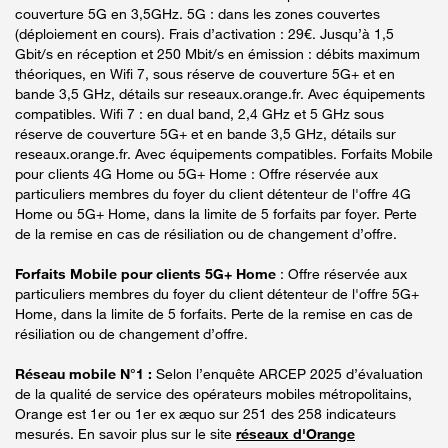
couverture 5G en 3,5GHz. 5G : dans les zones couvertes
(déploiement en cours). Frais d’activation : 29€. Jusqu’à 1,5
Gbit/s en réception et 250 Mbit/s en émission : débits maximum
théoriques, en Wifi 7, sous réserve de couverture 5G+ et en
bande 3,5 GHz, détails sur reseaux.orange.fr. Avec équipements
compatibles. Wifi 7 : en dual band, 2,4 GHz et 5 GHz sous
réserve de couverture 5G+ et en bande 3,5 GHz, détails sur
reseaux.orange.fr. Avec équipements compatibles. Forfaits Mobile
pour clients 4G Home ou 5G+ Home : Offre réservée aux
particuliers membres du foyer du client détenteur de l'offre 4G
Home ou 5G+ Home, dans la limite de 5 forfaits par foyer. Perte
de la remise en cas de résiliation ou de changement d’offre.
Forfaits Mobile pour clients 5G+ Home
: Offre réservée aux
particuliers membres du foyer du client détenteur de l'offre 5G+
Home, dans la limite de 5 forfaits. Perte de la remise en cas de
résiliation ou de changement d’offre.
Réseau mobile N°1 :
Selon l’enquête ARCEP 2025 d’évaluation
de la qualité de service des opérateurs mobiles métropolitains,
Orange est 1er ou 1er ex æquo sur 251 des 258 indicateurs
mesurés. En savoir plus sur le site
réseaux d'Orange