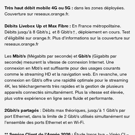
Très haut débit mobile 4G ou 5G :
dans les zones déployées.
Couverture sur reseaux.orange.fr.
Débits Livebox Up et Max Fibre :
En France métropolitaine.
Débits jusqu’à 8 Gbit/s↓ et 8 Gbit/s↑, déploiement en cours. Test
d’éligibilité sur orange.fr. Plus d’informations sur la couverture sur
reseaux.orange.fr
Les
Mbit/s
(Mégabits par seconde) et
Gbit/s
(Gigabits par
seconde) mesurent la vitesse de connexion Internet. Une
connexion en Mbt/s est suffisante pour des usages courants
comme le streaming HD et la navigation web. En revanche, une
connexion en Gbt/s offre une rapidité optimale pour le streaming
4K, les téléchargements très rapides et la gestion de plusieurs
appareils connectés simultanément. Plus la vitesse est élevée,
plus votre expérience en ligne sera fluide et performante.
2Gbit/s partagés
: Débits max théoriques, jusqu’à 1 Gbit/s par
port Ethernet, dans la limite de 2 Gbit/s utilisés simultanément sur
l’ensemble des ports Ethernet et en Wi-Fi.
** Service Client de l'Année 2026 :
Étude Ipsos bva – Viséo CI –