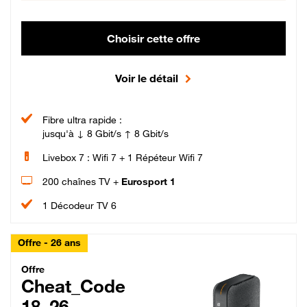
Choisir cette offre
Voir le détail
Fibre ultra rapide :
jusqu'à ↓ 8 Gbit/s ↑ 8 Gbit/s
Livebox 7 : Wifi 7 + 1 Répéteur Wifi 7
200 chaînes TV +
Eurosport 1
1 Décodeur TV 6
Offre - 26 ans
Cheat_Code Fibre_18_26
Offre
Cheat_Code
18_26