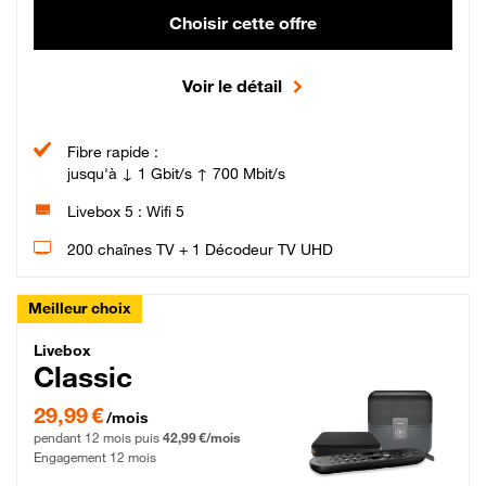
Choisir cette offre
Voir le détail
Fibre rapide :
jusqu'à ↓ 1 Gbit/s ↑ 700 Mbit/s
Livebox 5 : Wifi 5
200 chaînes TV + 1 Décodeur TV UHD
Meilleur choix
Livebox Classic Fibre
Livebox
Classic
29,99 € par mois pendant 12 mois puis 42,99 € par mois, Engagement 12 moi
29,99 €
/mois
pendant 12 mois puis
42,99 €/mois
Engagement 12 mois