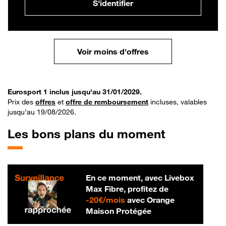
S'identifier
Voir moins d'offres
Eurosport 1 inclus jusqu'au 31/01/2029.
Prix des
offres
et
offre de remboursement
incluses, valables
jusqu’au 19/08/2026.
Les bons plans du moment
En ce moment, avec Livebox
Max Fibre, profitez de
20 € par mois
-
20€/mois
avec Orange
Maison Protégée