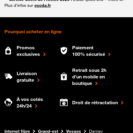
Plus d'infos sur
escda.fr
Pourquoi acheter en ligne
Promos
Paiement
exclusives
100% sécurisé
Retrait sous 2h
Livraison
d'un mobile en
gratuite
boutique
À vos cotés
Droit de rétractation
24h/24
Boutique Orange
Internet fibre
Grand-est
Vosges
Darney