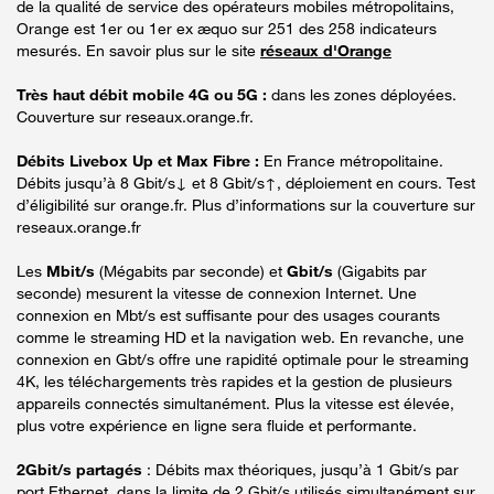
de la qualité de service des opérateurs mobiles métropolitains,
Orange est 1er ou 1er ex æquo sur 251 des 258 indicateurs
mesurés. En savoir plus sur le site
réseaux d'Orange
Très haut débit mobile 4G ou 5G :
dans les zones déployées.
Couverture sur reseaux.orange.fr.
Débits Livebox Up et Max Fibre :
En France métropolitaine.
Débits jusqu’à 8 Gbit/s↓ et 8 Gbit/s↑, déploiement en cours. Test
d’éligibilité sur orange.fr. Plus d’informations sur la couverture sur
reseaux.orange.fr
Les
Mbit/s
(Mégabits par seconde) et
Gbit/s
(Gigabits par
seconde) mesurent la vitesse de connexion Internet. Une
connexion en Mbt/s est suffisante pour des usages courants
comme le streaming HD et la navigation web. En revanche, une
connexion en Gbt/s offre une rapidité optimale pour le streaming
4K, les téléchargements très rapides et la gestion de plusieurs
appareils connectés simultanément. Plus la vitesse est élevée,
plus votre expérience en ligne sera fluide et performante.
2Gbit/s partagés
: Débits max théoriques, jusqu’à 1 Gbit/s par
port Ethernet, dans la limite de 2 Gbit/s utilisés simultanément sur