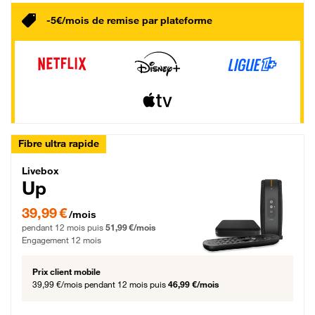
-5€/mois de remise par plateforme
Fibre ultra rapide
Livebox Up Fibre
Livebox
Up
39,99 € par mois pendant 12 mois puis 51,99 € par mois, Engagement 12 moi
39,99 €
/mois
pendant 12 mois puis
51,99 €/mois
Engagement 12 mois
Prix client mobile
39,99 €/mois
pendant 12 mois puis
46,99 €/mois