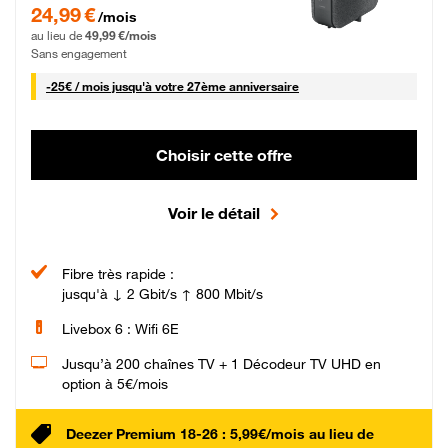
24,99 € par mois pendant 0 mois puis 49,99 € par mois, Sans engagement
24,99 €
/mois
au lieu de
49,99 €/mois
Sans engagement
25 € par mois
-
25€ / mois
jusqu'à votre 27ème anniversaire
Choisir cette offre
Voir le détail
Fibre très rapide :
jusqu'à ↓ 2 Gbit/s ↑ 800 Mbit/s
Livebox 6 : Wifi 6E
Jusqu’à 200 chaînes TV + 1 Décodeur TV UHD en
option à 5€/mois
Deezer Premium 18-26 : 5,99€/mois au lieu de