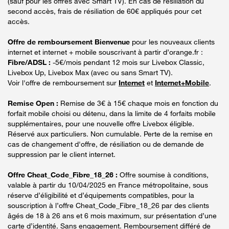
(sauf pour les offres avec Smart TV). En cas de résiliation du
second accès, frais de résiliation de 60€ appliqués pour cet
accès.
Offre de remboursement Bienvenue
pour les nouveaux clients
internet et internet + mobile souscrivant à partir d’orange.fr :
Fibre/ADSL :
-5€/mois pendant 12 mois sur Livebox Classic,
Livebox Up, Livebox Max (avec ou sans Smart TV).
Voir l'offre de remboursement sur
Internet
et
Internet+Mobile
.
Remise Open :
Remise de 3€ à 15€ chaque mois en fonction du
forfait mobile choisi ou détenu, dans la limite de 4 forfaits mobile
supplémentaires, pour une nouvelle offre Livebox éligible.
Réservé aux particuliers. Non cumulable. Perte de la remise en
cas de changement d'offre, de résiliation ou de demande de
suppression par le client internet.
Offre Cheat_Code_Fibre_18_26 :
Offre soumise à conditions,
valable à partir du 10/04/2025 en France métropolitaine, sous
réserve d’éligibilité et d’équipements compatibles, pour la
souscription à l’offre Cheat_Code_Fibre_18_26 par des clients
âgés de 18 à 26 ans et 6 mois maximum, sur présentation d’une
carte d’identité. Sans engagement. Remboursement différé de