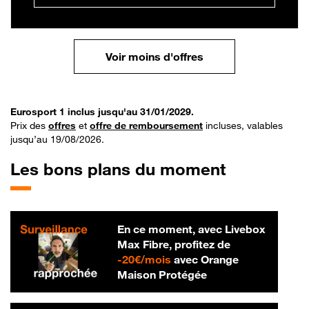
Voir moins d'offres
Eurosport 1 inclus jusqu'au 31/01/2029.
Prix des
offres
et
offre de remboursement
incluses, valables
jusqu’au 19/08/2026.
Les bons plans du moment
En ce moment, avec Livebox
Max Fibre, profitez de
20 € par mois
-
20€/mois
avec Orange
Maison Protégée