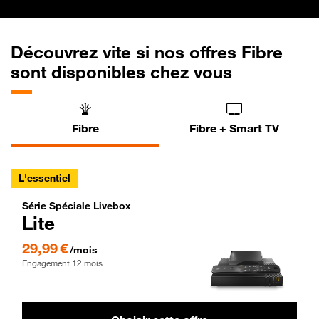
Découvrez vite si nos offres Fibre
sont disponibles chez vous
Fibre
Fibre + Smart TV
L'essentiel
Série Spéciale Livebox Lite Fibre
Série Spéciale Livebox
Lite
29,99 € par mois , Engagement 12 mois
29,99 €
/mois
Engagement 12 mois