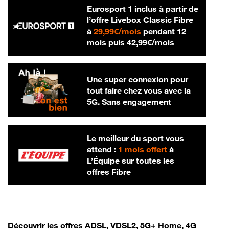
Eurosport 1 inclus à partir de
l’offre Livebox Classic Fibre
29,99 € par mois
à
29,99€/mois
pendant 12
42,99 € par m
mois puis
42,99€/mois
Une super connexion pour
tout faire chez vous avec la
5G. Sans engagement
Le meilleur du sport vous
attend :
1 mois offert
à
L’Équipe sur toutes les
offres Fibre
Découvrir les offres ADSL, VDSL2, 5G+ Home, 4G