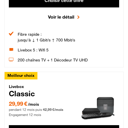
Choisir cette offre
Voir le détail
Fibre rapide :
jusqu'à ↓ 1 Gbit/s ↑ 700 Mbit/s
Livebox 5 : Wifi 5
200 chaînes TV + 1 Décodeur TV UHD
Meilleur choix
Livebox Classic Fibre
Livebox
Classic
29,99 € par mois pendant 12 mois puis 42,99 € par mois, Engagement 12 moi
29,99 €
/mois
pendant 12 mois puis
42,99 €/mois
Engagement 12 mois