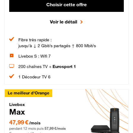
Choisir cette offre
Voir le détail
Fibre très rapide :
jusqu'à ↓ 2 Gbit/s partagés ↑ 800 Mbit/s
Livebox S : Wifi 7
200 chaînes TV +
Eurosport 1
1 Décodeur TV 6
Le meilleur d'Orange
Livebox Max Fibre
Livebox
Max
47,99 € par mois pendant 12 mois puis 57,99 € par mois, Engagement 12 moi
47,99 €
/mois
pendant 12 mois puis
57,99 €/mois