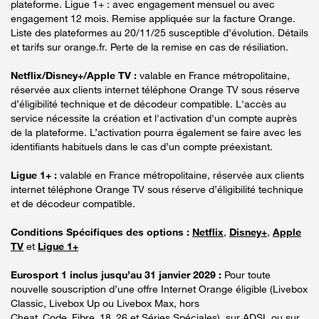
plateforme. Ligue 1+ : avec engagement mensuel ou avec
engagement 12 mois. Remise appliquée sur la facture Orange.
Liste des plateformes au 20/11/25 susceptible d’évolution. Détails
et tarifs sur orange.fr. Perte de la remise en cas de résiliation.
Netflix/Disney+/Apple TV :
valable en France métropolitaine,
réservée aux clients internet téléphone Orange TV sous réserve
d’éligibilité technique et de décodeur compatible. L'accès au
service nécessite la création et l'activation d'un compte auprès
de la plateforme. L’activation pourra également se faire avec les
identifiants habituels dans le cas d’un compte préexistant.
Ligue 1+ :
valable en France métropolitaine, réservée aux clients
internet téléphone Orange TV sous réserve d’éligibilité technique
et de décodeur compatible.
Conditions Spécifiques des options :
Netflix
,
Disney+
,
Apple
TV
et
Ligue 1+
Eurosport 1 inclus jusqu’au 31 janvier 2029 :
Pour toute
nouvelle souscription d’une offre Internet Orange éligible (Livebox
Classic, Livebox Up ou Livebox Max, hors
Cheat_Code_Fibre_18_26 et Séries Spéciales), sur ADSL ou sur