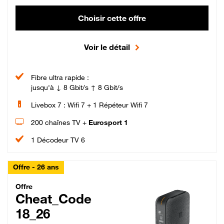
Choisir cette offre
Voir le détail
Fibre ultra rapide :
jusqu'à ↓ 8 Gbit/s ↑ 8 Gbit/s
Livebox 7 : Wifi 7 + 1 Répéteur Wifi 7
200 chaînes TV +
Eurosport 1
1 Décodeur TV 6
Offre - 26 ans
Cheat_Code Fibre_18_26
Offre
Cheat_Code
18_26