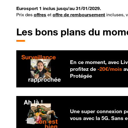
Eurosport 1 inclus jusqu'au 31/01/2029.
Prix des
offres
et
offre de remboursement
incluses, 
Les bons plans du mom
En ce moment, avec Liv
20
profitez de
-
20€/mois
av
Protégée
Une super connexion po
vous avec la 5G. Sans