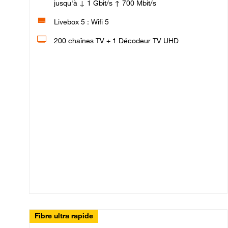
jusqu'à ↓ 1 Gbit/s ↑ 700 Mbit/s
Livebox 5 : Wifi 5
200 chaînes TV + 1 Décodeur TV UHD
Fibre ultra rapide