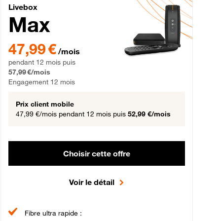
Livebox Max Fibre
Livebox
Max
gement 12 mois
47,99 € par mois pendant 12 mois puis 57,99 € par mois, Engageme
47,99 €
/mois
pendant 12 mois puis
57,99 €/mois
Engagement 12 mois
Prix client mobile
47,99 €/mois
pendant 12 mois puis
52,99 €/mois
Choisir cette offre
Voir le détail
Fibre ultra rapide :