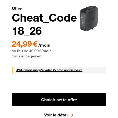
Cheat_Code Fibre_18_26
Offre
Cheat_Code
18_26
 Engagement 12 mois
24,99 € par mois pendant 0 mois puis 49,99 € par mois, Sans 
24,99 €
/mois
au lieu de
49,99 €/mois
Sans engagement
25 € par mois
-
25€ / mois
jusqu'à votre 27ème anniversaire
Choisir cette offre
Voir le détail