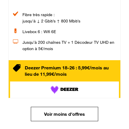
Fibre très rapide :
jusqu'à ↓ 2 Gbit/s ↑ 800 Mbit/s
Livebox 6 : Wifi 6E
Jusqu’à 200 chaînes TV + 1 Décodeur TV UHD en
option à 5€/mois
Deezer Premium 18-26 : 5,99€/mois au
lieu de 11,99€/mois
Voir moins d'offres