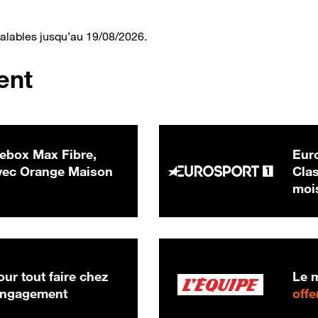
valables jusqu’au 19/08/2026.
ent
ebox Max Fibre,
Euro
 € par mois
ec Orange Maison
Clas
moi
ur tout faire chez
Le m
 engagement
offe