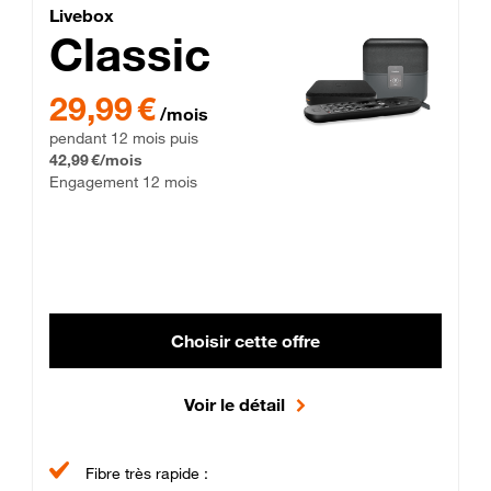
Lite Fibre
Livebox Classic Fibre
Livebox
Classic
29,99 € par mois pendant 12 mois puis 42,99 € par mois, Enga
29,99 €
/mois
pendant 12 mois puis
42,99 €/mois
Engagement 12 mois
Choisir cette offre
Voir le détail
Fibre très rapide :