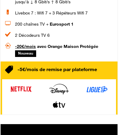
jusqu'à ↓ 8 Gbit/s ↑ 8 Gbit/s
Livebox 7 : Wifi 7 + 3 Répéteurs Wifi 7
200 chaînes TV +
Eurosport 1
2 Décodeurs TV 6
-20€/mois
avec Orange Maison Protégée
Nouveau
-5€/mois de remise par plateforme