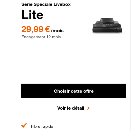
Série Spéciale Livebox 
Série Spéciale Livebox
Lite
29,99 € par mois , Engagement 12 mois
29,99 €
/mois
Engagement 12 mois
Choisir cette offre
Voir le détail
Fibre rapide :