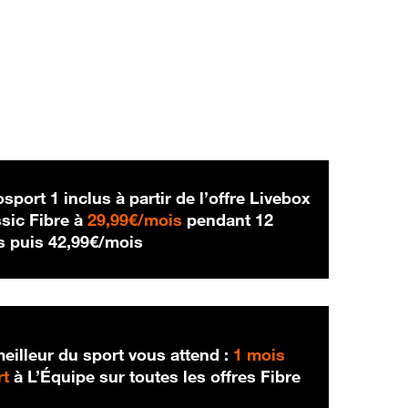
sport 1 inclus à partir de l’offre Livebox
29,99 € par mois
sic Fibre à
29,99€/mois
pendant 12
42,99 € par mois
s puis
42,99€/mois
eilleur du sport vous attend :
1 mois
rt
à L’Équipe sur toutes les offres Fibre