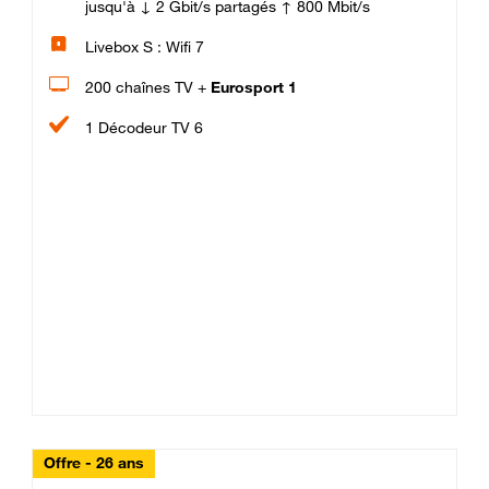
jusqu'à ↓ 2 Gbit/s partagés ↑ 800 Mbit/s
Livebox S : Wifi 7
200 chaînes TV +
Eurosport 1
1 Décodeur TV 6
Offre - 26 ans