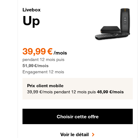
Livebox Up Fibre
Livebox
Up
39,99 € par mois pendant 12 mois puis 51,99 € par mois,
39,99 €
/mois
pendant 12 mois puis
51,99 €/mois
Engagement 12 mois
Prix client mobile
39,99 €/mois
pendant 12 mois puis
46,99 €/mois
Choisir cette offre
Voir le détail