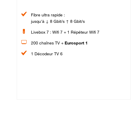
Fibre ultra rapide :
jusqu'à ↓ 8 Gbit/s ↑ 8 Gbit/s
Livebox 7 : Wifi 7 + 1 Répéteur Wifi 7
200 chaînes TV +
Eurosport 1
1 Décodeur TV 6