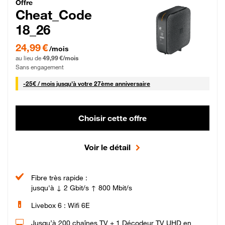
Cheat_Code Fibre_18_26
Offre
Cheat_Code
18_26
24,99 € par mois pendant 0 mois puis 49,99 € par mois, Sans engagement
24,99 €
/mois
au lieu de
49,99 €/mois
Sans engagement
25 € par mois
-
25€ / mois
jusqu'à votre 27ème anniversaire
Choisir cette offre
Voir le détail
Fibre très rapide :
jusqu'à ↓ 2 Gbit/s ↑ 800 Mbit/s
Livebox 6 : Wifi 6E
Jusqu’à 200 chaînes TV + 1 Décodeur TV UHD en