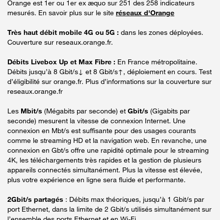
Orange est 1er ou 1er ex æquo sur 251 des 258 indicateurs
mesurés. En savoir plus sur le site
réseaux d'Orange
Très haut débit mobile 4G ou 5G :
dans les zones déployées.
Couverture sur reseaux.orange.fr.
Débits Livebox Up et Max Fibre :
En France métropolitaine.
Débits jusqu’à 8 Gbit/s↓ et 8 Gbit/s↑, déploiement en cours. Test
d’éligibilité sur orange.fr. Plus d’informations sur la couverture sur
reseaux.orange.fr
Les
Mbit/s
(Mégabits par seconde) et
Gbit/s
(Gigabits par
seconde) mesurent la vitesse de connexion Internet. Une
connexion en Mbt/s est suffisante pour des usages courants
comme le streaming HD et la navigation web. En revanche, une
connexion en Gbt/s offre une rapidité optimale pour le streaming
4K, les téléchargements très rapides et la gestion de plusieurs
appareils connectés simultanément. Plus la vitesse est élevée,
plus votre expérience en ligne sera fluide et performante.
2Gbit/s partagés
: Débits max théoriques, jusqu’à 1 Gbit/s par
port Ethernet, dans la limite de 2 Gbit/s utilisés simultanément sur
l’ensemble des ports Ethernet et en Wi-Fi.