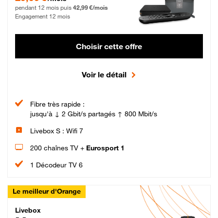
pendant 12 mois puis
42,99 €/mois
Engagement 12 mois
Choisir cette offre
Voir le détail
Fibre très rapide :
jusqu'à ↓ 2 Gbit/s partagés ↑ 800 Mbit/s
Livebox S : Wifi 7
200 chaînes TV +
Eurosport 1
1 Décodeur TV 6
Le meilleur d'Orange
Livebox Max Fibre
Livebox