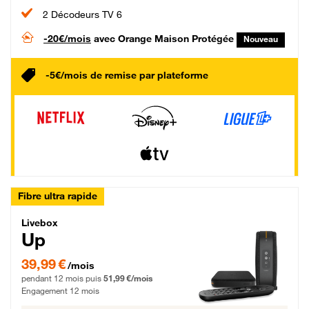
2 Décodeurs TV 6
-20€/mois
avec Orange Maison Protégée
Nouveau
-5€/mois de remise par plateforme
Fibre ultra rapide
Livebox Up Fibre
Livebox
Up
39,99 € par mois pendant 12 mois puis 51,99 € par mois, Engagement 12 moi
39,99 €
/mois
pendant 12 mois puis
51,99 €/mois
Engagement 12 mois