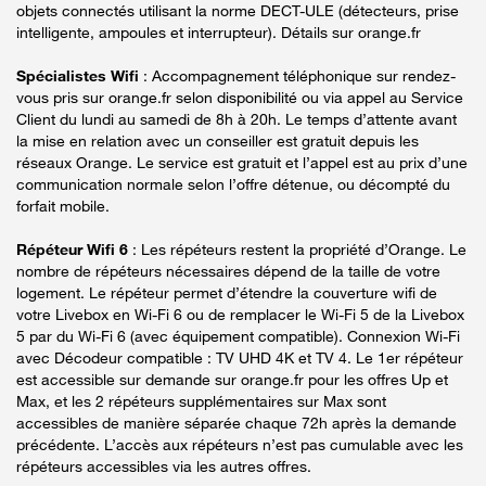
objets connectés utilisant la norme DECT-ULE (détecteurs, prise
intelligente, ampoules et interrupteur). Détails sur orange.fr
Spécialistes Wifi
: Accompagnement téléphonique sur rendez-
vous pris sur orange.fr selon disponibilité ou via appel au Service
Client du lundi au samedi de 8h à 20h. Le temps d’attente avant
la mise en relation avec un conseiller est gratuit depuis les
réseaux Orange. Le service est gratuit et l’appel est au prix d’une
communication normale selon l’offre détenue, ou décompté du
forfait mobile.
Répéteur Wifi 6
: Les répéteurs restent la propriété d’Orange. Le
nombre de répéteurs nécessaires dépend de la taille de votre
logement. Le répéteur permet d’étendre la couverture wifi de
votre Livebox en Wi-Fi 6 ou de remplacer le Wi-Fi 5 de la Livebox
5 par du Wi-Fi 6 (avec équipement compatible). Connexion Wi-Fi
avec Décodeur compatible : TV UHD 4K et TV 4. Le 1er répéteur
est accessible sur demande sur orange.fr pour les offres Up et
Max, et les 2 répéteurs supplémentaires sur Max sont
accessibles de manière séparée chaque 72h après la demande
précédente. L’accès aux répéteurs n’est pas cumulable avec les
répéteurs accessibles via les autres offres.