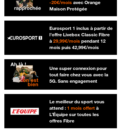
20 € par mois
-
20€/mois
avec Orange
Maison Protégée
Eurosport 1 inclus à partir de
l’offre Livebox Classic Fibre
29,99 € par mois
à
29,99€/mois
pendant 12
42,99 € par m
mois puis
42,99€/mois
Une super connexion pour
tout faire chez vous avec la
5G. Sans engagement
Le meilleur du sport vous
attend :
1 mois offert
à
L’Équipe sur toutes les
offres Fibre