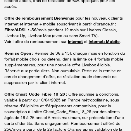
second accès, frais de résiliation de 60€ appliqués pour cet
accès.
Offre de remboursement Bienvenue
pour les nouveaux clients
internet et internet + mobile souscrivant à partir d’orange.fr :
Fibre/ADSL :
-5€/mois pendant 12 mois sur Livebox Classic,
Livebox Up, Livebox Max (avec ou sans Smart TV).
Voir l'offre de remboursement sur
Internet
et
Internet+Mobile
.
Remise Open :
Remise de 3€ à 15€ chaque mois en fonction du
forfait mobile choisi ou détenu, dans la limite de 4 forfaits mobile
supplémentaires, pour une nouvelle offre Livebox éligible.
Réservé aux particuliers. Non cumulable. Perte de la remise en
cas de changement d'offre, de résiliation ou de demande de
suppression par le client internet.
Offre Cheat_Code_Fibre_18_26 :
Offre soumise à conditions,
valable à partir du 10/04/2025 en France métropolitaine, sous
réserve d’éligibilité et d’équipements compatibles, pour la
souscription à l’offre Cheat_Code_Fibre_18_26 par des clients
âgés de 18 à 26 ans et 6 mois maximum, sur présentation d’une
carte d’identité. Sans engagement. Remboursement différé de
25€/mois à partir de la 2e facture Orange après validation de la