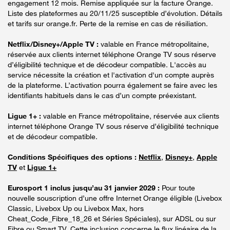
engagement 12 mois. Remise appliquée sur la facture Orange.
Liste des plateformes au 20/11/25 susceptible d’évolution. Détails
et tarifs sur orange.fr. Perte de la remise en cas de résiliation.
Netflix/Disney+/Apple TV :
valable en France métropolitaine,
réservée aux clients internet téléphone Orange TV sous réserve
d’éligibilité technique et de décodeur compatible. L'accès au
service nécessite la création et l'activation d'un compte auprès
de la plateforme. L’activation pourra également se faire avec les
identifiants habituels dans le cas d’un compte préexistant.
Ligue 1+ :
valable en France métropolitaine, réservée aux clients
internet téléphone Orange TV sous réserve d’éligibilité technique
et de décodeur compatible.
Conditions Spécifiques des options :
Netflix
,
Disney+
,
Apple
TV
et
Ligue 1+
Eurosport 1 inclus jusqu’au 31 janvier 2029 :
Pour toute
nouvelle souscription d’une offre Internet Orange éligible (Livebox
Classic, Livebox Up ou Livebox Max, hors
Cheat_Code_Fibre_18_26 et Séries Spéciales), sur ADSL ou sur
Fibre ou Smart TV. Cette inclusion concerne le flux linéaire de la