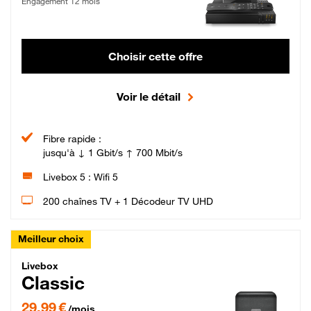
Engagement 12 mois
Choisir cette offre
Voir le détail
Fibre rapide :
jusqu'à ↓ 1 Gbit/s ↑ 700 Mbit/s
Livebox 5 : Wifi 5
200 chaînes TV + 1 Décodeur TV UHD
Meilleur choix
Livebox Classic Fibre
Livebox
Classic
29,99 € par mois pendant 12 mois puis 42,99 € par mois, Engagement 12 moi
29,99 €
/mois