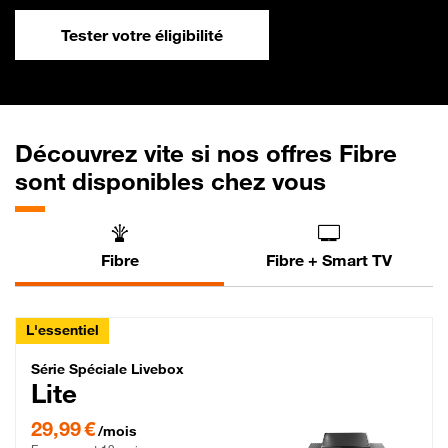
Tester votre éligibilité
Découvrez vite si nos offres Fibre
sont disponibles chez vous
Fibre
Fibre + Smart TV
L'essentiel
Série Spéciale Livebox Lite Fibre
Série Spéciale Livebox
Lite
29,99 € par mois , Engagement 12 mois
29,99 €
/mois