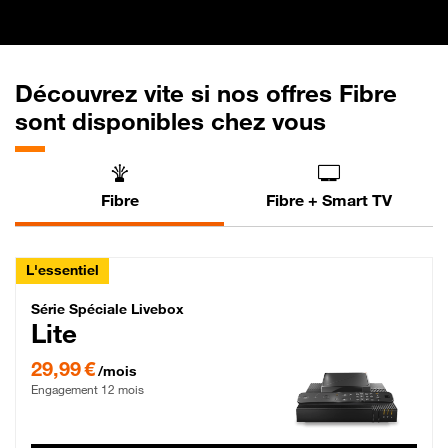
Découvrez vite si nos offres Fibre
sont disponibles chez vous
Fibre
Fibre + Smart TV
L'essentiel
Série Spéciale Livebox Lite Fibre
Série Spéciale Livebox
Lite
29,99 € par mois , Engagement 12 mois
29,99 €
/mois
Engagement 12 mois