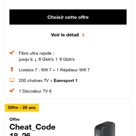
Choisir cette offre
Voir le détail
Fibre ultra rapide :
jusqu'à ↓ 8 Gbit/s ↑ 8 Gbit/s
Livebox 7 : Wifi 7 + 1 Répéteur Wifi 7
200 chaînes TV +
Eurosport 1
1 Décodeur TV 6
Offre - 26 ans
Cheat_Code Fibre_18_26
Offre
Cheat_Code
18_26