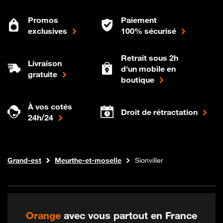
Promos
Paiement
exclusives
100% sécurisé
Retrait sous 2h
Livraison
d'un mobile en
gratuite
boutique
À vos cotés
Droit de rétractation
24h/24
Internet fibre
Boutique Orange
Grand-est
Meurthe-et-moselle
Sionviller