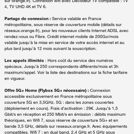
sur orange.fr). Connexion wifi avec Décodeur TV compatible : TV
4, TV UHD 4K et TV 6.
Partage de connexion :
Service valable en France
métropolitaine, sous réserve de couverture mobile (détails sur
réseaux.orange.fr), pour les nouveaux clients Internet ADSL avec
rendez-vous ou Fibre. Crédit internet mobile de 200Go/mois
valable jusqu'à la mise en service de votre accès internet et au
plus tard jusqu'à 12 mois suivant la souscription.
Les appels illimités
: Hors coût du service des numéros
spéciaux. Jusqu’à 250 correspondants différents/mois et 3h
maximum/appel. Voir la liste des destinations sur la fiche tarifaire
en vigueur.
Offre 5G+ Home (Flybox 5G+ nécessaire) :
Connexion
accessible exclusivement en France métropolitaine sous
couverture 5G en 3,5GHz. 5G : dans les zones couvertes
(déploiement en cours). Frais d’activation : 29€. Jusqu’à 1,5
Gbit/s en réception et 250 Mbit/s en émission : débits maximum
théoriques, en Wifi 7, sous réserve de couverture 5G+ et en
bande 3,5 GHz, détails sur reseaux.orange.fr. Avec équipements
compatibles. Wifi 7 : en dual band, 2,4 GHz et 5 GHz sous