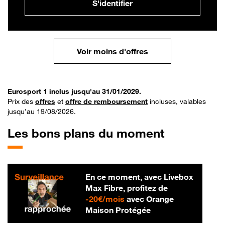
S'identifier
Voir moins d'offres
Eurosport 1 inclus jusqu'au 31/01/2029.
Prix des
offres
et
offre de remboursement
incluses, valables
jusqu’au 19/08/2026.
Les bons plans du moment
En ce moment, avec Livebox
Max Fibre, profitez de
20 € par mois
-
20€/mois
avec Orange
Maison Protégée