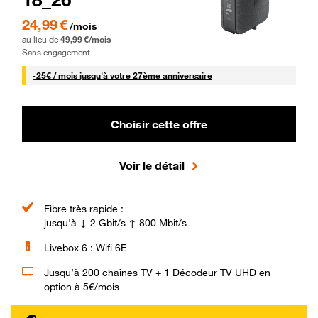
24,99 € par mois pendant 0 mois puis 49,99 € par mois, Sans engagement
24,99 €
/mois
au lieu de
49,99 €/mois
Sans engagement
25 € par mois
-
25€ / mois
jusqu'à votre 27ème anniversaire
Choisir cette offre
Voir le détail
Fibre très rapide :
jusqu'à ↓ 2 Gbit/s ↑ 800 Mbit/s
Livebox 6 : Wifi 6E
Jusqu’à 200 chaînes TV + 1 Décodeur TV UHD en
option à 5€/mois