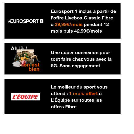
Eurosport 1 inclus à partir de
l’offre Livebox Classic Fibre
29,99 € par mois
à
29,99€/mois
pendant 12
42,99 € par m
mois puis
42,99€/mois
Une super connexion pour
tout faire chez vous avec la
5G. Sans engagement
Le meilleur du sport vous
attend :
1 mois offert
à
L’Équipe sur toutes les
offres Fibre