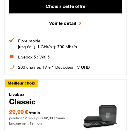
Choisir cette offre
Voir le détail
Fibre rapide :
jusqu'à ↓ 1 Gbit/s ↑ 700 Mbit/s
Livebox 5 : Wifi 5
200 chaînes TV + 1 Décodeur TV UHD
Meilleur choix
Livebox Classic Fibre
Livebox
Classic
29,99 € par mois pendant 12 mois puis 42,99 € par mois, Engagement 12 moi
29,99 €
/mois
pendant 12 mois puis
42,99 €/mois
Engagement 12 mois