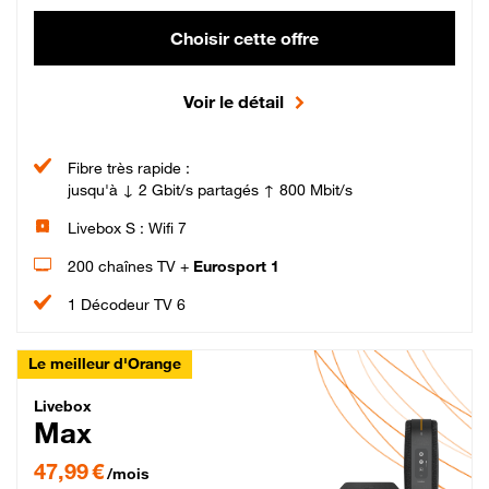
Choisir cette offre
Voir le détail
Fibre très rapide :
jusqu'à ↓ 2 Gbit/s partagés ↑ 800 Mbit/s
Livebox S : Wifi 7
200 chaînes TV +
Eurosport 1
1 Décodeur TV 6
Le meilleur d'Orange
Livebox Max Fibre
Livebox
Max
47,99 € par mois pendant 12 mois puis 57,99 € par mois, Engagement 12 moi
47,99 €
/mois