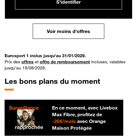
S'identifier
Voir moins d'offres
Eurosport 1 inclus jusqu'au 31/01/2029.
Prix des
offres
et
offre de remboursement
incluses, valables
jusqu’au 19/08/2026.
Les bons plans du moment
En ce moment, avec Livebox
Max Fibre, profitez de
20 € par mois
-
20€/mois
avec Orange
Maison Protégée