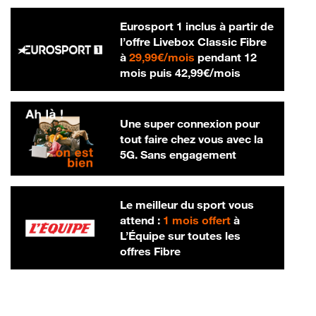
Eurosport 1 inclus à partir de
l’offre Livebox Classic Fibre
29,99 € par mois
à
29,99€/mois
pendant 12
42,99 € par m
mois puis
42,99€/mois
Une super connexion pour
tout faire chez vous avec la
5G. Sans engagement
Le meilleur du sport vous
attend :
1 mois offert
à
L’Équipe sur toutes les
offres Fibre