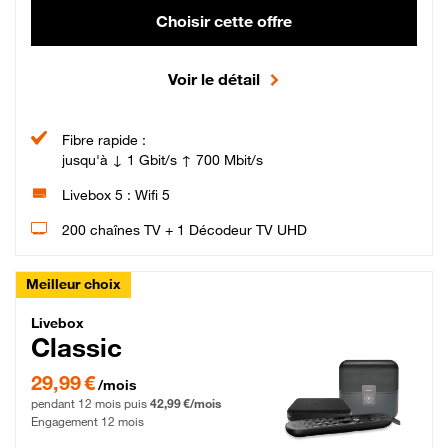
Choisir cette offre
Voir le détail
Fibre rapide :
jusqu'à ↓ 1 Gbit/s ↑ 700 Mbit/s
Livebox 5 : Wifi 5
200 chaînes TV + 1 Décodeur TV UHD
Meilleur choix
Livebox Classic Fibre
Livebox
Classic
29,99 € par mois pendant 12 mois puis 42,99 € par mois, Engagement 12 moi
29,99 €
/mois
pendant 12 mois puis
42,99 €/mois
Engagement 12 mois