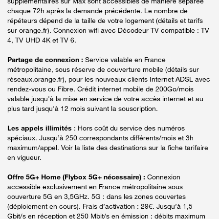
supplémentaires sur Max sont accessibles de manière séparée
chaque 72h après la demande précédente. Le nombre de
répéteurs dépend de la taille de votre logement (détails et tarifs
sur orange.fr). Connexion wifi avec Décodeur TV compatible : TV
4, TV UHD 4K et TV 6.
Partage de connexion :
Service valable en France
métropolitaine, sous réserve de couverture mobile (détails sur
réseaux.orange.fr), pour les nouveaux clients Internet ADSL avec
rendez-vous ou Fibre. Crédit internet mobile de 200Go/mois
valable jusqu'à la mise en service de votre accès internet et au
plus tard jusqu'à 12 mois suivant la souscription.
Les appels illimités
: Hors coût du service des numéros
spéciaux. Jusqu’à 250 correspondants différents/mois et 3h
maximum/appel. Voir la liste des destinations sur la fiche tarifaire
en vigueur.
Offre 5G+ Home (Flybox 5G+ nécessaire) :
Connexion
accessible exclusivement en France métropolitaine sous
couverture 5G en 3,5GHz. 5G : dans les zones couvertes
(déploiement en cours). Frais d’activation : 29€. Jusqu’à 1,5
Gbit/s en réception et 250 Mbit/s en émission : débits maximum