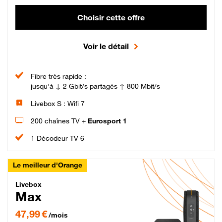
Choisir cette offre
Voir le détail
Fibre très rapide :
jusqu'à ↓ 2 Gbit/s partagés ↑ 800 Mbit/s
Livebox S : Wifi 7
200 chaînes TV +
Eurosport 1
1 Décodeur TV 6
Le meilleur d'Orange
Livebox Max Fibre
Livebox
Max
47,99 € par mois pendant 12 mois puis 57,99 € par mois, Engagement 12 moi
47,99 €
/mois