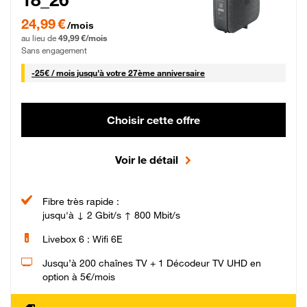
24,99 € par mois pendant 0 mois puis 49,99 € par mois, Sans engagement
24,99 €
/mois
au lieu de
49,99 €/mois
Sans engagement
25 € par mois
-
25€ / mois
jusqu'à votre 27ème anniversaire
Choisir cette offre
Voir le détail
Fibre très rapide :
jusqu'à ↓ 2 Gbit/s ↑ 800 Mbit/s
Livebox 6 : Wifi 6E
Jusqu’à 200 chaînes TV + 1 Décodeur TV UHD en
option à 5€/mois