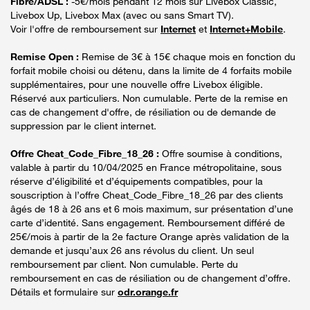
Fibre/ADSL :
-5€/mois pendant 12 mois sur Livebox Classic,
Livebox Up, Livebox Max (avec ou sans Smart TV).
Voir l'offre de remboursement sur
Internet
et
Internet+Mobile
.
Remise Open :
Remise de 3€ à 15€ chaque mois en fonction du
forfait mobile choisi ou détenu, dans la limite de 4 forfaits mobile
supplémentaires, pour une nouvelle offre Livebox éligible.
Réservé aux particuliers. Non cumulable. Perte de la remise en
cas de changement d'offre, de résiliation ou de demande de
suppression par le client internet.
Offre Cheat_Code_Fibre_18_26 :
Offre soumise à conditions,
valable à partir du 10/04/2025 en France métropolitaine, sous
réserve d’éligibilité et d’équipements compatibles, pour la
souscription à l’offre Cheat_Code_Fibre_18_26 par des clients
âgés de 18 à 26 ans et 6 mois maximum, sur présentation d’une
carte d’identité. Sans engagement. Remboursement différé de
25€/mois à partir de la 2e facture Orange après validation de la
demande et jusqu’aux 26 ans révolus du client. Un seul
remboursement par client. Non cumulable. Perte du
remboursement en cas de résiliation ou de changement d’offre.
Détails et formulaire sur
odr.orange.fr