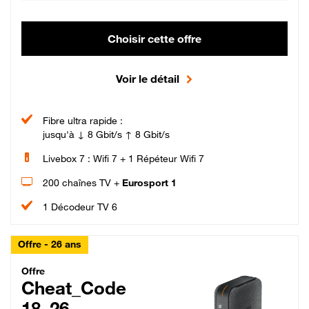
Choisir cette offre
Voir le détail
Fibre ultra rapide :
jusqu'à ↓ 8 Gbit/s ↑ 8 Gbit/s
Livebox 7 : Wifi 7 + 1 Répéteur Wifi 7
200 chaînes TV +
Eurosport 1
1 Décodeur TV 6
Offre - 26 ans
Cheat_Code Fibre_18_26
Offre
Cheat_Code
18_26