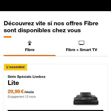
Découvrez vite si nos offres Fibre
sont disponibles chez vous
Fibre
Fibre + Smart TV
L'essentiel
Série Spéciale Livebox Lite Fibre
Série Spéciale Livebox
Lite
29,99 € par mois , Engagement 12 mois
29,99 €
/mois
Engagement 12 mois