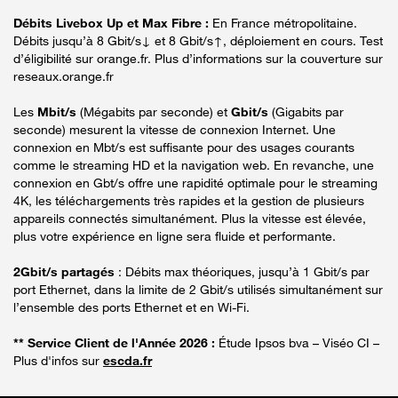
Débits Livebox Up et Max Fibre :
En France métropolitaine.
Débits jusqu’à 8 Gbit/s↓ et 8 Gbit/s↑, déploiement en cours. Test
d’éligibilité sur orange.fr. Plus d’informations sur la couverture sur
reseaux.orange.fr
Les
Mbit/s
(Mégabits par seconde) et
Gbit/s
(Gigabits par
seconde) mesurent la vitesse de connexion Internet. Une
connexion en Mbt/s est suffisante pour des usages courants
comme le streaming HD et la navigation web. En revanche, une
connexion en Gbt/s offre une rapidité optimale pour le streaming
4K, les téléchargements très rapides et la gestion de plusieurs
appareils connectés simultanément. Plus la vitesse est élevée,
plus votre expérience en ligne sera fluide et performante.
2Gbit/s partagés
: Débits max théoriques, jusqu’à 1 Gbit/s par
port Ethernet, dans la limite de 2 Gbit/s utilisés simultanément sur
l’ensemble des ports Ethernet et en Wi-Fi.
** Service Client de l'Année 2026 :
Étude Ipsos bva – Viséo CI –
Plus d'infos sur
escda.fr