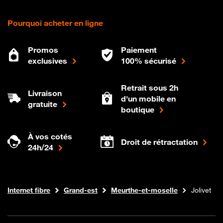
Pourquoi acheter en ligne
Promos
Paiement
exclusives
100% sécurisé
Retrait sous 2h
Livraison
d'un mobile en
gratuite
boutique
À vos cotés
Droit de rétractation
24h/24
Boutique Orange
Internet fibre
Grand-est
Meurthe-et-moselle
Jolivet