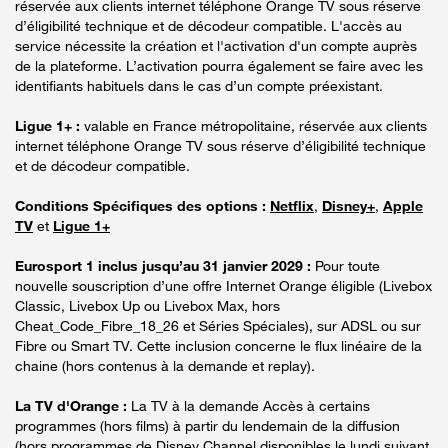
réservée aux clients internet téléphone Orange TV sous réserve
d’éligibilité technique et de décodeur compatible. L'accès au
service nécessite la création et l'activation d'un compte auprès
de la plateforme. L’activation pourra également se faire avec les
identifiants habituels dans le cas d’un compte préexistant.
Ligue 1+ :
valable en France métropolitaine, réservée aux clients
internet téléphone Orange TV sous réserve d’éligibilité technique
et de décodeur compatible.
Conditions Spécifiques des options :
Netflix
,
Disney+
,
Apple
TV
et
Ligue 1+
Eurosport 1 inclus jusqu’au 31 janvier 2029 :
Pour toute
nouvelle souscription d’une offre Internet Orange éligible (Livebox
Classic, Livebox Up ou Livebox Max, hors
Cheat_Code_Fibre_18_26 et Séries Spéciales), sur ADSL ou sur
Fibre ou Smart TV. Cette inclusion concerne le flux linéaire de la
chaine (hors contenus à la demande et replay).
La TV d'Orange :
La TV à la demande Accès à certains
programmes (hors films) à partir du lendemain de la diffusion
(hors programmes de Disney Channel disponibles le lundi suivant