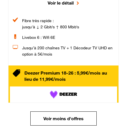
Voir le détail
Fibre très rapide :
jusqu'à ↓ 2 Gbit/s ↑ 800 Mbit/s
Livebox 6 : Wifi 6E
Jusqu’à 200 chaînes TV + 1 Décodeur TV UHD en
option à 5€/mois
Deezer Premium 18-26 : 5,99€/mois au
lieu de 11,99€/mois
Voir moins d'offres