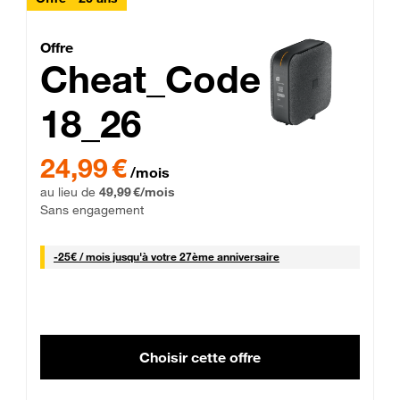
Cheat_Code Fibre_18_26
Offre
Cheat_Code
18_26
 Engagement 12 mois
24,99 € par mois pendant 0 mois puis 49,99 € par mois, Sans 
24,99 €
/mois
au lieu de
49,99 €/mois
Sans engagement
25 € par mois
-
25€ / mois
jusqu'à votre 27ème anniversaire
Choisir cette offre