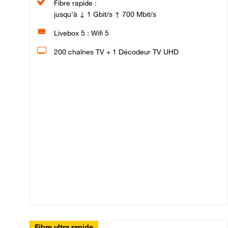
Fibre rapide :
jusqu'à ↓ 1 Gbit/s ↑ 700 Mbit/s
Livebox 5 : Wifi 5
200 chaînes TV + 1 Décodeur TV UHD
Fibre ultra rapide