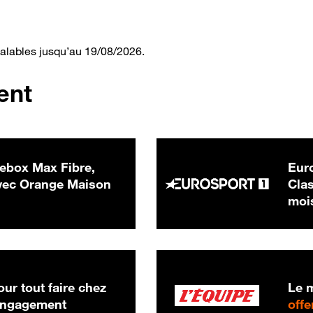
valables jusqu’au 19/08/2026.
ent
ebox Max Fibre,
Euro
 € par mois
ec Orange Maison
Clas
moi
ur tout faire chez
Le m
 engagement
offe