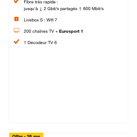
Fibre très rapide :
jusqu'à ↓ 2 Gbit/s partagés ↑ 800 Mbit/s
Livebox S : Wifi 7
200 chaînes TV +
Eurosport 1
1 Décodeur TV 6
Offre - 26 ans