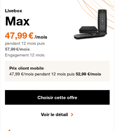
Livebox Max Fibre
Livebox
Max
gement 12 mois
47,99 € par mois pendant 12 mois puis 57,99 € par mois, Engageme
47,99 €
/mois
pendant 12 mois puis
57,99 €/mois
Engagement 12 mois
Prix client mobile
47,99 €/mois
pendant 12 mois puis
52,99 €/mois
Choisir cette offre
Voir le détail