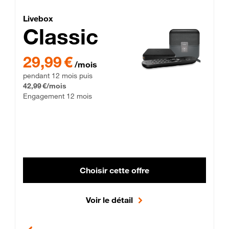
Lite Fibre
Livebox Classic Fibre
Livebox
Classic
29,99 € par mois pendant 12 mois puis 42,99 € par mois, Enga
29,99 €
/mois
pendant 12 mois puis
42,99 €/mois
Engagement 12 mois
Choisir cette offre
Voir le détail