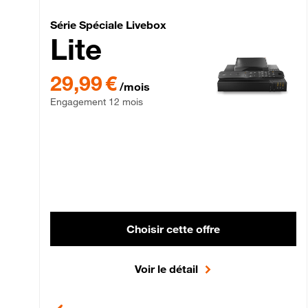
Série Spéciale Livebox 
Série Spéciale Livebox
Lite
29,99 € par mois , Engagement 12 mois
29,99 €
/mois
Engagement 12 mois
Choisir cette offre
Voir le détail