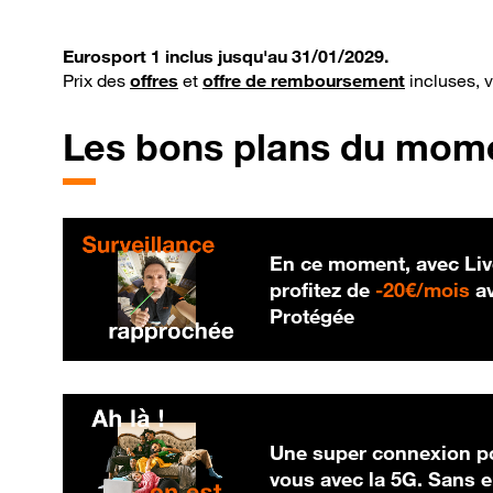
Eurosport 1 inclus jusqu'au 31/01/2029.
Prix des
offres
et
offre de remboursement
incluses, 
Les bons plans du mom
En ce moment, avec Liv
20
profitez de
-
20€/mois
av
Protégée
Une super connexion po
vous avec la 5G. Sans