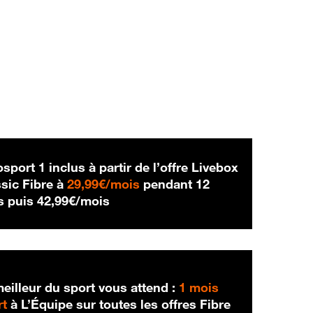
sport 1 inclus à partir de l’offre Livebox
29,99 € par mois
sic Fibre à
29,99€/mois
pendant 12
42,99 € par mois
s puis
42,99€/mois
eilleur du sport vous attend :
1 mois
rt
à L’Équipe sur toutes les offres Fibre