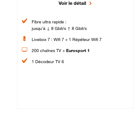
Voir le détail
Fibre ultra rapide :
jusqu'à ↓ 8 Gbit/s ↑ 8 Gbit/s
Livebox 7 : Wifi 7 + 1 Répéteur Wifi 7
200 chaînes TV +
Eurosport 1
1 Décodeur TV 6