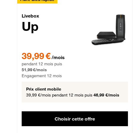
Livebox Up Fibre
Livebox
Up
39,99 € par mois pendant 12 mois puis 51,99 € par mois,
39,99 €
/mois
pendant 12 mois puis
51,99 €/mois
Engagement 12 mois
Prix client mobile
39,99 €/mois
pendant 12 mois puis
46,99 €/mois
Choisir cette offre