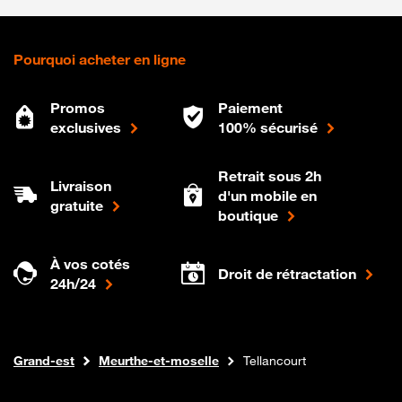
Pourquoi acheter en ligne
Promos
Paiement
exclusives
100% sécurisé
Retrait sous 2h
Livraison
d'un mobile en
gratuite
boutique
À vos cotés
Droit de rétractation
24h/24
Internet fibre
Boutique Orange
Grand-est
Meurthe-et-moselle
Tellancourt