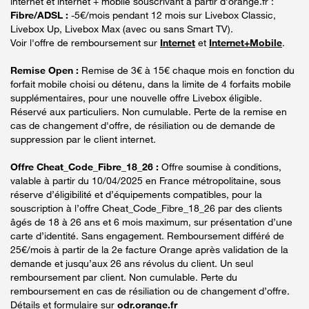
internet et internet + mobile souscrivant à partir d’orange.fr :
Fibre/ADSL :
-5€/mois pendant 12 mois sur Livebox Classic,
Livebox Up, Livebox Max (avec ou sans Smart TV).
Voir l'offre de remboursement sur
Internet
et
Internet+Mobile
.
Remise Open :
Remise de 3€ à 15€ chaque mois en fonction du
forfait mobile choisi ou détenu, dans la limite de 4 forfaits mobile
supplémentaires, pour une nouvelle offre Livebox éligible.
Réservé aux particuliers. Non cumulable. Perte de la remise en
cas de changement d'offre, de résiliation ou de demande de
suppression par le client internet.
Offre Cheat_Code_Fibre_18_26 :
Offre soumise à conditions,
valable à partir du 10/04/2025 en France métropolitaine, sous
réserve d’éligibilité et d’équipements compatibles, pour la
souscription à l’offre Cheat_Code_Fibre_18_26 par des clients
âgés de 18 à 26 ans et 6 mois maximum, sur présentation d’une
carte d’identité. Sans engagement. Remboursement différé de
25€/mois à partir de la 2e facture Orange après validation de la
demande et jusqu’aux 26 ans révolus du client. Un seul
remboursement par client. Non cumulable. Perte du
remboursement en cas de résiliation ou de changement d’offre.
Détails et formulaire sur
odr.orange.fr