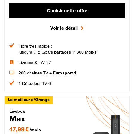
Choisir cette offre
Voir le détail
Fibre très rapide :
jusqu'à ↓ 2 Gbit/s partagés ↑ 800 Mbit/s
Livebox S : Wifi 7
200 chaînes TV +
Eurosport 1
1 Décodeur TV 6
Le meilleur d'Orange
Livebox Max Fibre
Livebox
Max
47,99 € par mois pendant 12 mois puis 57,99 € par mois, Engagement 12 moi
47,99 €
/mois