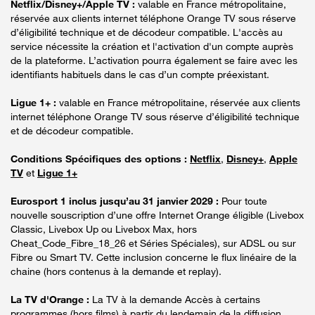
Netflix/Disney+/Apple TV :
valable en France métropolitaine,
réservée aux clients internet téléphone Orange TV sous réserve
d’éligibilité technique et de décodeur compatible. L'accès au
service nécessite la création et l'activation d'un compte auprès
de la plateforme. L’activation pourra également se faire avec les
identifiants habituels dans le cas d’un compte préexistant.
Ligue 1+ :
valable en France métropolitaine, réservée aux clients
internet téléphone Orange TV sous réserve d’éligibilité technique
et de décodeur compatible.
Conditions Spécifiques des options :
Netflix
,
Disney+
,
Apple
TV
et
Ligue 1+
Eurosport 1 inclus jusqu’au 31 janvier 2029 :
Pour toute
nouvelle souscription d’une offre Internet Orange éligible (Livebox
Classic, Livebox Up ou Livebox Max, hors
Cheat_Code_Fibre_18_26 et Séries Spéciales), sur ADSL ou sur
Fibre ou Smart TV. Cette inclusion concerne le flux linéaire de la
chaine (hors contenus à la demande et replay).
La TV d'Orange :
La TV à la demande Accès à certains
programmes (hors films) à partir du lendemain de la diffusion