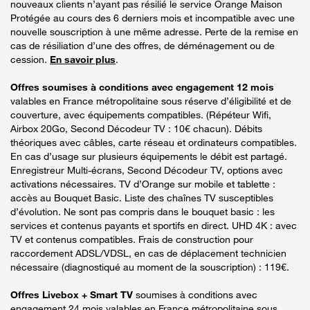
nouveaux clients n’ayant pas résilié le service Orange Maison
Protégée au cours des 6 derniers mois et incompatible avec une
nouvelle souscription à une même adresse. Perte de la remise en
cas de résiliation d’une des offres, de déménagement ou de
cession.
En savoir plus
.
Offres soumises à conditions avec engagement 12 mois
valables en France métropolitaine sous réserve d’éligibilité et de
couverture, avec équipements compatibles. (Répéteur Wifi,
Airbox 20Go, Second Décodeur TV : 10€ chacun). Débits
théoriques avec câbles, carte réseau et ordinateurs compatibles.
En cas d’usage sur plusieurs équipements le débit est partagé.
Enregistreur Multi-écrans, Second Décodeur TV, options avec
activations nécessaires. TV d’Orange sur mobile et tablette :
accès au Bouquet Basic. Liste des chaînes TV susceptibles
d’évolution. Ne sont pas compris dans le bouquet basic : les
services et contenus payants et sportifs en direct. UHD 4K : avec
TV et contenus compatibles. Frais de construction pour
raccordement ADSL/VDSL, en cas de déplacement technicien
nécessaire (diagnostiqué au moment de la souscription) : 119€.
Offres Livebox + Smart TV
soumises à conditions avec
engagement 24 mois valables en France métropolitaine sous