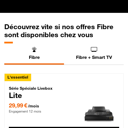
Découvrez vite si nos offres Fibre
sont disponibles chez vous
Fibre
Fibre + Smart TV
L'essentiel
Série Spéciale Livebox Lite Fibre
Série Spéciale Livebox
Lite
29,99 € par mois , Engagement 12 mois
29,99 €
/mois
Engagement 12 mois