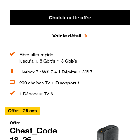
Choisir cette offre
Voir le détail
Fibre ultra rapide :
jusqu'à ↓ 8 Gbit/s ↑ 8 Gbit/s
Livebox 7 : Wifi 7 + 1 Répéteur Wifi 7
200 chaînes TV +
Eurosport 1
1 Décodeur TV 6
Offre - 26 ans
Cheat_Code Fibre_18_26
Offre
Cheat_Code
18_26