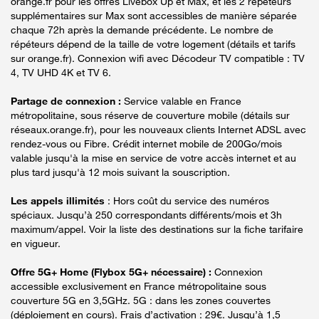
orange.fr pour les offres Livebox Up et Max, et les 2 répéteurs
supplémentaires sur Max sont accessibles de manière séparée
chaque 72h après la demande précédente. Le nombre de
répéteurs dépend de la taille de votre logement (détails et tarifs
sur orange.fr). Connexion wifi avec Décodeur TV compatible : TV
4, TV UHD 4K et TV 6.
Partage de connexion :
Service valable en France
métropolitaine, sous réserve de couverture mobile (détails sur
réseaux.orange.fr), pour les nouveaux clients Internet ADSL avec
rendez-vous ou Fibre. Crédit internet mobile de 200Go/mois
valable jusqu'à la mise en service de votre accès internet et au
plus tard jusqu'à 12 mois suivant la souscription.
Les appels illimités
: Hors coût du service des numéros
spéciaux. Jusqu’à 250 correspondants différents/mois et 3h
maximum/appel. Voir la liste des destinations sur la fiche tarifaire
en vigueur.
Offre 5G+ Home (Flybox 5G+ nécessaire) :
Connexion
accessible exclusivement en France métropolitaine sous
couverture 5G en 3,5GHz. 5G : dans les zones couvertes
(déploiement en cours). Frais d’activation : 29€. Jusqu’à 1,5