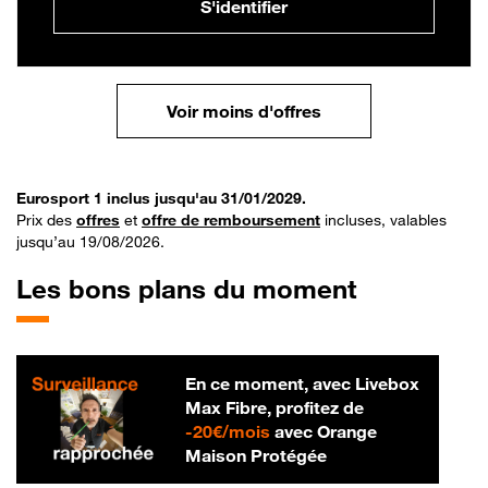
S'identifier
Voir moins d'offres
Eurosport 1 inclus jusqu'au 31/01/2029.
Prix des
offres
et
offre de remboursement
incluses, valables
jusqu’au 19/08/2026.
Les bons plans du moment
En ce moment, avec Livebox
Max Fibre, profitez de
20 € par mois
-
20€/mois
avec Orange
Maison Protégée