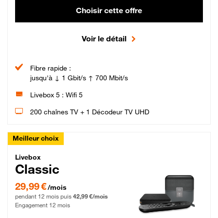
Choisir cette offre
Voir le détail
Fibre rapide :
jusqu'à ↓ 1 Gbit/s ↑ 700 Mbit/s
Livebox 5 : Wifi 5
200 chaînes TV + 1 Décodeur TV UHD
Meilleur choix
Livebox Classic Fibre
Livebox
Classic
29,99 € par mois pendant 12 mois puis 42,99 € par mois, Engagement 12 moi
29,99 €
/mois
pendant 12 mois puis
42,99 €/mois
Engagement 12 mois