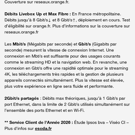
Couverture sur reseaux.orange.fr.
Débits Livebox Up et Max Fibre :
En France métropolitaine.
Débits jusqu’à 8 Gbit/s↓ et 8 Gbit/s↑, déploiement en cours. Test
d’éligibilité sur orange.fr. Plus d’informations sur la couverture sur
reseaux.orange.fr
Les
Mbit/s
(Mégabits par seconde) et
Gbit/s
(Gigabits par
seconde) mesurent la vitesse de connexion Internet. Une
connexion en Mbt/s est suffisante pour des usages courants
comme le streaming HD et la navigation web. En revanche, une
connexion en Gbt/s offre une rapidité optimale pour le streaming
4K, les téléchargements très rapides et la gestion de plusieurs
appareils connectés simultanément. Plus la vitesse est élevée,
plus votre expérience en ligne sera fluide et performante.
2Gbit/s partagés
: Débits max théoriques, jusqu’à 1 Gbit/s par
port Ethernet, dans la limite de 2 Gbit/s utilisés simultanément sur
l’ensemble des ports Ethernet et en Wi-Fi.
** Service Client de l'Année 2026 :
Étude Ipsos bva – Viséo CI –
Plus d'infos sur
escda.fr