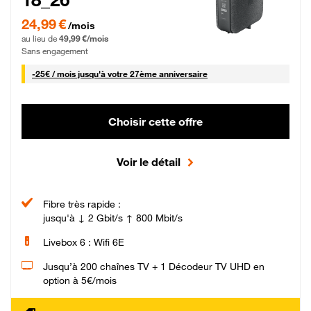
24,99 € par mois pendant 0 mois puis 49,99 € par mois, Sans engagement
24,99 €
/mois
au lieu de
49,99 €/mois
Sans engagement
25 € par mois
-
25€ / mois
jusqu'à votre 27ème anniversaire
Choisir cette offre
Voir le détail
Fibre très rapide :
jusqu'à ↓ 2 Gbit/s ↑ 800 Mbit/s
Livebox 6 : Wifi 6E
Jusqu’à 200 chaînes TV + 1 Décodeur TV UHD en
option à 5€/mois