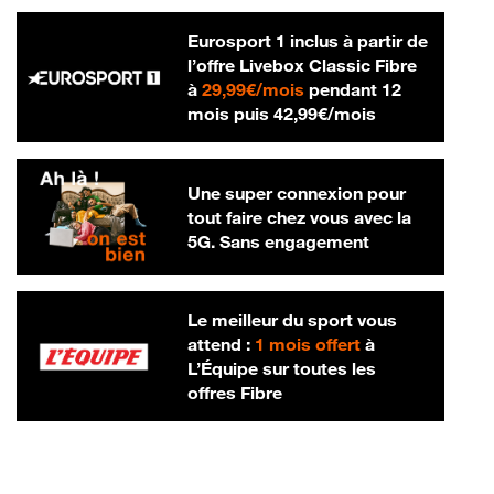
Eurosport 1 inclus à partir de
l’offre Livebox Classic Fibre
29,99 € par mois
à
29,99€/mois
pendant 12
42,99 € par m
mois puis
42,99€/mois
Une super connexion pour
tout faire chez vous avec la
5G. Sans engagement
Le meilleur du sport vous
attend :
1 mois offert
à
L’Équipe sur toutes les
offres Fibre