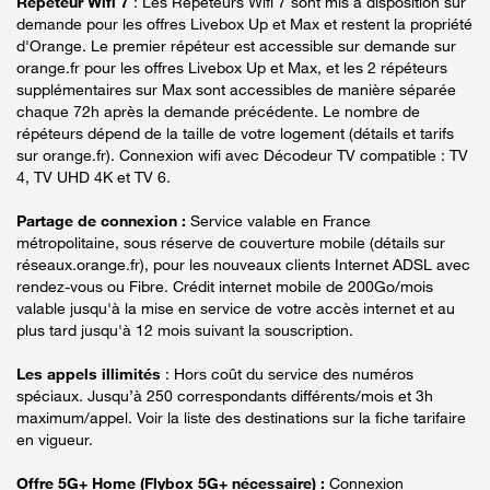
Répéteur Wifi 7
: Les Répéteurs Wifi 7 sont mis à disposition sur
demande pour les offres Livebox Up et Max et restent la propriété
d'Orange. Le premier répéteur est accessible sur demande sur
orange.fr pour les offres Livebox Up et Max, et les 2 répéteurs
supplémentaires sur Max sont accessibles de manière séparée
chaque 72h après la demande précédente. Le nombre de
répéteurs dépend de la taille de votre logement (détails et tarifs
sur orange.fr). Connexion wifi avec Décodeur TV compatible : TV
4, TV UHD 4K et TV 6.
Partage de connexion :
Service valable en France
métropolitaine, sous réserve de couverture mobile (détails sur
réseaux.orange.fr), pour les nouveaux clients Internet ADSL avec
rendez-vous ou Fibre. Crédit internet mobile de 200Go/mois
valable jusqu'à la mise en service de votre accès internet et au
plus tard jusqu'à 12 mois suivant la souscription.
Les appels illimités
: Hors coût du service des numéros
spéciaux. Jusqu’à 250 correspondants différents/mois et 3h
maximum/appel. Voir la liste des destinations sur la fiche tarifaire
en vigueur.
Offre 5G+ Home (Flybox 5G+ nécessaire) :
Connexion