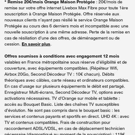
* Remise 20€/mois Orange Maison Protégée
: 20€/mois de
remise sur votre offre internet Livebox Max Fibre pour toute 1ère
souscription à Orange Maison Protégée. Offre réservée aux
nouveaux clients n’ayant pas résilié le service Orange Maison
Protégée au cours des 6 derniers mois et incompatible avec une
nouvelle souscription à une même adresse. Perte de la remise en
cas de résiliation d’une des offres, de déménagement ou de
cession.
En savoir plus
.
Offres soumises à conditions avec engagement 12 mois
valables en France métropolitaine sous réserve d’éligibilité et de
couverture, avec équipements compatibles. (Répéteur Wifi,
Airbox 20Go, Second Décodeur TV : 10€ chacun). Débits
théoriques avec câbles, carte réseau et ordinateurs compatibles.
En cas d’usage sur plusieurs équipements le débit est partagé.
Enregistreur Multi-écrans, Second Décodeur TV, options avec
activations nécessaires. TV d’Orange sur mobile et tablette :
accès au Bouquet Basic. Liste des chaînes TV susceptibles
d’évolution. Ne sont pas compris dans le bouquet basic : les
services et contenus payants et sportifs en direct. UHD 4K : avec
TV et contenus compatibles. Frais de construction pour
raccordement ADSL/VDSL, en cas de déplacement technicien
nécessaire (diagnostiqué au moment de la souscription) : 119€.