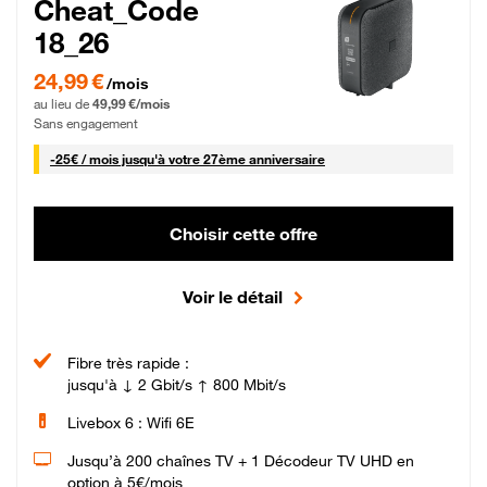
Cheat_Code
18_26
24,99 € par mois pendant 0 mois puis 49,99 € par mois, Sans engagement
24,99 €
/mois
au lieu de
49,99 €/mois
Sans engagement
25 € par mois
-
25€ / mois
jusqu'à votre 27ème anniversaire
Choisir cette offre
Voir le détail
Fibre très rapide :
jusqu'à ↓ 2 Gbit/s ↑ 800 Mbit/s
Livebox 6 : Wifi 6E
Jusqu’à 200 chaînes TV + 1 Décodeur TV UHD en
option à 5€/mois