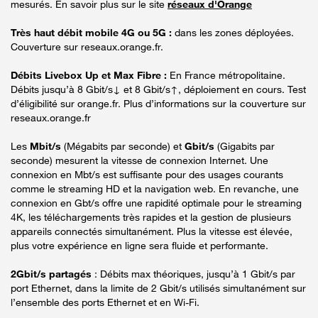
mesurés. En savoir plus sur le site
réseaux d'Orange
Très haut débit mobile 4G ou 5G :
dans les zones déployées.
Couverture sur reseaux.orange.fr.
Débits Livebox Up et Max Fibre :
En France métropolitaine.
Débits jusqu’à 8 Gbit/s↓ et 8 Gbit/s↑, déploiement en cours. Test
d’éligibilité sur orange.fr. Plus d’informations sur la couverture sur
reseaux.orange.fr
Les
Mbit/s
(Mégabits par seconde) et
Gbit/s
(Gigabits par
seconde) mesurent la vitesse de connexion Internet. Une
connexion en Mbt/s est suffisante pour des usages courants
comme le streaming HD et la navigation web. En revanche, une
connexion en Gbt/s offre une rapidité optimale pour le streaming
4K, les téléchargements très rapides et la gestion de plusieurs
appareils connectés simultanément. Plus la vitesse est élevée,
plus votre expérience en ligne sera fluide et performante.
2Gbit/s partagés
: Débits max théoriques, jusqu’à 1 Gbit/s par
port Ethernet, dans la limite de 2 Gbit/s utilisés simultanément sur
l’ensemble des ports Ethernet et en Wi-Fi.