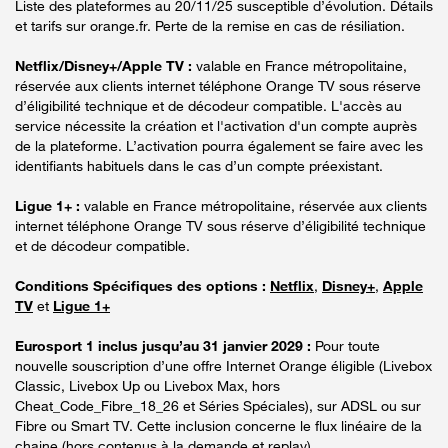
Liste des plateformes au 20/11/25 susceptible d’évolution. Détails
et tarifs sur orange.fr. Perte de la remise en cas de résiliation.
Netflix/Disney+/Apple TV :
valable en France métropolitaine,
réservée aux clients internet téléphone Orange TV sous réserve
d’éligibilité technique et de décodeur compatible. L'accès au
service nécessite la création et l'activation d'un compte auprès
de la plateforme. L’activation pourra également se faire avec les
identifiants habituels dans le cas d’un compte préexistant.
Ligue 1+ :
valable en France métropolitaine, réservée aux clients
internet téléphone Orange TV sous réserve d’éligibilité technique
et de décodeur compatible.
Conditions Spécifiques des options :
Netflix
,
Disney+
,
Apple
TV
et
Ligue 1+
Eurosport 1 inclus jusqu’au 31 janvier 2029 :
Pour toute
nouvelle souscription d’une offre Internet Orange éligible (Livebox
Classic, Livebox Up ou Livebox Max, hors
Cheat_Code_Fibre_18_26 et Séries Spéciales), sur ADSL ou sur
Fibre ou Smart TV. Cette inclusion concerne le flux linéaire de la
chaine (hors contenus à la demande et replay).