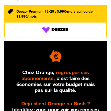
Deezer Premium 18-26 : 5,99€/mois au lieu de
11,99€/mois
Chez Orange,
regrouper ses
abonnements,
c'est faire des
économies sur votre budget mais
pas sur la qualité.
Déjà client Orange ou Sosh ?
Identifiez-vous pour voir vos remises