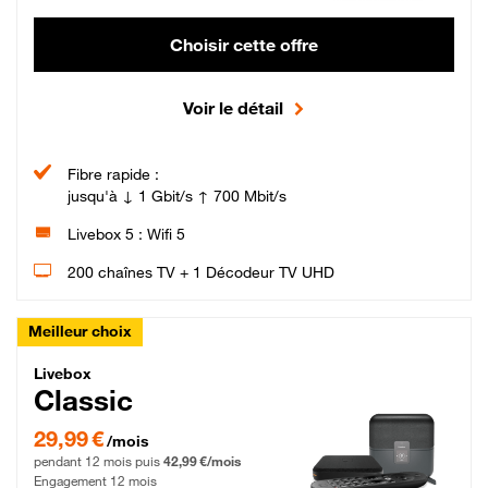
Choisir cette offre
Voir le détail
Fibre rapide :
jusqu'à ↓ 1 Gbit/s ↑ 700 Mbit/s
Livebox 5 : Wifi 5
200 chaînes TV + 1 Décodeur TV UHD
Meilleur choix
Livebox Classic Fibre
Livebox
Classic
29,99 € par mois pendant 12 mois puis 42,99 € par mois, Engagement 12 moi
29,99 €
/mois
pendant 12 mois puis
42,99 €/mois
Engagement 12 mois