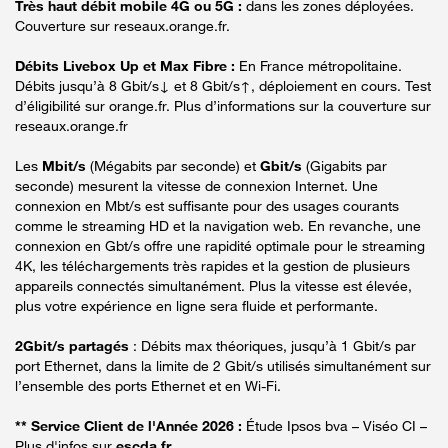
Très haut débit mobile 4G ou 5G :
dans les zones déployées.
Couverture sur reseaux.orange.fr.
Débits Livebox Up et Max Fibre :
En France métropolitaine.
Débits jusqu’à 8 Gbit/s↓ et 8 Gbit/s↑, déploiement en cours. Test
d’éligibilité sur orange.fr. Plus d’informations sur la couverture sur
reseaux.orange.fr
Les
Mbit/s
(Mégabits par seconde) et
Gbit/s
(Gigabits par
seconde) mesurent la vitesse de connexion Internet. Une
connexion en Mbt/s est suffisante pour des usages courants
comme le streaming HD et la navigation web. En revanche, une
connexion en Gbt/s offre une rapidité optimale pour le streaming
4K, les téléchargements très rapides et la gestion de plusieurs
appareils connectés simultanément. Plus la vitesse est élevée,
plus votre expérience en ligne sera fluide et performante.
2Gbit/s partagés
: Débits max théoriques, jusqu’à 1 Gbit/s par
port Ethernet, dans la limite de 2 Gbit/s utilisés simultanément sur
l’ensemble des ports Ethernet et en Wi-Fi.
** Service Client de l'Année 2026 :
Étude Ipsos bva – Viséo CI –
Plus d'infos sur
escda.fr