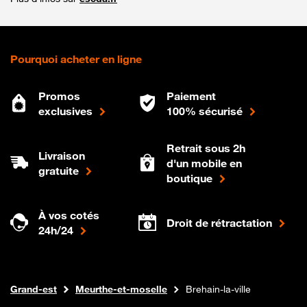
Pourquoi acheter en ligne
Promos
Paiement
exclusives
100% sécurisé
Retrait sous 2h
Livraison
d'un mobile en
gratuite
boutique
À vos cotés
Droit de rétractation
24h/24
Internet fibre
Boutique Orange
Grand-est
Meurthe-et-moselle
Brehain-la-ville