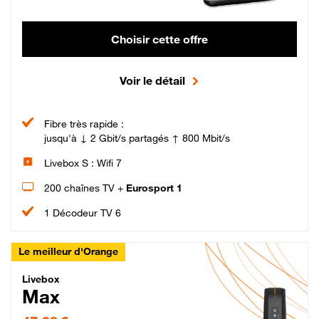
Choisir cette offre
Voir le détail
Fibre très rapide :
jusqu'à ↓ 2 Gbit/s partagés ↑ 800 Mbit/s
Livebox S : Wifi 7
200 chaînes TV +
Eurosport 1
1 Décodeur TV 6
Le meilleur d'Orange
Livebox Max Fibre
Livebox
Max
47,99 € par mois pendant 12 mois puis 57,99 € par mois, Engagement 12 moi