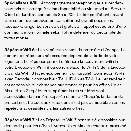
Spécialistes Wifi
: Accompagnement téléphonique sur rendez-
vous pris sur orange.fr selon disponibilité ou via appel au Service
Client du lundi au samedi de 8h à 20h. Le temps d’attente avant
la mise en relation avec un conseiller est gratuit depuis les
réseaux Orange. Le service est gratuit et l’appel est au prix d’une
communication normale selon l’offre détenue, ou décompté du
forfait mobile.
Répéteur Wifi 6
: Les répéteurs restent la propriété d’Orange. Le
nombre de répéteurs nécessaires dépend de la taille de votre
logement. Le répéteur permet d’étendre la couverture wifi de
votre Livebox en Wi-Fi 6 ou de remplacer le Wi-Fi 5 de la Livebox
5 par du Wi-Fi 6 (avec équipement compatible). Connexion Wi-Fi
avec Décodeur compatible : TV UHD 4K et TV 4. Le 1er répéteur
est accessible sur demande sur orange.fr pour les offres Up et
Max, et les 2 répéteurs supplémentaires sur Max sont
accessibles de manière séparée chaque 72h après la demande
précédente. L’accès aux répéteurs n’est pas cumulable avec les
répéteurs accessibles via les autres offres.
Répéteur Wifi 7
: Les Répéteurs Wifi 7 sont mis à disposition sur
demande pour les offres Livebox Up et Max et restent la propriété