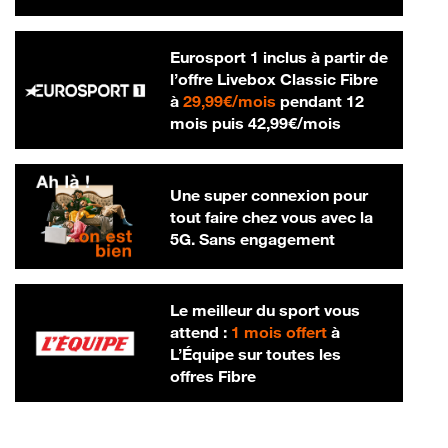
Eurosport 1 inclus à partir de
l’offre Livebox Classic Fibre
29,99 € par mois
à
29,99€/mois
pendant 12
42,99 € par m
mois puis
42,99€/mois
Une super connexion pour
tout faire chez vous avec la
5G. Sans engagement
Le meilleur du sport vous
attend :
1 mois offert
à
L’Équipe sur toutes les
offres Fibre