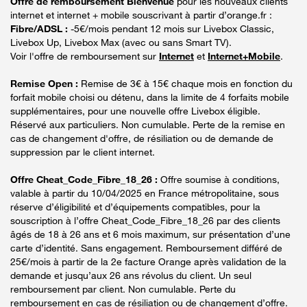
Offre de remboursement Bienvenue
pour les nouveaux clients
internet et internet + mobile souscrivant à partir d’orange.fr :
Fibre/ADSL :
-5€/mois pendant 12 mois sur Livebox Classic,
Livebox Up, Livebox Max (avec ou sans Smart TV).
Voir l'offre de remboursement sur
Internet
et
Internet+Mobile
.
Remise Open :
Remise de 3€ à 15€ chaque mois en fonction du
forfait mobile choisi ou détenu, dans la limite de 4 forfaits mobile
supplémentaires, pour une nouvelle offre Livebox éligible.
Réservé aux particuliers. Non cumulable. Perte de la remise en
cas de changement d'offre, de résiliation ou de demande de
suppression par le client internet.
Offre Cheat_Code_Fibre_18_26 :
Offre soumise à conditions,
valable à partir du 10/04/2025 en France métropolitaine, sous
réserve d’éligibilité et d’équipements compatibles, pour la
souscription à l’offre Cheat_Code_Fibre_18_26 par des clients
âgés de 18 à 26 ans et 6 mois maximum, sur présentation d’une
carte d’identité. Sans engagement. Remboursement différé de
25€/mois à partir de la 2e facture Orange après validation de la
demande et jusqu’aux 26 ans révolus du client. Un seul
remboursement par client. Non cumulable. Perte du
remboursement en cas de résiliation ou de changement d’offre.