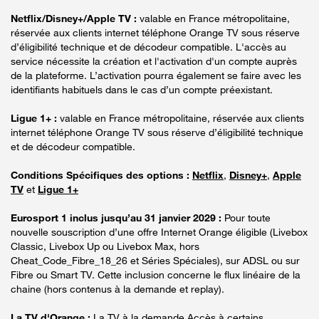
Netflix/Disney+/Apple TV :
valable en France métropolitaine,
réservée aux clients internet téléphone Orange TV sous réserve
d’éligibilité technique et de décodeur compatible. L'accès au
service nécessite la création et l'activation d'un compte auprès
de la plateforme. L’activation pourra également se faire avec les
identifiants habituels dans le cas d’un compte préexistant.
Ligue 1+ :
valable en France métropolitaine, réservée aux clients
internet téléphone Orange TV sous réserve d’éligibilité technique
et de décodeur compatible.
Conditions Spécifiques des options :
Netflix
,
Disney+
,
Apple
TV
et
Ligue 1+
Eurosport 1 inclus jusqu’au 31 janvier 2029 :
Pour toute
nouvelle souscription d’une offre Internet Orange éligible (Livebox
Classic, Livebox Up ou Livebox Max, hors
Cheat_Code_Fibre_18_26 et Séries Spéciales), sur ADSL ou sur
Fibre ou Smart TV. Cette inclusion concerne le flux linéaire de la
chaine (hors contenus à la demande et replay).
La TV d'Orange :
La TV à la demande Accès à certains