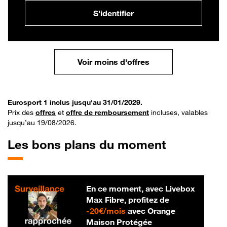
S'identifier
Voir moins d'offres
Eurosport 1 inclus jusqu'au 31/01/2029.
Prix des
offres
et
offre de remboursement
incluses, valables
jusqu’au 19/08/2026.
Les bons plans du moment
En ce moment, avec Livebox
Max Fibre, profitez de
20 € par mois
-
20€/mois
avec Orange
Maison Protégée