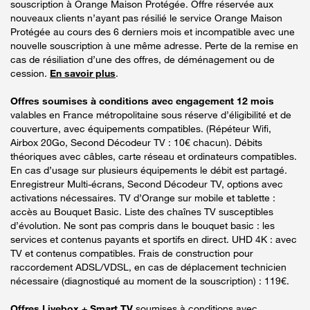
souscription à Orange Maison Protégée. Offre réservée aux
nouveaux clients n’ayant pas résilié le service Orange Maison
Protégée au cours des 6 derniers mois et incompatible avec une
nouvelle souscription à une même adresse. Perte de la remise en
cas de résiliation d’une des offres, de déménagement ou de
cession.
En savoir plus
.
Offres soumises à conditions avec engagement 12 mois
valables en France métropolitaine sous réserve d’éligibilité et de
couverture, avec équipements compatibles. (Répéteur Wifi,
Airbox 20Go, Second Décodeur TV : 10€ chacun). Débits
théoriques avec câbles, carte réseau et ordinateurs compatibles.
En cas d’usage sur plusieurs équipements le débit est partagé.
Enregistreur Multi-écrans, Second Décodeur TV, options avec
activations nécessaires. TV d’Orange sur mobile et tablette :
accès au Bouquet Basic. Liste des chaînes TV susceptibles
d’évolution. Ne sont pas compris dans le bouquet basic : les
services et contenus payants et sportifs en direct. UHD 4K : avec
TV et contenus compatibles. Frais de construction pour
raccordement ADSL/VDSL, en cas de déplacement technicien
nécessaire (diagnostiqué au moment de la souscription) : 119€.
Offres Livebox + Smart TV
soumises à conditions avec