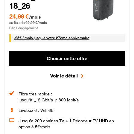
18_26
24,99 € par mois pendant 0 mois puis 49,99 € par mois, Sans engagement
24,99 €
/mois
au lieu de
49,99 €/mois
Sans engagement
25 € par mois
-
25€ / mois
jusqu'à votre 27ème anniversaire
Choisir cette offre
Voir le détail
Fibre très rapide :
jusqu'à ↓ 2 Gbit/s ↑ 800 Mbit/s
Livebox 6 : Wifi 6E
Jusqu’à 200 chaînes TV + 1 Décodeur TV UHD en
option à 5€/mois