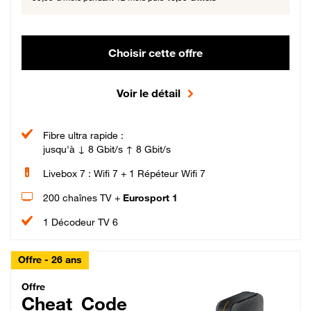
Choisir cette offre
Voir le détail
Fibre ultra rapide :
jusqu'à ↓ 8 Gbit/s ↑ 8 Gbit/s
Livebox 7 : Wifi 7 + 1 Répéteur Wifi 7
200 chaînes TV +
Eurosport 1
1 Décodeur TV 6
Offre - 26 ans
Cheat_Code Fibre_18_26
Offre
Cheat_Code