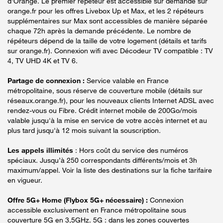
d'Orange. Le premier répéteur est accessible sur demande sur
orange.fr pour les offres Livebox Up et Max, et les 2 répéteurs
supplémentaires sur Max sont accessibles de manière séparée
chaque 72h après la demande précédente. Le nombre de
répéteurs dépend de la taille de votre logement (détails et tarifs
sur orange.fr). Connexion wifi avec Décodeur TV compatible : TV
4, TV UHD 4K et TV 6.
Partage de connexion :
Service valable en France
métropolitaine, sous réserve de couverture mobile (détails sur
réseaux.orange.fr), pour les nouveaux clients Internet ADSL avec
rendez-vous ou Fibre. Crédit internet mobile de 200Go/mois
valable jusqu'à la mise en service de votre accès internet et au
plus tard jusqu'à 12 mois suivant la souscription.
Les appels illimités
: Hors coût du service des numéros
spéciaux. Jusqu’à 250 correspondants différents/mois et 3h
maximum/appel. Voir la liste des destinations sur la fiche tarifaire
en vigueur.
Offre 5G+ Home (Flybox 5G+ nécessaire) :
Connexion
accessible exclusivement en France métropolitaine sous
couverture 5G en 3,5GHz. 5G : dans les zones couvertes