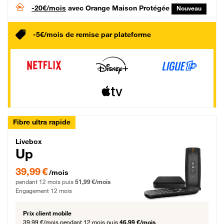
-20€/mois
avec Orange Maison Protégée
Nouveau
-5€/mois de remise par plateforme
Fibre ultra rapide
Livebox Up Fibre
Livebox
Up
39,99 € par mois pendant 12 mois puis 51,99 € par mois, Engagement 12 moi
39,99 €
/mois
pendant 12 mois puis
51,99 €/mois
Engagement 12 mois
Prix client mobile
39,99 €/mois
pendant 12 mois puis
46,99 €/mois