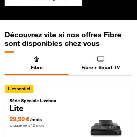
Découvrez vite si nos offres Fibre
sont disponibles chez vous
Fibre
Fibre + Smart TV
L'essentiel
Série Spéciale Livebox Lite Fibre
Série Spéciale Livebox
Lite
29,99 € par mois , Engagement 12 mois
29,99 €
/mois
Engagement 12 mois