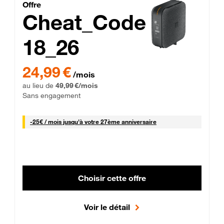
Cheat_Code Fibre_18_26
Offre
Cheat_Code
18_26
 Engagement 12 mois
24,99 € par mois pendant 0 mois puis 49,99 € par mois, Sans 
24,99 €
/mois
au lieu de
49,99 €/mois
Sans engagement
25 € par mois
-
25€ / mois
jusqu'à votre 27ème anniversaire
Choisir cette offre
Voir le détail