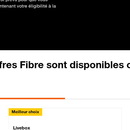
enant votre éligibilité à la
fres Fibre sont disponibles
Meilleur choix
Lite Fibre
Livebox Classic Fibre
Livebox