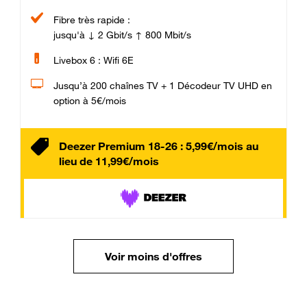
Fibre très rapide :
jusqu'à ↓ 2 Gbit/s ↑ 800 Mbit/s
Livebox 6 : Wifi 6E
Jusqu’à 200 chaînes TV + 1 Décodeur TV UHD en
option à 5€/mois
Deezer Premium 18-26 : 5,99€/mois au
lieu de 11,99€/mois
Voir moins d'offres