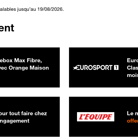
valables jusqu’au 19/08/2026.
ent
ebox Max Fibre,
Euro
 € par mois
ec Orange Maison
Clas
moi
ur tout faire chez
Le m
 engagement
offe