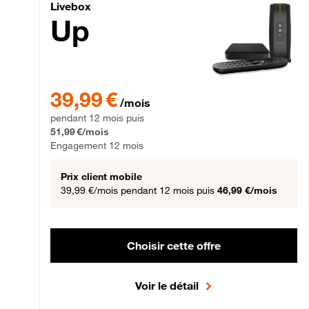
Livebox Up Fibre
Livebox
Up
39,99 € par mois pendant 12 mois puis 51,99 € par mois,
39,99 €
/mois
pendant 12 mois puis
51,99 €/mois
Engagement 12 mois
Prix client mobile
39,99 €/mois
pendant 12 mois puis
46,99 €/mois
Choisir cette offre
Voir le détail