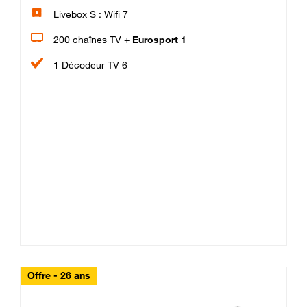
Livebox S : Wifi 7
200 chaînes TV +
Eurosport 1
1 Décodeur TV 6
Offre - 26 ans