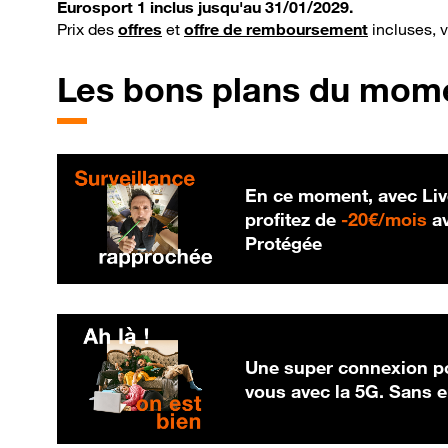
Eurosport 1 inclus jusqu'au 31/01/2029.
Prix des
offres
et
offre de remboursement
incluses, 
Les bons plans du mom
En ce moment, avec Liv
20
profitez de
-
20€/mois
av
Protégée
Une super connexion po
vous avec la 5G. Sans