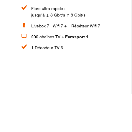
Fibre ultra rapide :
jusqu'à ↓ 8 Gbit/s ↑ 8 Gbit/s
Livebox 7 : Wifi 7 + 1 Répéteur Wifi 7
200 chaînes TV +
Eurosport 1
1 Décodeur TV 6