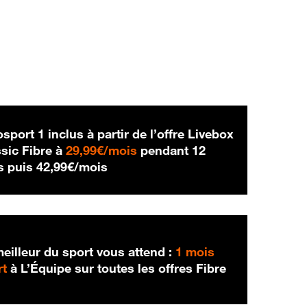
sport 1 inclus à partir de l’offre Livebox
29,99 € par mois
sic Fibre à
29,99€/mois
pendant 12
42,99 € par mois
s puis
42,99€/mois
eilleur du sport vous attend :
1 mois
rt
à L’Équipe sur toutes les offres Fibre