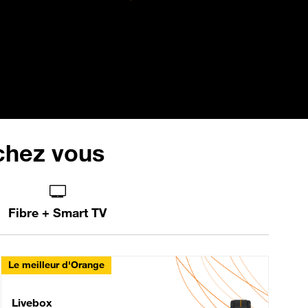
 chez vous
Fibre + Smart TV
Le meilleur d'Orange
Livebox Max Fibre
Livebox