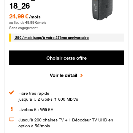
18_26
24,99 € par mois pendant 0 mois puis 49,99 € par mois, Sans engagement
24,99 €
/mois
au lieu de
49,99 €/mois
Sans engagement
25 € par mois
-
25€ / mois
jusqu'à votre 27ème anniversaire
Choisir cette offre
Voir le détail
Fibre très rapide :
jusqu'à ↓ 2 Gbit/s ↑ 800 Mbit/s
Livebox 6 : Wifi 6E
Jusqu’à 200 chaînes TV + 1 Décodeur TV UHD en
option à 5€/mois