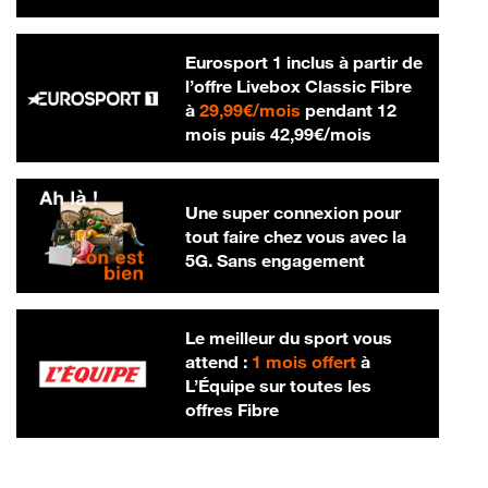
Eurosport 1 inclus à partir de
l’offre Livebox Classic Fibre
29,99 € par mois
à
29,99€/mois
pendant 12
42,99 € par m
mois puis
42,99€/mois
Une super connexion pour
tout faire chez vous avec la
5G. Sans engagement
Le meilleur du sport vous
attend :
1 mois offert
à
L’Équipe sur toutes les
offres Fibre