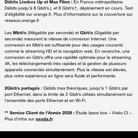
Débits Livebox Up et Max Fibre :
En France métropolitaine.
Débits jusqu’à 8 Gbit/s↓ et 8 Gbit/s↑, déploiement en cours. Test
d’éligibilité sur orange.fr. Plus d’informations sur la couverture sur
reseaux.orange.fr
Les
Mbit/s
(Mégabits par seconde) et
Gbit/s
(Gigabits par
seconde) mesurent la vitesse de connexion Internet. Une
connexion en Mbt/s est suffisante pour des usages courants
comme le streaming HD et la navigation web. En revanche, une
connexion en Gbt/s offre une rapidité optimale pour le streaming
4K, les téléchargements très rapides et la gestion de plusieurs
appareils connectés simultanément. Plus la vitesse est élevée,
plus votre expérience en ligne sera fluide et performante.
2Gbit/s partagés
: Débits max théoriques, jusqu’à 1 Gbit/s par
port Ethernet, dans la limite de 2 Gbit/s utilisés simultanément sur
l’ensemble des ports Ethernet et en Wi-Fi.
** Service Client de l'Année 2026 :
Étude Ipsos bva – Viséo CI –
Plus d'infos sur
escda.fr