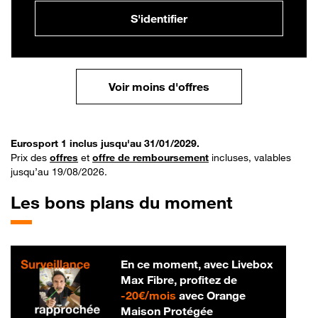
S'identifier
Voir moins d'offres
Eurosport 1 inclus jusqu'au 31/01/2029.
Prix des
offres
et
offre de remboursement
incluses, valables
jusqu’au 19/08/2026.
Les bons plans du moment
En ce moment, avec Livebox
Max Fibre, profitez de
20 € par mois
-
20€/mois
avec Orange
Maison Protégée