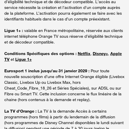
d’éligibilité technique et de décodeur compatible. L'accès au
service nécessite la création et l'activation d'un compte auprès
de la plateforme. L’activation pourra également se faire avec les
identifiants habituels dans le cas d’un compte préexistant.
Ligue 1+ :
valable en France métropolitaine, réservée aux clients
internet téléphone Orange TV sous réserve d’éligibilité technique
et de décodeur compatible.
Conditions Spécifiques des options :
Netflix
,
Disney+
,
Apple
TV
et
Ligue 1+
Eurosport 1 inclus jusqu’au 31 janvier 2029 :
Pour toute
nouvelle souscription d’une offre Internet Orange éligible (Livebox
Classic, Livebox Up ou Livebox Max, hors
Cheat_Code_Fibre_18_26 et Séries Spéciales), sur ADSL ou sur
Fibre ou Smart TV. Cette inclusion concerne le flux linéaire de la
chaine (hors contenus à la demande et replay).
La TV d'Orange :
La TV à la demande Accès à certains
programmes (hors films) à partir du lendemain de la diffusion
(hors programmes de Disney Channel disponibles le lundi suivant
la diffusion) pendant une période de 7 à 30 jours (selon le