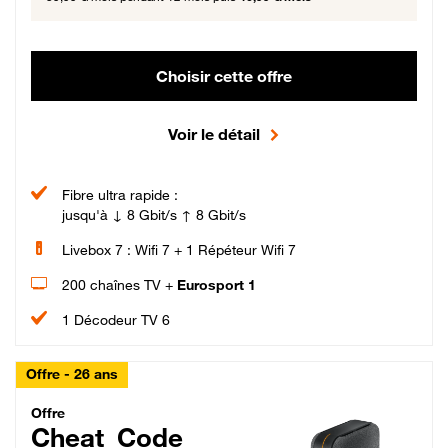
Choisir cette offre
Voir le détail
Fibre ultra rapide :
jusqu'à ↓ 8 Gbit/s ↑ 8 Gbit/s
Livebox 7 : Wifi 7 + 1 Répéteur Wifi 7
200 chaînes TV +
Eurosport 1
1 Décodeur TV 6
Offre - 26 ans
Cheat_Code Fibre_18_26
Offre
Cheat_Code