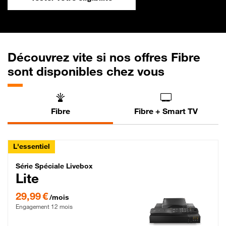
Découvrez vite si nos offres Fibre
sont disponibles chez vous
Fibre
Fibre + Smart TV
L'essentiel
Série Spéciale Livebox Lite Fibre
Série Spéciale Livebox
Lite
29,99 € par mois , Engagement 12 mois
29,99 €
/mois
Engagement 12 mois