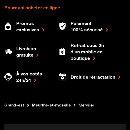
Pourquoi acheter en ligne
Promos
Paiement
exclusives
100% sécurisé
Retrait sous 2h
Livraison
d'un mobile en
gratuite
boutique
À vos cotés
Droit de rétractation
24h/24
Internet fibre
Boutique Orange
Grand-est
Meurthe-et-moselle
Merviller