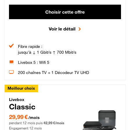
Choisir cette offre
Voir le détail
Fibre rapide :
jusqu'à ↓ 1 Gbit/s ↑ 700 Mbit/s
Livebox 5 : Wifi 5
200 chaînes TV + 1 Décodeur TV UHD
Meilleur choix
Livebox Classic Fibre
Livebox
Classic
29,99 € par mois pendant 12 mois puis 42,99 € par mois, Engagement 12 moi
29,99 €
/mois
pendant 12 mois puis
42,99 €/mois
Engagement 12 mois