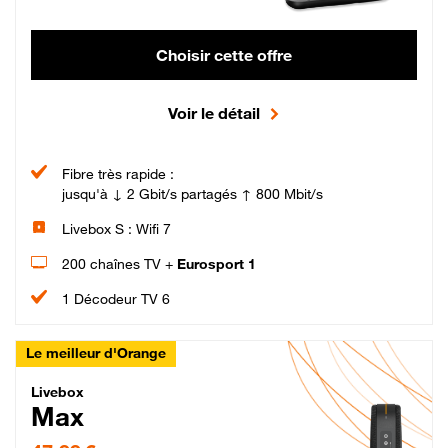
Choisir cette offre
Voir le détail
Fibre très rapide :
jusqu'à ↓ 2 Gbit/s partagés ↑ 800 Mbit/s
Livebox S : Wifi 7
200 chaînes TV +
Eurosport 1
1 Décodeur TV 6
Le meilleur d'Orange
Livebox Max Fibre
Livebox
Max
47,99 € par mois pendant 12 mois puis 57,99 € par mois, Engagement 12 moi