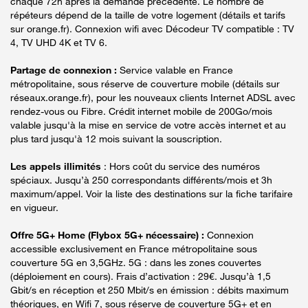
chaque 72h après la demande précédente. Le nombre de
répéteurs dépend de la taille de votre logement (détails et tarifs
sur orange.fr). Connexion wifi avec Décodeur TV compatible : TV
4, TV UHD 4K et TV 6.
Partage de connexion :
Service valable en France
métropolitaine, sous réserve de couverture mobile (détails sur
réseaux.orange.fr), pour les nouveaux clients Internet ADSL avec
rendez-vous ou Fibre. Crédit internet mobile de 200Go/mois
valable jusqu'à la mise en service de votre accès internet et au
plus tard jusqu'à 12 mois suivant la souscription.
Les appels illimités
: Hors coût du service des numéros
spéciaux. Jusqu’à 250 correspondants différents/mois et 3h
maximum/appel. Voir la liste des destinations sur la fiche tarifaire
en vigueur.
Offre 5G+ Home (Flybox 5G+ nécessaire) :
Connexion
accessible exclusivement en France métropolitaine sous
couverture 5G en 3,5GHz. 5G : dans les zones couvertes
(déploiement en cours). Frais d’activation : 29€. Jusqu’à 1,5
Gbit/s en réception et 250 Mbit/s en émission : débits maximum
théoriques, en Wifi 7, sous réserve de couverture 5G+ et en