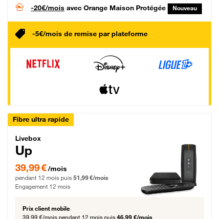
-20€/mois
avec Orange Maison Protégée
Nouveau
-5€/mois de remise par plateforme
Fibre ultra rapide
Livebox Up Fibre
Livebox
Up
39,99 € par mois pendant 12 mois puis 51,99 € par mois, Engagement 12 moi
39,99 €
/mois
pendant 12 mois puis
51,99 €/mois
Engagement 12 mois
Prix client mobile
39,99 €/mois
pendant 12 mois puis
46,99 €/mois